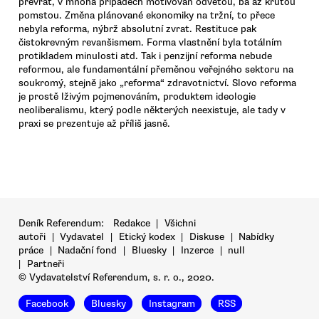
převrat, v mnoha případech motivován odvetou, ba až krutou
pomstou. Změna plánované ekonomiky na tržní, to přece
nebyla reforma, nýbrž absolutní zvrat. Restituce pak
čistokrevným revanšismem. Forma vlastnění byla totálním
protikladem minulosti atd. Tak i penzijní reforma nebude
reformou, ale fundamentální přeměnou veřejného sektoru na
soukromý, stejně jako „reforma“ zdravotnictví. Slovo reforma
je prostě lživým pojmenováním, produktem ideologie
neoliberalismu, který podle některých neexistuje, ale tady v
praxi se prezentuje až příliš jasně.
Deník Referendum:
Redakce
|
Všichni
autoři
|
Vydavatel
|
Etický kodex
|
Diskuse
|
Nabídky
práce
|
Nadační fond
|
Bluesky
|
Inzerce
|
null
|
Partneři
© Vydavatelství Referendum, s. r. o., 2020.
Facebook
Bluesky
Instagram
RSS