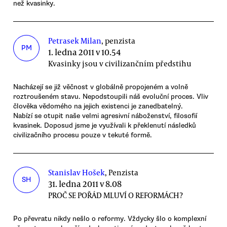
než kvasinky.
Petrasek Milan
, penzista
PM
1. ledna 2011 v 10.54
Kvasinky jsou v civilizančním předstihu
Nacházejí se již věčnost v globálně propojeném a volně
roztroušeném stavu. Nepodstoupili náš evoluční proces. Vliv
člověka vědomého na jejich existenci je zanedbatelný.
Nabízí se otupit naše velmi agresivní náboženství, filosofií
kvasinek. Doposud jsme je využívali k překlenutí následků
civilizačního procesu pouze v tekuté formě.
Stanislav Hošek
, Penzista
SH
31. ledna 2011 v 8.08
PROČ SE POŘÁD MLUVÍ O REFORMÁCH?
Po převratu nikdy nešlo o reformy. Vždycky šlo o komplexní