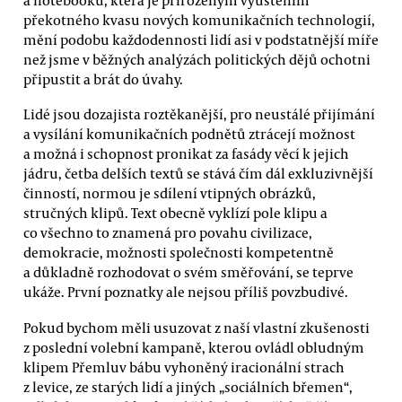
překotného kvasu nových komunikačních technologií,
mění podobu každodennosti lidí asi v podstatnější míře
než jsme v běžných analýzách politických dějů ochotni
připustit a brát do úvahy.
Lidé jsou dozajista roztěkanější, pro neustálé přijímání
a vysílání komunikačních podnětů ztrácejí možnost
a možná i schopnost pronikat za fasády věcí k jejich
jádru, četba delších textů se stává čím dál exkluzivnější
činností, normou je sdílení vtipných obrázků,
stručných klipů. Text obecně vyklízí pole klipu a
co všechno to znamená pro povahu civilizace,
demokracie, možnosti společnosti kompetentně
a důkladně rozhodovat o svém směřování, se teprve
ukáže. První poznatky ale nejsou příliš povzbudivé.
Pokud bychom měli usuzovat z naší vlastní zkušenosti
z poslední volební kampaně, kterou ovládl obludným
klipem Přemluv bábu vyhoněný iracionální strach
z levice, ze starých lidí a jiných „sociálních břemen“,