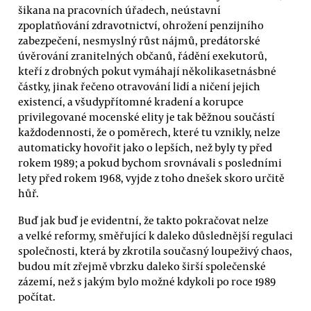
šikana na pracovních úřadech, neústavní
zpoplatňování zdravotnictví, ohrožení penzijního
zabezpečení, nesmyslný růst nájmů, predátorské
úvěrování zranitelných občanů, řádění exekutorů,
kteří z drobných pokut vymáhají několikasetnásbné
částky, jinak řečeno otravování lidí a ničení jejich
existencí, a všudypřítomné kradení a korupce
privilegované mocenské elity je tak běžnou součástí
každodennosti, že o poměrech, které tu vznikly, nelze
automaticky hovořit jako o lepších, než byly ty před
rokem 1989; a pokud bychom srovnávali s posledními
lety před rokem 1968, vyjde z toho dnešek skoro určitě
hůř.
Buď jak buď je evidentní, že takto pokračovat nelze
a velké reformy, směřující k daleko důslednější regulaci
společnosti, která by zkrotila současný loupeživý chaos,
budou mít zřejmě vbrzku daleko širší společenské
zázemí, než s jakým bylo možné kdykoli po roce 1989
počítat.