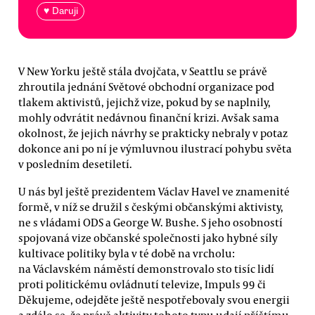
♥ Daruji
V New Yorku ještě stála dvojčata, v Seattlu se právě
zhroutila jednání Světové obchodní organizace pod
tlakem aktivistů, jejichž vize, pokud by se naplnily,
mohly odvrátit nedávnou finanční krizi. Avšak sama
okolnost, že jejich návrhy se prakticky nebraly v potaz
dokonce ani po ní je výmluvnou ilustrací pohybu světa
v posledním desetiletí.
U nás byl ještě prezidentem Václav Havel ve znamenité
formě, v níž se družil s českými občanskými aktivisty,
ne s vládami ODS a George W. Bushe. S jeho osobností
spojovaná vize občanské společnosti jako hybné síly
kultivace politiky byla v té době na vrcholu:
na Václavském náměstí demonstrovalo sto tisíc lidí
proti politickému ovládnutí televize, Impuls 99 či
Děkujeme, odejděte ještě nespotřebovaly svou energii
a zdálo se, že právě aktivity tohoto typu udají příštímu