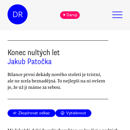
DR
♥ Daruji
Konec nultých let
Jakub Patočka
Bilance první dekády nového století je tristní,
ale ne zcela beznadějná. To nejlepší na ní ovšem
je, že už ji máme za sebou.
Zkopírovat odkaz
Vytisknout