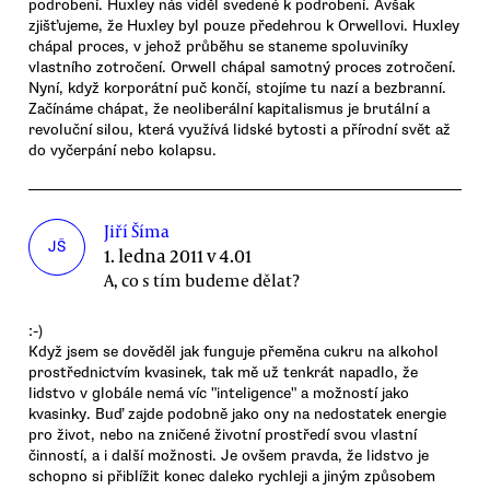
podrobení. Huxley nás viděl svedené k podrobení. Avšak
zjišťujeme, že Huxley byl pouze předehrou k Orwellovi. Huxley
chápal proces, v jehož průběhu se staneme spoluviníky
vlastního zotročení. Orwell chápal samotný proces zotročení.
Nyní, když korporátní puč končí, stojíme tu nazí a bezbranní.
Začínáme chápat, že neoliberální kapitalismus je brutální a
revoluční silou, která využívá lidské bytosti a přírodní svět až
do vyčerpání nebo kolapsu.
Jiří Šíma
JŠ
1. ledna 2011 v 4.01
A, co s tím budeme dělat?
:-)
Když jsem se dověděl jak funguje přeměna cukru na alkohol
prostřednictvím kvasinek, tak mě už tenkrát napadlo, že
lidstvo v globále nemá víc "inteligence" a možností jako
kvasinky. Buď zajde podobně jako ony na nedostatek energie
pro život, nebo na zničené životní prostředí svou vlastní
činností, a i další možnosti. Je ovšem pravda, že lidstvo je
schopno si přiblížit konec daleko rychleji a jiným způsobem