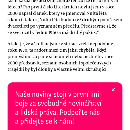
Má-li každá dekáda svůj charakter, co lze říci o nultých
létech? Pro první číslo Literárních novin jsem v roce
2000 napsal článek, který se jmenoval Nultá léta
a končil takto: „Nultá léta budou též druhým poločasem
dvacetiletí po významném předělu. Představme si, že
se svět ocitl v lednu 1960 a má druhý pokus.“
A fakt je, že ačkoli nejsme v situaci zcela nepodobné
roku 1970, ta radost mezi tím jaksi chyběla. Když
přemýšlím, co jsme si neuměli nebo nechtěli v roce
2000 představit, seznam osobních i společenských
tragédií by byl dlouhý a vlastně velmi zkrušující.
×
Naše noviny stojí v první linii
boje za svobodné novinářství
a lidská práva. Podpořte nás
a přidejte se k nám!