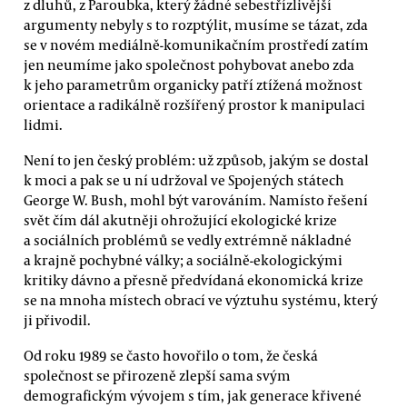
z dluhů, z Paroubka, který žádné sebestřízlivější
argumenty nebyly s to rozptýlit, musíme se tázat, zda
se v novém mediálně-komunikačním prostředí zatím
jen neumíme jako společnost pohybovat anebo zda
k jeho parametrům organicky patří ztížená možnost
orientace a radikálně rozšířený prostor k manipulaci
lidmi.
Není to jen český problém: už způsob, jakým se dostal
k moci a pak se u ní udržoval ve Spojených státech
George W. Bush, mohl být varováním. Namísto řešení
svět čím dál akutněji ohrožující ekologické krize
a sociálních problémů se vedly extrémně nákladné
a krajně pochybné války; a sociálně-ekologickými
kritiky dávno a přesně předvídaná ekonomická krize
se na mnoha místech obrací ve výztuhu systému, který
ji přivodil.
Od roku 1989 se často hovořilo o tom, že česká
společnost se přirozeně zlepší sama svým
demografickým vývojem s tím, jak generace křivené