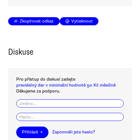
Zkopírovat odkaz
Vytisknout
Diskuse
Pro přístup do diskusí zadejte
pravidelný dar v minimální hodnotě 50 Kč měsíčně
Děkujeme za podporu.
Přihlásit →
Zapomněli jste heslo?