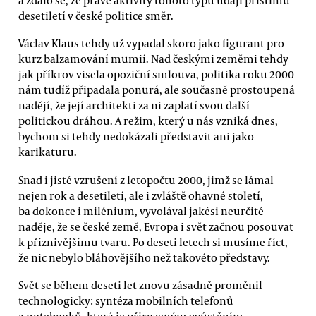
desetiletí v české politice směr.
Václav Klaus tehdy už vypadal skoro jako figurant pro
kurz balzamování mumií. Nad českými zeměmi tehdy
jak příkrov visela opoziční smlouva, politika roku 2000
nám tudíž připadala ponurá, ale současně prostoupená
nadějí, že její architekti za ni zaplatí svou další
politickou dráhou. A režim, který u nás vzniká dnes,
bychom si tehdy nedokázali představit ani jako
karikaturu.
Snad i jisté vzrušení z letopočtu 2000, jimž se lámal
nejen rok a desetiletí, ale i zvláště ohavné století,
ba dokonce i milénium, vyvolával jakési neurčité
naděje, že se české země, Evropa i svět začnou posouvat
k příznivějšímu tvaru. Po deseti letech si musíme říct,
že nic nebylo bláhovějšího než takovéto představy.
Svět se během deseti let znovu zásadně proměnil
technologicky: syntéza mobilních telefonů
a notebooků, která je přirozeným vyústěním