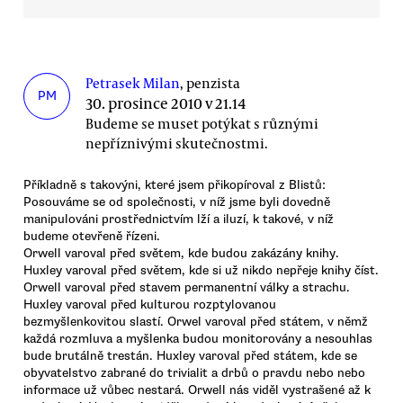
Petrasek Milan
, penzista
PM
30. prosince 2010 v 21.14
Budeme se muset potýkat s různými
nepříznivými skutečnostmi.
Příkladně s takovýni, které jsem přikopíroval z Blistů:
Posouváme se od společnosti, v níž jsme byli dovedně
manipulováni prostřednictvím lží a iluzí, k takové, v níž
budeme otevřeně řízeni.
Orwell varoval před světem, kde budou zakázány knihy.
Huxley varoval před světem, kde si už nikdo nepřeje knihy číst.
Orwell varoval před stavem permanentní války a strachu.
Huxley varoval před kulturou rozptylovanou
bezmyšlenkovitou slastí. Orwel varoval před státem, v němž
každá rozmluva a myšlenka budou monitorovány a nesouhlas
bude brutálně trestán. Huxley varoval před státem, kde se
obyvatelstvo zabrané do trivialit a drbů o pravdu nebo nebo
informace už vůbec nestará. Orwell nás viděl vystrašené až k