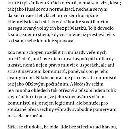
krutě trpí zánikem širších obzorů, nemá sen, vizi, ideál;
tak jako Husákovou normalizací, nechala se nyní
dalších dvacet let vláčet provozem korupčně-
klientelistických sítí, které zákonitě stvořil ničím
neregulovaný volný trh bez přívlastků. To ji dovedlo
k současnému stavu, kdy více méně už přestává být s
to i sama sebe kloudně spravovat.
Kdo není schopen rozdělit tři miliardy veřejných
prostředků, aniž by z nich musel aspoň půl miliardy
ukrást, nemá nejen právo mluvit o úsporách, ale ani
strašit návratem komunistů, poněvadž on je jeho
avantgardou. Nikdo nepracuje pro návrat komunistů
tak jako ODS svým počínáním. A Nečasův režim
je v mnoha ohledech tak otřesný a působí lidem tolik
zbytečného utrpení, že jeho srovnávání s vládou
komunistů už je nejen legitimní, ale bohužel pro
současné přes všechny výhrady svobodné poměry ani
ne zcela bezpečné.
Šířící se chudoba, ba bída, lidé bez střechy nad hlavou,