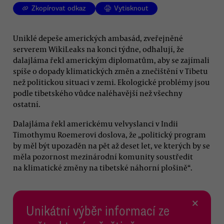
Zkopírovat odkaz
Vytisknout
Uniklé depeše amerických ambasád, zveřejněné
serverem WikiLeaks na konci týdne, odhalují, že
dalajláma řekl americkým diplomatům, aby se zajímali
spíše o dopady klimatických změn a znečištění v Tibetu
než politickou situaci v zemi. Ekologické problémy jsou
podle tibetského vůdce naléhavější než všechny
ostatní.
Dalajláma řekl americkému velvyslanci v Indii
Timothymu Roemerovi doslova, že „politický program
by měl být upozaděn na pět až deset let, ve kterých by se
měla pozornost mezinárodní komunity soustředit
na klimatické změny na tibetské náhorní plošině“.
×
Unikátní výběr informací ze