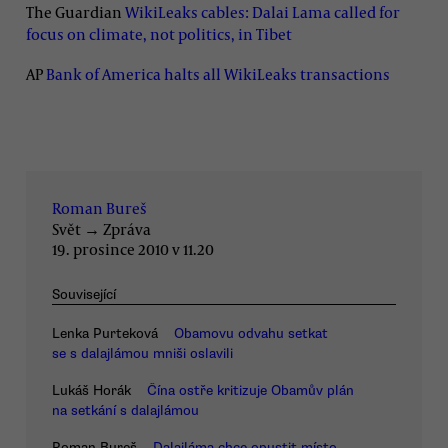
The Guardian
WikiLeaks cables: Dalai Lama called for
focus on climate, not politics, in Tibet
AP
Bank of America halts all WikiLeaks transactions
Roman Bureš
Svět
→
Zpráva
19. prosince 2010 v 11.20
Související
Lenka Purteková
Obamovu odvahu setkat
se s dalajlámou mniši oslavili
Lukáš Horák
Čína ostře kritizuje Obamův plán
na setkání s dalajlámou
Roman Bureš
Dalajláma chce opustit místo