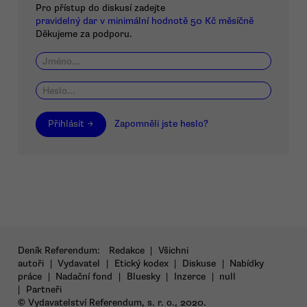
Pro přístup do diskusí zadejte
pravidelný dar v minimální hodnotě 50 Kč měsíčně
Děkujeme za podporu.
Přihlásit →
Zapomněli jste heslo?
Deník Referendum:
Redakce
|
Všichni
autoři
|
Vydavatel
|
Etický kodex
|
Diskuse
|
Nabídky
práce
|
Nadační fond
|
Bluesky
|
Inzerce
|
null
|
Partneři
© Vydavatelství Referendum, s. r. o., 2020.