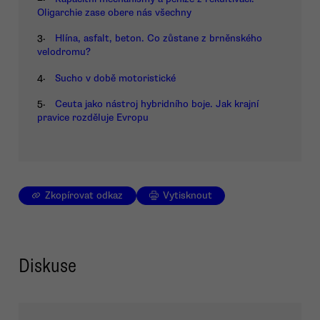
Oligarchie zase obere nás všechny
3.
Hlína, asfalt, beton. Co zůstane z brněnského
velodromu?
4.
Sucho v době motoristické
5.
Ceuta jako nástroj hybridního boje. Jak krajní
pravice rozděluje Evropu
Zkopírovat odkaz
Vytisknout
Diskuse