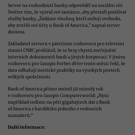
Server na rozhodnutí banky odpověděl na sociální síti
Twitter tím, že vyzval své zastánce, aby přestali používat
služby banky. „Žádáme všechny, kteří milují svobodu,
aby zrušili své účty u Bank of America,” napsal server
doslova.
Zakladatel serveru v pátečním rozhovoru pro televizní
stanici CNBC prohlásil, že se brzy chystá zveřejnění
interních dokumentů bank a jiných korporací. V jiném
rozhovoru pro časopis Forbes dříve tento měsíc řekl, že
data odhalují neetické praktiky na vysokých postech
velkých společností.
Bank of America přímo zmínil již minulý rok
v rozhovoru pro časopis Computerworld: „Nyní
například sedíme na pěti gigabajtech dat z Bank
of America z harddisku jednoho z vedoucích
manažerů.“
Další informace: