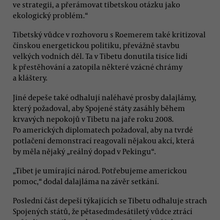
ve strategii, a přerámovat tibetskou otázku jako
ekologický problém.“
Tibetský vůdce v rozhovoru s Roemerem také kritizoval
čínskou energetickou politiku, převážně stavbu
velkých vodních děl. Ta v Tibetu donutila tisíce lidí
k přestěhování a zatopila některé vzácné chrámy
a kláštery.
Jiné depeše také odhalují naléhavé prosby dalajlámy,
který požadoval, aby Spojené státy zasáhly během
krvavých nepokojů v Tibetu na jaře roku 2008.
Po amerických diplomatech požadoval, aby na tvrdé
potlačení demonstrací reagovali nějakou akcí, která
by měla nějaký „reálný dopad v Pekingu“.
„Tibet je umírající národ. Potřebujeme americkou
pomoc,“ dodal dalajláma na závěr setkání.
Poslední část depeší týkajících se Tibetu odhaluje strach
Spojených států, že pětasedmdesátiletý vůdce ztrácí