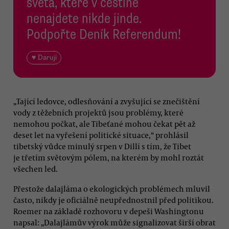
světa, které v češtině
nenajdete nikde jinde.
Podpořte Deník Referendum!
♥ Daruji
„Tající ledovce, odlesňování a zvyšující se znečištění
vody z těžebních projektů jsou problémy, které
nemohou počkat, ale Tibeťané mohou čekat pět až
deset let na vyřešení politické situace,“ prohlásil
tibetský vůdce minulý srpen v Dillí s tím, že Tibet
je třetím světovým pólem, na kterém by mohl roztát
všechen led.
Přestože dalajláma o ekologických problémech mluvil
často, nikdy je oficiálně neupřednostnil před politikou.
Roemer na základě rozhovoru v depeši Washingtonu
napsal: „Dalajlámův výrok může signalizovat širší obrat