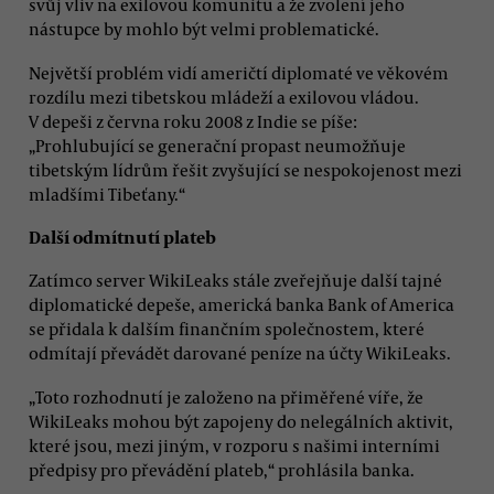
svůj vliv na exilovou komunitu a že zvolení jeho
nástupce by mohlo být velmi problematické.
Největší problém vidí američtí diplomaté ve věkovém
rozdílu mezi tibetskou mládeží a exilovou vládou.
V depeši z června roku 2008 z Indie se píše:
„Prohlubující se generační propast neumožňuje
tibetským lídrům řešit zvyšující se nespokojenost mezi
mladšími Tibeťany.“
Další odmítnutí plateb
Zatímco server WikiLeaks stále zveřejňuje další tajné
diplomatické depeše, americká banka Bank of America
se přidala k dalším finančním společnostem, které
odmítají převádět darované peníze na účty WikiLeaks.
„Toto rozhodnutí je založeno na přiměřené víře, že
WikiLeaks mohou být zapojeny do nelegálních aktivit,
které jsou, mezi jiným, v rozporu s našimi interními
předpisy pro převádění plateb,“ prohlásila banka.