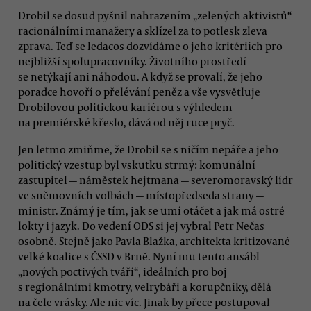
Drobil se dosud pyšnil nahrazením „zelených aktivistů“
racionálními manažery a sklízel za to potlesk zleva
zprava. Teď se ledacos dozvídáme o jeho kritériích pro
nejbližší spolupracovníky. Životního prostředí
se netýkají ani náhodou. A když se provalí, že jeho
poradce hovoří o přelévání peněz a vše vysvětluje
Drobilovou politickou kariérou s výhledem
na premiérské křeslo, dává od něj ruce pryč.
Jen letmo zmiňme, že Drobil se s ničím nepáře a jeho
politický vzestup byl vskutku strmý: komunální
zastupitel — náměstek hejtmana — severomoravský lídr
ve sněmovních volbách — místopředseda strany —
ministr. Známý je tím, jak se umí otáčet a jak má ostré
lokty i jazyk. Do vedení ODS si jej vybral Petr Nečas
osobně. Stejně jako Pavla Blažka, architekta kritizované
velké koalice s ČSSD v Brně. Nyní mu tento ansábl
„nových poctivých tváří“, ideálních pro boj
s regionálními kmotry, velrybáři a korupčníky, dělá
na čele vrásky. Ale nic víc. Jinak by přece postupoval