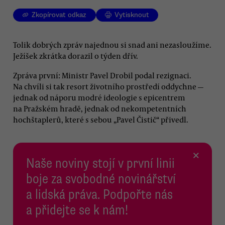
Zkopírovat odkaz
Vytisknout
Tolik dobrých zpráv najednou si snad ani nezasloužíme.
Ježíšek zkrátka dorazil o týden dřív.
Zpráva první: Ministr Pavel Drobil podal rezignaci.
Na chvíli si tak resort životního prostředí oddychne —
jednak od náporu modré ideologie s epicentrem
na Pražském hradě, jednak od nekompetentních
hochštaplerů, které s sebou „Pavel Čistič“ přivedl.
×
Naše noviny stojí v první linii
boje za svobodné novinářství
a lidská práva. Podpořte nás
a přidejte se k nám!