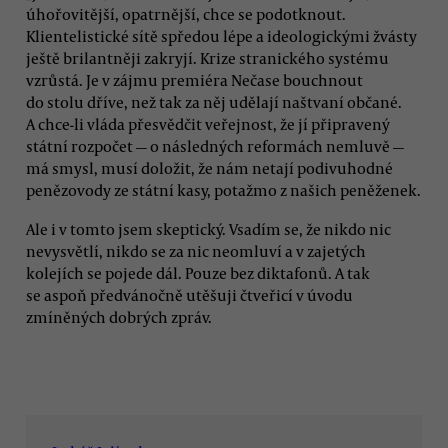
úhořovitější, opatrnější, chce se podotknout.
Klientelistické sítě spředou lépe a ideologickými žvásty
ještě brilantněji zakryjí. Krize stranického systému
vzrůstá. Je v zájmu premiéra Nečase bouchnout
do stolu dříve, než tak za něj udělají naštvaní občané.
A chce-li vláda přesvědčit veřejnost, že jí připravený
státní rozpočet — o následných reformách nemluvě —
má smysl, musí doložit, že nám netají podivuhodné
penězovody ze státní kasy, potažmo z našich peněženek.
Ale i v tomto jsem skeptický. Vsadím se, že nikdo nic
nevysvětlí, nikdo se za nic neomluví a v zajetých
kolejích se pojede dál. Pouze bez diktafonů. A tak
se aspoň předvánočně utěšuji čtveřicí v úvodu
zmíněných dobrých zpráv.