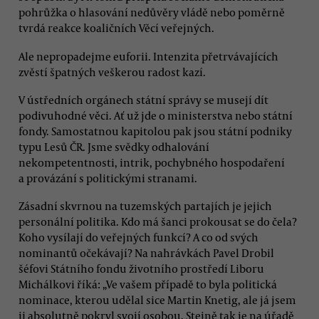
pohrůžka o hlasování nedůvěry vládě nebo poměrně
tvrdá reakce koaličních Věcí veřejných.
Ale nepropadejme euforii. Intenzita přetrvávajících
zvěstí špatných veškerou radost kazí.
V ústředních orgánech státní správy se musejí dít
podivuhodné věci. Ať už jde o ministerstva nebo státní
fondy. Samostatnou kapitolou pak jsou státní podniky
typu Lesů ČR. Jsme svědky odhalování
nekompetentnosti, intrik, pochybného hospodaření
a provázání s politickými stranami.
Zásadní skvrnou na tuzemských partajích je jejich
personální politika. Kdo má šanci prokousat se do čela?
Koho vysílají do veřejných funkcí? A co od svých
nominantů očekávají? Na nahrávkách Pavel Drobil
šéfovi Státního fondu životního prostředí Liboru
Michálkovi říká: „Ve vašem případě to byla politická
nominace, kterou udělal sice Martin Knetig, ale já jsem
ji absolutně pokryl svojí osobou. Stejně tak je na úřadě