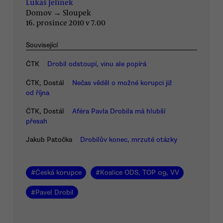
Lukáš Jelínek
Domov
→
Sloupek
16. prosince 2010 v 7.00
Související
ČTK
Drobil odstoupí, vinu ale popírá
ČTK, Dostál
Nečas věděl o možné korupci již
od října
ČTK, Dostál
Aféra Pavla Drobila má hlubší
přesah
Jakub Patočka
Drobilův konec, mrzuté otázky
#
Česká korupce
#
Koalice ODS, TOP 09, VV
#
Pavel Drobil