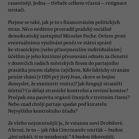
razantněji. Jedna — třebaže celkem včasná — rezignace
nestačí.
Ptejme se také, jak je to s financováním politických
stran. Něco nedávno prozradil pražský sociálně
demokratický zastupitel Miroslav Poche. Ovšem proti
eventuálnímu využívání peněz ve státní správě
ke stranickým (nebo přinejmenším individuálním)
účelům je jeho kuriózní přesouvání odměn za členství
v dozorčích radách městských firem do partajního
prasátka jenom slabým čajíčkem. Kdo fakticky stranám
peníze shání (v ODS prý jistý Ivan, skoro se bojím
domyslet, že exministr vnitra)? Jak fungují straničtí
účetní? Co dělají stranické kontrolní a revizní komise?
Pročpak ona pasivita orgánů činných v trestním řízení?
Nebo snad chtějí partaje spadat pod kuratelu
Nejvyššího kontrolního úřadu?
Ze všeho nejsmutnější je, že vstanou noví Drobilové.
A hrozí, že to — jak říká Cimrmanův smrťák — budou
„jiní sekáči, ti se nezakecají.“ A budou šikovnější,