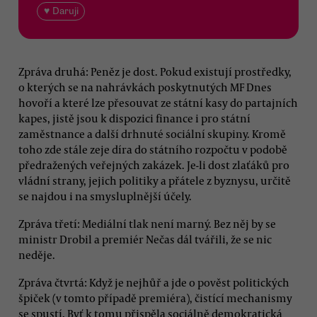
♥ Daruji
Zpráva druhá: Peněz je dost. Pokud existují prostředky,
o kterých se na nahrávkách poskytnutých MF Dnes
hovoří a které lze přesouvat ze státní kasy do partajních
kapes, jistě jsou k dispozici finance i pro státní
zaměstnance a další drhnuté sociální skupiny. Kromě
toho zde stále zeje díra do státního rozpočtu v podobě
předražených veřejných zakázek. Je-li dost zlaťáků pro
vládní strany, jejich politiky a přátele z byznysu, určitě
se najdou i na smysluplnější účely.
Zpráva třetí: Mediální tlak není marný. Bez něj by se
ministr Drobil a premiér Nečas dál tvářili, že se nic
neděje.
Zpráva čtvrtá: Když je nejhůř a jde o pověst politických
špiček (v tomto případě premiéra), čistící mechanismy
se spustí. Byť k tomu přispěla sociálně demokratická