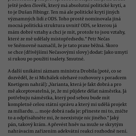
ještě jeden člověk, který má absolutní politické krytí, a
to je Dušan Fibingr. Ten má ale politické krytí jiných
významných lidí z ODS. Toho prostě nominovala jiná
mocná politická struktura uvnitř ODS, se kterou já
mám dobré vztahy a chci je mít, protože to jsou vztahy,
které ze mě udělaly místopředsedu.“ Petr Nečas
ve Sněmovně naznačil, že je tato praxe běžná. Skoro
se chce (dřívějšími Nečasovými slovy) dodat: Jako umytí
si rukou po použití toalety. Smutné.
A další unikátní záznam ministra Drobila (poté, co se
dozvěděl, že si Michálek ožehavé rozhovory s poradcem
Knetigem nahrál): „Varianta, která je fakt dobrá a pro
mě akceptovatelná, je, že mi půjdete dělat náměstka. Já
potřebuju náměstka, který pod sebou bude mít
kompletně celou státní správu a který mi udělá projekt
za miliardu. ... moje dobrá rada je: přineste mi to, zničte
to a odpřísáhněte mi, že neexistuje nic jiného.“ Jaký
pán, takový krám. A převést hněv na muže se skrytým
nahrávacím zařízením adekvátní reakcí rozhodně není.