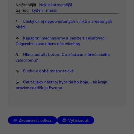
Nejčtenější
Nejdiskutovanější
24 hod
týden
měsíc
1.
Český orloj nepotrestaných viníků a trestaných
obětí
2.
Kapacitní mechanismy a peníze z rekultivací.
Oligarchie zase obere nás všechny
3.
Hlína, asfalt, beton. Co zůstane z brněnského
velodromu?
4.
Sucho v době motoristické
5.
Ceuta jako nástroj hybridního boje. Jak krajní
pravice rozděluje Evropu
Zkopírovat odkaz
Vytisknout