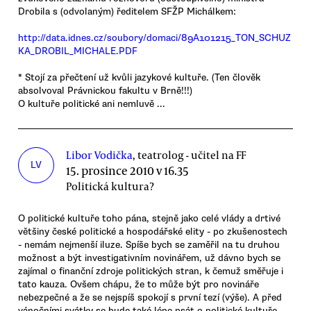
Drobila s (odvolaným) ředitelem SFŽP Michálkem:
http://data.idnes.cz/soubory/domaci/89A101215_TON_SCHUZ
KA_DROBIL_MICHALE.PDF
* Stojí za přečtení už kvůli jazykové kultuře. (Ten člověk
absolvoval Právnickou fakultu v Brně!!!)
O kultuře politické ani nemluvě ...
Libor Vodička
, teatrolog - učitel na FF
LV
15. prosince 2010 v 16.35
Politická kultura?
O politické kultuře toho pána, stejně jako celé vlády a drtivé
většiny české politické a hospodářské elity - po zkušenostech
- nemám nejmenší iluze. Spíše bych se zaměřil na tu druhou
možnost a být investigativním novinářem, už dávno bych se
zajímal o finanční zdroje politických stran, k čemuž směřuje i
tato kauza. Ovšem chápu, že to může být pro novináře
nebezpečné a že se nejspíš spokojí s první tezí (výše). A před
vánočními svátky se bude také lépe psát o politické kultuře,