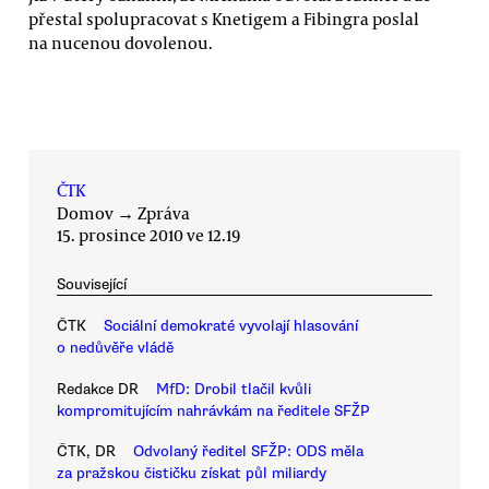
přestal spolupracovat s Knetigem a Fibingra poslal
na nucenou dovolenou.
ČTK
Domov
→
Zpráva
15. prosince 2010 ve 12.19
Související
ČTK
Sociální demokraté vyvolají hlasování
o nedůvěře vládě
Redakce DR
MfD: Drobil tlačil kvůli
kompromitujícím nahrávkám na ředitele SFŽP
ČTK, DR
Odvolaný ředitel SFŽP: ODS měla
za pražskou čističku získat půl miliardy