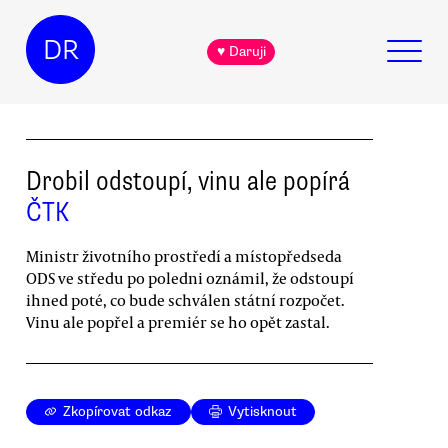
DR
♥ Daruji
Drobil odstoupí, vinu ale popírá
ČTK
Ministr životního prostředí a místopředseda
ODS ve středu po poledni oznámil, že odstoupí
ihned poté, co bude schválen státní rozpočet.
Vinu ale popřel a premiér se ho opět zastal.
Zkopírovat odkaz
Vytisknout