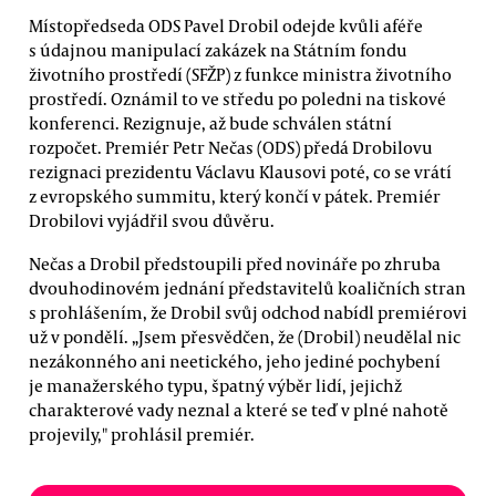
Místopředseda ODS Pavel Drobil odejde kvůli aféře
s údajnou manipulací zakázek na Státním fondu
životního prostředí (SFŽP) z funkce ministra životního
prostředí. Oznámil to ve středu po poledni na tiskové
konferenci. Rezignuje, až bude schválen státní
rozpočet. Premiér Petr Nečas (ODS) předá Drobilovu
rezignaci prezidentu Václavu Klausovi poté, co se vrátí
z evropského summitu, který končí v pátek. Premiér
Drobilovi vyjádřil svou důvěru.
Nečas a Drobil předstoupili před novináře po zhruba
dvouhodinovém jednání představitelů koaličních stran
s prohlášením, že Drobil svůj odchod nabídl premiérovi
už v pondělí. „Jsem přesvědčen, že (Drobil) neudělal nic
nezákonného ani neetického, jeho jediné pochybení
je manažerského typu, špatný výběr lidí, jejichž
charakterové vady neznal a které se teď v plné nahotě
projevily," prohlásil premiér.