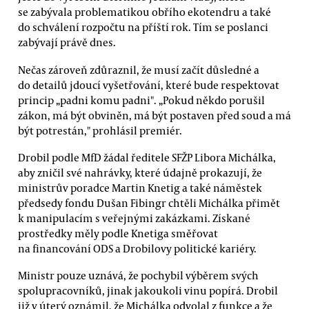
se zabývala problematikou obřího ekotendru a také
do schválení rozpočtu na příští rok. Tím se poslanci
zabývají právě dnes.
Nečas zároveň zdůraznil, že musí začít důsledné a
do detailů jdoucí vyšetřování, které bude respektovat
princip „padni komu padni". „Pokud někdo porušil
zákon, má být obviněn, má být postaven před soud a má
být potrestán," prohlásil premiér.
Drobil podle MfD žádal ředitele SFŽP Libora Michálka,
aby zničil své nahrávky, které údajně prokazují, že
ministrův poradce Martin Knetig a také náměstek
předsedy fondu Dušan Fibingr chtěli Michálka přimět
k manipulacím s veřejnými zakázkami. Získané
prostředky měly podle Knetiga směřovat
na financování ODS a Drobilovy politické kariéry.
Ministr pouze uznává, že pochybil výběrem svých
spolupracovníků, jinak jakoukoli vinu popírá. Drobil
již v úterý oznámil, že Michálka odvolal z funkce a že