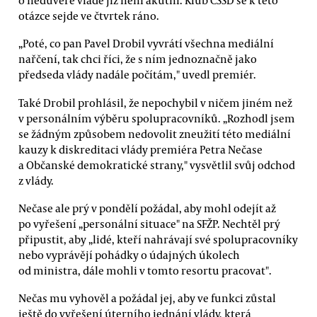
otázce sejde ve čtvrtek ráno.
„Poté, co pan Pavel Drobil vyvrátí všechna mediální
nařčení, tak chci říci, že s ním jednoznačně jako
předseda vlády nadále počítám," uvedl premiér.
Také Drobil prohlásil, že nepochybil v ničem jiném než
v personálním výběru spolupracovníků. „Rozhodl jsem
se žádným způsobem nedovolit zneužití této mediální
kauzy k diskreditaci vlády premiéra Petra Nečase
a Občanské demokratické strany," vysvětlil svůj odchod
z vlády.
Nečase ale prý v pondělí požádal, aby mohl odejít až
po vyřešení „personální situace" na SFŽP. Nechtěl prý
připustit, aby „lidé, kteří nahrávají své spolupracovníky
nebo vyprávějí pohádky o údajných úkolech
od ministra, dále mohli v tomto resortu pracovat".
Nečas mu vyhověl a požádal jej, aby ve funkci zůstal
ještě do vyřešení úterního jednání vlády, která