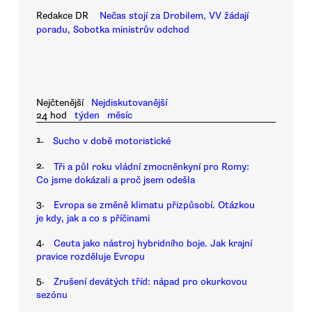
Redakce DR
Nečas stojí za Drobilem, VV žádají
poradu, Sobotka ministrův odchod
Nejčtenější
Nejdiskutovanější
24 hod
týden
měsíc
1.
Sucho v době motoristické
2.
Tři a půl roku vládní zmocněnkyní pro Romy:
Co jsme dokázali a proč jsem odešla
3.
Evropa se změně klimatu přizpůsobí. Otázkou
je kdy, jak a co s příčinami
4.
Ceuta jako nástroj hybridního boje. Jak krajní
pravice rozděluje Evropu
5.
Zrušení devátých tříd: nápad pro okurkovou
sezónu