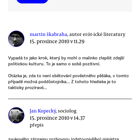
martin škabraha
, autor erót-ické literatury
15. prosince 2010 v 11.29
Vypadá to jako krok, který by mohl o malinko zlepšit zdejší
politickou kulturu. To je samo o sobě pozitivní.
Otázka je, zda to není obětování pověstného pěšáka, v tomto
případě možná poddůstojníka... Z tohoto hlediska je to
takticky prozíravé...
Jan Kopecký
, sociolog
15. prosince 2010 v 14.37
přepis
zvukového záznamu rozhovoru (odstoupivšího) ministra