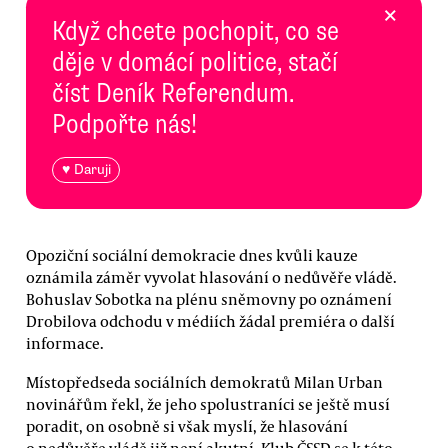
×
Když chcete pochopit, co se
děje v domácí politice, stačí
číst Deník Referendum.
Podpořte nás!
♥ Daruji
Opoziční sociální demokracie dnes kvůli kauze
oznámila záměr vyvolat hlasování o nedůvěře vládě.
Bohuslav Sobotka na plénu sněmovny po oznámení
Drobilova odchodu v médiích žádal premiéra o další
informace.
Místopředseda sociálních demokratů Milan Urban
novinářům řekl, že jeho spolustraníci se ještě musí
poradit, on osobně si však myslí, že hlasování
o nedůvěře vládě již není akutní. Klub ČSSD se k této