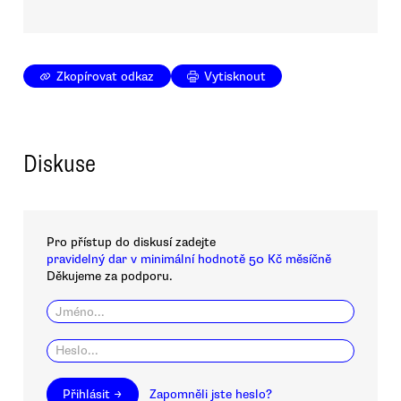
Zkopírovat odkaz
Vytisknout
Diskuse
Pro přístup do diskusí zadejte
pravidelný dar v minimální hodnotě 50 Kč měsíčně
Děkujeme za podporu.
Přihlásit →
Zapomněli jste heslo?