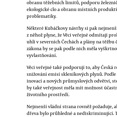
obranu těžebních limitů, podporu železnič
ekologické clo a obranu místních produktů 
problematiky.
Některé Kubáčkovy návrhy si pak nejmenší 
z něhož plyne, že Věci veřejné odmítají p
uhlí v severních Čechách a plány na těžbu 
zákona by se pak podle nich měla vyškrtn
vyvlastňování.
Věci veřejné také podporují to, aby Česká
snižování emisí skleníkových plynů. Podle 
inovací a nových průmyslových odvětví, st
by také veřejnost měla mít možnost účastn
životního prostředí.
Nejmenší vládní strana rovněž požaduje, a
dřeva bylo průhledné a nediskriminující. T