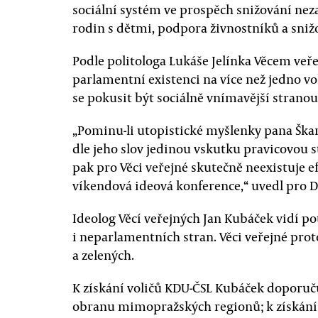
sociální systém ve prospěch snižování ne
rodin s dětmi, podpora živnostníků a sniž
Podle politologa Lukáše Jelínka Věcem veřej
parlamentní existenci na více než jedno vo
se pokusit být sociálně vnímavější stranou 
„Pominu-li utopistické myšlenky pana Škark
dle jeho slov jedinou vskutku pravicovou 
pak pro Věci veřejné skutečně neexistuje ef
víkendová ideová konference,“ uvedl pro 
Ideolog Věcí veřejných Jan Kubáček vidí po
i neparlamentních stran. Věci veřejné proto
a zelených.
K získání voličů KDU-ČSL Kubáček doporuč
obranu mimopražských regionů; k získání 