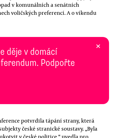
pad v komunálních a senátních
ech voličských preferencí. A o víkendu
×
se děje v domácí
 Referendum. Podpořte
ference potvrdila tápání strany, která
ubjekty české stranické soustavy. „Byla
ukotvit v české politice,“ uvedla pro