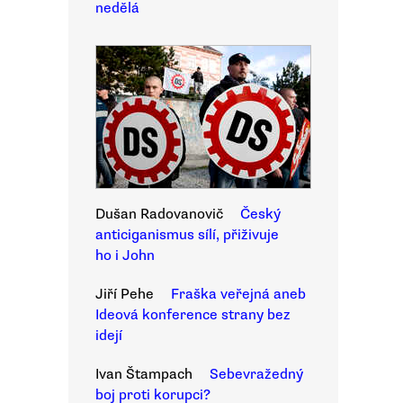
nedělá
Dušan Radovanovič
Český
anticiganismus sílí, přiživuje
ho i John
Jiří Pehe
Fraška veřejná aneb
Ideová konference strany bez
idejí
Ivan Štampach
Sebevražedný
boj proti korupci?