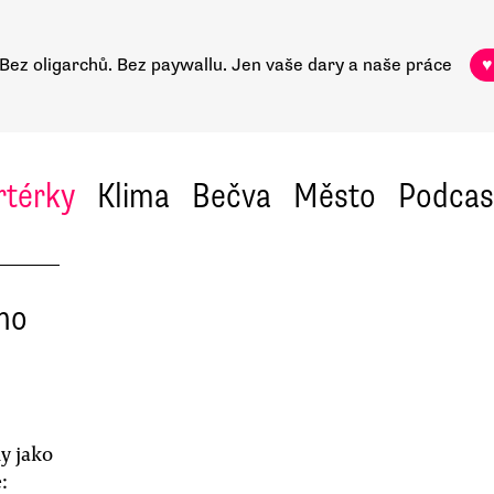
Bez oligarchů. Bez paywallu.
Jen vaše dary a naše práce
♥
rtérky
Klima
Bečva
Město
Podcas
oho
y jako
: