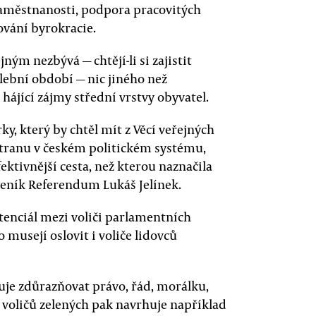
zaměstnanosti, podpora pracovitých
ování byrokracie.
ným nezbývá — chtějí-li si zajistit
lební období — nic jiného než
hájící zájmy střední vrstvy obyvatel.
y, který by chtěl mít z Věcí veřejných
stranu v českém politickém systému,
ektivnější cesta, než kterou naznačila
Deník Referendum Lukáš Jelínek.
tenciál mezi voliči parlamentních
 musejí oslovit i voliče lidovců
uje zdůrazňovat právo, řád, morálku,
voličů zelených pak navrhuje například