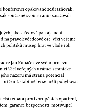
ové konferenci opakovaně zdůrazňovali,
avšak současně svou stranu označovali
ejných jako středové partaje není
ed na pravolevé ideové ose. Věci veřejné
ch politiků musejí hrát ve vládě roli
poradce Jan Kubáček ve svém projevu
nici Věcí veřejných v rámci stranické
 jeho názoru má strana potenciál
ů, přičemž stabilně by se měli pohybovat
tická témata protikorupčních opatření,
šem, garance bezpečnosti, motivující