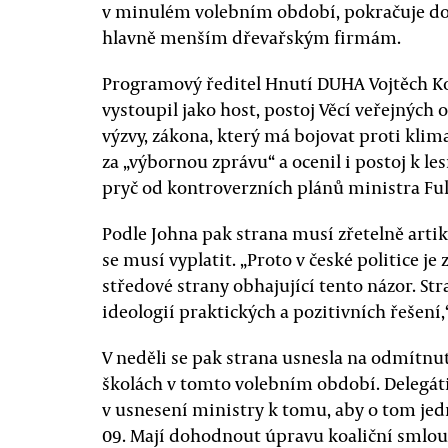
v minulém volebním období, pokračuje do 
hlavně menším dřevařským firmám.
Programový ředitel Hnutí DUHA Vojtěch Kot
vystoupil jako host, postoj Věcí veřejných 
výzvy, zákona, který má bojovat proti kl
za „výbornou zprávu“ a ocenil i postoj k le
pryč od kontroverzních plánů ministra Fuks
Podle Johna pak strana musí zřetelně artiku
se musí vyplatit. „Proto v české politice je
středové strany obhajující tento názor. St
ideologií praktických a pozitivních řešení
V neděli se pak strana usnesla na odmítnu
školách v tomto volebním období. Delegáti
v usnesení ministry k tomu, aby o tom jed
09. Mají dohodnout úpravu koaliční smlouv