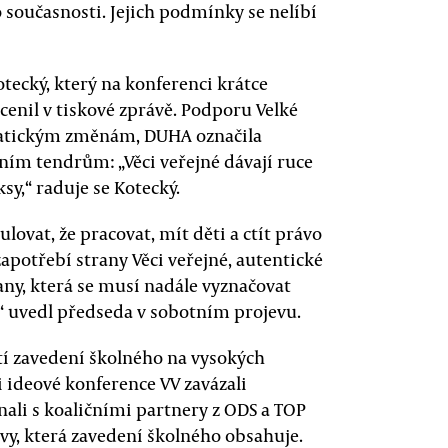
současnosti. Jejich podmínky se nelíbí
ecký, který na konferenci krátce
ocenil v tiskové zprávě. Podporu Velké
imatickým změnám, DUHA označila
sním tendrům: „Věci veřejné dávají ruce
y,“ raduje se Kotecký.
lovat, že pracovat, mít děti a ctít právo
 zapotřebí strany Věci veřejné, autentické
rany, která se musí nadále vyznačovat
,“ uvedl předseda v sobotním projevu.
tí zavedení školného na vysokých
 ideové konference VV zavázali
nali s koaličními partnery z ODS a TOP
y, která zavedení školného obsahuje.