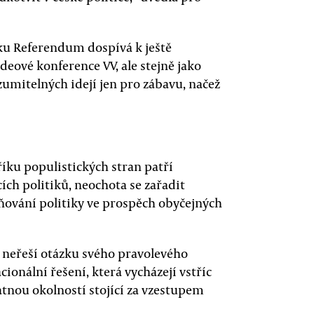
ku Referendum dospívá k ještě
deové konference VV, ale stejně jako
zumitelných idejí jen pro zábavu, načež
íku populistických stran patří
cích politiků, neochota se zařadit
zňování politiky ve prospěch obyčejných
 neřeší otázku svého pravolevého
ionální řešení, která vycházejí vstříc
nou okolností stojící za vzestupem