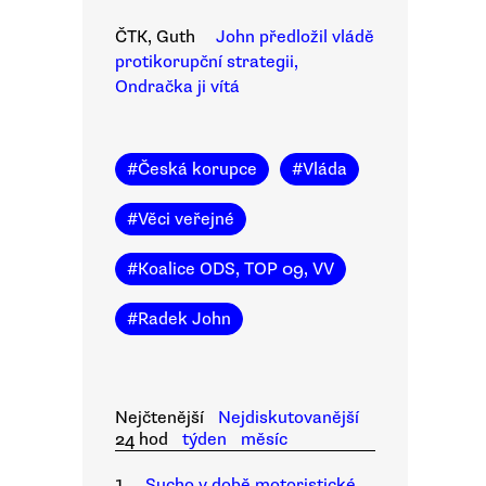
ČTK, Guth
John předložil vládě
protikorupční strategii,
Ondračka ji vítá
#
Česká korupce
#
Vláda
#
Věci veřejné
#
Koalice ODS, TOP 09, VV
#
Radek John
Nejčtenější
Nejdiskutovanější
24 hod
týden
měsíc
1.
Sucho v době motoristické