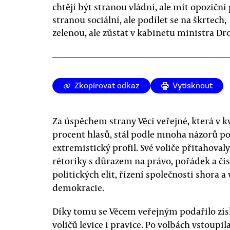
chtějí být stranou vládní, ale mít opoziční 
stranou sociální, ale podílet se na škrtech,
zelenou, ale zůstat v kabinetu ministra Dro
Zkopírovat odkaz
Vytisknout
Za úspěchem strany Věci veřejné, která v k
procent hlasů, stál podle mnoha názorů p
extremistický profil. Své voliče přitahoval
rétoriky s důrazem na právo, pořádek a čist
politických elit, řízení společnosti shora
demokracie.
Díky tomu se Věcem veřejným podařilo zís
voličů levice i pravice. Po volbách vstoupi