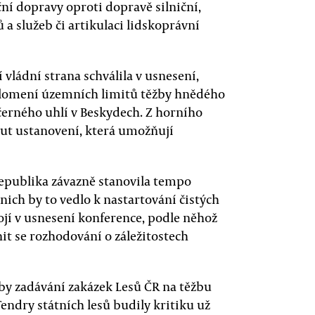
ní dopravy oproti dopravě silniční,
a služeb či artikulaci lidskoprávní
vládní strana schválila v usnesení,
rolomení územních limitů těžby hnědého
černého uhlí v Beskydech. Z horního
out ustanovení, která umožňují
 republika závazně stanovila tempo
nich by to vedlo k nastartování čistých
ojí v usnesení konference, podle něhož
it se rozhodování o záležitostech
by zadávání zakázek Lesů ČR na těžbu
endry státních lesů budily kritiku už