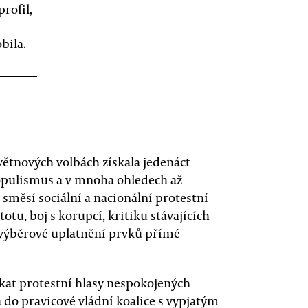
profil,
bila.
větnových volbách získala jedenáct
opulismus a v mnoha ohledech až
y směsí sociální a nacionální protestní
otu, boj s korupcí, kritiku stávajících
 a výběrové uplatnění prvků přímé
kat protestní hlasy nespokojených
la do pravicové vládní koalice s vypjatým