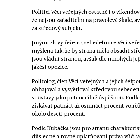
Politici Věcí veřejných ostatně i o víkend
že nejsou zařaditelní na pravolevé škále, 
za středový subjekt.
Jinými slovy řečeno, sebedefinice Věcí veř
myšlena tak, že by strana měla obsadit stř
jsou vládní stranou, avšak dle mnohých jeji
jakési opozice.
Politolog, člen Věcí veřejných a jejich šéf
obhajoval a vysvětloval středovou sebedefi
soustavy jako potenciálně úspěšnou. Podle
získávat patnáct až osmnáct procent volič
okolo deseti procent.
Podle Kubáčka jsou pro stranu charakteris
důsledné a rovné uplatňování práva vůči v