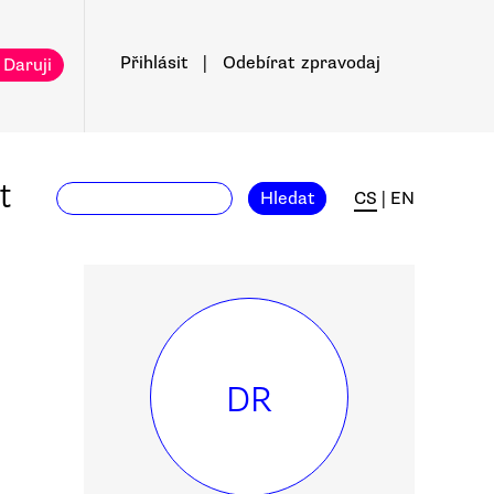
Přihlásit
|
Odebírat
zpravodaj
 Daruji
t
Hledat
CS
|
EN
DR