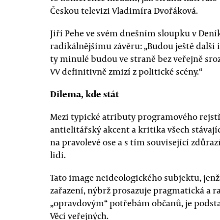
Českou televizi Vladimíra Dvořáková.
Jiří Pehe ve svém dnešním sloupku v Dení
radikálnějšímu závěru: „Budou ještě další i
ty minulé budou ve straně bez veřejně sro
VV definitivně zmizí z politické scény.“
Dilema, kde stát
Mezi typické atributy programového rejstř
antielitářský akcent a kritika všech stávají
na pravolevé ose a s tím související zdůra
lidí.
Tato image neideologického subjektu, jenž
zařazení, nýbrž prosazuje pragmatická a rac
„opravdovým“ potřebám občanů, je podstat
Věcí veřejných.