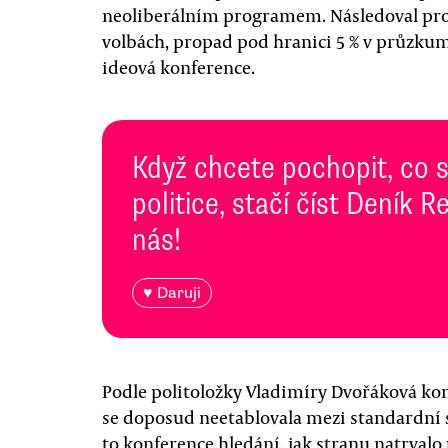
neoliberálním programem. Následoval pro
volbách, propad pod hranici 5 % v průzkum
ideová konference.
Když chcete pochopit, co 
politice, stačí číst Deník
nás!
♥ Daruji
Podle politoložky Vladimíry Dvořáková kon
se doposud neetablovala mezi standardní s
to konference hledání, jak stranu natrvalo 