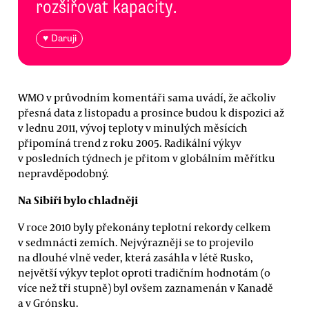
rozšiřovat kapacity.
♥ Daruji
WMO v průvodním komentáři sama uvádí, že ačkoliv
přesná data z listopadu a prosince budou k dispozici až
v lednu 2011, vývoj teploty v minulých měsících
připomíná trend z roku 2005. Radikální výkyv
v posledních týdnech je přitom v globálním měřítku
nepravděpodobný.
Na Sibiři bylo chladněji
V roce 2010 byly překonány teplotní rekordy celkem
v sedmnácti zemích. Nejvýrazněji se to projevilo
na dlouhé vlně veder, která zasáhla v létě Rusko,
největší výkyv teplot oproti tradičním hodnotám (o
více než tři stupně) byl ovšem zaznamenán v Kanadě
a v Grónsku.