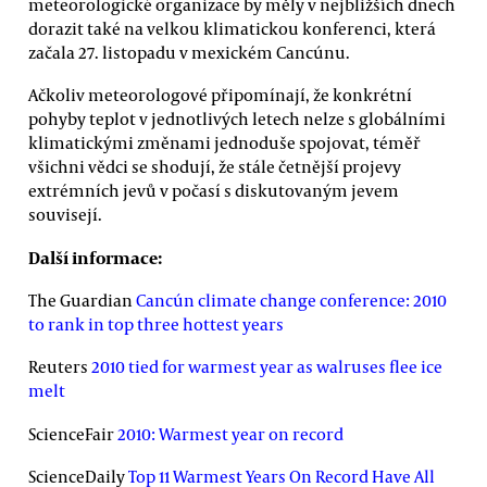
meteorologické organizace by měly v nejbližších dnech
dorazit také na velkou klimatickou konferenci, která
začala 27. listopadu v mexickém Cancúnu.
Ačkoliv meteorologové připomínají, že konkrétní
pohyby teplot v jednotlivých letech nelze s globálními
klimatickými změnami jednoduše spojovat, téměř
všichni vědci se shodují, že stále četnější projevy
extrémních jevů v počasí s diskutovaným jevem
souvisejí.
Další informace:
The Guardian
Cancún climate change conference: 2010
to rank in top three hottest years
Reuters
2010 tied for warmest year as walruses flee ice
melt
ScienceFair
2010: Warmest year on record
ScienceDaily
Top 11 Warmest Years On Record Have All