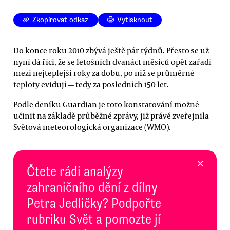
Zkopírovat odkaz
Vytisknout
Do konce roku 2010 zbývá ještě pár týdnů. Přesto se už
nyní dá říci, že se letošních dvanáct měsíců opět zařadí
mezi nejteplejší roky za dobu, po niž se průměrné
teploty evidují — tedy za posledních 150 let.
Podle deníku Guardian je toto konstatování možné
učinit na základě průběžné zprávy, již právě zveřejnila
Světová meteorologická organizace (WMO).
×
Čtete rádi analýzy
zahraničního dění z dílny
Petra Jedličky? Podpořte
rubriku Svět a pomozte jí