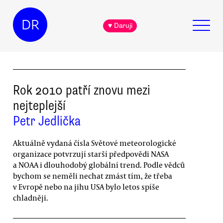
DR
♥ Daruji
Rok 2010 patří znovu mezi
nejteplejší
Petr Jedlička
Aktuálně vydaná čísla Světové meteorologické
organizace potvrzují starší předpovědi NASA
a NOAA i dlouhodobý globální trend. Podle vědců
bychom se neměli nechat zmást tím, že třeba
v Evropě nebo na jihu USA bylo letos spíše
chladněji.