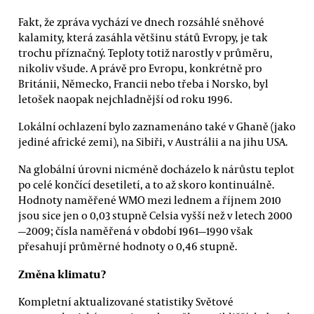
Fakt, že zpráva vychází ve dnech rozsáhlé sněhové
kalamity, která zasáhla většinu států Evropy, je tak
trochu příznačný. Teploty totiž narostly v průměru,
nikoliv všude. A právě pro Evropu, konkrétně pro
Británii, Německo, Francii nebo třeba i Norsko, byl
letošek naopak nejchladnější od roku 1996.
Lokální ochlazení bylo zaznamenáno také v Ghaně (jako
jediné africké zemi), na Sibiři, v Austrálii a na jihu USA.
Na globální úrovni nicméně docházelo k nárůstu teplot
po celé končící desetiletí, a to až skoro kontinuálně.
Hodnoty naměřené WMO mezi lednem a říjnem 2010
jsou sice jen o 0,03 stupně Celsia vyšší než v letech 2000
—
2009; čísla naměřená v období 1961
—
1990 však
přesahují průměrné hodnoty o 0,46 stupně.
Změna klimatu?
Kompletní aktualizované statistiky Světové