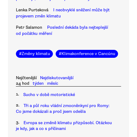
Lenka Purteková
I neobvyklé sněžení může být
projevem změn klimatu
Petr Salamon
Poslední dekáda byla nejteplejší
od počátku měření
#
Změny klimatu
#
Klimakonference v Cancúnu
Nejčtenější
Nejdiskutovanější
24 hod
týden
měsíc
1.
Sucho v době motoristické
2.
Tři a půl roku vládní zmocněnkyní pro Romy:
Co jsme dokázali a proč jsem odešla
3.
Evropa se změně klimatu přizpůsobí. Otázkou
je kdy, jak a co s příčinami