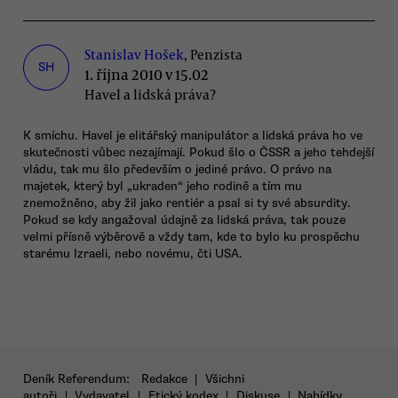
Stanislav Hošek
, Penzista
SH
1. října 2010 v 15.02
Havel a lidská práva?
K smíchu. Havel je elitářský manipulátor a lidská práva ho ve
skutečnosti vůbec nezajímají. Pokud šlo o ČSSR a jeho tehdejší
vládu, tak mu šlo především o jediné právo. O právo na
majetek, který byl „ukraden“ jeho rodině a tím mu
znemožněno, aby žil jako rentiér a psal si ty své absurdity.
Pokud se kdy angažoval údajně za lidská práva, tak pouze
velmi přísně výběrově a vždy tam, kde to bylo ku prospěchu
starému Izraeli, nebo novému, čti USA.
Deník Referendum:
Redakce
|
Všichni
autoři
|
Vydavatel
|
Etický kodex
|
Diskuse
|
Nabídky