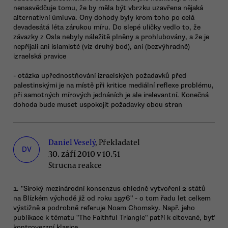
nenasvědčuje tomu, že by měla být vbrzku uzavřena nějaká
alternativní úmluva. Ony dohody byly krom toho po celá
devadesátá léta zárukou míru. Do slepé uličky vedlo to, že
závazky z Osla nebyly náležitě plněny a prohlubovány, a že je
nepřijali ani islamisté (viz druhý bod), ani (bezvýhradně)
izraelská pravice
- otázka upřednostňování izraelských požadavků před
palestinskými je na místě při kritice mediální reflexe problému,
při samotných mírových jednáních je ale irelevantní. Konečná
dohoda bude muset uspokojit požadavky obou stran
Daniel Veselý
, Překladatel
DV
30. září 2010 v 10.51
Strucna reakce
1. "Široký mezinárodní konsenzus ohledně vytvoření 2 států
na Blízkém východě již od roku 1976" - o tom řadu let celkem
výstižně a podrobně referuje Noam Chomsky. Např. jeho
publikace k tématu "The Faithful Triangle" patří k citované, byť
kontroverzní klasice.