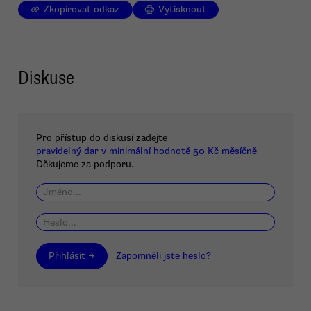
Zkopírovat odkaz
Vytisknout
Diskuse
Pro přístup do diskusí zadejte
pravidelný dar v minimální hodnotě 50 Kč měsíčně
Děkujeme za podporu.
Přihlásit →
Zapomněli jste heslo?