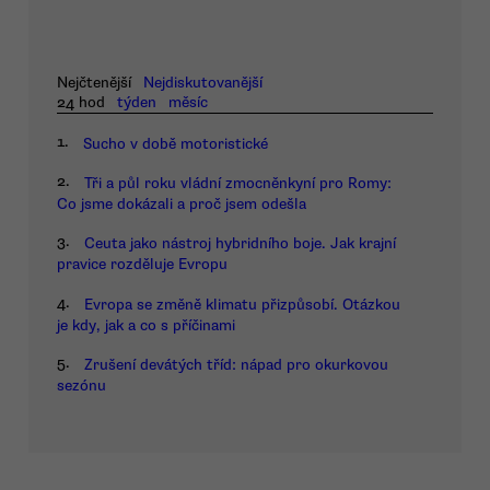
Nejčtenější
Nejdiskutovanější
24 hod
týden
měsíc
1.
Sucho v době motoristické
2.
Tři a půl roku vládní zmocněnkyní pro Romy:
Co jsme dokázali a proč jsem odešla
3.
Ceuta jako nástroj hybridního boje. Jak krajní
pravice rozděluje Evropu
4.
Evropa se změně klimatu přizpůsobí. Otázkou
je kdy, jak a co s příčinami
5.
Zrušení devátých tříd: nápad pro okurkovou
sezónu