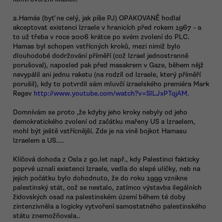
2.Hamás (byť ne celý, jak píše PJ) OPAKOVANĚ hodlal
akceptovat existenci Izraele v hranicích před rokem 1967 - a
to už třeba v roce 2006 krátce po svém zvolení do PLC.
Hamas byl schopen vstřícných kroků, mezi nimiž bylo
dlouhodobé dodržování příměří (což Izrael jednostranně
porušoval), naposled pak před masakrem v Gaze, během nějž
nevypálil ani jednu raketu (na rodzíl od Izraele, který příměří
porušil), kdy to potvrdil sám mluvčí izraelského premiéra Mark
Regev
http://www.youtube.com/watch?v=SILJxPTqjAM.
Domnívám se proto ,že kdyby jeho kroky nebyly od jeho
demokratického zvolení od začátku mařeny US a Izraelem,
mohl být ještě vstřícnější. Zde je na vině bojkot Hamasu
Izraelem a US....
Klíčová dohoda z Osla z 90.let např., kdy Palestinci fakticky
poprvé uznali existenci Izraele, vedla do slepé uličky, neb na
jejich počátku bylo dohodnuto, že do roku 1999 vznikne
palestinský stát, což se nestalo, zatímco výstavba ilegálních
židovských osad na palestinském území během té doby
zintenzivněla a logicky vytvoření samostatného palestinského
státu znemožňovala..