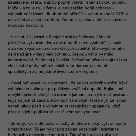
izraelského státu, aniž by popřel vlastní islamistickou povahu.
Může – a to je to, k čemu je v nejzazším bodě ochoten –
vyhlásit vůči Izraeli dlouhodobé příměří a uznat mandát OOP k
uzavírání závazných dohod. Žádné izraelské vládě tato záruka
doposud nestačila
- tvrzení, že „Izrael a Spojené státy představují hlavní
překážku vytvoření dvou států na Blízkém východě“ je spíše
otázkou zvýznamňování některých aspektů blízkovýchodního
dění nad jiné – tedy věcí pohledu. Stejnou váhu by mělo
konstatování, že hlavní překážku řečenému představují otázka
vlastnictví půdy, náboženského fundamentalismu či
specifických zájmů jednotlivých zemí v regionu
- Havel má pravdu v argumentu, že bojkot určitého států bývá
vyhlašován spíše jen po pečlivém zvážení dopadů. Bojkot má
obvykle přimět silnější ze stran k jednání, a ne ji hrozit prstem,
když už jednat začala. Rovněž historickým faktem je, že Izrael
neměl nikdy potíž s výměnou strategických spojenců, když
přestala jeho politika té které velmoci vyhovovat
- dohody, které dle autora vedly do slepé uličky, vytváří spolu
s rezolucemi RB jediný právní základ potenciální existence
budoucího palestinského státu. Žádné jiné neexistují a nic