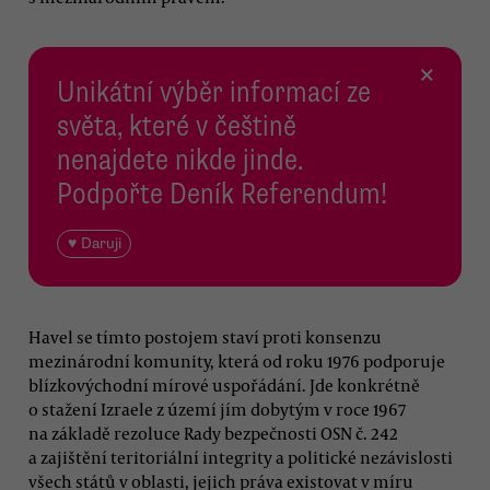
×
Unikátní výběr informací ze
světa, které v češtině
nenajdete nikde jinde.
Podpořte Deník Referendum!
♥ Daruji
Havel se tímto postojem staví proti konsenzu
mezinárodní komunity, která od roku 1976 podporuje
blízkovýchodní mírové uspořádání. Jde konkrétně
o stažení Izraele z území jím dobytým v roce 1967
na základě rezoluce Rady bezpečnosti OSN č. 242
a zajištění teritoriální integrity a politické nezávislosti
všech států v oblasti, jejich práva existovat v míru