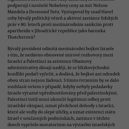
podporují i nositelé Nobelovy ceny za mír Nelson
Mandela a Desmond Tutu. Vystupoval by snad Havel
coby bývalý politický vězeň a aktivní zastánce lidských
práv v 80. letech proti mezinárodním sankcím proti
apartheidu v Jihoafrické republice jako baronka
Thatcherová?
Bývalý prezident odmítá mezinárodní bojkot Izraele
s tím, že nedávno obnovené mírové rozhovory mezi
Izraelci a Palestinci za asistence Obamovy
administrativy dávají naději, že se blízkovýchodní
konflikt podaří vyřešit, a dodává, že bojkot ani odsudek
obou stran nejsou žádoucí. S tímto tvrzením by se dalo
souhlasit ovšem v případě, kdyby nebyly požadavky
Izraele výrazně upřednostňovány před palestinskými.
Palestinci totiž musí ukončit legitimní odboj proti
izraelské okupaci, uznat předchozí dohody s Izraelci,
které ale vedly do slepé uličky, a uznat existenci státu
Izrael v současných podmínkách, zatímco v těchto
dnech vypršelo moratorium na výstavbu izraelských