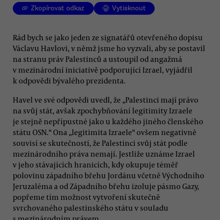
Zkopírovat odkaz
Vytisknout
Rád bych se jako jeden ze signatářů otevřeného dopisu
Václavu Havlovi, v němž jsme ho vyzvali, aby se postavil
na stranu práv Palestinců a ustoupil od angažmá
v mezinárodní iniciativě podporující Izrael, vyjádřil
k odpovědi bývalého prezidenta.
Havel ve své odpovědi uvedl, že „Palestinci mají právo
na svůj stát, avšak zpochybňování legitimity Izraele
je stejně nepřípustné jako u každého jiného členského
státu OSN.“ Ona „legitimita Izraele“ ovšem negativně
souvisí se skutečností, že Palestinci svůj stát podle
mezinárodního práva nemají. Jestliže uznáme Izrael
v jeho stávajících hranicích, kdy okupuje téměř
polovinu západního břehu Jordánu včetně Východního
Jeruzaléma a od Západního břehu izoluje pásmo Gazy,
popřeme tím možnost vytvoření skutečně
svrchovaného palestinského státu v souladu
s mezinárodním právem.