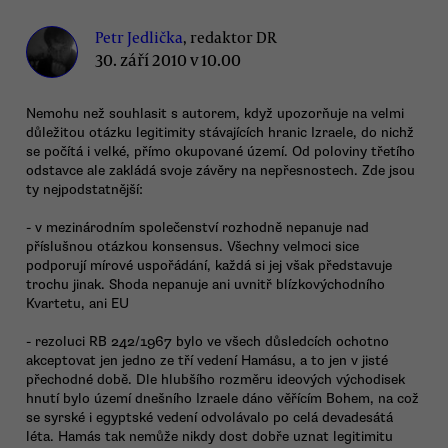
Petr Jedlička
, redaktor DR
30. září 2010 v 10.00
Nemohu než souhlasit s autorem, když upozorňuje na velmi
důležitou otázku legitimity stávajících hranic Izraele, do nichž
se počítá i velké, přímo okupované území. Od poloviny třetího
odstavce ale zakládá svoje závěry na nepřesnostech. Zde jsou
ty nejpodstatnější:
- v mezinárodním společenství rozhodně nepanuje nad
příslušnou otázkou konsensus. Všechny velmoci sice
podporují mírové uspořádání, každá si jej však představuje
trochu jinak. Shoda nepanuje ani uvnitř blízkovýchodního
Kvartetu, ani EU
- rezoluci RB 242/1967 bylo ve všech důsledcích ochotno
akceptovat jen jedno ze tří vedení Hamásu, a to jen v jisté
přechodné době. Dle hlubšího rozměru ideových východisek
hnutí bylo území dnešního Izraele dáno věřícím Bohem, na což
se syrské i egyptské vedení odvolávalo po celá devadesátá
léta. Hamás tak nemůže nikdy dost dobře uznat legitimitu