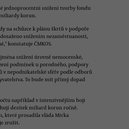
 jednoprocentní snížení tvorby fondu
 miliardy korun.
dy na schůzce k plánu škrtů v podpoře
t dosaženo snížením nezaměstnanosti,
é," konstatuje ČMKOS.
zejména snížení úrovně nemocenské,
mezení podmínek u porodného, podpory
ů v nepodnikatelské sféře podle odborů
byvatelstva. To bude mít přímý dopad
očtu například v intenzivnějším boji
ují desítek miliard korun ročně.
m, které prosadila vláda Mirka
e zrušit.