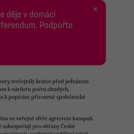
×
se děje v domácí
 Referendum. Podpořte
bory zveřejnily krátce před jednáním
dou k nárůstu počtu chudých,
 a k popírání přirozené společenské
ům ve veřejné sféře agresivní kampaň.
ě zabezpečují pro občany České
ezpečnosti, poskytují vzdělání jejich