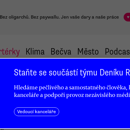
Bez oligarchů. Bez paywallu.
Jen vaše dary a naše práce
♥
rtérky
Klima
Bečva
Město
Podcas
Staňte se součástí týmu Deníku
edou
Hledáme pečlivého a samostatného člověka, k
í
kanceláře a podpoří provoz nezávislého médi
Vedoucí kanceláře
ů,