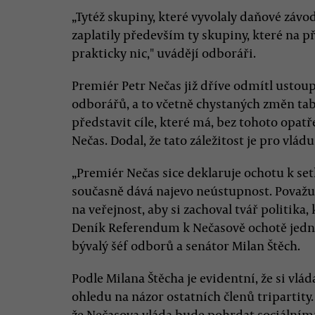
„Tytéž skupiny, které vyvolaly daňové závo
zaplatily především ty skupiny, které na 
prakticky nic," uvádějí odboráři.
Premiér Petr Nečas již dříve odmítl ust
odborářů, a to včetně chystaných změn tabu
představit cíle, které má, bez tohoto opatř
Nečas. Dodal, že tato záležitost je pro vlád
„Premiér Nečas sice deklaruje ochotu k se
současně dává najevo neústupnost. Považuj
na veřejnost, aby si zachoval tvář politika, 
Deník Referendum k Nečasově ochotě jedna
bývalý šéf odborů a senátor Milan Štěch.
Podle Milana Štěcha je evidentní, že si vlá
ohledu na názor ostatních členů tripartity
že Nečasova vláda bude pohrdat sociálními