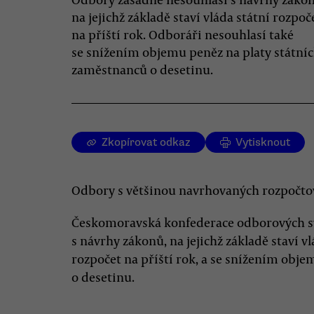
na jejichž základě staví vláda státní rozpoč
na příští rok. Odboráři nesouhlasí také
se snížením objemu peněz na platy státní
zaměstnanců o desetinu.
Zkopírovat odkaz
Vytisknout
Odbory s většinou navrhovaných rozpočtov
Českomoravská konfederace odborových s
s návrhy zákonů, na jejichž základě staví v
rozpočet na příští rok, a se snížením obj
o desetinu.