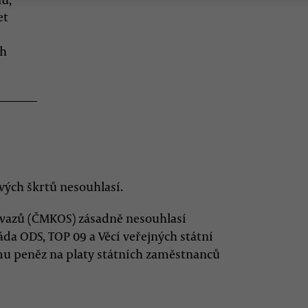
et
ch
ých škrtů nesouhlasí.
vazů (ČMKOS) zásadně nesouhlasí
láda ODS, TOP 09 a Věcí veřejných státní
emu peněz na platy státních zaměstnanců