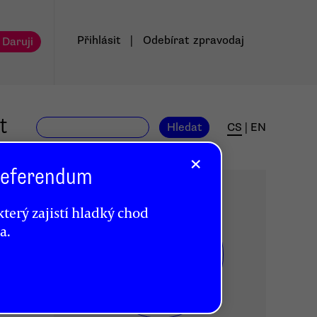
Přihlásit
|
Odebírat
zpravodaj
 Daruji
t
Hledat
CS
|
EN
×
 Referendum
terý zajistí hladký chod
a.
DR