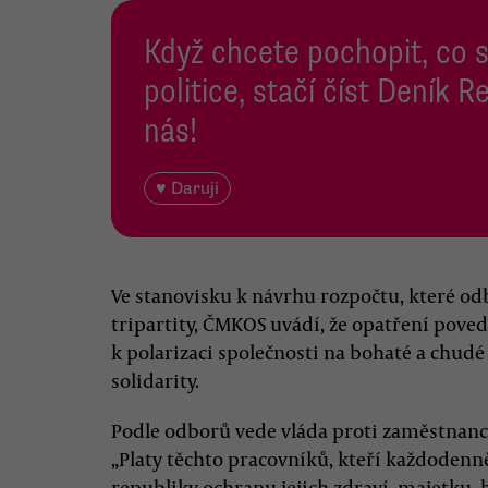
Když chcete pochopit, co 
politice, stačí číst Deník
nás!
♥ Daruji
Ve stanovisku k návrhu rozpočtu, které od
tripartity, ČMKOS uvádí, že opatření pove
k polarizaci společnosti na bohaté a chudé
solidarity.
Podle odborů vede vláda proti zaměstnanc
„Platy těchto pracovníků, kteří každodenn
republiky ochranu jejich zdraví, majetku, b