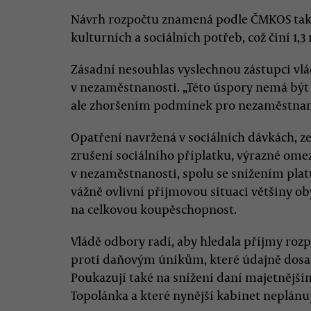
Návrh rozpočtu znamená podle ČMKOS také
kulturních a sociálních potřeb, což činí 1,3
Zásadní nesouhlas vyslechnou zástupci vlá
v nezaměstnanosti. „Této úspory nemá bý
ale zhoršením podmínek pro nezaměstnan
Opatření navržená v sociálních dávkách, 
zrušení sociálního příplatku, výrazné o
v nezaměstnanosti, spolu se snížením plat
vážně ovlivní příjmovou situaci většiny o
na celkovou koupěschopnost.
Vládě odbory radí, aby hledala příjmy rozp
proti daňovým únikům, které údajně dosah
Poukazují také na snížení daní majetnější
Topolánka a které nynější kabinet neplánuj