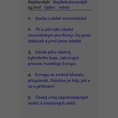
Nejčtenější
Nejdiskutovanější
24 hod
týden
měsíc
1.
Sucho v době motoristické
2.
Tři a půl roku vládní
zmocněnkyní pro Romy: Co jsme
dokázali a proč jsem odešla
3.
Ceuta jako nástroj
hybridního boje. Jak krajní
pravice rozděluje Evropu
4.
Evropa se změně klimatu
přizpůsobí. Otázkou je kdy, jak a
co s příčinami
5.
Český orloj nepotrestaných
viníků a trestaných obětí