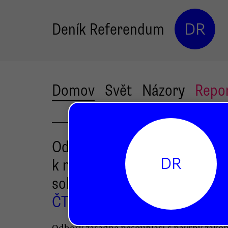
Deník Referendum
DR
Domov
Svět
Názory
Repo
Odbory: Vládní opatření pov
DR
k nárůstu chudých a popírán
solidarity
ČTK
Vratislav Dostál
,
Odbory zásadně nesouhlasí s návrhy zákon