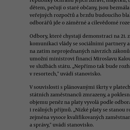
dětem, pečují o staré občany, jsou bezmála
veřejných rozpočtů a brzdu budoucího bla
odborářů jde o záměrné a cílevědomé rozeš
Odbory, které chystají demonstraci na 21. 
komunikaci vlády se sociálními partnery a n
na zatím neprojednaných návrzích zákonů. 
umožní ministrovi financí Miroslavu Kalo
ve službách státu. „Nepřímo tak bude rozho
v resortech," uvádí stanovisko.
V souvislosti s plánovanými škrty v platec
státních zaměstnanců zmrazeny, a poklesno
objemu peněz na platy vyvolá podle odbo
i reálných příjmů. „Nízké platy se stano
zejména vysoce kvalifikovaných zaměstnan
a správy," uvádí stanovisko.