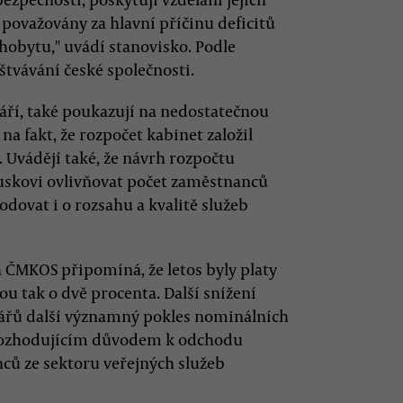
 považovány za hlavní příčinu deficitů
hobytu," uvádí stanovisko. Podle
tvávání české společnosti.
září, také poukazují na nedostatečnou
a fakt, že rozpočet kabinet založil
Uvádějí také, že návrh rozpočtu
uskovi ovlivňovat počet zaměstnanců
dovat i o rozsahu a kvalitě služeb
h ČMKOS připomíná, že letos byly platy
u tak o dvě procenta. Další snížení
rářů další významný pokles nominálních
u rozhodujícím důvodem k odchodu
ců ze sektoru veřejných služeb