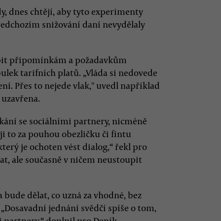
dy, dnes chtějí, aby tyto experimenty
předchozím snižování daní nevydělaly
oupit připomínkám a požadavkům
lek tarifních platů. „Vláda si nedovede
ení. Přes to nejede vlak," uvedl například
u uzavřena.
tkání se sociálními partnery, nicméně
i to za pouhou obezličku či fintu
který je ochoten vést dialog,“ řekl pro
t, ale současně v ničem neustoupit
da bude dělat, co uzná za vhodné, bez
. „Dosavadní jednání svědčí spíše o tom,
 partnery,“ doplnil pro Deník