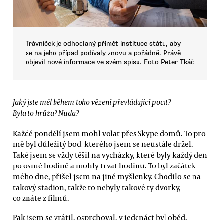
Trávníček je odhodlaný přimět instituce státu, aby
se na jeho případ podívaly znovu a pořádně. Právě
objevil nové informace ve svém spisu. Foto Peter Tkáč
Jaký jste měl během toho vězení převládající pocit?
Byla to hrůza? Nuda?
Každé pondělí jsem mohl volat přes Skype domů. To pro
mě byl důležitý bod, kterého jsem se neustále držel.
Také jsem se vždy těšil na vycházky, které byly každý den
po osmé hodině a mohly trvat hodinu. To byl začátek
mého dne, přišel jsem na jiné myšlenky. Chodilo se na
takový stadion, takže to nebyly takové ty dvorky,
co znáte z filmů.
Pak jsem se vrátil, osprchoval, v jedenáct byl oběd.