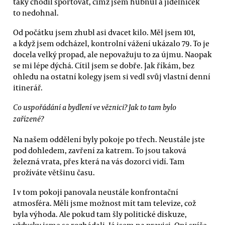
taky chodil sportovat, čímž jsem hubnul a jídelníček
to nedohnal.
Od počátku jsem zhubl asi dvacet kilo. Měl jsem 101,
a když jsem odcházel, kontrolní vážení ukázalo 79. To je
docela velký propad, ale nepovažuju to za újmu. Naopak
se mi lépe dýchá. Cítil jsem se dobře. Jak říkám, bez
ohledu na ostatní kolegy jsem si vedl svůj vlastní denní
itinerář.
Co uspořádání a bydlení ve věznici? Jak to tam bylo
zařízené?
Na našem oddělení byly pokoje po třech. Neustále jste
pod dohledem, zavření za katrem. To jsou taková
železná vrata, přes která na vás dozorci vidí. Tam
prožíváte většinu času.
I v tom pokoji panovala neustále konfrontační
atmosféra. Měli jsme možnost mít tam televize, což
byla výhoda. Ale pokud tam šly politické diskuze,
vždycky jsme se rozhádali. Já jsem na pravici. Oni spíše