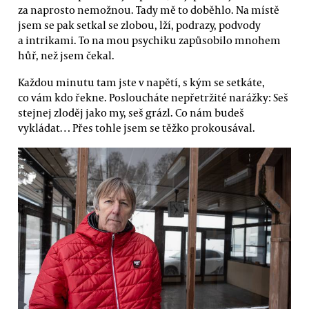
za naprosto nemožnou. Tady mě to doběhlo. Na místě
jsem se pak setkal se zlobou, lží, podrazy, podvody
a intrikami. To na mou psychiku zapůsobilo mnohem
hůř, než jsem čekal.
Každou minutu tam jste v napětí, s kým se setkáte,
co vám kdo řekne. Posloucháte nepřetržité narážky: Seš
stejnej zloděj jako my, seš grázl. Co nám budeš
vykládat… Přes tohle jsem se těžko prokousával.