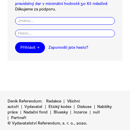
pravidelný dar v minimální hodnotě 50 Kč měsíčně
Děkujeme za podporu.
Přihlásit →
Zapomněli jste heslo?
Deník Referendum:
Redakce
|
Všichni
autoři
|
Vydavatel
|
Etický kodex
|
Diskuse
|
Nabídky
práce
|
Nadační fond
|
Bluesky
|
Inzerce
|
null
|
Partneři
© Vydavatelství Referendum, s. r. o., 2020.