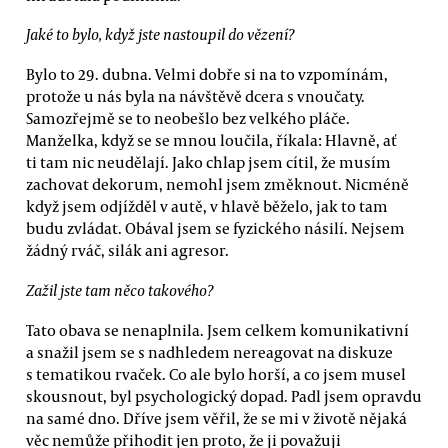
Jaké to bylo, když jste nastoupil do vězení?
Bylo to 29. dubna. Velmi dobře si na to vzpomínám,
protože u nás byla na návštěvě dcera s vnoučaty.
Samozřejmě se to neobešlo bez velkého pláče.
Manželka, když se se mnou loučila, říkala: Hlavně, ať
ti tam nic neudělají. Jako chlap jsem cítil, že musím
zachovat dekorum, nemohl jsem změknout. Nicméně
když jsem odjížděl v autě, v hlavě běželo, jak to tam
budu zvládat. Obával jsem se fyzického násilí. Nejsem
žádný rváč, silák ani agresor.
Zažil jste tam něco takového?
Tato obava se nenaplnila. Jsem celkem komunikativní
a snažil jsem se s nadhledem nereagovat na diskuze
s tematikou rvaček. Co ale bylo horší, a co jsem musel
skousnout, byl psychologický dopad. Padl jsem opravdu
na samé dno. Dříve jsem věřil, že se mi v životě nějaká
věc nemůže přihodit jen proto, že ji považuji