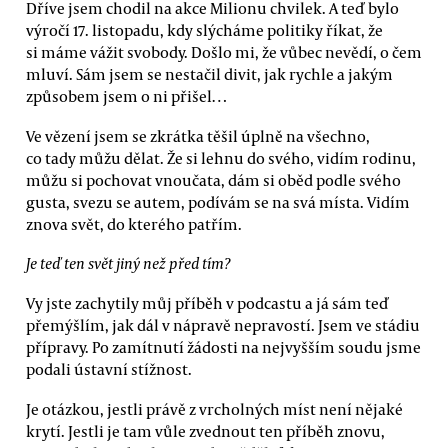
Dříve jsem chodil na akce Milionu chvilek. A teď bylo
výročí 17. listopadu, kdy slýcháme politiky říkat, že
si máme vážit svobody. Došlo mi, že vůbec nevědí, o čem
mluví. Sám jsem se nestačil divit, jak rychle a jakým
způsobem jsem o ni přišel…
Ve vězení jsem se zkrátka těšil úplně na všechno,
co tady můžu dělat. Že si lehnu do svého, vidím rodinu,
můžu si pochovat vnoučata, dám si oběd podle svého
gusta, svezu se autem, podívám se na svá místa. Vidím
znova svět, do kterého patřím.
Je teď ten svět jiný než před tím?
Vy jste zachytily můj příběh v podcastu a já sám teď
přemýšlím, jak dál v nápravě nepravostí. Jsem ve stádiu
přípravy. Po zamítnutí žádosti na nejvyšším soudu jsme
podali ústavní stížnost.
Je otázkou, jestli právě z vrcholných míst není nějaké
krytí. Jestli je tam vůle zvednout ten příběh znovu,