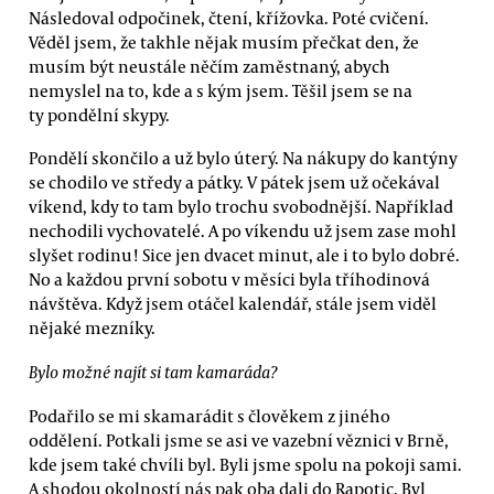
Následoval odpočinek, čtení, křížovka. Poté cvičení.
Věděl jsem, že takhle nějak musím přečkat den, že
musím být neustále něčím zaměstnaný, abych
nemyslel na to, kde a s kým jsem. Těšil jsem se na
ty pondělní skypy.
Pondělí skončilo a už bylo úterý. Na nákupy do kantýny
se chodilo ve středy a pátky. V pátek jsem už očekával
víkend, kdy to tam bylo trochu svobodnější. Například
nechodili vychovatelé. A po víkendu už jsem zase mohl
slyšet rodinu! Sice jen dvacet minut, ale i to bylo dobré.
No a každou první sobotu v měsíci byla tříhodinová
návštěva. Když jsem otáčel kalendář, stále jsem viděl
nějaké mezníky.
Bylo možné najít si tam kamaráda?
Podařilo se mi skamarádit s člověkem z jiného
oddělení. Potkali jsme se asi ve vazební věznici v Brně,
kde jsem také chvíli byl. Byli jsme spolu na pokoji sami.
A shodou okolností nás pak oba dali do Rapotic. Byl