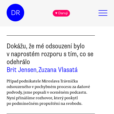
DR
♥ Daruji
Dokážu, že mé odsouzení bylo
v naprostém rozporu s tím, co se
odehrálo
Brit Jensen
Zuzana Vlasatá
,
Případ podnikatele Miroslava Trávníčka
odsouzeného v pochybném procesu za daňové
podvody, jsme popsali v oceněném podcastu.
Nyní přinášíme rozhovor, který poskytl
po podmínečném propuštění na svobodu.