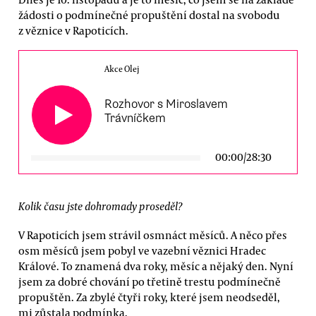
žádosti o podmínečné propuštění dostal na svobodu
z věznice v Rapoticích.
Akce Olej
Rozhovor s Miroslavem
Trávníčkem
00:00
/
28:30
Kolik času jste dohromady proseděl?
V Rapoticích jsem strávil osmnáct měsíců. A něco přes
osm měsíců jsem pobyl ve vazební věznici Hradec
Králové. To znamená dva roky, měsíc a nějaký den. Nyní
jsem za dobré chování po třetině trestu podmínečně
propuštěn. Za zbylé čtyři roky, které jsem neodseděl,
mi zůstala podmínka.