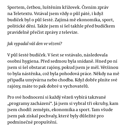
Sportem, četbou, luštěním křížovek. Čtením zpráv
na Teletextu. Vstával jsem vždy o půl páté, i když
budíček byl o půl šesté. Zajímá mě ekonomika, sport,
politické dění. Takže jsem si šel takhle před budíčkem
pravidelně přečíst zprávy z televize.
Jak vypadal váš den ve vězení?
V půl šesté budíček. V šest se vstávalo, následovala
osobní hygiena. Před sedmou byla snídaně. Hned po ní
jsem si šel obstarat rajóny, pokud jsem je měl. Většinou
to byla nástěnka, což byla pohodová práce. Někdy na mě
připadla umývárna nebo chodba. Když dobře plníte své
rajóny, máte to pak dobré u vychovatelů.
Pro své hodnocení si každý vězeň vybírá takzvané
„programy zacházení“. Já jsem si vybral tři okruhy, kam
jsem chodil: zeměpis, ekonomika a sport. Tam všude
jsem pak získal pochvaly, které byly důležité pro
podmínečné propuštění.