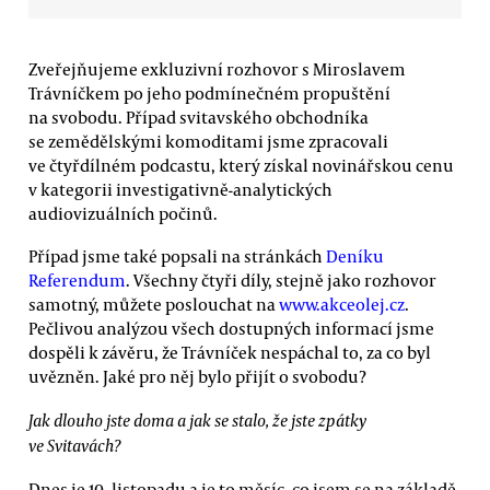
Zveřejňujeme exkluzivní rozhovor s Miroslavem
Trávníčkem po jeho podmínečném propuštění
na svobodu. Případ svitavského obchodníka
se zemědělskými komoditami jsme zpracovali
ve čtyřdílném podcastu, který získal novinářskou cenu
v kategorii investigativně-analytických
audiovizuálních počinů.
Případ jsme také popsali na stránkách
Deníku
Referendum
. Všechny čtyři díly, stejně jako rozhovor
samotný, můžete poslouchat na
www.akceolej.cz
.
Pečlivou analýzou všech dostupných informací jsme
dospěli k závěru, že Trávníček nespáchal to, za co byl
uvězněn. Jaké pro něj bylo přijít o svobodu?
Jak dlouho jste doma a jak se stalo, že jste zpátky
ve Svitavách?
Dnes je 10. listopadu a je to měsíc, co jsem se na základě