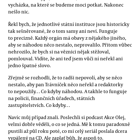
vycházka, na které se budeme moci potkat. Nakonec
nešlo nic.
Řekl bych, že jednotlivé státní instituce jsou historicky
tak sešněrované, že o tom samy ani neví. Funguje
to precizně. Každý orgán má obavy z nějakého jiného,
aby se náhodou něco nestalo, neprovalilo. Přitom vůbec
nehrozilo, že bych si na věznici nějak stěžoval,
pomlouval. Vidíte, že ani teď jsem vůči ní neřekl ani
jedno špatné slovo.
Zřejmě se rozhodli, že to radši nepovolí, aby se něco
nestalo, aby pan Trávníček něco neřekl a redaktorky
to nepoužily… Co kdyby náhodou. A takhle to funguje
na policii, finančních úřadech, státních
zastupitelstvích. Co kdyby…
Navíc můj případ znali. Poslechli si podcast Akce Olej,
velmi dobře věděli, o co se jedná. Mě k tomu paradoxně
pustili až půl roku poté, co mi celý seriál poslala dcera
vypálený na CD. Ale zaplať bůh, že aspoň to.