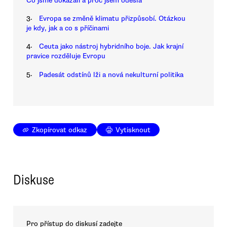
Co jsme dokázali a proč jsem odešla
3.
Evropa se změně klimatu přizpůsobí. Otázkou
je kdy, jak a co s příčinami
4.
Ceuta jako nástroj hybridního boje. Jak krajní
pravice rozděluje Evropu
5.
Padesát odstínů lži a nová nekulturní politika
Zkopírovat odkaz
Vytisknout
Diskuse
Pro přístup do diskusí zadejte