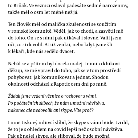
to Brňák. Ve věznici oslavil padesáté sedmé narozeniny,
takže měl o osm let méně než já.
Ten člověk měl od malička zkušenosti se soužitím
v romské komunitě. Věděl, jak to chodí, a zasvětil mě
do toho. On se s nimi pak utkával i slovně. Valil jsem
oči, co si dovolil. Ať už venku, nebo když jsme šli
k lékaři, kde nás sedělo dvacet.
Nebál se a přitom byl docela malej. Tomuto klukovi
děkuji, že mě vpravil do toho, jak se v tom prostředí
pohybovat, jak komunikovat a jednat. Shodou
okolností odcházel z Rapotic osm dní po mně.
Žádali jsme vedení věznice o rozhovor s vámi.
Po počátečních slibech, že nám umožní návštěvu,
nakonec ale nedovolili ani skype. Víte proč?
I mně tiskový mluvčí slíbil, že skype s vámi bude, tvrdil,
že to je s ohledem na covid lepší než osobní návštěva.
Pak už nešel skype, ale sliboval, že bude možná