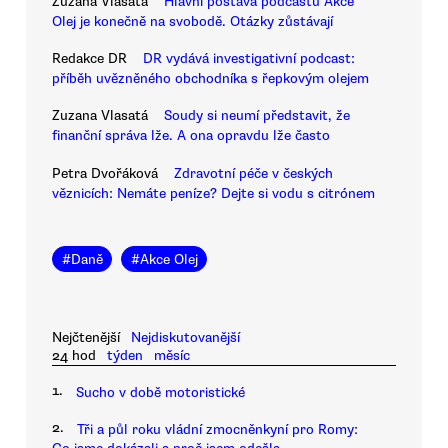
Zuzana Vlasatá
Hlavní postava podcastu Akce
Olej je konečně na svobodě. Otázky zůstávají
Redakce DR
DR vydává investigativní podcast:
příběh uvězněného obchodníka s řepkovým olejem
Zuzana Vlasatá
Soudy si neumí představit, že
finanční správa lže. A ona opravdu lže často
Petra Dvořáková
Zdravotní péče v českých
věznicích: Nemáte peníze? Dejte si vodu s citrónem
#
Daně
#
Akce Olej
Nejčtenější
Nejdiskutovanější
24 hod
týden
měsíc
1.
Sucho v době motoristické
2.
Tři a půl roku vládní zmocněnkyní pro Romy: