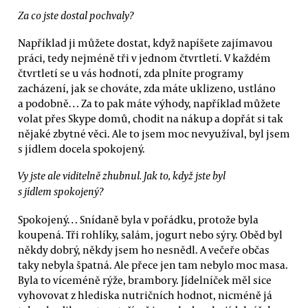
Za co jste dostal pochvaly?
Například ji můžete dostat, když napíšete zajímavou
práci, tedy nejméně tři v jednom čtvrtletí. V každém
čtvrtletí se u vás hodnotí, zda plníte programy
zacházení, jak se chováte, zda máte uklizeno, ustláno
a podobně… Za to pak máte výhody, například můžete
volat přes Skype domů, chodit na nákup a dopřát si tak
nějaké zbytné věci. Ale to jsem moc nevyužíval, byl jsem
s jídlem docela spokojený.
Vy jste ale viditelně zhubnul. Jak to, když jste byl
s jídlem spokojený?
Spokojený… Snídaně byla v pořádku, protože byla
koupená. Tři rohlíky, salám, jogurt nebo sýry. Oběd byl
někdy dobrý, někdy jsem ho nesnědl. A večeře občas
taky nebyla špatná. Ale přece jen tam nebylo moc masa.
Byla to víceméně rýže, brambory. Jídelníček měl sice
vyhovovat z hlediska nutričních hodnot, nicméně já