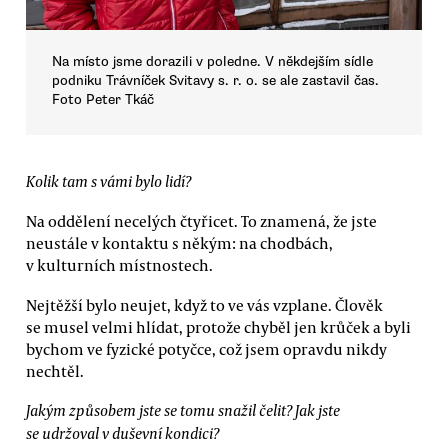
Na místo jsme dorazili v poledne. V někdejším sídle
podniku Trávníček Svitavy s. r. o. se ale zastavil čas.
Foto Peter Tkáč
Kolik tam s vámi bylo lidí?
Na oddělení necelých čtyřicet. To znamená, že jste
neustále v kontaktu s někým: na chodbách,
v kulturních místnostech.
Nejtěžší bylo neujet, když to ve vás vzplane. Člověk
se musel velmi hlídat, protože chyběl jen krůček a byli
bychom ve fyzické potyčce, což jsem opravdu nikdy
nechtěl.
Jakým způsobem jste se tomu snažil čelit? Jak jste
se udržoval v duševní kondici?