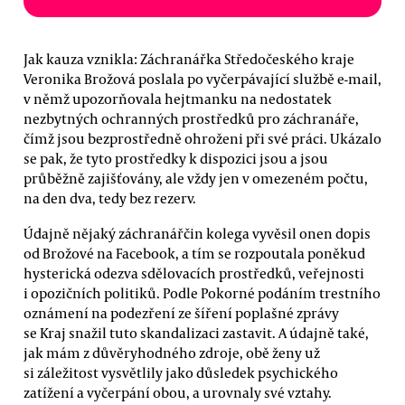
Jak kauza vznikla: Záchranářka Středočeského kraje
Veronika Brožová poslala po vyčerpávající službě e-mail,
v němž upozorňovala hejtmanku na nedostatek
nezbytných ochranných prostředků pro záchranáře,
čímž jsou bezprostředně ohroženi při své práci. Ukázalo
se pak, že tyto prostředky k dispozici jsou a jsou
průběžně zajišťovány, ale vždy jen v omezeném počtu,
na den dva, tedy bez rezerv.
Údajně nějaký záchranářčin kolega vyvěsil onen dopis
od Brožové na Facebook, a tím se rozpoutala poněkud
hysterická odezva sdělovacích prostředků, veřejnosti
i opozičních politiků. Podle Pokorné podáním trestního
oznámení na podezření ze šíření poplašné zprávy
se Kraj snažil tuto skandalizaci zastavit. A údajně také,
jak mám z důvěryhodného zdroje, obě ženy už
si záležitost vysvětlily jako důsledek psychického
zatížení a vyčerpání obou, a urovnaly své vztahy.