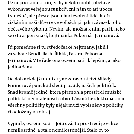
Už nepočítáme s tím, že by někdo mohl „obětavě
vykonávat veřejnou funkci“, zní nám to asi uboze
i směšně, ale přesto jsou námi zvolení lidé, kteří
získáním naší důvěry ve volbách přijali i závazek toho
obětavého výkonu. Nevím, ale možná k nim patří, nebo
se o to aspoň snaží, hejtmanka Pokorná—Jermanová.
Připomeňme si tu středočeské hejtmany, jak šli
za sebou: Bendl, Rath, Řihák, Patera, Pokorná
Jermanová. V té řadě ona ovšem patří k lepším, a jako
jediná žena.
Od dob někdejší ministryně zdravotnictví Milady
Emmerové poněkud sleduji osudy našich političek.
Snad kromě jediné, která přemohla prostředí mužské
politické neomalenosti coby obávaná herdekbaba, snad
všechny političky byly nějak muži vytěsněny z politiky,
či odloženy na okraj.
Výjimky ovšem jsou — Jourová. To prostředí je velice
nemilosrdné, a stále nemilosrdnější. Stálo by to