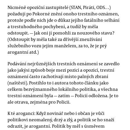
Nicméně opoziční zastupitelé (STAN, Piráti, ODS…)
požadují po Pokorné znění onoho trestního oznámen,
protože podle nich jde o důkaz jejího fatálního selhání
a trestuhodného pochybení, a tudíž by měla
odstoupit. — Jak oni jí pomohli za nouzového stavu?
(Odstoupit by měla také za dřívější zneužívání
služebního vozu jejím manželem, za to, že je prý
arogantní atd.)
Podávání nejrůznějších trestních oznámení se zavedlo
jako jakýsi způsob boje mezi pozicí a opozicí, trestní
oznámení často rachotívají místo palných zbraní
(naštěstí). Postihlo to i autora tohoto článku jako
celkem bezvýznamného lokálního politika, a všechna
trestní oznámení byla — zatím — Policií odložena. Je to
ale otrava, zejména pro Policii.
K té aroganci: Když novinář nebo i občan je vůči
politikovi neomalený, drzý a zlý, a politik se ho snaží
odrazit, je arogantní. Politik by měl s úsměvem