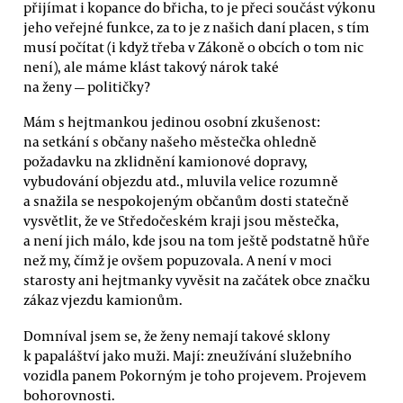
přijímat i kopance do břicha, to je přeci součást výkonu
jeho veřejné funkce, za to je z našich daní placen, s tím
musí počítat (i když třeba v Zákoně o obcích o tom nic
není), ale máme klást takový nárok také
na ženy — političky?
Mám s hejtmankou jedinou osobní zkušenost:
na setkání s občany našeho městečka ohledně
požadavku na zklidnění kamionové dopravy,
vybudování objezdu atd., mluvila velice rozumně
a snažila se nespokojeným občanům dosti statečně
vysvětlit, že ve Středočeském kraji jsou městečka,
a není jich málo, kde jsou na tom ještě podstatně hůře
než my, čímž je ovšem popuzovala. A není v moci
starosty ani hejtmanky vyvěsit na začátek obce značku
zákaz vjezdu kamionům.
Domníval jsem se, že ženy nemají takové sklony
k papaláštví jako muži. Mají: zneužívání služebního
vozidla panem Pokorným je toho projevem. Projevem
bohorovnosti.