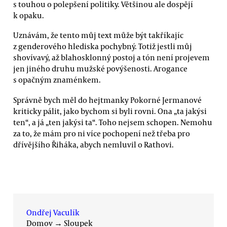
s touhou o polepšení politiky. Většinou ale dospějí
k opaku.
Uznávám, že tento můj text může být takříkajíc
z genderového hlediska pochybný. Totiž jestli můj
shovívavý, až blahosklonný postoj a tón není projevem
jen jiného druhu mužské povýšenosti. Arogance
s opačným znaménkem.
Správně bych měl do hejtmanky Pokorné Jermanové
kriticky pálit, jako bychom si byli rovni. Ona „ta jakýsi
ten“, a já „ten jakýsi ta“. Toho nejsem schopen. Nemohu
za to, že mám pro ni více pochopení než třeba pro
dřívějšího Řiháka, abych nemluvil o Rathovi.
Ondřej Vaculík
Domov
→
Sloupek