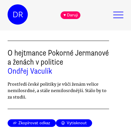
DR
♥ Daruji
O hejtmance Pokorné Jermanové
a ženách v politice
Ondřej Vaculík
Prostředí české politiky je vůči ženám velice
nemilosrdné, a stále nemilosrdnější. Stálo by to
za studii.
Zkopírovat odkaz
Vytisknout