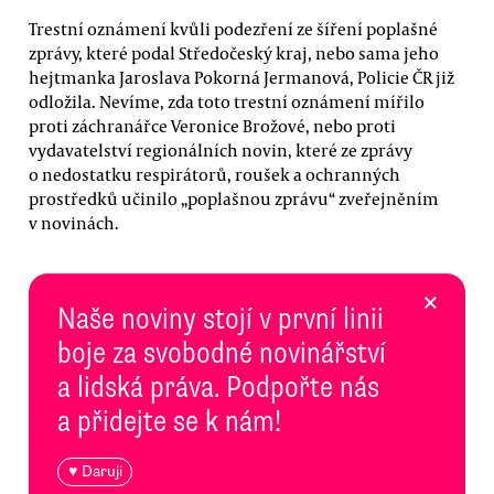
Trestní oznámení kvůli podezření ze šíření poplašné
zprávy, které podal Středočeský kraj, nebo sama jeho
hejtmanka Jaroslava Pokorná Jermanová, Policie ČR již
odložila. Nevíme, zda toto trestní oznámení mířilo
proti záchranářce Veronice Brožové, nebo proti
vydavatelství regionálních novin, které ze zprávy
o nedostatku respirátorů, roušek a ochranných
prostředků učinilo „poplašnou zprávu“ zveřejněním
v novinách.
×
Naše noviny stojí v první linii
boje za svobodné novinářství
a lidská práva. Podpořte nás
a přidejte se k nám!
♥ Daruji