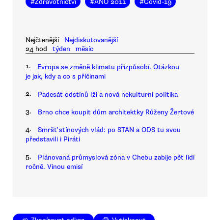
#
Zdravotnictví
#
ANO 2011
#
Covid-19
Nejčtenější
Nejdiskutovanější
24 hod
týden
měsíc
1.
Evropa se změně klimatu přizpůsobí. Otázkou
je jak, kdy a co s příčinami
2.
Padesát odstínů lži a nová nekulturní politika
3.
Brno chce koupit dům architektky Růženy Žertové
4.
Smršť stínových vlád: po STAN a ODS tu svou
představili i Piráti
5.
Plánovaná průmyslová zóna v Chebu zabije pět lidí
ročně. Vinou emisí