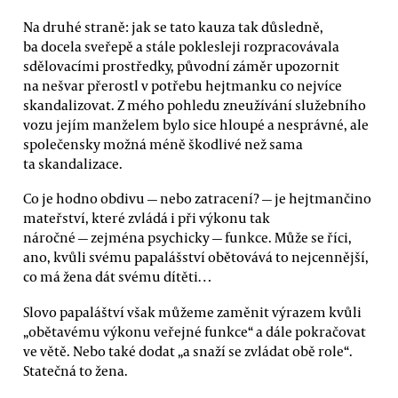
Na druhé straně: jak se tato kauza tak důsledně,
ba docela sveřepě a stále poklesleji rozpracovávala
sdělovacími prostředky, původní záměr upozornit
na nešvar přerostl v potřebu hejtmanku co nejvíce
skandalizovat. Z mého pohledu zneužívání služebního
vozu jejím manželem bylo sice hloupé a nesprávné, ale
společensky možná méně škodlivé než sama
ta skandalizace.
Co je hodno obdivu — nebo zatracení? — je hejtmančino
mateřství, které zvládá i při výkonu tak
náročné — zejména psychicky — funkce. Může se říci,
ano, kvůli svému papalášství obětovává to nejcennější,
co má žena dát svému dítěti…
Slovo papaláštví však můžeme zaměnit výrazem kvůli
„obětavému výkonu veřejné funkce“ a dále pokračovat
ve větě. Nebo také dodat „a snaží se zvládat obě role“.
Statečná to žena.