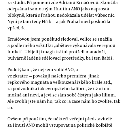
za studii. Připomenu zde Adrianu Krnáčovou. Skončila
odepsána i samotným Hnutím ANO jako naprostá
blbkyně, která s Prahou nedokázala udělat vůbec nic.
Nyní je tam tedy Hřib — a jak Praha hned poskočila
vpřed, že.
Krnáčovou jsem poněkud sledoval, velice se snažila
a podle mého vskutku „obětavě vykonávala veřejnou
funkci“. Ubíjeli ji magistrátní protřelí matadoři,
bulvárně laděné sdělovací prostředky, ba i ten Babiš.
Podotýkám, že nejsem volič ANO, a —
ve zkratce — považuji našeho premiéra, jinak
řepkového magnáta a velkouzenářského krále atd.,
za podvodníka tak evropského kalibru, že už o tom
možná ani neví, a jeví se sám sobě čistým jako lilium.
Ale zvolili jste nám ho, tak co; a zase nám ho zvolíte, tak
co.
Ovšem připouštím, že někteří veřejní představitelé
za Hnutí ANO mohli vstupovat na politické kolbiště