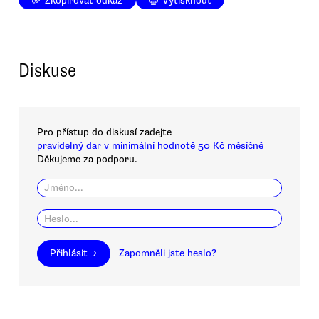
Zkopírovat odkaz
Vytisknout
Diskuse
Pro přístup do diskusí zadejte
pravidelný dar v minimální hodnotě 50 Kč měsíčně
Děkujeme za podporu.
Přihlásit →
Zapomněli jste heslo?