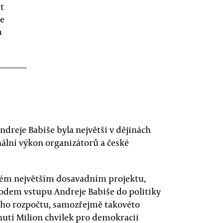
t
že
m
dreje Babiše byla největší v dějinách
ální výkon organizátorů a české
vém největším dosavadním projektu,
vodem vstupu Andreje Babiše do politiky
ního rozpočtu, samozřejmě takovéto
nutí Milion chvilek pro demokracii