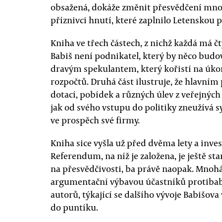
obsažená, dokáže změnit přesvědčení mnoh
příznivci hnutí, které zaplnilo Letenskou p
Kniha ve třech částech, z nichž každá má čt
Babiš není podnikatel, který by něco budova
dravým spekulantem, který kořistí na úko
rozpočtů. Druhá část ilustruje, že hlavní
dotací, pobídek a různých úlev z veřejných 
jak od svého vstupu do politiky zneužívá 
ve prospěch své firmy.
Kniha sice vyšla už před dvěma lety a inve
Referendum, na níž je založena, je ještě star
na přesvědčivosti, ba právě naopak. Mnohá 
argumentační výbavou účastníků protibab
autorů, týkající se dalšího vývoje Babišov
do puntíku.