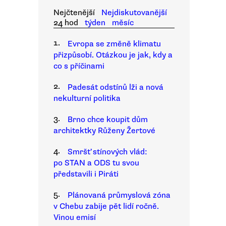
Nejčtenější
Nejdiskutovanější
24 hod
týden
měsíc
1.
Evropa se změně klimatu
přizpůsobí. Otázkou je jak, kdy a
co s příčinami
2.
Padesát odstínů lži a nová
nekulturní politika
3.
Brno chce koupit dům
architektky Růženy Žertové
4.
Smršť stínových vlád:
po STAN a ODS tu svou
představili i Piráti
5.
Plánovaná průmyslová zóna
v Chebu zabije pět lidí ročně.
Vinou emisí