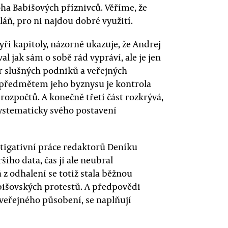
a Babišových příznivců. Věříme, že
láň, pro ni najdou dobré využití.
yři kapitoly, názorně ukazuje, že Andrej
l jak sám o sobě rád vypráví, ale je jen
r slušných podniků a veřejných
m předmětem jeho byznysu je kontrola
rozpočtů. A konečně třetí část rozkrývá,
systematicky svého postavení
stigativní práce redaktorů Deníku
šího data, čas jí ale neubral
z odhalení se totiž stala běžnou
išovských protestů. A předpovědi
a veřejného působení, se naplňují