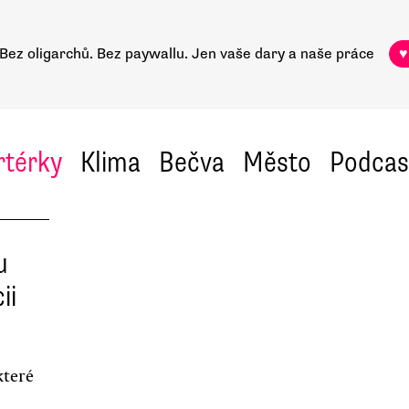
Bez oligarchů. Bez paywallu.
Jen vaše dary a naše práce
♥
rtérky
Klima
Bečva
Město
Podcas
u
ii
které