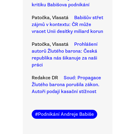
kritiku Babišova podnikání
Patočka, Vlasatá
Babišův střet
zájmů v kontextu: ČR může
vracet Unii desítky miliard korun
Patočka, Vlasatá
Prohlášení
autorů Žlutého barona: Česká
republika nás šikanuje za naši
práci
Redakce DR
Soud: Propagace
Žlutého barona porušila zákon.
Autoři podají kasační stížnost
#
Podnikání Andreje Babiše