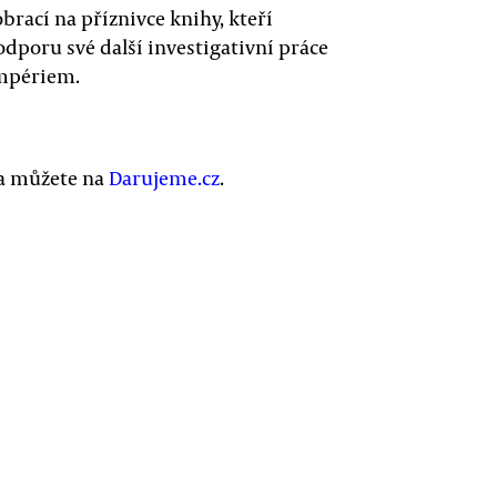
rací na příznivce knihy, kteří
podporu své další investigativní práce
impériem.
na můžete na
Darujeme.cz
.