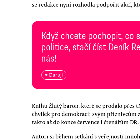
se redakce nyní rozhodla podpořit akcí, kt
Když chcete pochopit, co 
politice, stačí číst Deník
nás!
♥ Daruji
Knihu Žlutý baron, které se prodalo přes tř
chvilek pro demokracii svým příznivcům z
takto až do konce července i čtenářům DR.
Autoři si během setkání s veřejností mnoh