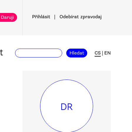
Přihlásit
|
Odebírat
zpravodaj
 Daruji
t
Hledat
CS
|
EN
DR