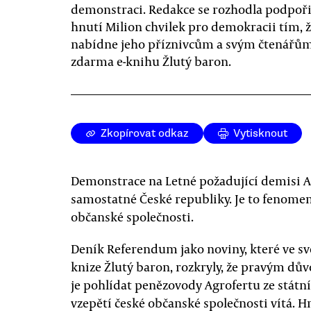
demonstraci. Redakce se rozhodla podpoři
hnutí Milion chvilek pro demokracii tím, 
nabídne jeho příznivcům a svým čtenářů
zdarma e-knihu Žlutý baron.
Zkopírovat odkaz
Vytisknout
Demonstrace na Letné požadující demisi An
samostatné České republiky. Je to fenomen
občanské společnosti.
Deník Referendum jako noviny, které ve s
knize Žlutý baron, rozkryly, že pravým dů
je pohlídat penězovody Agrofertu ze stát
vzepětí české občanské společnosti vítá. H