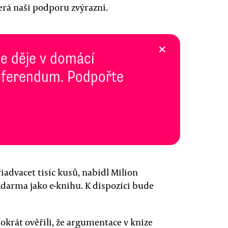
erá naši podporu zvýrazní.
×
se děje v domácí
 Referendum. Podpořte
iadvacet tisíc kusů, nabídl Milion
darma jako e-knihu. K dispozici bude
okrát ověřili, že argumentace v knize