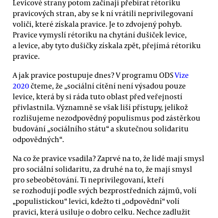
Levicové strany potom začínají přebírat rétoriku
pravicových stran, aby se k ní vrátili neprivilegovaní
voliči, které získala pravice. Je to zdvojený pohyb.
Pravice vymyslí rétoriku na chytání dušiček levice,
a levice, aby tyto dušičky získala zpět, přejímá rétoriku
pravice.
A jak pravice postupuje dnes? V programu ODS
Vize
2020
čteme, že „sociální cítění není výsadou pouze
levice, která by si ráda tuto oblast před veřejností
přivlastnila. Významně se však liší přístupy, jelikož
rozlišujeme nezodpovědný populismus pod zástěrkou
budování „sociálního státu“ a skutečnou solidaritu
odpovědných“.
Na co že pravice vsadila? Zaprvé na to, že lidé mají smysl
pro sociální solidaritu, za druhé na to, že mají smysl
pro sebeobětování. Ti neprivilegovaní, kteří
se rozhodují podle svých bezprostředních zájmů, volí
„populistickou“ levici, kdežto ti „odpovědní“ volí
pravici, která usiluje o dobro celku. Nechce zadlužit