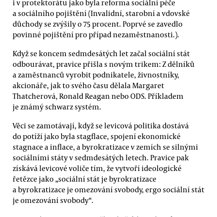
i v protektorátu jako byla reforma sociální péče
a sociálního pojištění (Invalidní, starobní a vdovské
důchody se zvýšily o 75 procent. Poprvé se zavedlo
povinné pojištění pro případ nezaměstnanosti.).
Když se koncem sedmdesátých let začal sociální stát
odbourávat, pravice přišla s novým trikem: Z dělníků
a zaměstnanců vyrobit podnikatele, živnostníky,
akcionáře, jak to svého času dělala Margaret
Thatcherová, Ronald Reagan nebo ODS. Příkladem
je známý schwarz systém.
Věci se zamotávají, když se levicová politika dostává
do potíží jako byla stagflace, spojení ekonomické
stagnace a inflace, a byrokratizace v zemích se silnými
sociálními státy v sedmdesátých letech. Pravice pak
získává levicové voliče tím, že vytvoří ideologické
řetězce jako „sociální stát je byrokratizace
a byrokratizace je omezování svobody, ergo sociální stát
je omezování svobody“.