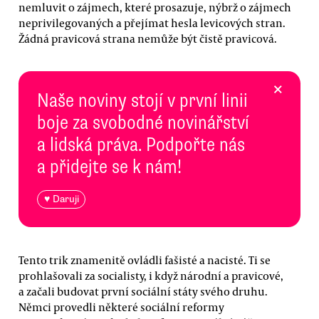
nemluvit o zájmech, které prosazuje, nýbrž o zájmech
neprivilegovaných a přejímat hesla levicových stran.
Žádná pravicová strana nemůže být čistě pravicová.
×
Naše noviny stojí v první linii
boje za svobodné novinářství
a lidská práva. Podpořte nás
a přidejte se k nám!
♥ Daruji
Tento trik znamenitě ovládli fašisté a nacisté. Ti se
prohlašovali za socialisty, i když národní a pravicové,
a začali budovat první sociální státy svého druhu.
Němci provedli některé sociální reformy