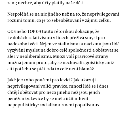
zem; nechce, aby účty platily naše děti…
Nespoléhá se na nic jiného než na to, že neprivilegovaní
rozumí tomu, co je to sebeobětování v zájmu celku.
ODS nebo TOP 09 touto rétorikou dokazuje, že
i v dobách relativismu v lidech přežívá smysl pro
nadosobní věci. Nejen ve stalinismu a nacismu jsou lidé
vyzýváni myslet na dobro celé společnosti a obětovat se,
ale i v neoliberalismu. Mnozí volí pravicové strany
možná jenom proto, aby se nechovali egoisticky, aniž
cítí potřebu se ptát, zda to celé není blamáž.
Jaké je z toho poučení pro levici? Jak ukazují
neprivilegovaní voliči pravice, mnozí lidé se i dnes
chtějí obětovat pro něco jiného než jsou jejich
peněženky. Levice by se měla učit mluvit
nepopulisticky: socialismus není populismus.