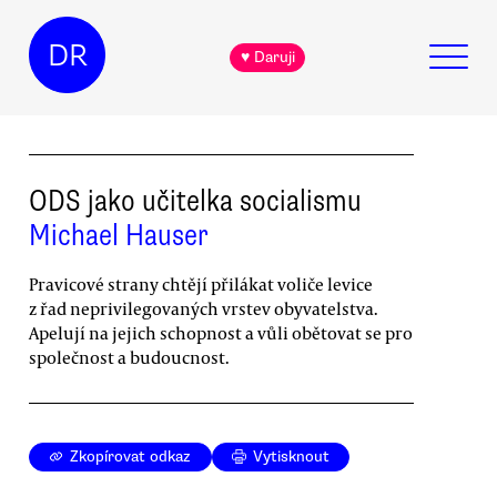
DR
♥ Daruji
ODS jako učitelka socialismu
Michael Hauser
Pravicové strany chtějí přilákat voliče levice
z řad neprivilegovaných vrstev obyvatelstva.
Apelují na jejich schopnost a vůli obětovat se pro
společnost a budoucnost.
Zkopírovat odkaz
Vytisknout