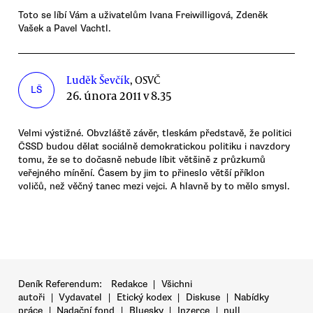
Toto se líbí Vám a uživatelům Ivana Freiwilligová, Zdeněk
Vašek a Pavel Vachtl.
Luděk Ševčík
, OSVČ
LŠ
26. února 2011 v 8.35
Velmi výstižné. Obvzláště závěr, tleskám představě, že politici
ČSSD budou dělat sociálně demokratickou politiku i navzdory
tomu, že se to dočasně nebude líbit většině z průzkumů
veřejného mínění. Časem by jim to přineslo větší příklon
voličů, než věčný tanec mezi vejci. A hlavně by to mělo smysl.
Deník Referendum:
Redakce
|
Všichni
autoři
|
Vydavatel
|
Etický kodex
|
Diskuse
|
Nabídky
práce
|
Nadační fond
|
Bluesky
|
Inzerce
|
null