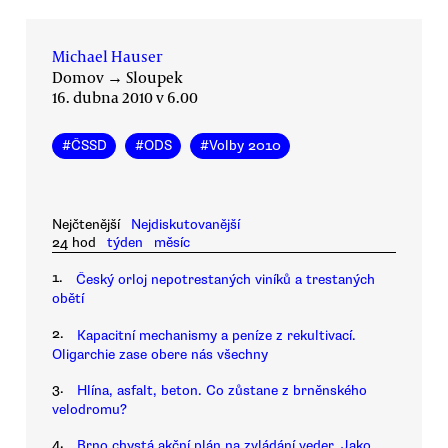
Michael Hauser
Domov
→
Sloupek
16. dubna 2010 v 6.00
#
ČSSD
#
ODS
#
Volby 2010
Nejčtenější
Nejdiskutovanější
24 hod
týden
měsíc
1.
Český orloj nepotrestaných viníků a trestaných
obětí
2.
Kapacitní mechanismy a peníze z rekultivací.
Oligarchie zase obere nás všechny
3.
Hlína, asfalt, beton. Co zůstane z brněnského
velodromu?
4.
Brno chystá akční plán na zvládání veder. Jako