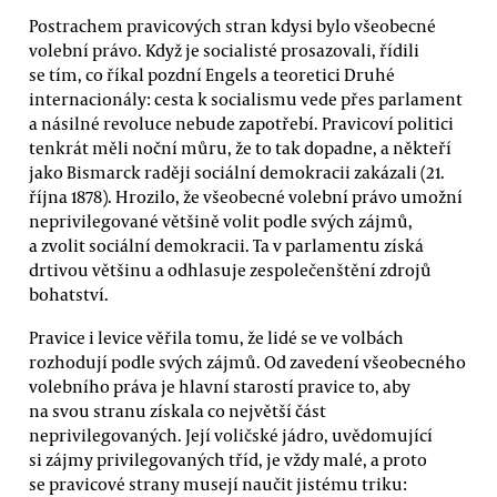
Postrachem pravicových stran kdysi bylo všeobecné
volební právo. Když je socialisté prosazovali, řídili
se tím, co říkal pozdní Engels a teoretici Druhé
internacionály: cesta k socialismu vede přes parlament
a násilné revoluce nebude zapotřebí. Pravicoví politici
tenkrát měli noční můru, že to tak dopadne, a někteří
jako Bismarck raději sociální demokracii zakázali (21.
října 1878). Hrozilo, že všeobecné volební právo umožní
neprivilegované většině volit podle svých zájmů,
a zvolit sociální demokracii. Ta v parlamentu získá
drtivou většinu a odhlasuje zespolečenštění zdrojů
bohatství.
Pravice i levice věřila tomu, že lidé se ve volbách
rozhodují podle svých zájmů. Od zavedení všeobecného
volebního práva je hlavní starostí pravice to, aby
na svou stranu získala co největší část
neprivilegovaných. Její voličské jádro, uvědomující
si zájmy privilegovaných tříd, je vždy malé, a proto
se pravicové strany musejí naučit jistému triku: