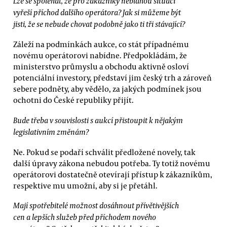
Lze se spoléhat, že pro zákazníky neblahou situaci
vyřeší příchod dalšího operátora? Jak si můžeme být
jisti, že se nebude chovat podobně jako ti tři stávající?
Záleží na podmínkách aukce, co stát případnému
novému operátorovi nabídne. Předpokládám, že
ministerstvo průmyslu a obchodu aktivně osloví
potenciální investory, představí jim český trh a zároveň
sebere podněty, aby vědělo, za jakých podmínek jsou
ochotni do České republiky přijít.
Bude třeba v souvislosti s aukcí přistoupit k nějakým
legislativním změnám?
Ne. Pokud se podaří schválit předložené novely, tak
další úpravy zákona nebudou potřeba. Ty totiž novému
operátorovi dostatečně otevírají přístup k zákazníkům,
respektive mu umožní, aby si je přetáhl.
Mají spotřebitelé možnost dosáhnout přívětivějších
cen a lepších služeb před příchodem nového