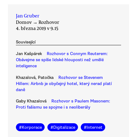
Jan Gruber
Domov
→
Rozhovor
4. března 2019 v 9.15
Související
Jan Kašpárek
Rozhovor s Connym Reuterem:
Obávejme se spíše lidské hlouposti než umělé
inteligence
Khazalová, Patočka
Rozhovor se Stevenem
Hillem: Airbnb je obyčejný hotel, který nerad platí
daně
Gaby Khazalová
Rozhovor s Paulem Masonem:
Proti fašismu se spojme i s neoliberály
#
Korporace
#
Digitalizace
#
Internet