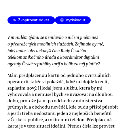
Zkopírovat odkaz
Vytisknout
V minulém týdnu se nemluvilo o ničem jiném než
o předražených mobilních službách. Zajímalo by mě,
jaký máte coby někdejší člen Rady Českého
telekomunikačního úřadu a koordinátor digitální
agendy České republiky tarif a kolik za něj platíte?
Mám předplacenou kartu od jednoho z virtuálních
operátorů, takže si pokaždé, když mi dojde kredit,
zaplatím nový. Hledal jsem službu, která by mi
vyhovovala a nemusel bych se uvazovat na dlouhou
dobu, protože jsem po odchodu z ministerstva
průmyslu a obchodu nevěděl, kde budu příště působit
a jestli třeba nedostanu jeden z nejlepších benefitů
v České republice, a to firemní telefon. Předplacená
karta je v této situaci ideální. Přenos čísla lze provést