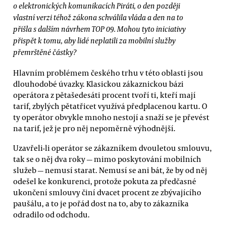
o elektronických komunikacích Piráti, o den později
vlastní verzi téhož zákona schválila vláda a den na to
přišla s dalším návrhem TOP 09. Mohou tyto iniciativy
přispět k tomu, aby lidé neplatili za mobilní služby
přemrštěné částky?
Hlavním problémem českého trhu v této oblasti jsou
dlouhodobé úvazky. Klasickou zákaznickou bázi
operátora z pětašedesáti procent tvoří ti, kteří mají
tarif, zbylých pětatřicet využívá předplacenou kartu. O
ty operátor obvykle mnoho nestojí a snaží se je převést
na tarif, jež je pro něj nepoměrně výhodnější.
Uzavřeli-li operátor se zákazníkem dvouletou smlouvu,
tak se o něj dva roky — mimo poskytování mobilních
služeb — nemusí starat. Nemusí se ani bát, že by od něj
odešel ke konkurenci, protože pokuta za předčasné
ukončení smlouvy činí dvacet procent ze zbývajícího
paušálu, a to je pořád dost na to, aby to zákazníka
odradilo od odchodu.