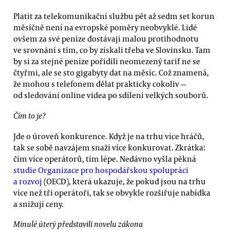
Platit za telekomunikační službu pět až sedm set korun
měsíčně není na evropské poměry neobvyklé. Lidé
ovšem za své peníze dostávají malou protihodnotu
ve srovnání s tím, co by získali třeba ve Slovinsku. Tam
by si za stejné peníze pořídili neomezený tarif ne se
čtyřmi, ale se sto gigabyty dat na měsíc. Což znamená,
že mohou s telefonem dělat prakticky cokoliv —
od sledování online videa po sdílení velkých souborů.
Čím to je?
Jde o úroveň konkurence. Když je na trhu více hráčů,
tak se sobě navzájem snaží více konkurovat. Zkrátka:
čím více operátorů, tím lépe. Nedávno vyšla pěkná
studie Organizace pro hospodářskou spolupráci
a rozvoj
(OECD), která ukazuje, že pokud jsou na trhu
více než tři operátoři, tak se obvykle rozšiřuje nabídka
a snižují ceny.
Minulé úterý představili novelu zákona