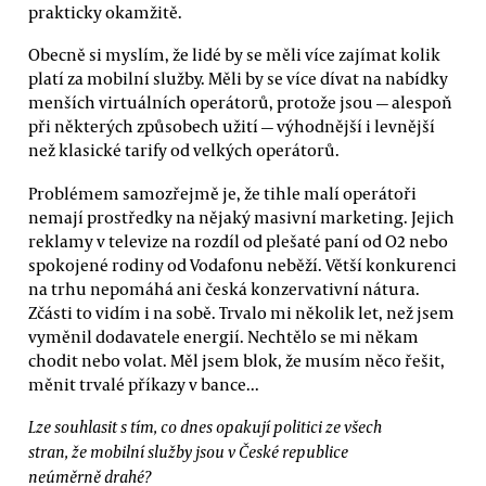
prakticky okamžitě.
Obecně si myslím, že lidé by se měli více zajímat kolik
platí za mobilní služby. Měli by se více dívat na nabídky
menších virtuálních operátorů, protože jsou — alespoň
při některých způsobech užití — výhodnější i levnější
než klasické tarify od velkých operátorů.
Problémem samozřejmě je, že tihle malí operátoři
nemají prostředky na nějaký masivní marketing. Jejich
reklamy v televize na rozdíl od plešaté paní od O2 nebo
spokojené rodiny od Vodafonu neběží. Větší konkurenci
na trhu nepomáhá ani česká konzervativní nátura.
Zčásti to vidím i na sobě. Trvalo mi několik let, než jsem
vyměnil dodavatele energií. Nechtělo se mi někam
chodit nebo volat. Měl jsem blok, že musím něco řešit,
měnit trvalé příkazy v bance...
Lze souhlasit s tím, co dnes opakují politici ze všech
stran, že mobilní služby jsou v České republice
neúměrně drahé?