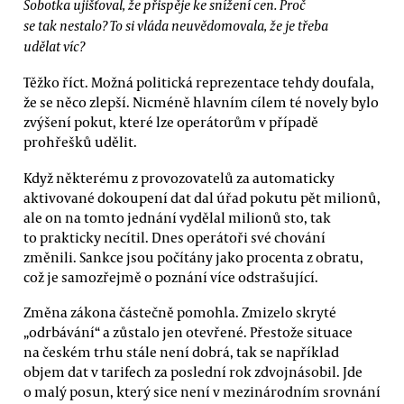
Sobotka ujišťoval, že přispěje ke snížení cen. Proč
se tak nestalo? To si vláda neuvědomovala, že je třeba
udělat víc?
Těžko říct. Možná politická reprezentace tehdy doufala,
že se něco zlepší. Nicméně hlavním cílem té novely bylo
zvýšení pokut, které lze operátorům v případě
prohřešků udělit.
Když některému z provozovatelů za automaticky
aktivované dokoupení dat dal úřad pokutu pět milionů,
ale on na tomto jednání vydělal milionů sto, tak
to prakticky necítil. Dnes operátoři své chování
změnili. Sankce jsou počítány jako procenta z obratu,
což je samozřejmě o poznání více odstrašující.
Změna zákona částečně pomohla. Zmizelo skryté
„odrbávání“ a zůstalo jen otevřené. Přestože situace
na českém trhu stále není dobrá, tak se například
objem dat v tarifech za poslední rok zdvojnásobil. Jde
o malý posun, který sice není v mezinárodním srovnání