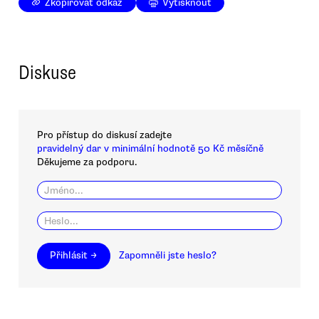
Zkopírovat odkaz
Vytisknout
Diskuse
Pro přístup do diskusí zadejte
pravidelný dar v minimální hodnotě 50 Kč měsíčně
Děkujeme za podporu.
Přihlásit →
Zapomněli jste heslo?