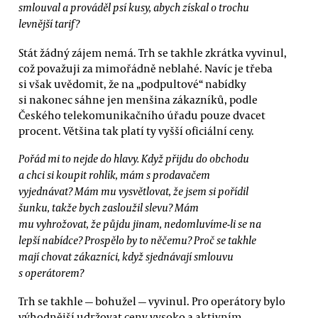
smlouval a prováděl psí kusy, abych získal o trochu
levnější tarif?
Stát žádný zájem nemá. Trh se takhle zkrátka vyvinul,
což považuji za mimořádně neblahé. Navíc je třeba
si však uvědomit, že na „podpultové“ nabídky
si nakonec sáhne jen menšina zákazníků, podle
Českého telekomunikačního úřadu pouze dvacet
procent. Většina tak platí ty vyšší oficiální ceny.
Pořád mi to nejde do hlavy. Když přijdu do obchodu
a chci si koupit rohlík, mám s prodavačem
vyjednávat? Mám mu vysvětlovat, že jsem si pořídil
šunku, takže bych zasloužil slevu? Mám
mu vyhrožovat, že půjdu jinam, nedomluvíme-li se na
lepší nabídce? Prospělo by to něčemu? Proč se takhle
mají chovat zákazníci, když sjednávají smlouvu
s operátorem?
Trh se takhle — bohužel — vyvinul. Pro operátory bylo
výhodnější udržovat ceny vysoko a aktivním