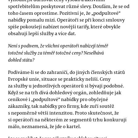
spotřebitelům poskytovat různé slevy. Doufám, že se od
toho časem oprostíme. Pozitivní je, že „podpultové“
nabídky pomalu mizí. Operátoři se při konci smlouvy
spíše pokoušejí nabízet novější tarify, které obvykle
obsahují lepší služby a více dat.
Není s podivem, že všichni operátoři nabízejí téměř
totožné služby za téměř totožné ceny? Neselhává
dohled státu?
Podíváme-li se do zahraničí, do jiných členských států
Evropské unie, situace se prakticky neliší. Ceny
za služby u jednotlivých operátorů si bývají podobné.
Když se na trh dívá dohledový orgán, zohledňuje jak
ceníkové i „podpultové“ nabídky pro obyčejné
zákazníky, tak nabídky pro firmy, kde zuří soutěž
s nepoměrně větší intenzitou. Proto skutečnost, že
si operátoři na některém ze segmentů trhu konkurují
málo, neznamená, že jde o kartel.