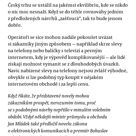
Český trhu se ustálil na jakémsi ekvilibriu, kde se nikdo
o nic moc nesnaží. Když se do téhle rovnováhy jedním
z předložených návrhů „zašťourá“, tak to bude jenom
dobře.
Operátoři se sice mohou nadále pokoušet uvázat
si zákazníky jiným způsobem — například skrze slevy
na telefony nebo balíčky s televizí a pevným
internetem, kdy je výpověď komplikovanější — ale lidé
získají možnost vymanit se z dlouhodobých úvazků.
Navíc nabízené slevy na telefony nejsou zvlášť výhodné,
obvykle si lze podobný typ koupit v nějakém
internetovém obchodě i za lepší cenu.
Když říkáte, že představené novely mohou
zákazníkům prospět, nerozumím tomu, proč
se s podobnými návrhy nepřišlo v minulém volebním
období. Vždyť někdejší ministr průmyslu a obchodu
Jan Mládek také předložil novelu zákona
o elektronických komunikacích a premiér Bohuslav