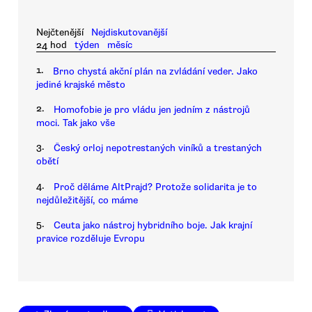
Nejčtenější
Nejdiskutovanější
24 hod
týden
měsíc
1.
Brno chystá akční plán na zvládání veder. Jako
jediné krajské město
2.
Homofobie je pro vládu jen jedním z nástrojů
moci. Tak jako vše
3.
Český orloj nepotrestaných viníků a trestaných
obětí
4.
Proč děláme AltPrajd? Protože solidarita je to
nejdůležitější, co máme
5.
Ceuta jako nástroj hybridního boje. Jak krajní
pravice rozděluje Evropu