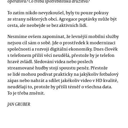
operátora? Co třeba spotřebitelská družstva?
To zatím nikdo nevyzkoušel, byly tu pouze pokusy
ze strany některých obcí. Agregace poptávky může být
cesta, ale neobejde se bez aktivních lidí.
Nesmíme ovšem zapomínat, že levnější mobilní služby
nejsou cíl sám o sobě. Jde o prostředek k modernizaci
společnosti a rozvoji digitální ekonomiky. Dnes člověk
s telefonem příliš věcí neudělá, přestože by je telefon
hravě zvládl. Sledování videa nebo poslech
streamované hudby stojí spoustu peněz. Přestože
se lidé mohou podívat prakticky na jakýkoliv fotbalový
zápas nebo nahrát a sdílet jakékoliv video v HD kvalitě,
neudělají to, protože by přišli téměř o všechna data.
To je třeba změnit.
JAN GRUBER