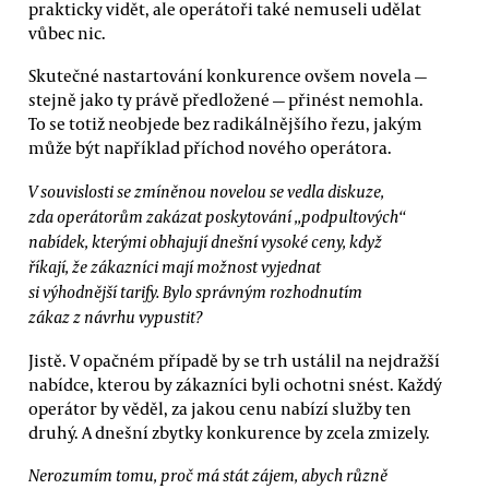
prakticky vidět, ale operátoři také nemuseli udělat
vůbec nic.
Skutečné nastartování konkurence ovšem novela —
stejně jako ty právě předložené — přinést nemohla.
To se totiž neobjede bez radikálnějšího řezu, jakým
může být například příchod nového operátora.
V souvislosti se zmíněnou novelou se vedla diskuze,
zda operátorům zakázat poskytování „podpultových“
nabídek, kterými obhajují dnešní vysoké ceny, když
říkají, že zákazníci mají možnost vyjednat
si výhodnější tarify. Bylo správným rozhodnutím
zákaz z návrhu vypustit?
Jistě. V opačném případě by se trh ustálil na nejdražší
nabídce, kterou by zákazníci byli ochotni snést. Každý
operátor by věděl, za jakou cenu nabízí služby ten
druhý. A dnešní zbytky konkurence by zcela zmizely.
Nerozumím tomu, proč má stát zájem, abych různě