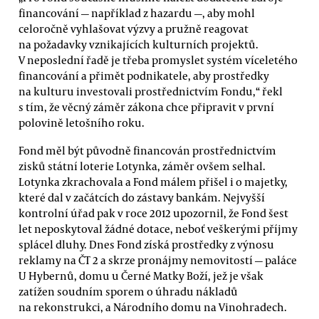
financování — například z hazardu —, aby mohl
celoročně vyhlašovat výzvy a pružně reagovat
na požadavky vznikajících kulturních projektů.
V neposlední řadě je třeba promyslet systém víceletého
financování a přimět podnikatele, aby prostředky
na kulturu investovali prostřednictvím Fondu,“ řekl
s tím, že věcný záměr zákona chce připravit v první
polovině letošního roku.
Fond měl být původně financován prostřednictvím
zisků státní loterie Lotynka, záměr ovšem selhal.
Lotynka zkrachovala a Fond málem přišel i o majetky,
které dal v začátcích do zástavy bankám. Nejvyšší
kontrolní úřad pak v roce 2012 upozornil, že Fond šest
let neposkytoval žádné dotace, neboť veškerými příjmy
splácel dluhy. Dnes Fond získá prostředky z výnosu
reklamy na ČT 2 a skrze pronájmy nemovitostí — paláce
U Hybernů, domu u Černé Matky Boží, jež je však
zatížen soudním sporem o úhradu nákladů
na rekonstrukci, a Národního domu na Vinohradech.