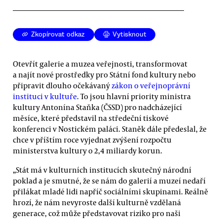
Zkopírovat odkaz
Vytisknout
Otevřít galerie a muzea veřejnosti, transformovat
a najít nové prostředky pro Státní fond kultury nebo
připravit dlouho očekávaný
zákon o veřejnoprávní
instituci v kultuře
. To jsou hlavní priority ministra
kultury Antonína Staňka (ČSSD) pro nadcházející
měsíce, které představil na středeční tiskové
konferenci v Nostickém paláci. Staněk dále předeslal, že
chce v příštím roce vyjednat zvýšení rozpočtu
ministerstva kultury o 2,4 miliardy korun.
„Stát má v kulturních institucích skutečný národní
poklad a je smutné, že se nám do galerií a muzeí nedaří
přilákat mladé lidi napříč sociálními skupinami. Reálně
hrozí, že nám nevyroste další kulturně vzdělaná
generace, což může představovat riziko pro naši