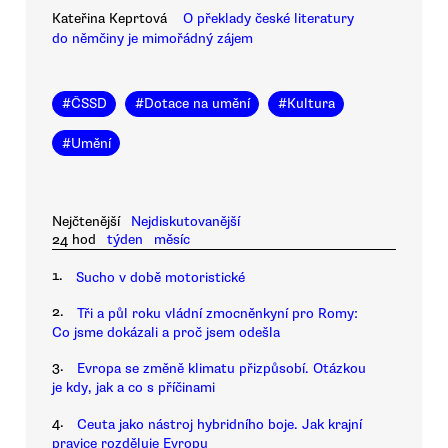
Kateřina Keprtová
O překlady české literatury
do němčiny je mimořádný zájem
#
ČSSD
#
Dotace na umění
#
Kultura
#
Umění
Nejčtenější
Nejdiskutovanější
24 hod
týden
měsíc
1.
Sucho v době motoristické
2.
Tři a půl roku vládní zmocněnkyní pro Romy:
Co jsme dokázali a proč jsem odešla
3.
Evropa se změně klimatu přizpůsobí. Otázkou
je kdy, jak a co s příčinami
4.
Ceuta jako nástroj hybridního boje. Jak krajní
pravice rozděluje Evropu