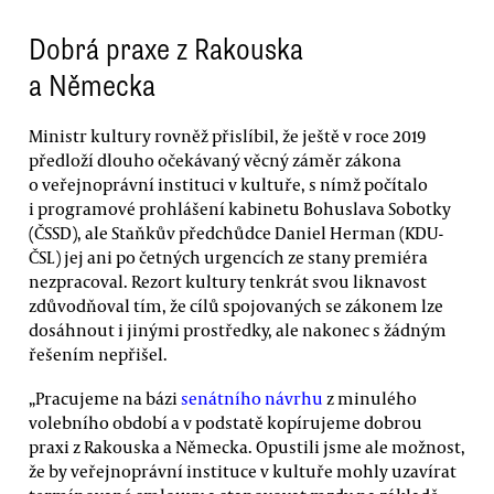
Dobrá praxe z Rakouska
a Německa
Ministr kultury rovněž přislíbil, že ještě v roce 2019
předloží dlouho očekávaný věcný záměr zákona
o veřejnoprávní instituci v kultuře, s nímž počítalo
i programové prohlášení kabinetu Bohuslava Sobotky
(ČSSD), ale Staňkův předchůdce Daniel Herman (KDU-
ČSL) jej ani po četných urgencích ze stany premiéra
nezpracoval. Rezort kultury tenkrát svou liknavost
zdůvodňoval tím, že cílů spojovaných se zákonem lze
dosáhnout i jinými prostředky, ale nakonec s žádným
řešením nepřišel.
„Pracujeme na bázi
senátního návrhu
z minulého
volebního období a v podstatě kopírujeme dobrou
praxi z Rakouska a Německa. Opustili jsme ale možnost,
že by veřejnoprávní instituce v kultuře mohly uzavírat