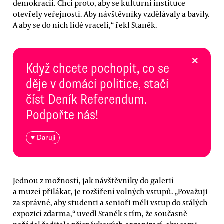
demokracii. Chci proto, aby se kulturní instituce
otevřely veřejnosti. Aby návštěvníky vzdělávaly a bavily.
A aby se do nich lidé vraceli,“ řekl Staněk.
×
Když chcete pochopit, co se
děje v domácí politice, stačí
číst Deník Referendum.
Podpořte nás!
♥ Daruji
Jednou z možností, jak návštěvníky do galerií
a muzeí přilákat, je rozšíření volných vstupů. „Považuji
za správné, aby studenti a senioři měli vstup do stálých
expozicí zdarma,“ uvedl Staněk s tím, že současně