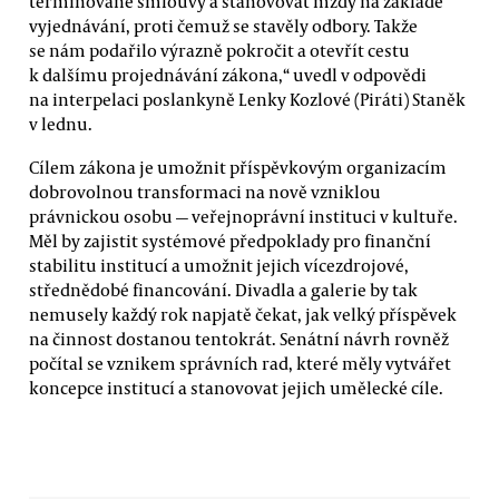
termínované smlouvy a stanovovat mzdy na základě
vyjednávání, proti čemuž se stavěly odbory. Takže
se nám podařilo výrazně pokročit a otevřít cestu
k dalšímu projednávání zákona,“ uvedl v odpovědi
na interpelaci poslankyně Lenky Kozlové (Piráti) Staněk
v lednu.
Cílem zákona je umožnit příspěvkovým organizacím
dobrovolnou transformaci na nově vzniklou
právnickou osobu — veřejnoprávní instituci v kultuře.
Měl by zajistit systémové předpoklady pro finanční
stabilitu institucí a umožnit jejich vícezdrojové,
střednědobé financování. Divadla a galerie by tak
nemusely každý rok napjatě čekat, jak velký příspěvek
na činnost dostanou tentokrát. Senátní návrh rovněž
počítal se vznikem správních rad, které měly vytvářet
koncepce institucí a stanovovat jejich umělecké cíle.