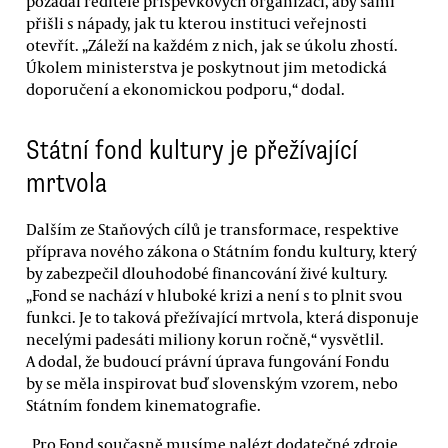
požádal ředitele příspěvkových organizací, aby sami
přišli s nápady, jak tu kterou instituci veřejnosti
otevřít. „Záleží na každém z nich, jak se úkolu zhostí.
Úkolem ministerstva je poskytnout jim metodická
doporučení a ekonomickou podporu,“ dodal.
Státní fond kultury je přežívající
mrtvola
Dalším ze Staňových cílů je transformace, respektive
příprava nového zákona o Státním fondu kultury, který
by zabezpečil dlouhodobé financování živé kultury.
„Fond se nachází v hluboké krizi a není s to plnit svou
funkci. Je to taková přežívající mrtvola, která disponuje
necelými padesáti miliony korun ročně,“ vysvětlil.
A dodal, že budoucí právní úprava fungování Fondu
by se měla inspirovat buď slovenským vzorem, nebo
Státním fondem kinematografie.
„Pro Fond současně musíme nalézt dodatečné zdroje