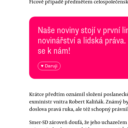
Ficově případě předmětem celospolečensk
Naše noviny stojí v první l
novinářství a lidská práva.
se k nám!
♥ Daruji
Krátce předtím oznámil složení poslaneck
exministr vnitra Robert Kaliňák. Známý byl 
doslova pravá ruka, ale též schopný právní
Smer-SD zároveň doufá, že jeho uchazečem