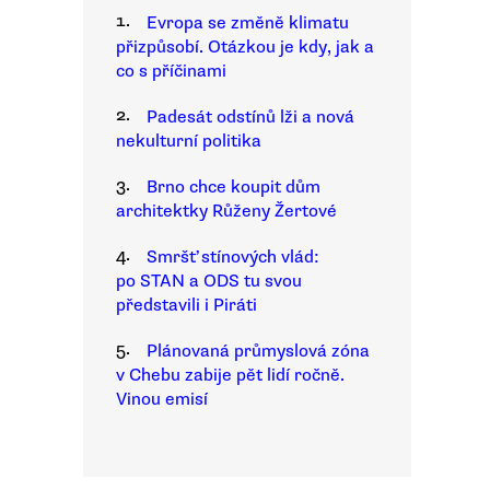
1.
Evropa se změně klimatu
přizpůsobí. Otázkou je kdy, jak a
co s příčinami
2.
Padesát odstínů lži a nová
nekulturní politika
3.
Brno chce koupit dům
architektky Růženy Žertové
4.
Smršť stínových vlád:
po STAN a ODS tu svou
představili i Piráti
5.
Plánovaná průmyslová zóna
v Chebu zabije pět lidí ročně.
Vinou emisí