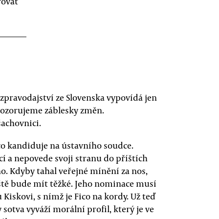
řovat
zpravodajství ze Slovenska vypovídá jen
pozorujeme záblesky změn.
šachovnici.
o kandiduje na ústavního soudce.
í a nepovede svoji stranu do příštích
o. Kdyby tahal veřejné mínění za nos,
eště bude mít těžké. Jeho nominace musí
Kiskovi, s nímž je Fico na kordy. Už teď
sotva vyváží morální profil, který je ve