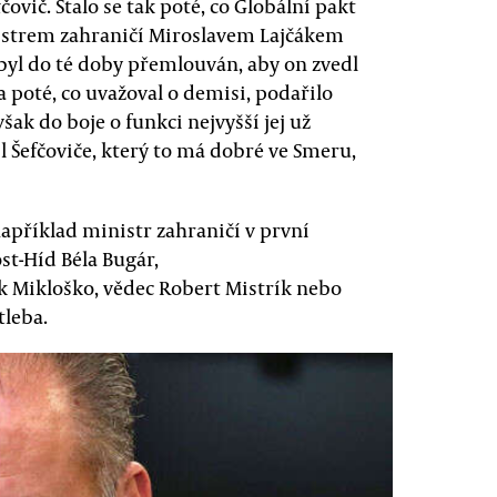
ič. Stalo se tak poté, co Globální pakt
istrem zahraničí Miroslavem Lajčákem
byl do té doby přemlouván, aby on zvedl
 poté, co uvažoval o demisi, podařilo
šak do boje o funkci nejvyšší jej už
 Šefčoviče, který to má dobré ve Smeru,
apříklad ministr zahraničí v první
st-Híd Béla Bugár,
 Mikloško, vědec Robert Mistrík nebo
tleba.