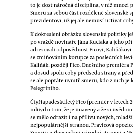
to je dost náročná disciplína, v níž mnozí 
Smeru za sebou část rozdělené slovenské s
prezidentovi, už jej ale nemusí uctívat cob
K dokreslení obrázku slovenské politiky
po vraždě novináře Jána Kuciaka a jeho přít
adresovali odpovědnost Ficovi, Kaliňákovi a
se zmiňováním korupce za posledních levic
Kaliňák, později Fico. Dnešního premiéra P
a dosud spolu coby předseda strany a před
se ale poptáte uvnitř Smeru, kdo z nich je lep
Pelegriniho.
Čtyřiapadesátiletý Fico (premiér v letech 2
mluvil o tom, že je unavený a že si uvědom
se mělo odrazit i na přílivu nových, mladš
nejpopulárnější stranou. Pravicová opozice
Smeru se Slovenskou národní stranou a Mos