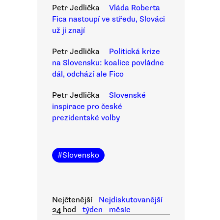
Petr Jedlička
Vláda Roberta
Fica nastoupí ve středu, Slováci
už ji znají
Petr Jedlička
Politická krize
na Slovensku: koalice povládne
dál, odchází ale Fico
Petr Jedlička
Slovenské
inspirace pro české
prezidentské volby
#
Slovensko
Nejčtenější
Nejdiskutovanější
24 hod
týden
měsíc