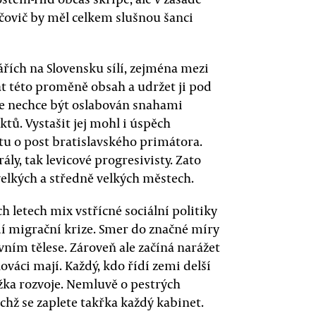
efčovič by měl celkem slušnou šanci
řích na Slovensku sílí, zejména mezi
át této proměně obsah a udržet ji pod
 že nechce být oslabován snahami
ktů. Vystašit jej mohl i úspěch
tu o post bratislavského primátora.
ály, tak levicové progresivisty. Zato
elkých a středně velkých městech.
 letech mix vstřícné sociální politiky
adí migrační krize. Smer do značné míry
ním tělese. Zároveň ale začíná narážet
ováci mají. Každý, kdo řídí zemi delší
ka rozvoje. Nemluvě o pestrých
ichž se zaplete takřka každý kabinet.