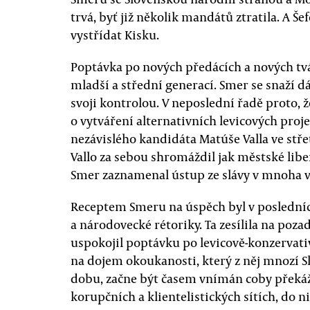
trvá, byť již několik mandátů ztratila. A Š
vystřídat Kisku.
Poptávka po nových předácích a nových tvá
mladší a střední generací. Smer se snaží d
svoji kontrolou. V neposlední řadě proto,
o vytváření alternativních levicových proje
nezávislého kandidáta Matúše Valla ve stře
Vallo za sebou shromáždil jak městské liber
Smer zaznamenal ústup ze slávy v mnoha v
Receptem Smeru na úspěch byl v posledních
a národovecké rétoriky. Ta zesílila na poz
uspokojil poptávku po levicově-konzervativ
na dojem okoukanosti, který z něj mnozí Sl
dobu, začne být časem vnímán coby překáž
korupčních a klientelistických sítích, do n