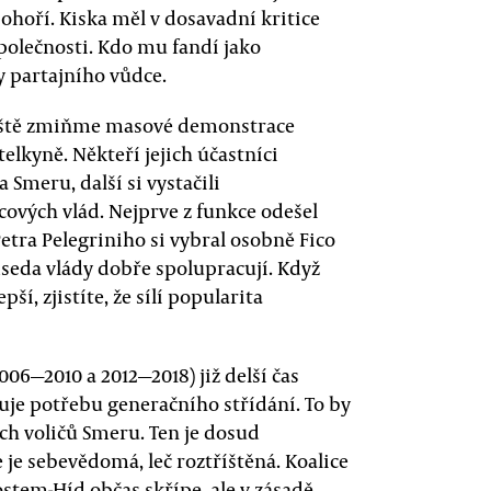
pohoří. Kiska měl v dosavadní kritice
polečnosti. Kdo mu fandí jako
y partajního vůdce.
 ještě zmiňme masové demonstrace
elkyně. Někteří jejich účastníci
 Smeru, další si vystačili
ových vlád. Nejprve z funkce odešel
etra Pelegriniho si vybral osobně Fico
seda vlády dobře spolupracují. Když
ší, zjistíte, že sílí popularita
006—2010 a 2012—2018) již delší čas
uje potřebu generačního střídání. To by
ích voličů Smeru. Ten je dosud
 je sebevědomá, leč roztříštěná. Koalice
tem-Híd občas skřípe, ale v zásadě