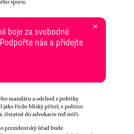
ého sporu.
×
inii boje za svobodné
 Podpořte nás a přidejte
ého mandátu a odchod z politiky
jako Ficův blízký přítel, v politice
k. Ostatně do advokacie teď míří.
 o prezidentský úřad bude