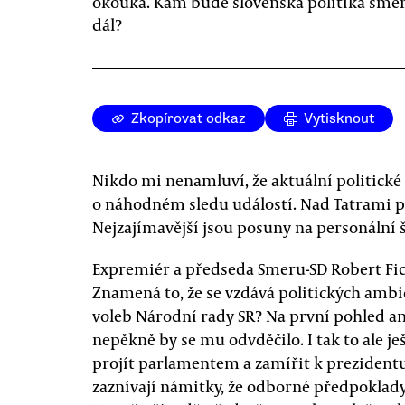
okouká. Kam bude slovenská politika smě
dál?
Zkopírovat odkaz
Vytisknout
Nikdo mi nenamluví, že aktuální politické 
o náhodném sledu událostí. Nad Tatrami 
Nejzajímavější jsou posuny na personální 
Expremiér a předseda Smeru-SD Robert Fic
Znamená to, že se vzdává politických ambic
voleb Národní rady SR? Na první pohled an
nepěkně by se mu odvděčilo. I tak to ale j
projít parlamentem a zamířit k prezidentu 
zaznívají námitky, že odborné předpoklady 