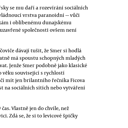
ky se mu daří a rozevírání sociálních
 vládnoucí vrstva paranoidní — vůči
vkám i oblíbenému dunajskému
v uzavřené společnosti ovšem není
čoviče dávají tušit, že Smer si hodlá
statně má spoustu schopných mladých
vat. Jenže Smer podobně jako klasické
věku související s rychlostí
í mít jen brilantního řečníka Ficova
st na sociálních sítích nebo vytváření
as. Vlastně jen do chvíle, než
i. Zdá se, že si to levicové špičky