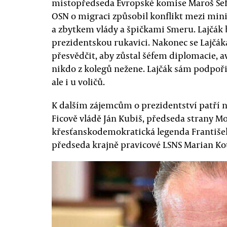
místopředseda Evropské komise Maroš Šefčov
OSN o migraci způsobil konflikt mezi min
a zbytkem vlády a špičkami Smeru. Lajčák 
prezidentskou rukavici. Nakonec se Lajčáka
přesvědčit, aby zůstal šéfem diplomacie, av
nikdo z kolegů nežene. Lajčák sám podpořil
ale i u voličů.
K dalším zájemcům o prezidentství patří n
Ficově vládě Ján Kubiš, předseda strany Mo
křesťanskodemokratická legenda František
předseda krajně pravicové LSNS Marian Ko