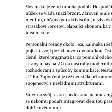
Slovensko je zemí mnoha podob. Hospodářs
nůžek se vláda snaží brzdit. Zároveň je ale
médiím, občanským aktivistům, nezisko
strašákovi Sorosovi. Šlapající ekonomika 
ideální stav.
Personální rošády okolo Fica, Kaliňáka i Šef
pojistit svoji pozici novou dynamikou. O
členů, které pragmatik Fico pomohl odcho
strany u nás naráží na nástrahy moderního 
rozhodování a způsoby komunikace. Nestač
střihu. Zapotřebí je též neustálá přítomno
spojenectví s nevládními strukturami.
Smer na svůj restart nedostane neomezený č
se někomu podaří integrovat členitou pravic
dobře uvědomují.