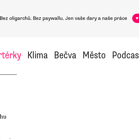
Bez oligarchů. Bez paywallu.
Jen vaše dary a naše práce
♥
rtérky
Klima
Bečva
Město
Podcas
chu