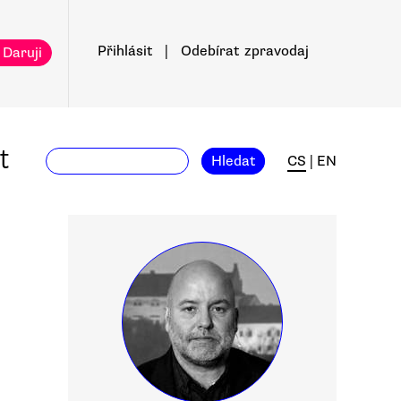
Přihlásit
|
Odebírat
zpravodaj
 Daruji
t
Hledat
CS
|
EN