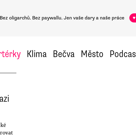
Bez oligarchů. Bez paywallu.
Jen vaše dary a naše práce
♥
rtérky
Klima
Bečva
Město
Podcas
azi
ské
rovat