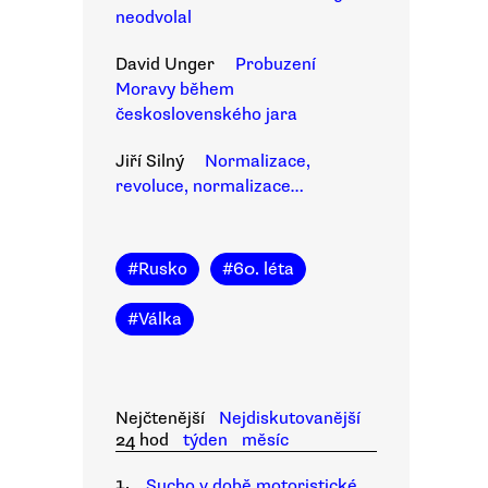
neodvolal
David Unger
Probuzení
Moravy během
československého jara
Jiří Silný
Normalizace,
revoluce, normalizace…
#
Rusko
#
60. léta
#
Válka
Nejčtenější
Nejdiskutovanější
24 hod
týden
měsíc
1.
Sucho v době motoristické