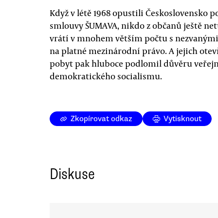
Když v létě 1968 opustili Československo po
smlouvy ŠUMAVA, nikdo z občanů ještě netuši
vrátí v mnohem větším počtu s nezvanými
na platné mezinárodní právo. A jejich ot
pobyt pak hluboce podlomil důvěru veřejn
demokratického socialismu.
Zkopírovat odkaz
Vytisknout
Diskuse