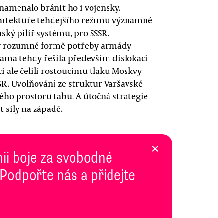
namenalo bránit ho i vojensky.
chitektuře tehdejšího režimu významné
ský pilíř systému, pro SSSR.
t v rozumné formě potřeby armády
ama tehdy řešila především dislokaci
ci ale čelili rostoucímu tlaku Moskvy
SR. Uvolňování ze struktur Varšavské
ého prostoru tabu. A útočná strategie
 síly na západě.
×
inii boje za svobodné
 Podpořte nás a přidejte