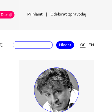
Přihlásit
|
Odebírat
zpravodaj
 Daruji
t
Hledat
CS
|
EN