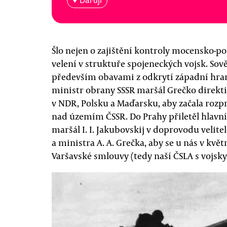
♥ Daruji
Šlo nejen o zajištění kontroly mocensko-po
velení v struktuře spojeneckých vojsk. So
především obavami z odkrytí západní hrani
ministr obrany SSSR maršál Grečko direkti
v NDR, Polsku a Maďarsku, aby začala roz
nad územím ČSSR. Do Prahy přiletěl hlavní 
maršál I. I. Jakubovskij v doprovodu velite
a ministra A. A. Grečka, aby se u nás v kvě
Varšavské smlouvy (tedy naší ČSLA s vojsky