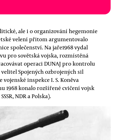
litické, ale i o organizování hegemonie
větské velení přitom argumentovalo
ce společenství. Na jaře1968 vydal
vu pro sovětská vojska, rozmístěná
pracovávat operaci DUNAJ pro kontrolu
velitel Spojených ozbrojených sil
le vojenské inspekce I. S. Koněva
tnu 1968 konalo rozšířené cvičení vojsk
 SSSR, NDR a Polska).