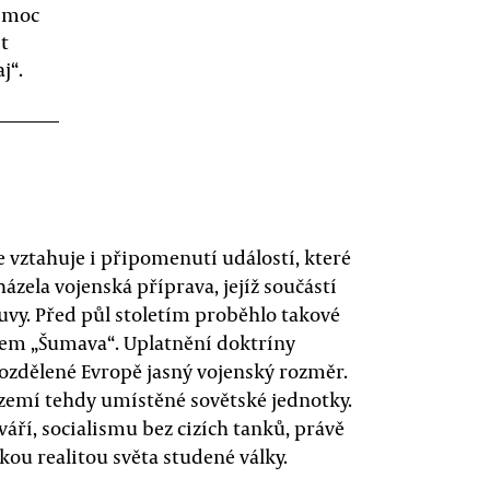
t moc
it
j“.
vztahuje i připomenutí událostí, které
ázela vojenská příprava, jejíž součástí
uvy. Před půl stoletím proběhlo takové
vem „Šumava“. Uplatnění doktríny
ozdělené Evropě jasný vojenský rozměr.
území tehdy umístěné sovětské jednotky.
váří, socialismu bez cizích tanků, právě
ou realitou světa studené války.