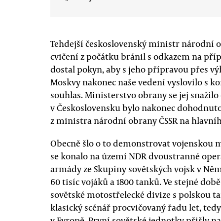
Tehdejší československý ministr národní 
cvičení z počátku bránil s odkazem na pří
dostal pokyn, aby s jeho přípravou přes vý
Moskvy nakonec naše vedení vyslovilo s k
souhlas. Ministerstvo obrany se jej snažilo
v Československu bylo nakonec dohodnuto 
z ministra národní obrany ČSSR na hlavního
Obecně šlo o to demonstrovat vojenskou m
se konalo na území NDR dvoustranné opera
armády ze Skupiny sovětských vojsk v Něm
60 tisíc vojáků a 1800 tanků. Ve stejné dob
sovětské motostřelecké divize s polskou ta
klasický scénář procvičovaný řadu let, ted
v Evropě. První sovětské jednotky přišly n