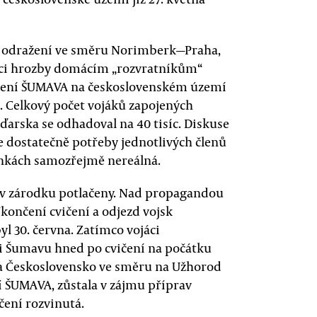
ho odražení ve směru Norimberk—Praha,
aci hrozby domácím „rozvratníkům“
ičení ŠUMAVA na československém území
d. Celkový počet vojáků zapojených
ďarska se odhadoval na 40 tisíc. Diskuse
 dostatečně potřeby jednotlivých členů
ínkách samozřejmě nereálná.
t v zárodku potlačeny. Nad propagandou
Ukončení cvičení a odjezd vojsk
l 30. června. Zatímco vojáci
ili Šumavu hned po cvičení na počátku
ila Československo ve směru na Užhorod
ení ŠUMAVA, zůstala v zájmu příprav
čení rozvinutá.