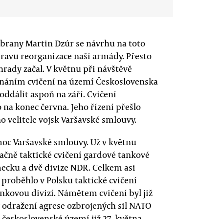
obrany Martin Dzúr se návrhu na toto
pravu reorganizace naší armády. Přesto
hrady začal. V květnu při návštěvě
onáním cvičení na území Československa
 oddálit aspoň na září. Cvičení
na konec června. Jeho řízení přešlo
 velitele vojsk Varšavské smlouvy.
oc Varšavské smlouvy. Už v květnu
čně taktické cvičení gardové tankové
ecku a dvě divize NDR. Celkem asi
ě proběhlo v Polsku taktické cvičení
nkovou divizí. Námětem cvičení byl již
y odražení agrese ozbrojených sil NATO
a československé území již 27. května