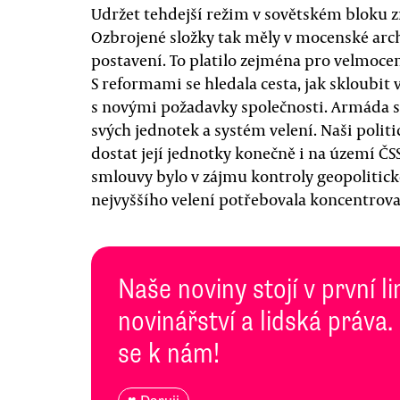
Udržet tehdejší režim v sovětském bloku z
Ozbrojené složky tak měly v mocenské ar
postavení. To platilo zejména pro velmocen
S reformami se hledala cesta, jak skloubi
s novými požadavky společnosti. Armáda s
svých jednotek a systém velení. Naši politi
dostat její jednotky konečně i na území ČS
smlouvy bylo v zájmu kontroly geopolitick
nejvyššího velení potřebovala koncentrovat
Naše noviny stojí v první l
novinářství a lidská práva.
se k nám!