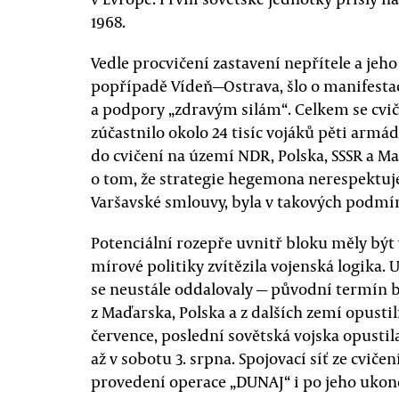
1968.
Vedle procvičení zastavení nepřítele a je
popřípadě Vídeň—Ostrava, šlo o manifest
a podpory „zdravým silám“. Celkem se cv
zúčastnilo okolo 24 tisíc vojáků pěti armá
do cvičení na území NDR, Polska, SSSR a Ma
o tom, že strategie hegemona nerespektuje
Varšavské smlouvy, byla v takových podm
Potenciální rozepře uvnitř bloku měly bý
mírové politiky zvítězila vojenská logika. 
se neustále oddalovaly — původní termín by
z Maďarska, Polska a z dalších zemí opust
července, poslední sovětská vojska opust
až v sobotu 3. srpna. Spojovací síť ze cvič
provedení operace „DUNAJ“ i po jeho ukon