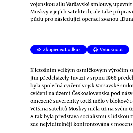
vojenskou sílu Varšavské smlouvy, upevni
Moskvy v jejích satelitech, ale také připrav
půdu pro následující operaci zvanou „Duna
Zkopírovat odkaz
Vytisknout
K letošním velkým osmičkovým výročím se 
jim předcházely. Invazi v srpnu 1968 předch
byla společná cvičení vojsk Varšavské smlo
cvičení na území Československa pod náz
omezené suverenity totiž mělo v blokově r
Většina satelitů Moskvy měla už na svém 
A tak byla představa socialismu s lidskou t
zde nejviditelněji konfrontována s mocensk