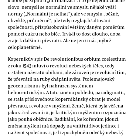
k době po Srpnu o „normalizaci“. I to je nejednoznačné
slovo: nemyslí se normální ve smyslu nějaké vyšší
normy („Normální je nelhat“), ale ve smyslu „běžné,
obvyklé, průměrné“, jde tedy o zglajchšaltování
společnosti, přizpůsobování většiny daným poměrům
pomocí cukru nebo biče. Trvá-li to dost dlouho, doba
zraje k dalšímu převratu. Ale ne jen u nás, nýbrž
celoplanetárně.
Koperníkův spis De revolutionibus orbium coelestium
z roku 1543 mluví o revoluci nebeských těles, tedy
o stálém návratu obíhání, ale zároveň je revoluční tím,
že převrátil na ruby chápání světa. Ptolemajovský
geocentrismus byl nahrazen systémem
heliocentrickým. A tato změna pohledu, paradigmatu,
se stala příslovečnou: kopernikánský obrat je model
převratu, revoluce v myšlení. Země, která byla věřena
jako střed vesmíru, je kritickým myšlením rozpoznána
jako pouhá oběžnice. Radikální, ke kořenům jdoucí,
změna myšlení má dopady na vnitřní život jedince i
na život společnosti, je-li zpochybněn odvěký nebeský