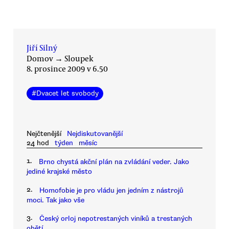
Jiří Silný
Domov
→
Sloupek
8. prosince 2009 v 6.50
#
Dvacet let svobody
Nejčtenější
Nejdiskutovanější
24 hod
týden
měsíc
1.
Brno chystá akční plán na zvládání veder. Jako
jediné krajské město
2.
Homofobie je pro vládu jen jedním z nástrojů
moci. Tak jako vše
3.
Český orloj nepotrestaných viníků a trestaných
obětí