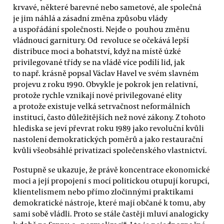
krvavé, některé barevné nebo sametové, ale společná
je jim náhlá a zásadní změna způsobu vlády
a uspořádání společnosti. Nejde o pouhou změnu
vládnoucí garnitury. Od revoluce se očekává lepší
distribuce moci a bohatství, když na místě úzké
privilegované třídy se na vládě více podílí lid, jak
to např. krásně popsal Václav Havel ve svém slavném
projevu z roku 1990. Obvykle je pokrok jen relativní,
protože rychle vznikají nové privilegované elity
a protože existuje velká setrvačnost neformálních
institucí, často důležitějších než nové zákony. Z tohoto
hlediska se jeví převrat roku 1989 jako revoluční kvůli
nastolení demokratických poměrů a jako restaurační
kvůli všeobsáhlé privatizaci společenského vlastnictví.
Postupně se ukazuje, že právě koncentrace ekonomické
moci a její propojení s mocí politickou otupují korupcí,
klientelismem nebo přímo zločinnými praktikami
demokratické nástroje, které mají občané k tomu, aby
sami sobě vládli. Proto se stále častěji mluví analogicky