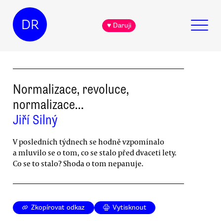
DR
♥ Daruji
Normalizace, revoluce,
normalizace…
Jiří Silný
V posledních týdnech se hodně vzpomínalo
a mluvilo se o tom, co se stalo před dvaceti lety.
Co se to stalo? Shoda o tom nepanuje.
Zkopírovat odkaz
Vytisknout