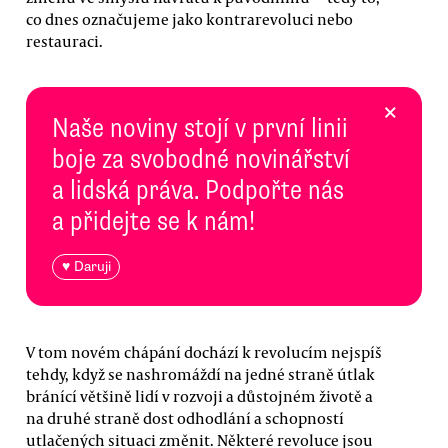
co dnes označujeme jako kontrarevoluci nebo
restauraci.
×
Naše noviny stojí v první linii
boje za svobodné novinářství
a lidská práva. Podpořte nás
a přidejte se k nám!
♥ Daruji
V tom novém chápání dochází k revolucím nejspíš
tehdy, když se nashromáždí na jedné straně útlak
bránící většině lidí v rozvoji a důstojném životě a
na druhé straně dost odhodlání a schopností
utlačených situaci změnit. Některé revoluce jsou