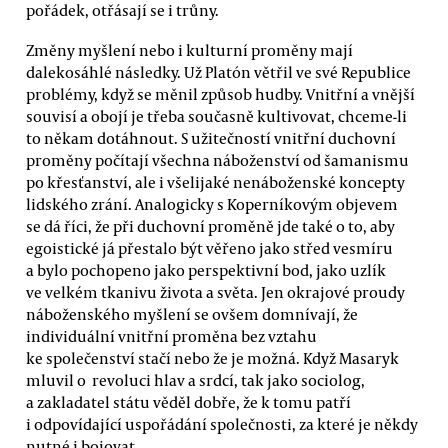
pořádek, otřásají se i trůny.
Změny myšlení nebo i kulturní proměny mají
dalekosáhlé následky. Už Platón větřil ve své Republice
problémy, když se měnil způsob hudby. Vnitřní a vnější
souvisí a obojí je třeba současně kultivovat, chceme-li
to někam dotáhnout. S užitečností vnitřní duchovní
proměny počítají všechna náboženství od šamanismu
po křesťanství, ale i všelijaké nenáboženské koncepty
lidského zrání. Analogicky s Koperníkovým objevem
se dá říci, že při duchovní proměně jde také o to, aby
egoistické já přestalo být věřeno jako střed vesmíru
a bylo pochopeno jako perspektivní bod, jako uzlík
ve velkém tkanivu života a světa. Jen okrajové proudy
náboženského myšlení se ovšem domnívají, že
individuální vnitřní proměna bez vztahu
ke společenství stačí nebo že je možná. Když Masaryk
mluvil o revoluci hlav a srdcí, tak jako sociolog,
a zakladatel státu věděl dobře, že k tomu patří
i odpovídající uspořádání společnosti, za které je někdy
nutné i bojovat.