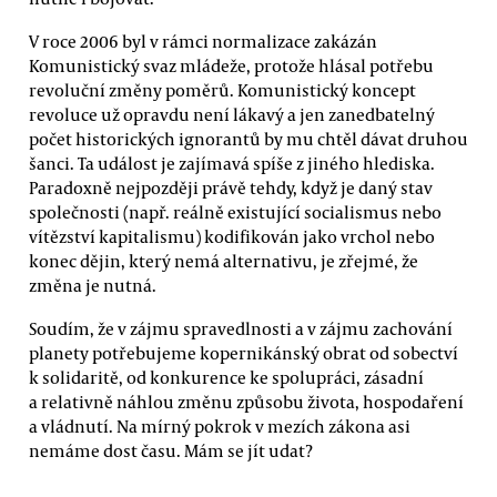
V roce 2006 byl v rámci normalizace zakázán
Komunistický svaz mládeže, protože hlásal potřebu
revoluční změny poměrů. Komunistický koncept
revoluce už opravdu není lákavý a jen zanedbatelný
počet historických ignorantů by mu chtěl dávat druhou
šanci. Ta událost je zajímavá spíše z jiného hlediska.
Paradoxně nejpozději právě tehdy, když je daný stav
společnosti (např. reálně existující socialismus nebo
vítězství kapitalismu) kodifikován jako vrchol nebo
konec dějin, který nemá alternativu, je zřejmé, že
změna je nutná.
Soudím, že v zájmu spravedlnosti a v zájmu zachování
planety potřebujeme kopernikánský obrat od sobectví
k solidaritě, od konkurence ke spolupráci, zásadní
a relativně náhlou změnu způsobu života, hospodaření
a vládnutí. Na mírný pokrok v mezích zákona asi
nemáme dost času. Mám se jít udat?