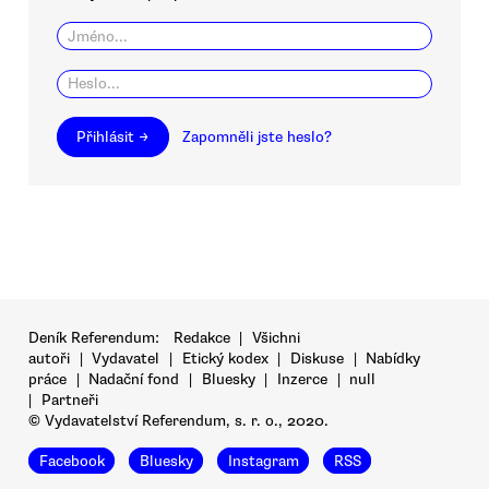
Přihlásit →
Zapomněli jste heslo?
Deník Referendum:
Redakce
|
Všichni
autoři
|
Vydavatel
|
Etický kodex
|
Diskuse
|
Nabídky
práce
|
Nadační fond
|
Bluesky
|
Inzerce
|
null
|
Partneři
© Vydavatelství Referendum, s. r. o., 2020.
Facebook
Bluesky
Instagram
RSS