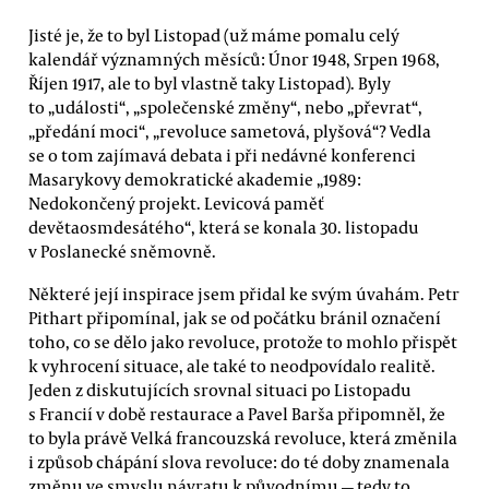
Jisté je, že to byl Listopad (už máme pomalu celý
kalendář významných měsíců: Únor 1948, Srpen 1968,
Říjen 1917, ale to byl vlastně taky Listopad). Byly
to „události“, „společenské změny“, nebo „převrat“,
„předání moci“, „revoluce sametová, plyšová“? Vedla
se o tom zajímavá debata i při nedávné konferenci
Masarykovy demokratické akademie „1989:
Nedokončený projekt. Levicová paměť
devětaosmdesátého“, která se konala 30. listopadu
v Poslanecké sněmovně.
Některé její inspirace jsem přidal ke svým úvahám. Petr
Pithart připomínal, jak se od počátku bránil označení
toho, co se dělo jako revoluce, protože to mohlo přispět
k vyhrocení situace, ale také to neodpovídalo realitě.
Jeden z diskutujících srovnal situaci po Listopadu
s Francií v době restaurace a Pavel Barša připomněl, že
to byla právě Velká francouzská revoluce, která změnila
i způsob chápání slova revoluce: do té doby znamenala
změnu ve smyslu návratu k původnímu — tedy to,