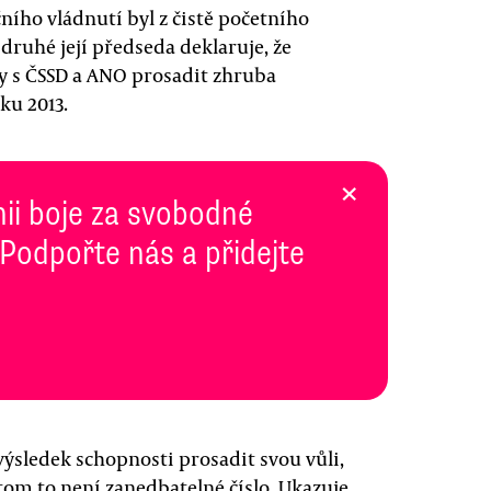
čního vládnutí byl z čistě početního
 druhé její předseda deklaruje, že
dy s ČSSD a ANO prosadit zhruba
ku 2013.
×
inii boje za svobodné
 Podpořte nás a přidejte
výsledek schopnosti prosadit svou vůli,
otom to není zanedbatelné číslo. Ukazuje