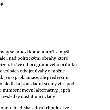
jí
movny se mnozí komentátoři zamýšlí
le i nad politickými obsahy, které
bízejí. Právě od programového průniku
po volbách odvíjet úvahy o možné
ak jen o proklamace, ale především
o hlediska jsou vládní strany více pod
i mimosněmovní alternativy. Jejich
 výsledky dosluhující vlády.
tohoto hlediska v dosti choulostivé