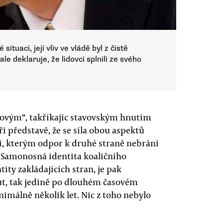
situaci, její vliv ve vládě byl z čistě
le deklaruje, že lidovci splnili ze svého
chovým“, takříkajíc stavovským hnutím
i představě, že se síla obou aspektů
 ti, kterým odpor k druhé straně nebrání
. Samonosná identita koaličního
tity zakládajících stran, je pak
ut, tak jedině po dlouhém časovém
imálně několik let. Nic z toho nebylo