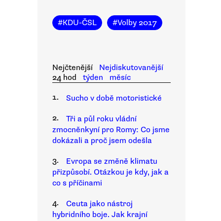
#
KDU-ČSL
#
Volby 2017
Nejčtenější
Nejdiskutovanější
24 hod
týden
měsíc
1.
Sucho v době motoristické
2.
Tři a půl roku vládní
zmocněnkyní pro Romy: Co jsme
dokázali a proč jsem odešla
3.
Evropa se změně klimatu
přizpůsobí. Otázkou je kdy, jak a
co s příčinami
4.
Ceuta jako nástroj
hybridního boje. Jak krajní