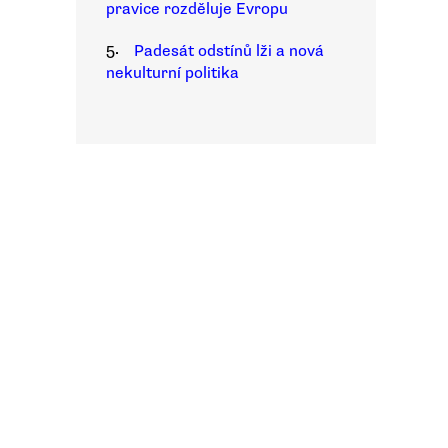
pravice rozděluje Evropu
5.
Padesát odstínů lži a nová
nekulturní politika