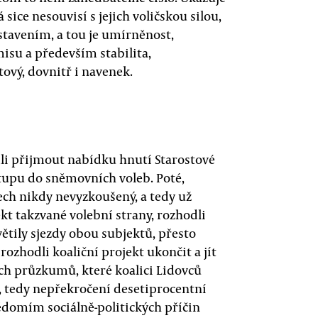
 sice nesouvisí s jejich voličskou silou,
stavením, a tou je umírněnost,
su a především stabilita,
ový, dovnitř i navenek.
li přijmout nabídku hnutí Starostové
stupu do sněmovních voleb. Poté,
ech nikdy nevyzkoušený, a tedy už
kt takzvané volební strany, rozhodli
světily sjezdy obou subjektů, přesto
rozhodli koaliční projekt ukončit a jít
ch průzkumů, které koalici Lidovců
, tedy nepřekročení desetiprocentní
vědomím sociálně-politických příčin