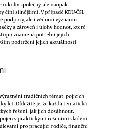
 nikoliv společný, ale naopak
ky činí silnějšími. V případě KDU-ČSL
čské podpory, ale i vědomí významu
značky a zároveň i úlohy hodnot, které
stupu znamená potřebu jejich
vším podtržení jejich aktuálnosti
mi
ýraznění tradičních témat, pojících
tky let. Důležité je, že každá tematická
kých řešení, jak jich dosáhnout.
 spojen s praktickými řešeními sladění
levami pro pracující rodiče, finanční