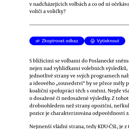
v nadcházejících volbách a co od ní očekáva
voliči a voličky?
Zkopírovat odkaz
Vytisknout
S blížícími se volbami do Poslanecké sně
nejen nad vyhlídkami volebních výsledků, a
jednotlivé strany ve svých programech na
a ideového „sousedství“ by se přece měly 
koaliční spolupráci těch s oněmi. Nejde vš
o dosažené či nedosažené výsledky. Z tohot
drobnohledem než strany opoziční, neřkul
pozice je charakterizována odpovědností za
Nejmenší vládní strana, tedy KDU-ČSL, je z 