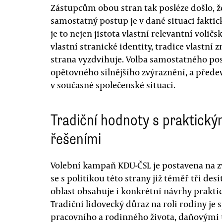
Zástupcům obou stran tak posléze došlo, že
samostatný postup je v dané situaci faktic
je to nejen jistota vlastní relevantní voli
vlastní stranické identity, tradice vlastní 
strana vyzdvihuje. Volba samostatného po
opětovného silnějšího zvýraznění, a přede
v současné společenské situaci.
Tradiční hodnoty s praktický
řešeními
Volební kampaň KDU-ČSL je postavena na zv
se s politikou této strany již téměř tři desí
oblast obsahuje i konkrétní návrhy praktic
Tradiční lidovecký důraz na roli rodiny je
pracovního a rodinného života, daňovými ú