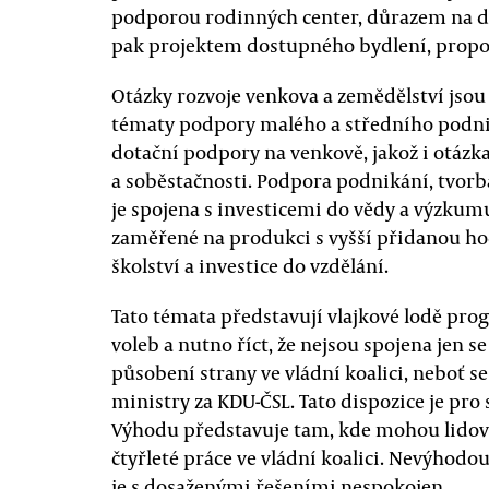
podporou rodinných center, důrazem na d
pak projektem dostupného bydlení, propoj
Otázky rozvoje venkova a zemědělství jso
tématy podpory malého a středního podni
dotační podpory na venkově, jakož i otáz
a soběstačnosti. Podpora podnikání, tvorb
je spojena s investicemi do vědy a výzku
zaměřené na produkci s vyšší přidanou hod
školství a investice do vzdělání.
Tato témata představují vlajkové lodě pr
voleb a nutno říct, že nejsou spojena jen s
působení strany ve vládní koalici, neboť s
ministry za KDU-ČSL. Tato dispozice je pr
Výhodu představuje tam, kde mohou lidovc
čtyřleté práce ve vládní koalici. Nevýhodou 
je s dosaženými řešeními nespokojen.