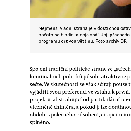
Nejmenší vládní strana je v dosti choulostivé 
početního hlediska nejslabší. Její předseda a
programu drtivou většinu. Foto archiv DR
Spojení tradiční politické strany se „stře
komunálních politiků působí atraktivně př
sečte. Ve skutečnosti se však sčítají pouze
vyjádřit svou preferenci ve vztahu k první
projektu, abstrahující od partikulární iden
víceméně chiméra, a pokud jí lze dosáhno
období společného působení, čítajícím min
splněno.