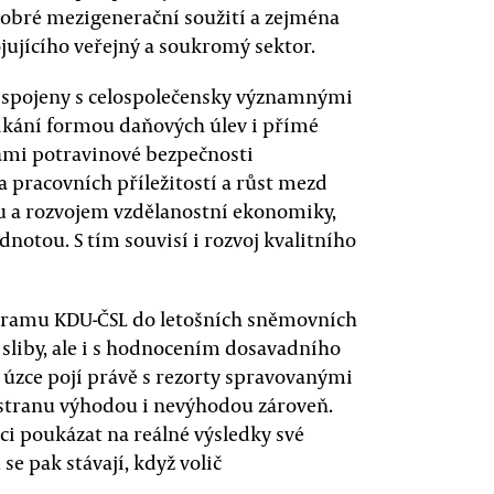
obré mezigenerační soužití a zejména
ujícího veřejný a soukromý sektor.
u spojeny s celospolečensky významnými
kání formou daňových úlev i přímé
kami potravinové bezpečnosti
a pracovních příležitostí a růst mezd
mu a rozvojem vzdělanostní ekonomiky,
notou. S tím souvisí i rozvoj kvalitního
ogramu KDU-ČSL do letošních sněmovních
e sliby, ale i s hodnocením dosavadního
e úzce pojí právě s rezorty spravovanými
o stranu výhodou i nevýhodou zároveň.
i poukázat na reálné výsledky své
se pak stávají, když volič