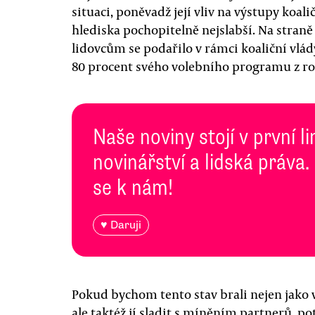
situaci, poněvadž její vliv na výstupy koali
hlediska pochopitelně nejslabší. Na straně
lidovcům se podařilo v rámci koaliční vlá
80 procent svého volebního programu z ro
Naše noviny stojí v první l
novinářství a lidská práva.
se k nám!
♥ Daruji
Pokud bychom tento stav brali nejen jako 
ale taktéž jí sladit s míněním partnerů, p