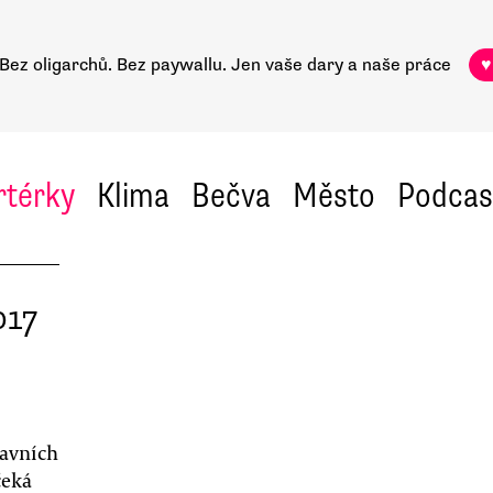
Bez oligarchů. Bez paywallu.
Jen vaše dary a naše práce
♥
rtérky
Klima
Bečva
Město
Podcas
017
lavních
čeká