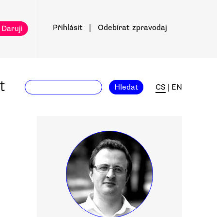
Přihlásit
|
Odebírat
zpravodaj
 Daruji
t
Hledat
CS
|
EN