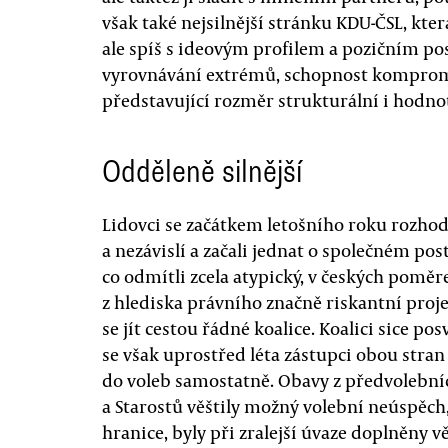
však také nejsilnější stránku KDU-ČSL, která
ale spíš s ideovým profilem a pozičním po
vyrovnávání extrémů, schopnost kompromi
představující rozměr strukturální i hodnot
Odděleně silnější
Lidovci se začátkem letošního roku rozhod
a nezávislí a začali jednat o společném po
co odmítli zcela atypický, v českých poměr
z hlediska právního značně riskantní proje
se jít cestou řádné koalice. Koalici sice po
se však uprostřed léta zástupci obou stran 
do voleb samostatně. Obavy z předvolební
a Starostů věštily možný volební neúspěch
hranice, byly při zralejší úvaze doplněny 