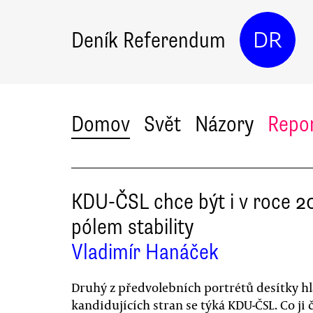
Deník Referendum
DR
Domov
Svět
Názory
Repo
KDU-ČSL chce být i v roce 2
pólem stability
Vladimír Hanáček
Druhý z předvolebních portrétů desítky h
kandidujících stran se týká KDU-ČSL. Co ji 