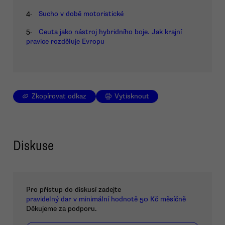
4.
Sucho v době motoristické
5.
Ceuta jako nástroj hybridního boje. Jak krajní
pravice rozděluje Evropu
Zkopírovat odkaz
Vytisknout
Diskuse
Pro přístup do diskusí zadejte
pravidelný dar v minimální hodnotě 50 Kč měsíčně
Děkujeme za podporu.