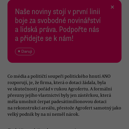
×
Naše noviny stojí v první linii
boje za svobodné novinářství
a lidská práva. Podpořte nás
a přidejte se k nám!
♥ Daruji
Co média a političtí soupeři politického hnutí ANO
rozporují, je, že firma, která o dotaci žádala, byla
ve skutečnosti pořád v rukou Agrofertu. A formální
přesuny jejího vlastnictví byly jen zástěrkou, která
měla umožnit čerpat padesátimilionovou dotaci
na rekonstrukci areálu, přestože Agrofert samotný jako
velký podnik by na ni neměl nárok.