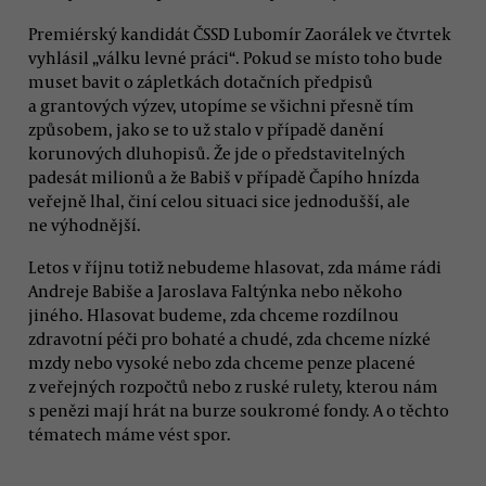
Premiérský kandidát ČSSD Lubomír Zaorálek ve čtvrtek
vyhlásil „válku levné práci“. Pokud se místo toho bude
muset bavit o zápletkách dotačních předpisů
a grantových výzev, utopíme se všichni přesně tím
způsobem, jako se to už stalo v případě danění
korunových dluhopisů. Že jde o představitelných
padesát milionů a že Babiš v případě Čapího hnízda
veřejně lhal, činí celou situaci sice jednodušší, ale
ne výhodnější.
Letos v říjnu totiž nebudeme hlasovat, zda máme rádi
Andreje Babiše a Jaroslava Faltýnka nebo někoho
jiného. Hlasovat budeme, zda chceme rozdílnou
zdravotní péči pro bohaté a chudé, zda chceme nízké
mzdy nebo vysoké nebo zda chceme penze placené
z veřejných rozpočtů nebo z ruské rulety, kterou nám
s penězi mají hrát na burze soukromé fondy. A o těchto
tématech máme vést spor.