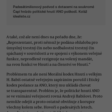
Padesátimilionový podvod s dotacemi na soukromé
Čapí hnízdo politické hnutí ANO poškodí. Koláž
idealiste.cz
A také, což ale není dnes na pořadu dne, že:
„Reprezentant, proti němuž je podána obžaloba pro
úmyslný trestný čin nebo nedbalostní trestný čin
spáchaný v souvislosti a ve spojení s výkonem veřejné
funkce, neprodleně rezignuje na volený mandát,
na svou funkci ve Hnutí a na členství ve Hnutí.“
Problémem tu ale není Morální kodex Hnutí s velkým
H. Babiš ostatně veřejným zapíráním porušil i Etický
kodex poslance za ANO, který mu ukládá chovat
se transparentně. Problém je, že politické hnutí ANO
se ve vnímání veřejnosti rovná Andreji Babišovi. Proto
nemůže odejít a proto ostatně obviňuje z korupce
všechny kolem sebe. Hovoří o padesátých letech.