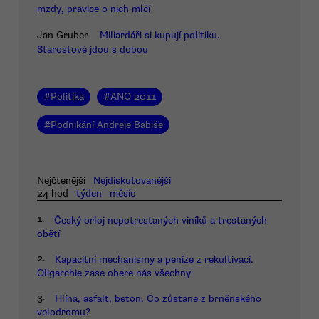
mzdy, pravice o nich mlčí
Jan Gruber
Miliardáři si kupují politiku.
Starostové jdou s dobou
#
Politika
#
ANO 2011
#
Podnikání Andreje Babiše
Nejčtenější
Nejdiskutovanější
24 hod
týden
měsíc
1.
Český orloj nepotrestaných viníků a trestaných
obětí
2.
Kapacitní mechanismy a peníze z rekultivací.
Oligarchie zase obere nás všechny
3.
Hlína, asfalt, beton. Co zůstane z brněnského
velodromu?