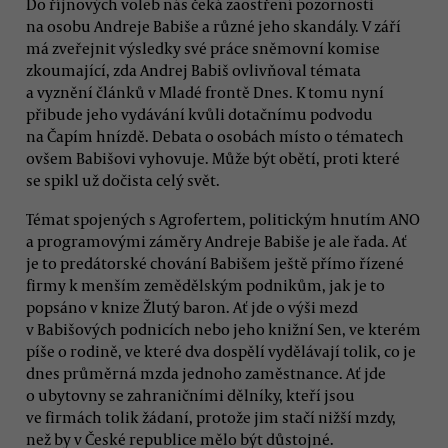
Do říjnových voleb nás čeká zaostření pozornosti
na osobu Andreje Babiše a různé jeho skandály. V září
má zveřejnit výsledky své práce sněmovní komise
zkoumající, zda Andrej Babiš ovlivňoval témata
a vyznění článků v Mladé frontě Dnes. K tomu nyní
přibude jeho vydávání kvůli dotačnímu podvodu
na Čapím hnízdě. Debata o osobách místo o tématech
ovšem Babišovi vyhovuje. Může být obětí, proti které
se spikl už dočista celý svět.
Témat spojených s Agrofertem, politickým hnutím ANO
a programovými záměry Andreje Babiše je ale řada. Ať
je to predátorské chování Babišem ještě přímo řízené
firmy k menším zemědělským podnikům, jak je to
popsáno v knize Žlutý baron. Ať jde o výši mezd
v Babišových podnicích nebo jeho knižní Sen, ve kterém
píše o rodině, ve které dva dospělí vydělávají tolik, co je
dnes průměrná mzda jednoho zaměstnance. Ať jde
o ubytovny se zahraničními dělníky, kteří jsou
ve firmách tolik žádaní, protože jim stačí nižší mzdy,
než by v České republice mělo být důstojné.