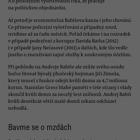
A o policejním vyšetřovateli říká, že pracuje
na politickou objednávku.
Až potud je srozumitelná Babišova kauza i jeho chování.
Co přinese policejní vyšetřování a případný soud,
uvidíme až za řadu měsíců. Pořád čekáme i na rozsudek
v případě podezření z korupce Davida Ratha (2012)
i v případě Jany Nečasové (2013) a dalších, kde šlo vedle
jiného o zneužívání tajné služby k soukromým účelům.
Při pohledu na Andreje Babiše ale může svého osudu
hořce litovat bývalý jihočeský hejtman Jiří Zimola,
který musel z funkce odejít kvůli domu za 4,7 milionu
korun. Stanislav Gross blahé paměti v čele strany i vlády
skončil kvůli domu za necelý šest milionů. Andrej Babiš
kvůli desetkrát větší malé domů nikam odcházet
nehodlá.
Bavme se o mzdách