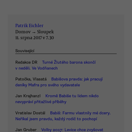
Patrik Eichler
Domov
→
Sloupek
11. srpna 2017 v 7.30
Související
Redakce DR
Turné Žlutého barona skončí
v neděli. Ve Vodňanech
Patočka, Vlasatá
Babišova pravda: jak pracují
deníky Mafra pro svého vydavatele
Jan Krajhanzl
Kromě Babiše tu lidem nikdo
nevypráví přitažlivé příběhy
Vratislav Dostál
Babiš: Farmu vlastnily mé dcery.
Neříkal jsem pravdu, každý rodič to pochopí
Jan Gruber
Volby 2017: Levice chce zvyšovat