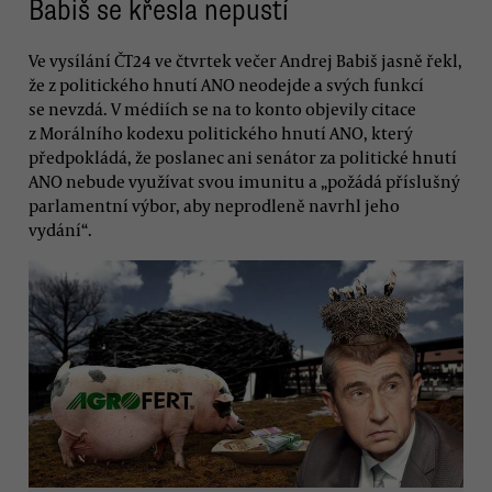
Babiš se křesla nepustí
Ve vysílání ČT24 ve čtvrtek večer Andrej Babiš jasně řekl,
že z politického hnutí ANO neodejde a svých funkcí
se nevzdá. V médiích se na to konto objevily citace
z Morálního kodexu politického hnutí ANO, který
předpokládá, že poslanec ani senátor za politické hnutí
ANO nebude využívat svou imunitu a „požádá příslušný
parlamentní výbor, aby neprodleně navrhl jeho
vydání“.