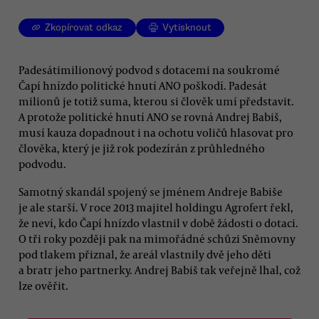
Zkopírovat odkaz
Vytisknout
Padesátimilionový podvod s dotacemi na soukromé
Čapí hnízdo politické hnutí ANO poškodí. Padesát
milionů je totiž suma, kterou si člověk umí představit.
A protože politické hnutí ANO se rovná Andrej Babiš,
musí kauza dopadnout i na ochotu voličů hlasovat pro
člověka, který je již rok podezírán z průhledného
podvodu.
Samotný skandál spojený se jménem Andreje Babiše
je ale starší. V roce 2013 majitel holdingu Agrofert řekl,
že neví, kdo Čapí hnízdo vlastnil v době žádosti o dotaci.
O tři roky později pak na mimořádné schůzi Sněmovny
pod tlakem přiznal, že areál vlastnily dvě jeho děti
a bratr jeho partnerky. Andrej Babiš tak veřejně lhal, což
lze ověřit.