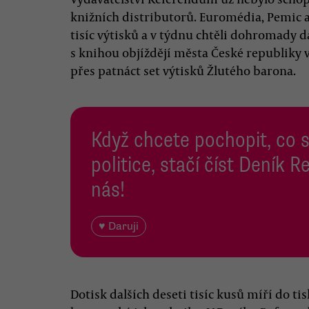
knižních distributorů. Euromédia, Pemic a
tisíc výtisků a v týdnu chtěli dohromady da
s knihou objíždějí města České republiky 
přes patnáct set výtisků Žlutého barona.
Když chcete pochopit, co 
politice, stačí číst Deník
nás!
♥ Daruji
Dotisk dalších deseti tisíc kusů míří do ti