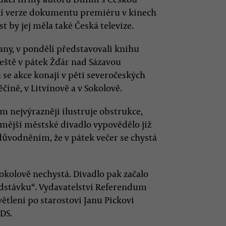
vní verze dokumentu premiéru v kinech
t by jej měla také Česká televize.
any, v pondělí představovali knihu
ještě v pátek Žďár nad Sázavou
 se akce konají v pěti severočeských
číně, v Litvínově a v Sokolově.
ím nejvýrazněji ilustruje obstrukce,
amější městské divadlo vypovědělo již
ůvodněním, že v pátek večer se chystá
Sokolově nechystá. Divadlo pak začalo
odstávku“. Vydavatelství Referendum
tlení po starostovi Janu Pickovi
DS.