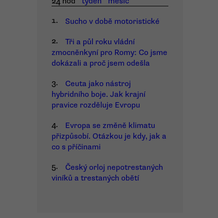
24 hod
týden
měsíc
1.
Sucho v době motoristické
2.
Tři a půl roku vládní
zmocněnkyní pro Romy: Co jsme
dokázali a proč jsem odešla
3.
Ceuta jako nástroj
hybridního boje. Jak krajní
pravice rozděluje Evropu
4.
Evropa se změně klimatu
přizpůsobí. Otázkou je kdy, jak a
co s příčinami
5.
Český orloj nepotrestaných
viníků a trestaných obětí