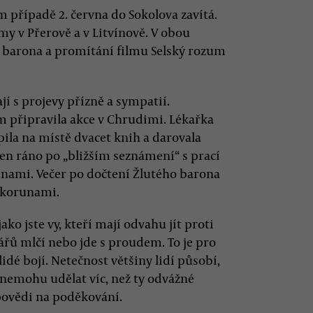
 případě 2. června do Sokolova zavítá.
my v Přerově a v Litvínově. V obou
 barona a promítání filmu Selský rozum
jí s projevy přízně a sympatií.
m připravila akce v Chrudimi. Lékařka
ila na místě dvacet knih a darovala
en ráno po „bližším seznámení“ s prací
runami. Večer po dočtení Žlutého barona
i korunami.
ako jste vy, kteří mají odvahu jít proti
ářů mlčí nebo jde s proudem. To je pro
lidé bojí. Netečnost většiny lidí působí,
 nemohu udělat víc, než ty odvážné
dpovědi na poděkování.