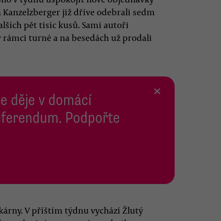
 Kanzelzberger již dříve odebrali sedm
lších pět tisíc kusů. Sami autoři
v rámci turné a na besedách už prodali
×
se děje v domácí
 Referendum. Podpořte
skárny. V příštím týdnu vychází Žlutý