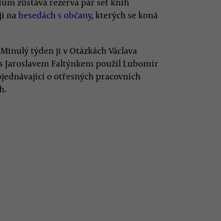
dum zůstává rezerva pár set knih
ji na
besedách s občany
, kterých se koná
Minulý týden ji v Otázkách Václava
 s Jaroslavem Faltýnkem použil Lubomír
pojednávající o otřesných pracovních
h.