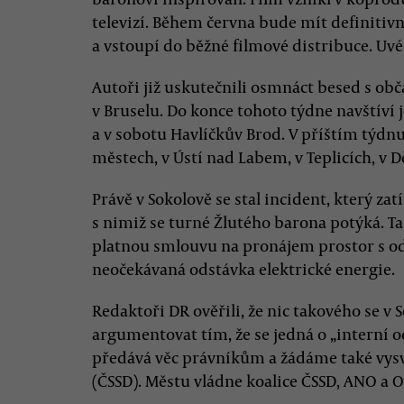
televizí. Během června bude mít definiti
a vstoupí do běžné filmové distribuce. Uvés
Autoři již uskutečnili osmnáct besed s obč
v Bruselu. Do konce tohoto týdne navštíví 
a v sobotu Havlíčkův Brod. V příštím týdnu
městech, v Ústí nad Labem, v Teplicích, v Dě
Právě v Sokolově se stal incident, který zat
s nimiž se turné Žlutého barona potýká. T
platnou smlouvu na pronájem prostor s od
neočekávaná odstávka elektrické energie.
Redaktoři DR ověřili, že nic takového se v 
argumentovat tím, že se jedná o „interní 
předává věc právníkům a žádáme také vysvě
(ČSSD). Městu vládne koalice ČSSD, ANO a O