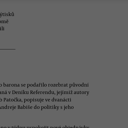
ýtisků
romě
li
o barona se podařilo rozebrat původní
daná v Deníku Referendu, jejímiž autory
b Patočka, popisuje ve dvanácti
Andreje Babiše do politiky s jeho
pno v týdnu uspokojit nové objednávky