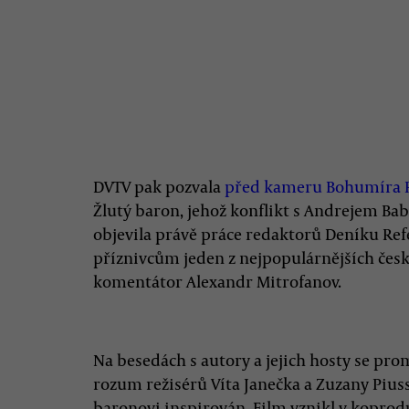
DVTV pak pozvala
před kameru Bohumíra 
Žlutý baron, jehož konflikt s Andrejem Bab
objevila právě práce redaktorů Deníku R
příznivcům jeden z nejpopulárnějších český
komentátor Alexandr Mitrofanov.
Na besedách s autory a jejich hosty se pr
rozum režisérů Víta Janečka a Zuzany Piuss
baronovi inspirován. Film vznikl v koprod