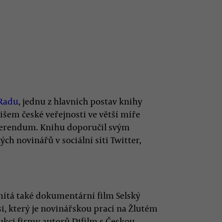
Radu
, jednu z hlavních postav knihy
išem české veřejnosti ve větší míře
eferendum. Knihu doporučil svým
ch novinářů v sociální síti Twitter,
omítá také dokumentární film Selský
i, který je novinářskou prací na Žlutém
ukci firmy autorů D1film s Českou