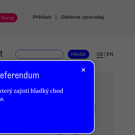
Přihlásit
|
Odebírat
zpravodaj
 Daruji
t
Hledat
CS
|
EN
×
 Referendum
terý zajistí hladký chod
a.
DR