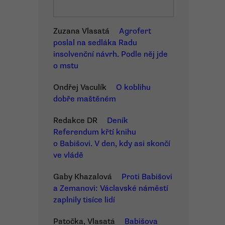
Zuzana Vlasatá
Agrofert
poslal na sedláka Radu
insolvenční návrh. Podle něj jde
o mstu
Ondřej Vaculík
O koblihu
dobře maštěném
Redakce DR
Deník
Referendum křtí knihu
o Babišovi. V den, kdy asi skončí
ve vládě
Gaby Khazalová
Proti Babišovi
a Zemanovi: Václavské náměstí
zaplnily tisíce lidí
Patočka, Vlasatá
Babišova