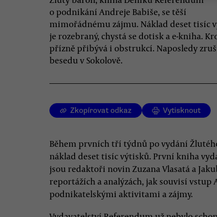
o podnikání Andreje Babiše, se těší
mimořádnému zájmu. Náklad deset tisíc v
je rozebraný, chystá se dotisk a e-kniha. K
přízně přibývá i obstrukcí. Naposledy zruši
besedu v Sokolově.
Zkopírovat odkaz
Vytisknout
Během prvních tří týdnů po vydání Žlutéh
náklad deset tisíc výtisků. První kniha vy
jsou redaktoři novin Zuzana Vlasatá a Jaku
reportážích a analýzách, jak souvisí vstup 
podnikatelskými aktivitami a zájmy.
Vydavatelství Referendum už nebylo scho