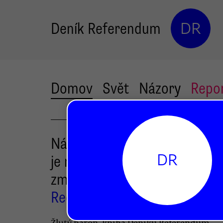
Deník Referendum
DR
Domov
Svět
Názory
Repo
Náklad Žlutého barona
DR
je rozebraný. V Sokolově zko
zmařit besedu
Redakce DR
Žlutý baron, kniha Deníku Referendum