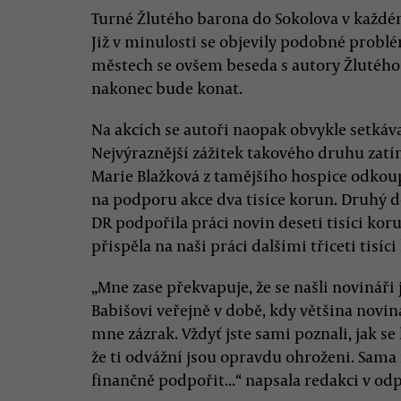
Turné Žlutého barona do Sokolova v každém
Již v minulosti se objevily podobné problé
městech se ovšem beseda s autory Žlutého
nakonec bude konat.
Na akcích se autoři naopak obvykle setkáva
Nejvýraznější zážitek takového druhu zatí
Marie Blažková z tamějšího hospice odkoup
na podporu akce dva tisíce korun. Druhý d
DR podpořila práci novin deseti tisíci ko
přispěla na naši práci dalšími třiceti tisíc
„Mne zase překvapuje, že se našli novináři j
Babišovi veřejně v době, kdy většina novin
mne zázrak. Vždyť jste sami poznali, jak se 
že ti odvážní jsou opravdu ohroženi. Sama
finančně podpořit...“ napsala redakci v o