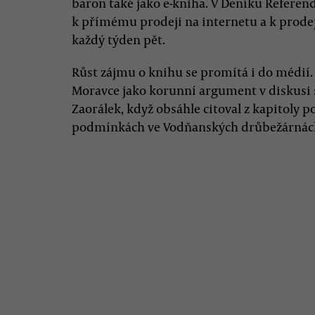
baron také jako e-kniha. V Deníku Referen
k přímému prodeji na internetu a k prode
každý týden pět.
Růst zájmu o knihu se promítá i do médií. 
Moravce jako korunní argument v diskusi
Zaorálek, když obsáhle citoval z kapitoly 
podmínkách ve Vodňanských drůbežárnác