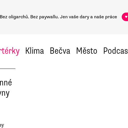
Bez oligarchů. Bez paywallu.
Jen vaše dary a naše práce
♥
rtérky
Klima
Bečva
Město
Podcas
inné
vny
ny