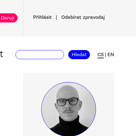
Přihlásit
|
Odebírat
zpravodaj
 Daruji
t
Hledat
CS
|
EN