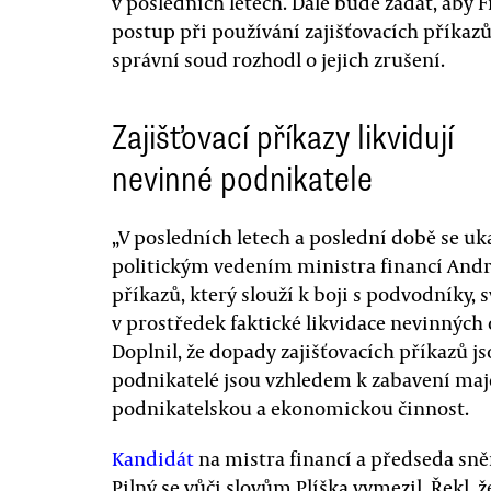
v posledních letech. Dále bude žádat, aby
postup při používání zajišťovacích příkaz
správní soud rozhodl o jejich zrušení.
Zajišťovací příkazy likvidují
nevinné podnikatele
„V posledních letech a poslední době se uk
politickým vedením ministra financí Andre
příkazů, který slouží k boji s podvodník
v prostředek faktické likvidace nevinných 
Doplnil, že dopady zajišťovacích příkazů js
podnikatelé jsou vzhledem k zabavení maj
podnikatelskou a ekonomickou činnost.
Kandidát
na mistra financí a předseda s
Pilný se vůči slovům Plíška vymezil. Řekl, 