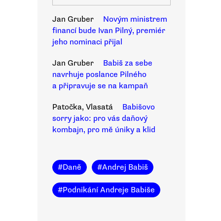
Jan Gruber
Novým ministrem
financí bude Ivan Pilný, premiér
jeho nominaci přijal
Jan Gruber
Babiš za sebe
navrhuje poslance Pilného
a připravuje se na kampaň
Patočka, Vlasatá
Babišovo
sorry jako: pro vás daňový
kombajn, pro mě úniky a klid
#
Daně
#
Andrej Babiš
#
Podnikání Andreje Babiše