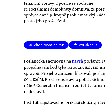
Finanční správy. Opozice se společně
se sociálními demokraty domnívá, že pos
správce daně je krajně problematický. Žáda
proto jeho prošetření.
Zkopírovat odkaz
Vytisknout
Poslanecká sněmovna na
návrh
poslance TO
projednávala bod týkající se zneužívání in
správou. Pro jeho zařazení hlasovali posla
09 a KSČM. Proti se postavilo politické hn
něhož Generální finanční ředitelství orga
nedostavil.
Institut zajišťovacího příkazu slouží správ