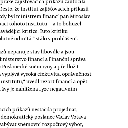
 praxe zajišťovacích příkazů zaútočila
esto, že institut zajišťovacích příkazů
, kdy byl ministrem financí pan Miroslav
kaci tohoto institutu — a to bohužel
vádějící kritice. Tuto kritiku
lutně odmítá,“ stálo v prohlášení.
azů nepanuje stav libovůle a jsou
inisterstvo financí a Finanční správa
a Poslanecké sněmovny a předložit
 vyplývá vysoká efektivita, oprávněnost
institutu,“ uvedl rezort financí a opět
rávy je nahlížena ryze negativním
cích příkazů nestačila projednat,
ě demokratický poslanec Václav Votava
zabývat sněmovní rozpočtový výbor,