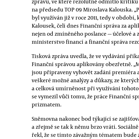
zprávu, ve které rezolutně odmítlo kritiku
na předsedu TOP 09 Miroslava Kalouska. „Př
byl využíván již v roce 2011, tedy v období
Kalousek, čelí dnes Finanční správa za apli
nejen od zmíněného poslance — účelové a za
ministerstvo financí a finanční správa rezo
Tisková zpráva uvedla, že ve vydávání přík
Finanční správou aplikovány obezřetně. „M
jsou připraveny vyhovět zadání premiéra 
veškeré možné analýzy a důkazy, ze kterých
a celková umírněnost při využívání tohoto 
se vymezil vůči tomu, že práce Finanční sp
prizmatem.
Sněmovna nakonec bod týkající se zajišťova
a zřejmě se tak k němu brzo vrátí. Sociáln
řekl, že se tímto závažným tématem bude 