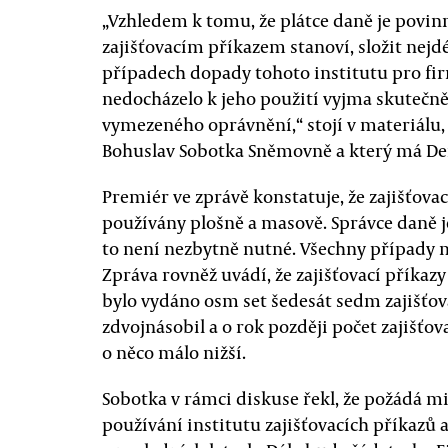
„Vzhledem k tomu, že plátce daně je povin
zajišťovacím příkazem stanoví, složit nejd
případech dopady tohoto institutu pro firm
nedocházelo k jeho použití vyjma skuteč
vymezeného oprávnění,“ stojí v materiálu,
Bohuslav Sobotka Sněmovně a který má De
Premiér ve zprávě konstatuje, že zajišťova
používány plošně a masově. Správce daně j
to není nezbytně nutné. Všechny případy 
Zpráva rovněž uvádí, že zajišťovací příkazy 
bylo vydáno osm set šedesát sedm zajišťovac
zdvojnásobil a o rok později počet zajišťov
o něco málo nižší.
Sobotka v rámci diskuse řekl, že požádá m
používání institutu zajišťovacích příkazů 