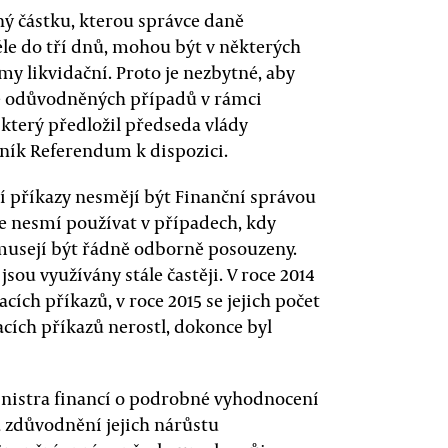
ný částku, kterou správce daně
éle do tří dnů, mohou být v některých
y likvidační. Proto je nezbytné, aby
ně odůvodněných případů v rámci
 který předložil předseda vlády
ník Referendum k dispozici.
cí příkazy nesmějí být Finanční správou
e nesmí používat v případech, kdy
musejí být řádně odborně posouzeny.
jsou využívány stále častěji. V roce 2014
ích příkazů, v roce 2015 se jejich počet
acích příkazů nerostl, dokonce byl
inistra financí o podrobné vyhodnocení
a zdůvodnění jejich nárůstu