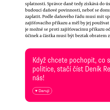
splatností. Správce daně tedy získává do ú
budoucí daňové povinnosti, neboť se domní
zaplatit. Podle daňového řádu musí mít s
zajišťovacího příkazu a měl by jej používa
je možné se proti zajišťovacímu příkazu o
účinek a částka musí být beztak obratem z
Když chcete pochopit, co 
politice, stačí číst Deník
nás!
♥ Daruji