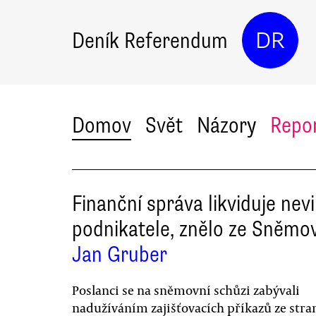
Deník Referendum
DR
Domov
Svět
Názory
Repo
Finanční správa likviduje nev
podnikatele, znělo ze Sněmo
Jan Gruber
Poslanci se na sněmovní schůzi zabývali
nadužíváním zajišťovacích příkazů ze stra