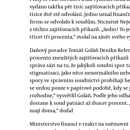
vydáno takřka pět tisíc zajišťovacích přík
tisíce dvě stě odvolání. Jedno uznal finančn
firem se odvolalo k soudům. Nicméně Nejv
z těchto zajišťovacích příkazů. „Sedm! To je
třicet tři procenta,“ zvolal na závěr svého 
Daňový poradce Tomáš Goláň Deníku Ref
procento zneužitých zajišťovacích příkazů
správa sází na to, že jakýkoli soudní spor 
stigmatizaci, jako něco nenormálního neb
spory ve správním soudnictví probíhají bez
se vedou pouze v papírové podobě, kdy se 
rozhodne,“ vysvětlil Goláň. Podle jeho o
dostane k soud patnáct až dvacet procent.
mají doma,“ dodal
Ministerstvo financí v reakci na sněmovní