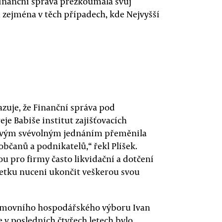
 Finanční správa přezkoumala svůj
ů zejména v těch případech, kde Nejvyšší
azuje, že Finanční správa pod
je Babiše institut zajišťovacích
y, svým svévolným jednáním přeměnila
občanů a podnikatelů,“ řekl Plíšek.
ou pro firmy často likvidační a dotčení
etku nuceni ukončit veškerou svou
němovního hospodářského výboru Ivan
že v posledních čtyřech letech bylo