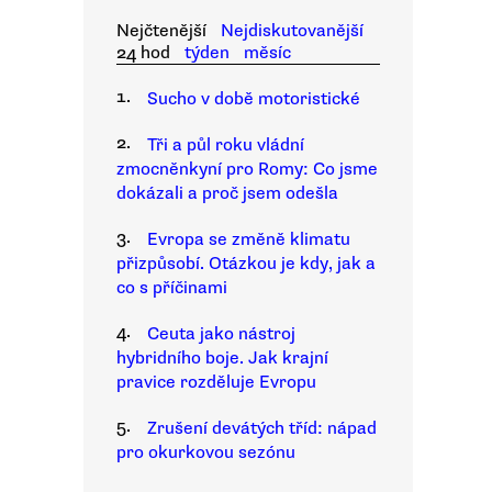
Nejčtenější
Nejdiskutovanější
24 hod
týden
měsíc
1.
Sucho v době motoristické
2.
Tři a půl roku vládní
zmocněnkyní pro Romy: Co jsme
dokázali a proč jsem odešla
3.
Evropa se změně klimatu
přizpůsobí. Otázkou je kdy, jak a
co s příčinami
4.
Ceuta jako nástroj
hybridního boje. Jak krajní
pravice rozděluje Evropu
5.
Zrušení devátých tříd: nápad
pro okurkovou sezónu