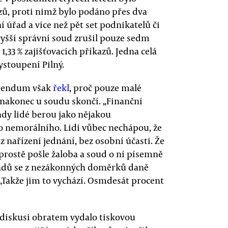
azů, proti nimž bylo podáno přes dva
í úřad a více než pět set podnikatelů či
yšší správní soud zrušil pouze sedm
 1,33 % zajišťovacích příkazů. Jedna celá
vystoupení Pilný.
erendum však
řekl
, proč pouze malé
 nakonec u soudu skončí. „Finanční
tady lidé berou jako nějakou
o nemorálního. Lidi vůbec nechápou, že
 nařízení jednání, bez osobní účasti. Že
prostě pošle žaloba a soud o ní písemně
dhadů se z nezákonných doměrků daně
 „Takže jim to vychází. Osmdesát procent
 diskusi obratem vydalo tiskovou