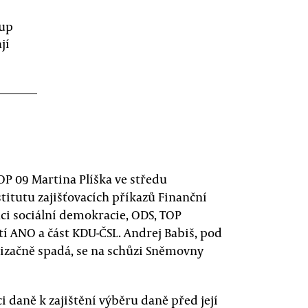
tup
jí
P 09 Martina Plíška ve středu
stitutu zajišťovacích příkazů Finanční
nci sociální demokracie, ODS, TOP
utí ANO a část KDU-ČSL. Andrej Babiš, pod
nizačně spadá, se na schůzi Sněmovny
ci daně k zajištění výběru daně před její