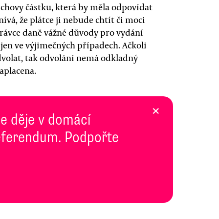
schovy částku, která by měla odpovídat
vá, že plátce ji nebude chtít či moci
právce daně vážné důvody pro vydání
t jen ve výjimečných případech. Ačkoli
dvolat, tak odvolání nemá odkladný
aplacena.
×
se děje v domácí
 Referendum. Podpořte