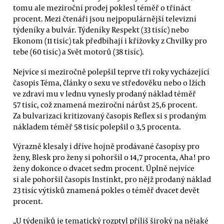
tomu ale meziroční prodej poklesl téměř o třináct
procent. Mezi čtenáři jsou nejpopulárnější televizní
týdeníky a bulvár. Týdeníky Respekt (33 tisíc) nebo
Ekonom (11 tisíc) tak předbíhají i křížovky z Chvilky pro
tebe (60 tisíc) a Svět motorů (38 tisíc).
Nejvíce si meziročně polepšil teprve tři roky vycházející
časopis Téma, články o sexu ve středověku nebo o lžích
ve zdraví mu v lednu vynesly prodaný náklad téměř
57 tisíc, což znamená meziroční nárůst 25,6 procent.
Za bulvarizaci kritizovaný časopis Reflex si s prodaným
nákladem téměř 58 tisíc polepšil o 3,5 procenta.
Výrazně klesaly i dříve hojně prodávané časopisy pro
ženy, Blesk pro ženy si pohoršil o 14,7 procenta, Aha! pro
ženy dokonce o dvacet sedm procent. Úplně nejvíce
si ale pohoršil časopis Instinkt, pro nějž prodaný náklad
23 tisíc výtisků znamená pokles o téměř dvacet devět
procent.
„U týdeníků je tematický rozptyl příliš široký na nějaké