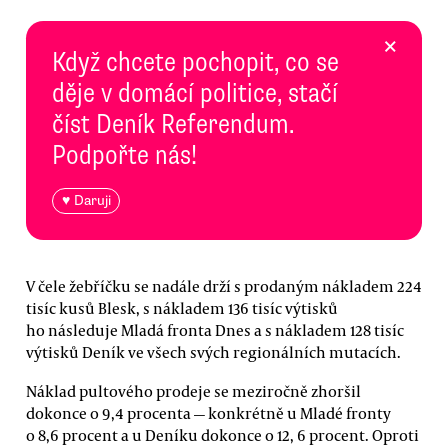
×
Když chcete pochopit, co se
děje v domácí politice, stačí
číst Deník Referendum.
Podpořte nás!
♥ Daruji
V čele žebříčku se nadále drží s prodaným nákladem 224
tisíc kusů Blesk, s nákladem 136 tisíc výtisků
ho následuje Mladá fronta Dnes a s nákladem 128 tisíc
výtisků Deník ve všech svých regionálních mutacích.
Náklad pultového prodeje se meziročně zhoršil
dokonce o 9,4 procenta — konkrétně u Mladé fronty
o 8,6 procent a u Deníku dokonce o 12, 6 procent. Oproti