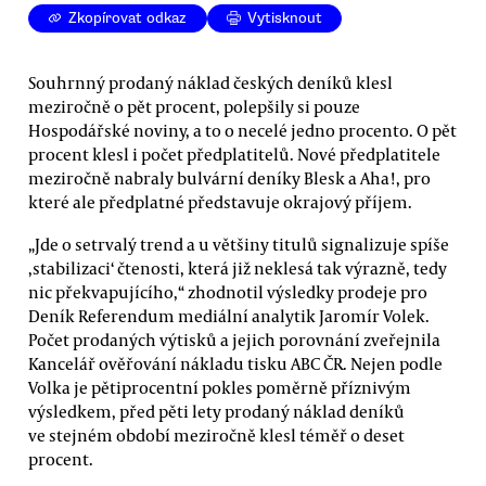
Zkopírovat odkaz
Vytisknout
Souhrnný prodaný náklad českých deníků klesl
meziročně o pět procent, polepšily si pouze
Hospodářské noviny, a to o necelé jedno procento. O pět
procent klesl i počet předplatitelů. Nové předplatitele
meziročně nabraly bulvární deníky Blesk a Aha!, pro
které ale předplatné představuje okrajový příjem.
„Jde o setrvalý trend a u většiny titulů signalizuje spíše
‚stabilizaci‘ čtenosti, která již neklesá tak výrazně, tedy
nic překvapujícího,“ zhodnotil výsledky prodeje pro
Deník Referendum mediální analytik Jaromír Volek.
Počet prodaných výtisků a jejich porovnání zveřejnila
Kancelář ověřování nákladu tisku ABC ČR. Nejen podle
Volka je pětiprocentní pokles poměrně příznivým
výsledkem, před pěti lety prodaný náklad deníků
ve stejném období meziročně klesl téměř o deset
procent.