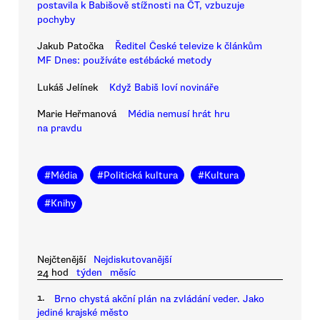
postavila k Babišově stížnosti na ČT, vzbuzuje
pochyby
Jakub Patočka
Ředitel České televize k článkům
MF Dnes: používáte estébácké metody
Lukáš Jelínek
Když Babiš loví novináře
Marie Heřmanová
Média nemusí hrát hru
na pravdu
#
Média
#
Politická kultura
#
Kultura
#
Knihy
Nejčtenější
Nejdiskutovanější
24 hod
týden
měsíc
1.
Brno chystá akční plán na zvládání veder. Jako
jediné krajské město