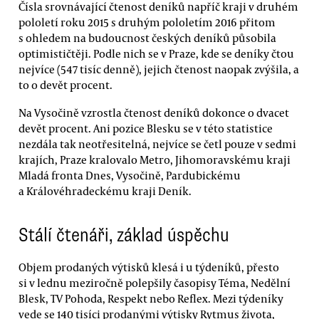
Čísla srovnávající čtenost deníků napříč kraji v druhém
pololetí roku 2015 s druhým pololetím 2016 přitom
s ohledem na budoucnost českých deníků působila
optimističtěji. Podle nich se v Praze, kde se deníky čtou
nejvíce (547 tisíc denně), jejich čtenost naopak zvýšila, a
to o devět procent.
Na Vysočině vzrostla čtenost deníků dokonce o dvacet
devět procent. Ani pozice Blesku se v této statistice
nezdála tak neotřesitelná, nejvíce se četl pouze v sedmi
krajích, Praze kralovalo Metro, Jihomoravskému kraji
Mladá fronta Dnes, Vysočině, Pardubickému
a Královéhradeckému kraji Deník.
Stálí čtenáři, základ úspěchu
Objem prodaných výtisků klesá i u týdeníků, přesto
si v lednu meziročně polepšily časopisy Téma, Nedělní
Blesk, TV Pohoda, Respekt nebo Reflex. Mezi týdeníky
vede se 140 tisíci prodanými výtisky Rytmus života,