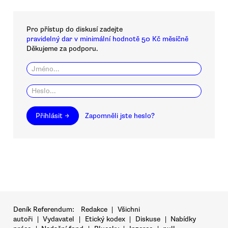
Pro přístup do diskusí zadejte
pravidelný dar v minimální hodnotě 50 Kč měsíčně
Děkujeme za podporu.
Přihlásit →
Zapomněli jste heslo?
Deník Referendum:
Redakce
|
Všichni
autoři
|
Vydavatel
|
Etický kodex
|
Diskuse
|
Nabídky