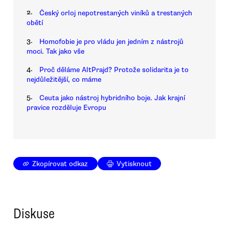
2.
Český orloj nepotrestaných viníků a trestaných
obětí
3.
Homofobie je pro vládu jen jedním z nástrojů
moci. Tak jako vše
4.
Proč děláme AltPrajd? Protože solidarita je to
nejdůležitější, co máme
5.
Ceuta jako nástroj hybridního boje. Jak krajní
pravice rozděluje Evropu
Zkopírovat odkaz
Vytisknout
Diskuse