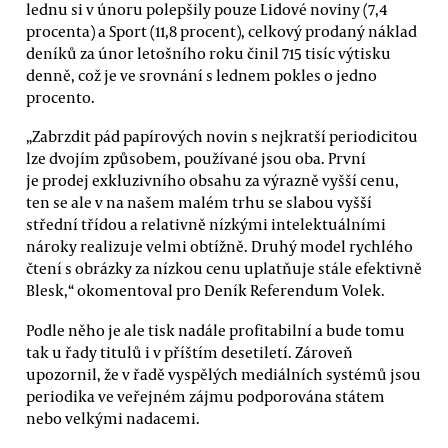
lednu si v únoru polepšily pouze Lidové noviny (7,4
procenta) a Sport (11,8 procent), celkový prodaný náklad
deníků za únor letošního roku činil 715 tisíc výtisku
denně, což je ve srovnání s lednem pokles o jedno
procento.
„Zabrzdit pád papírových novin s nejkratší periodicitou
lze dvojím způsobem, používané jsou oba. První
je prodej exkluzivního obsahu za výrazně vyšší cenu,
ten se ale v na našem malém trhu se slabou vyšší
střední třídou a relativně nízkými intelektuálními
nároky realizuje velmi obtížně. Druhý model rychlého
čtení s obrázky za nízkou cenu uplatňuje stále efektivně
Blesk,“ okomentoval pro Deník Referendum Volek.
Podle něho je ale tisk nadále profitabilní a bude tomu
tak u řady titulů i v příštím desetiletí. Zároveň
upozornil, že v řadě vyspělých mediálních systémů jsou
periodika ve veřejném zájmu podporována státem
nebo velkými nadacemi.