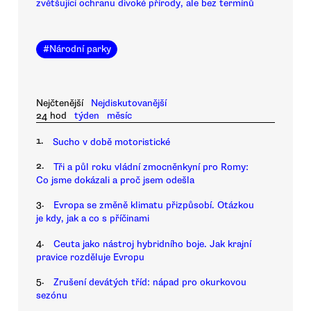
zvětšující ochranu divoké přírody, ale bez termínů
#
Národní parky
Nejčtenější
Nejdiskutovanější
24 hod
týden
měsíc
1.
Sucho v době motoristické
2.
Tři a půl roku vládní zmocněnkyní pro Romy:
Co jsme dokázali a proč jsem odešla
3.
Evropa se změně klimatu přizpůsobí. Otázkou
je kdy, jak a co s příčinami
4.
Ceuta jako nástroj hybridního boje. Jak krajní
pravice rozděluje Evropu
5.
Zrušení devátých tříd: nápad pro okurkovou
sezónu