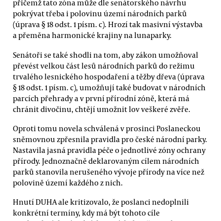
přičemž tato zóna může dle senátorského návrhu
pokrývat třeba i polovinu území národních parků
(úprava § 18 odst. 1 písm. c). Hrozí tak masivní výstavba
a přeměna harmonické krajiny na lunaparky.
Senátoři se také shodli na tom, aby zákon umožňoval
převést velkou část lesů národních parků do režimu
trvalého lesnického hospodaření a těžby dřeva (úprava
§ 18 odst. 1 písm. c), umožňují také budovat v národních
parcích přehrady a v první přírodní zóně, která má
chránit divočinu, chtějí umožnit lov veškeré zvěře.
Oproti tomu novela schválená v prosinci Poslaneckou
sněmovnou zpřesnila pravidla pro české národní parky.
Nastavila jasná pravidla péče o jednotlivé zóny ochrany
přírody. Jednoznačně deklarovaným cílem národních
parků stanovila nerušeného vývoje přírody na více než
polovině území každého z nich.
Hnutí DUHA ale kritizovalo, že poslanci nedoplnili
konkrétní termíny, kdy má být tohoto cíle