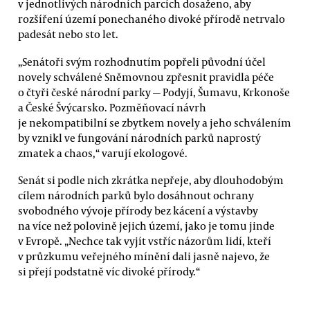
v jednotlivých národních parcích dosaženo, aby
rozšíření území ponechaného divoké přírodě netrvalo
padesát nebo sto let.
„Senátoři svým rozhodnutím popřeli původní účel
novely schválené Sněmovnou zpřesnit pravidla péče
o čtyři české národní parky — Podyjí, Šumavu, Krkonoše
a České Švýcarsko. Pozměňovací návrh
je nekompatibilní se zbytkem novely a jeho schválením
by vznikl ve fungování národních parků naprostý
zmatek a chaos,“ varují ekologové.
Senát si podle nich zkrátka nepřeje, aby dlouhodobým
cílem národních parků bylo dosáhnout ochrany
svobodného vývoje přírody bez kácení a výstavby
na více než polovině jejich území, jako je tomu jinde
v Evropě. „Nechce tak vyjít vstříc názorům lidí, kteří
v průzkumu veřejného mínění dali jasně najevo, že
si přejí podstatně víc divoké přírody.“