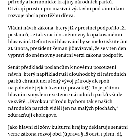
přírody a harmonické krajiny národních parků.
Otvírají prostor pro masivní výstavbu pod záminkou
rozvoje obcí a pro těžbu dřeva.
Vládní návrh zákona, který již v prosinci podpořilo 121
poslanců, se tak vrací do sněmovny k opakovanému
hlasování. Definitivní hlasování by se mělo uskutečnit
21. února, prezident Zeman již avizoval, že se v ten den
vypraví do sněmovny senátní verzi zákona podpořit.
Senát předkládá poslancům k novému posouzení
návrh, který například ruší dlouhodobý cíl národních
parků chránit nerušený vývoj přírody alespoň
na polovině jejich území (úprava § 15). To je přitom
hlavním smyslem existence národních parků všude
ve světě. „Divokou přírodu bychom tak v našich
národních parcích viděli jen na malých plochách,“
zdůrazňují ekologové.
Jako hlavní cíl zóny kulturní krajiny deklaruje senátní
verze zákona rozvoj obcí (úprava § 18 odst. 1 písm. d),