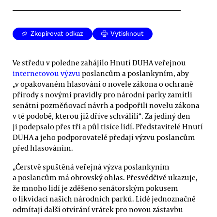
Zkopírovat odkaz
Vytisknout
Ve středu v poledne zahájilo Hnutí DUHA veřejnou
internetovou výzvu
poslancům a poslankyním, aby
„v opakovaném hlasování o novele zákona o ochraně
přírody s novými pravidly pro národní parky zamítli
senátní pozměňovací návrh a podpořili novelu zákona
v té podobě, kterou již dříve schválili“. Za jediný den
ji podepsalo přes tři a půl tisíce lidí. Představitelé Hnutí
DUHA a jeho podporovatelé předají výzvu poslancům
před hlasováním.
„Čerstvě spuštěná veřejná výzva poslankyním
a poslancům má obrovský ohlas. Přesvědčivě ukazuje,
že mnoho lidí je zděšeno senátorským pokusem
o likvidaci našich národních parků. Lidé jednoznačně
odmítají další otvírání vrátek pro novou zástavbu