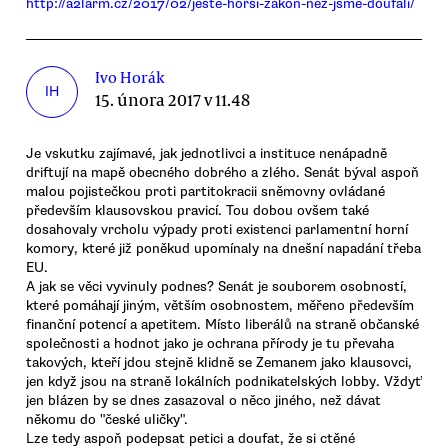
http://a2larm.cz/2017/02/jeste-horsi-zakon-nez-jsme-doufali/
Ivo Horák
IH
15. února 2017 v 11.48
Je vskutku zajímavé, jak jednotlivci a instituce nenápadně
driftují na mapě obecného dobrého a zlého. Senát býval aspoň
malou pojistečkou proti partitokracii sněmovny ovládané
především klausovskou pravicí. Tou dobou ovšem také
dosahovaly vrcholu výpady proti existenci parlamentní horní
komory, které již poněkud upomínaly na dnešní napadání třeba
EU.
A jak se věci vyvinuly podnes? Senát je souborem osobností,
které pomáhají jiným, větším osobnostem, měřeno především
finanční potencí a apetitem. Místo liberálů na straně občanské
společnosti a hodnot jako je ochrana přírody je tu převaha
takových, kteří jdou stejně klidně se Zemanem jako klausovci,
jen když jsou na straně lokálních podnikatelských lobby. Vždyť
jen blázen by se dnes zasazoval o něco jiného, než dávat
někomu do "české uličky".
Lze tedy aspoň podepsat petici a doufat, že si ctěné