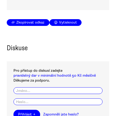
Zkopírovat odkaz
Vytisknout
Diskuse
Pro přístup do diskusí zadejte
pravidelný dar v minimální hodnotě 50 Kč měsíčně
Děkujeme za podporu.
Přihlásit →
Zapomněli jste heslo?