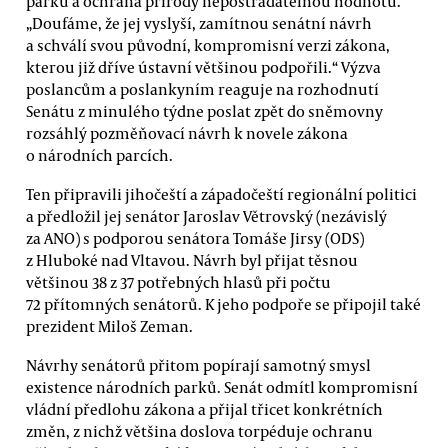
parků a ochrana přírody nepostradatelnou hodnotu.
„Doufáme, že jej vyslyší, zamítnou senátní návrh
a schválí svou původní, kompromisní verzi zákona,
kterou již dříve ústavní většinou podpořili.“ Výzva
poslancům a poslankyním reaguje na rozhodnutí
Senátu z minulého týdne poslat zpět do sněmovny
rozsáhlý pozměňovací návrh k novele zákona
o národních parcích.
Ten připravili jihočeští a západočeští regionální politici
a předložil jej senátor Jaroslav Větrovský (nezávislý
za ANO) s podporou senátora Tomáše Jirsy (ODS)
z Hluboké nad Vltavou. Návrh byl přijat těsnou
většinou 38 z 37 potřebných hlasů při počtu
72 přítomných senátorů. K jeho podpoře se připojil také
prezident Miloš Zeman.
Návrhy senátorů přitom popírají samotný smysl
existence národních parků. Senát odmítl kompromisní
vládní předlohu zákona a přijal třicet konkrétních
změn, z nichž většina doslova torpéduje ochranu