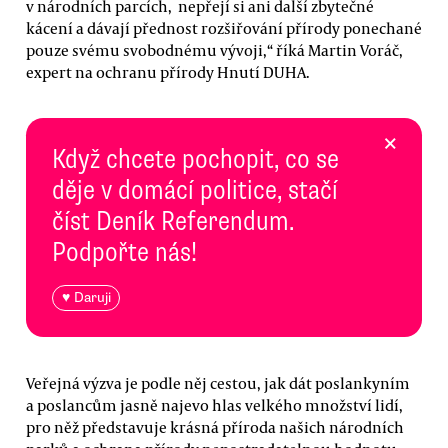
v národních parcích, nepřejí si ani další zbytečné
kácení a dávají přednost rozšiřování přírody ponechané
pouze svému svobodnému vývoji,“ říká Martin Voráč,
expert na ochranu přírody Hnutí DUHA.
×
Když chcete pochopit, co se
děje v domácí politice, stačí
číst Deník Referendum.
Podpořte nás!
♥ Daruji
Veřejná výzva je podle něj cestou, jak dát poslankyním
a poslancům jasně najevo hlas velkého množství lidí,
pro něž představuje krásná příroda našich národních