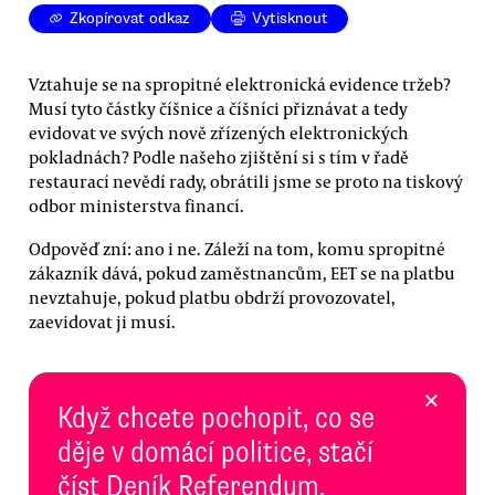
Zkopírovat odkaz
Vytisknout
Vztahuje se na spropitné elektronická evidence tržeb?
Musí tyto částky číšnice a číšníci přiznávat a tedy
evidovat ve svých nově zřízených elektronických
pokladnách? Podle našeho zjištění si s tím v řadě
restaurací nevědí rady, obrátili jsme se proto na tiskový
odbor ministerstva financí.
Odpověď zní: ano i ne. Záleží na tom, komu spropitné
zákazník dává, pokud zaměstnancům, EET se na platbu
nevztahuje, pokud platbu obdrží provozovatel,
zaevidovat ji musí.
×
Když chcete pochopit, co se
děje v domácí politice, stačí
číst Deník Referendum.