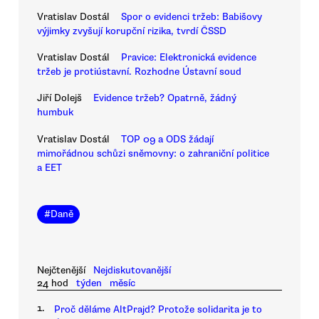
Vratislav Dostál
Spor o evidenci tržeb: Babišovy
výjimky zvyšují korupční rizika, tvrdí ČSSD
Vratislav Dostál
Pravice: Elektronická evidence
tržeb je protiústavní. Rozhodne Ústavní soud
Jiří Dolejš
Evidence tržeb? Opatrně, žádný
humbuk
Vratislav Dostál
TOP 09 a ODS žádají
mimořádnou schůzi sněmovny: o zahraniční politice
a EET
#
Daně
Nejčtenější
Nejdiskutovanější
24 hod
týden
měsíc
1.
Proč děláme AltPrajd? Protože solidarita je to