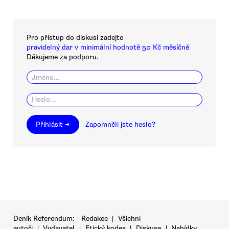
Pro přístup do diskusí zadejte
pravidelný dar v minimální hodnotě 50 Kč měsíčně
Děkujeme za podporu.
Přihlásit →
Zapomněli jste heslo?
Deník Referendum:
Redakce
|
Všichni
autoři
|
Vydavatel
|
Etický kodex
|
Diskuse
|
Nabídky