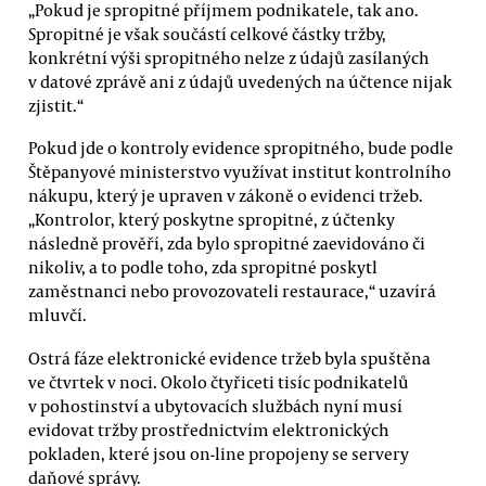
„Pokud je spropitné příjmem podnikatele, tak ano.
Spropitné je však součástí celkové částky tržby,
konkrétní výši spropitného nelze z údajů zasílaných
v datové zprávě ani z údajů uvedených na účtence nijak
zjistit.“
Pokud jde o kontroly evidence spropitného, bude podle
Štěpanyové ministerstvo využívat institut kontrolního
nákupu, který je upraven v zákoně o evidenci tržeb.
„Kontrolor, který poskytne spropitné, z účtenky
následně prověří, zda bylo spropitné zaevidováno či
nikoliv, a to podle toho, zda spropitné poskytl
zaměstnanci nebo provozovateli restaurace,“ uzavírá
mluvčí.
Ostrá fáze elektronické evidence tržeb byla spuštěna
ve čtvrtek v noci. Okolo čtyřiceti tisíc podnikatelů
v pohostinství a ubytovacích službách nyní musí
evidovat tržby prostřednictvím elektronických
pokladen, které jsou on-line propojeny se servery
daňové správy.