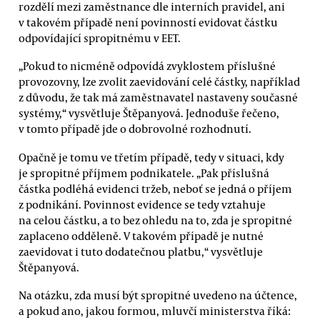
rozdělí mezi zaměstnance dle interních pravidel, ani
v takovém případě není povinností evidovat částku
odpovídající spropitnému v EET.
„Pokud to nicméně odpovídá zvyklostem příslušné
provozovny, lze zvolit zaevidování celé částky, například
z důvodu, že tak má zaměstnavatel nastaveny současné
systémy,“ vysvětluje Štěpanyová. Jednoduše řečeno,
v tomto případě jde o dobrovolné rozhodnutí.
Opačně je tomu ve třetím případě, tedy v situaci, kdy
je spropitné příjmem podnikatele. „Pak příslušná
částka podléhá evidenci tržeb, neboť se jedná o příjem
z podnikání. Povinnost evidence se tedy vztahuje
na celou částku, a to bez ohledu na to, zda je spropitné
zaplaceno odděleně. V takovém případě je nutné
zaevidovat i tuto dodatečnou platbu,“ vysvětluje
Štěpanyová.
Na otázku, zda musí být spropitné uvedeno na účtence,
a pokud ano, jakou formou, mluvčí ministerstva říká: