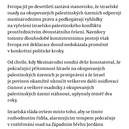
Evropa již po desetiletí zastává stanovisko, že izraelské
osady na okupovaných palestinských územích odporují
mezinárodnímu právu a podkopávají vyhlídky
na vyřešení izraelsko-palestinského konfliktu
prostřednictvím dvoustátního řešení. Navzdory
tomuto dlouhodobě konzistentnímu postoji však
Evropa své deklarace dosud nedokázala proměnit
v konkrétní politické kroky.
Od chvíle, kdy Mezinárodní soudní dvůr konstatoval, že
pokračující přítomnost Izraele na okupovaných
palestinských územích je protiprávní a že Izrael
je povinen okamžitě ukončit veškerou další osidlovací
činnost a veškeré osadníky z okupovaných
palestinských území stáhnout, uplynuly téměř dva
roky.
Izraelská vláda ovšem místo toho, aby se tímto
rozhodnutím řídila, alarmujícím tempem pokračuje
v rozšiřování osad na Západním břehu Jordánu