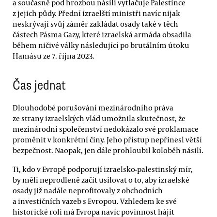
a současně pod hrozbou násilí vytlačuje Palestince
z jejich půdy. Přední izraelští ministři navíc nijak
neskrývají svůj záměr zakládat osady také v těch
částech Pásma Gazy, které izraelská armáda obsadila
během ničivé války následující po brutálním útoku
Hamásu ze 7. října 2023.
Čas jednat
Dlouhodobé porušování mezinárodního práva
ze strany izraelských vlád umožnila skutečnost, že
mezinárodní společenství nedokázalo své proklamace
proměnit v konkrétní činy. Jeho přístup nepřinesl větší
bezpečnost. Naopak, jen dále prohloubil koloběh násilí.
Ti, kdo v Evropě podporují izraelsko-palestinský mír,
by měli neprodleně začít usilovat o to, aby izraelské
osady již nadále neprofitovaly z obchodních
a investičních vazeb s Evropou. Vzhledem ke své
historické roli má Evropa navíc povinnost hájit