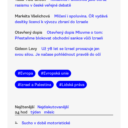
rasismu v české veřejné debatě
Markéta Všelichová
Mlčení i spoluvina. ČR vydává
desítky licencí k vývozu zbraní do Izraele
Otevřený dopis
Otevřený dopis Mluvme o tom:
Přestaňme blokovat obchodní sankce vůči Izraeli
Gideon Levy
Už 78 let se Izrael prosazuje jen
svou silou. Je načase pohlédnout pravdě do očí
#
Evropa
#
Evropská unie
#
Izrael a Palestina
#
Lidská práva
Nejčtenější
Nejdiskutovanější
24 hod
týden
měsíc
1.
Sucho v době motoristické