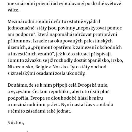
mezinárodní právní řád vybudovaný po druhé světové
válce.
Mezinárodní soudní dvůr to ostatně vyjádřil
jednoznačně: státy jsou povinny „neposkytovat pomoc
ani podporu“, která napomáhá udržovat protiprávní
přítomnost Izraele na okupovaných palestinských
územích, a „přijmout opatření k zamezení obchodních
a investičních vztahů“, jež k této situaci přispívají.
Tomuto závazku se již rozhodly dostát Španělsko, Irsko,
Nizozemsko, Belgie a Norsko. Tyto státy obchod
s izraelskými osadami zcela ukončily.
Doufáme, že se k nim připojí celá Evropská unie,
a vyzýváme Českou republiku, aby toto úsilí plně
podpořila. Evropa se dlouhodobě hlásí k míru
a mezinárodnímu právu. Nyní nastal čas v souladu
s těmito zásadami také jednat.
S úctou,