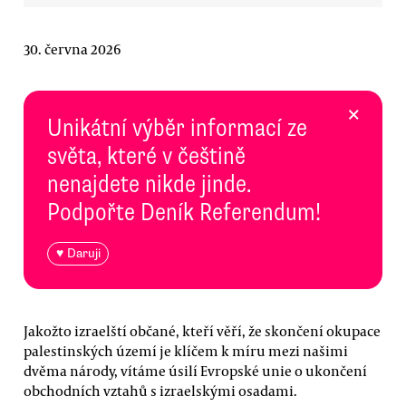
30. června 2026
×
Unikátní výběr informací ze
světa, které v češtině
nenajdete nikde jinde.
Podpořte Deník Referendum!
♥ Daruji
Jakožto izraelští občané, kteří věří, že skončení okupace
palestinských území je klíčem k míru mezi našimi
dvěma národy, vítáme úsilí Evropské unie o ukončení
obchodních vztahů s izraelskými osadami.