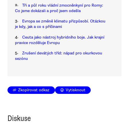
2.
Tři a půl roku vládní zmocněnkyní pro Romy:
Co jsme dokázali a proč jsem odešla
3.
Evropa se změně klimatu přizpůsobí. Otázkou
je kdy, jak a co s příčinami
4.
Ceuta jako nástroj hybridního boje. Jak krajní
pravice rozděluje Evropu
5.
Zrušení devátých tříd: nápad pro okurkovou
sezónu
Zkopírovat odkaz
Vytisknout
Diskuse