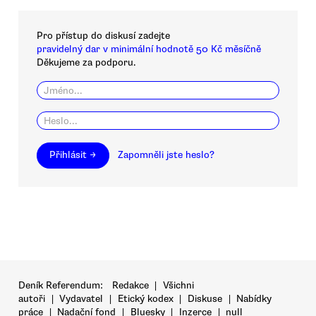
Pro přístup do diskusí zadejte
pravidelný dar v minimální hodnotě 50 Kč měsíčně
Děkujeme za podporu.
Přihlásit →
Zapomněli jste heslo?
Deník Referendum:
Redakce
|
Všichni
autoři
|
Vydavatel
|
Etický kodex
|
Diskuse
|
Nabídky
práce
|
Nadační fond
|
Bluesky
|
Inzerce
|
null