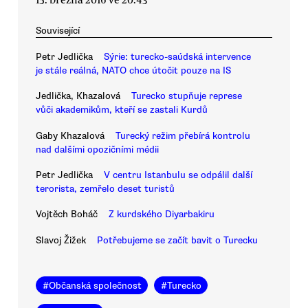
Související
Petr Jedlička
Sýrie: turecko-saúdská intervence
je stále reálná, NATO chce útočit pouze na IS
Jedlička, Khazalová
Turecko stupňuje represe
vůči akademikům, kteří se zastali Kurdů
Gaby Khazalová
Turecký režim přebírá kontrolu
nad dalšími opozičními médii
Petr Jedlička
V centru Istanbulu se odpálil další
terorista, zemřelo deset turistů
Vojtěch Boháč
Z kurdského Diyarbakiru
Slavoj Žižek
Potřebujeme se začít bavit o Turecku
#
Občanská společnost
#
Turecko