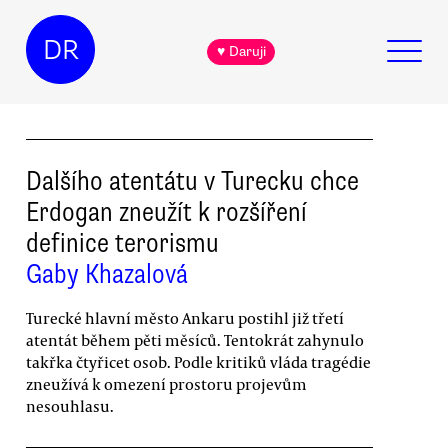
DR
♥ Daruji
Dalšího atentátu v Turecku chce
Erdogan zneužít k rozšíření
definice terorismu
Gaby Khazalová
Turecké hlavní město Ankaru postihl již třetí
atentát během pěti měsíců. Tentokrát zahynulo
takřka čtyřicet osob. Podle kritiků vláda tragédie
zneužívá k omezení prostoru projevům
nesouhlasu.