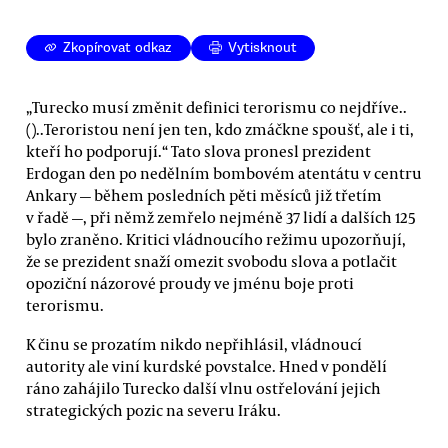
Zkopírovat odkaz
Vytisknout
„Turecko musí změnit definici terorismu co nejdříve..
()..Teroristou není jen ten, kdo zmáčkne spoušť, ale i ti,
kteří ho podporují.“ Tato slova pronesl prezident
Erdogan den po nedělním bombovém atentátu v centru
Ankary — během posledních pěti měsíců již třetím
v řadě —, při němž zemřelo nejméně 37 lidí a dalších 125
bylo zraněno. Kritici vládnoucího režimu upozorňují,
že se prezident snaží omezit svobodu slova a potlačit
opoziční názorové proudy ve jménu boje proti
terorismu.
K činu se prozatím nikdo nepřihlásil, vládnoucí
autority ale viní kurdské povstalce. Hned v pondělí
ráno zahájilo Turecko další vlnu ostřelování jejich
strategických pozic na severu Iráku.