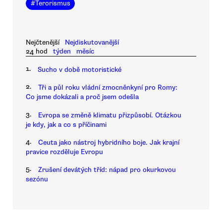
#
Terorismus
Nejčtenější
Nejdiskutovanější
24 hod
týden
měsíc
1.
Sucho v době motoristické
2.
Tři a půl roku vládní zmocněnkyní pro Romy:
Co jsme dokázali a proč jsem odešla
3.
Evropa se změně klimatu přizpůsobí. Otázkou
je kdy, jak a co s příčinami
4.
Ceuta jako nástroj hybridního boje. Jak krajní
pravice rozděluje Evropu
5.
Zrušení devátých tříd: nápad pro okurkovou
sezónu