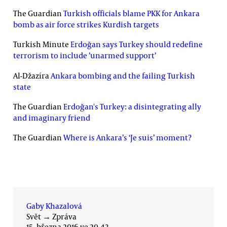
The Guardian
Turkish officials blame PKK for Ankara
bomb as air force strikes Kurdish targets
Turkish Minute
Erdoğan says Turkey should redefine
terrorism to include ’unarmed support’
Al-Džazíra
Ankara bombing and the failing Turkish
state
The Guardian
Erdoğan's Turkey: a disintegrating ally
and imaginary friend
The Guardian
Where is Ankara’s ‘Je suis’ moment?
Gaby Khazalová
Svět
→
Zpráva
15. března 2016 ve 20.43