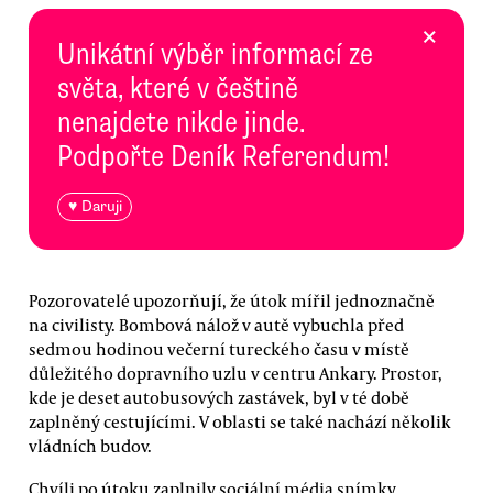
×
Unikátní výběr informací ze
světa, které v češtině
nenajdete nikde jinde.
Podpořte Deník Referendum!
♥ Daruji
Pozorovatelé upozorňují, že útok mířil jednoznačně
na civilisty. Bombová nálož v autě vybuchla před
sedmou hodinou večerní tureckého času v místě
důležitého dopravního uzlu v centru Ankary. Prostor,
kde je deset autobusových zastávek, byl v té době
zaplněný cestujícími. V oblasti se také nachází několik
vládních budov.
Chvíli po útoku zaplnily sociální média snímky