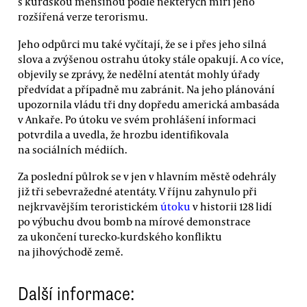
s kurdskou menšinou podle některých míří jeho
rozšířená verze terorismu.
Jeho odpůrci mu také vyčítají, že se i přes jeho silná
slova a zvýšenou ostrahu útoky stále opakují. A co více,
objevily se zprávy, že nedělní atentát mohly úřady
předvídat a případně mu zabránit. Na jeho plánování
upozornila vládu tři dny dopředu americká ambasáda
v Ankaře. Po útoku ve svém prohlášení informaci
potvrdila a uvedla, že hrozbu identifikovala
na sociálních médiích.
Za poslední půlrok se v jen v hlavním městě odehrály
již tři sebevražedné atentáty. V říjnu zahynulo při
nejkrvavějším teroristickém
útoku
v historii 128 lidí
po výbuchu dvou bomb na mírové demonstrace
za ukončení turecko-kurdského konfliktu
na jihovýchodě země.
Další informace: