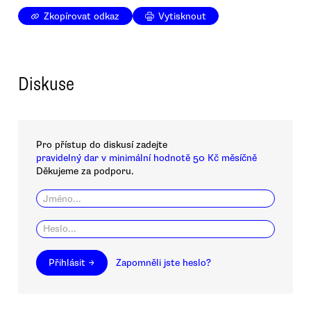
Zkopírovat odkaz
Vytisknout
Diskuse
Pro přístup do diskusí zadejte
pravidelný dar v minimální hodnotě 50 Kč měsíčně
Děkujeme za podporu.
Přihlásit →
Zapomněli jste heslo?