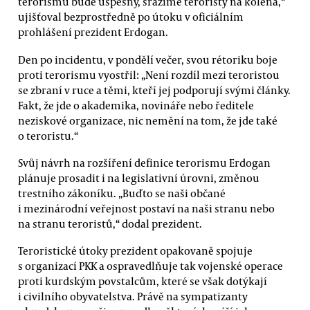
terorismu bude úspěšný, srazíme teroristy na kolena,“
ujišťoval bezprostředně po útoku v oficiálním
prohlášení prezident Erdogan.
Den po incidentu, v pondělí večer, svou rétoriku boje
proti terorismu vyostřil: „Není rozdíl mezi teroristou
se zbraní v ruce a těmi, kteří jej podporují svými články.
Fakt, že jde o akademika, novináře nebo ředitele
neziskové organizace, nic nemění na tom, že jde také
o teroristu.“
Svůj návrh na rozšíření definice terorismu Erdogan
plánuje prosadit i na legislativní úrovni, změnou
trestního zákoníku. „Buďto se naši občané
i mezinárodní veřejnost postaví na naši stranu nebo
na stranu teroristů,“ dodal prezident.
Teroristické útoky prezident opakovaně spojuje
s organizací PKK a ospravedlňuje tak vojenské operace
proti kurdským povstalcům, které se však dotýkají
i civilního obyvatelstva. Právě na sympatizanty