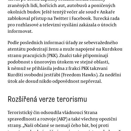
zraněných lidí, hořících aut, autobusů a poničených
okolních budov. Ještě tentýž večer ale soud v Ankaře
zablokoval přístup na Twitter i Facebook. Turecká rada
pro rozhlasové a televizní vysílání zakázala o útocích
informovat.
Podle posledních informací úřady ze sebevražedného
atentátu podezírají ženu a muže napojené na Kurdskou
stranu pracujících (PKK). Znalci také připomínají
podobnost s únorovým útokem ve stejné oblasti,
k němuž se přihlásila jedna z frakcí PKK takzvaní
Kurdští svobodní jestřábi (Freedom Hawks). Za nedělní
útok ale dosud nikdo odpovědnost nepřevzal.
Rozšířená verze terorismu
Teroristický čin odsoudila vládnoucí Strana
spravedlnosti a rozvoje (AKP) a také všechny opoziční
strany. „Naši občané se nemají čeho bát, boj proti