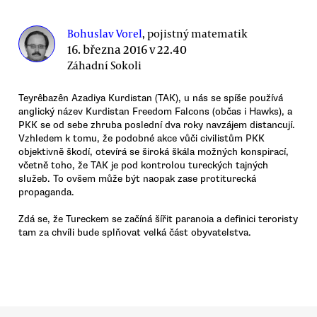
Bohuslav Vorel
, pojistný matematik
16. března 2016 v 22.40
Záhadní Sokoli
Teyrêbazên Azadiya Kurdistan (TAK), u nás se spíše používá
anglický název Kurdistan Freedom Falcons (občas i Hawks), a
PKK se od sebe zhruba poslední dva roky navzájem distancují.
Vzhledem k tomu, že podobné akce vůči civilistům PKK
objektivně škodí, otevírá se široká škála možných konspirací,
včetně toho, že TAK je pod kontrolou tureckých tajných
služeb. To ovšem může být naopak zase protiturecká
propaganda.
Zdá se, že Tureckem se začíná šířit paranoia a definici teroristy
tam za chvíli bude splňovat velká část obyvatelstva.