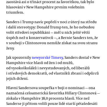
zaostává asi o třináct procent za favoritkou, tak bylo
hlasování v New Hampshire prvním volebním
triumfem.
Sanders i Trump navíc popřeli v noci z úterý na středu
i další stereotypy: Donald Trump ten, že ho nebudou
volit středoví republikáni — měl u nich ještě větší
úspěch než u konzervativců —, a Bernie Sanders ten, že
v souboji s Clintonovou nemůže získat na svou stranu
ženy.
Jak upozornily
newyorské Timesy
, Sanders dostal v New
Hampshire více hlasů od žen i od mužů,
od vysokoškoláků i nevystudovaných, od liberálů
i středových demokratů, od vlastníků zbraní i odpůrců
jejich držení.
Hlavní Sandersova soupeřka v boji o nominaci — ona
naznačená celoamerická favoritka Hillary Clintonová —
získala v Hampshire 38,0 procenta hlasů. Více než
Sanderse ji přitom volili pouze lidé starší pětašedesáti