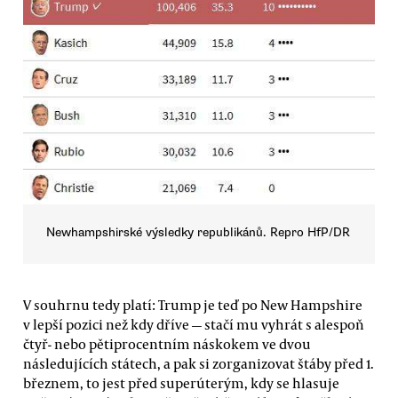
Newhampshirské výsledky republikánů. Repro HfP/DR
V souhrnu tedy platí: Trump je teď po New Hampshire
v lepší pozici než kdy dříve — stačí mu vyhrát s alespoň
čtyř- nebo pětiprocentním náskokem ve dvou
následujících státech, a pak si zorganizovat štáby před 1.
březnem, to jest před superúterým, kdy se hlasuje