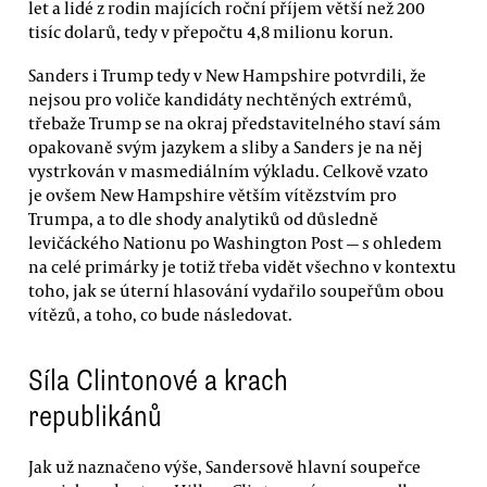
let a lidé z rodin majících roční příjem větší než 200
tisíc dolarů, tedy v přepočtu 4,8 milionu korun.
Sanders i Trump tedy v New Hampshire potvrdili, že
nejsou pro voliče kandidáty nechtěných extrémů,
třebaže Trump se na okraj představitelného staví sám
opakovaně svým jazykem a sliby a Sanders je na něj
vystrkován v masmediálním výkladu. Celkově vzato
je ovšem New Hampshire větším vítězstvím pro
Trumpa, a to dle shody analytiků od důsledně
levičáckého Nationu po Washington Post — s ohledem
na celé primárky je totiž třeba vidět všechno v kontextu
toho, jak se úterní hlasování vydařilo soupeřům obou
vítězů, a toho, co bude následovat.
Síla Clintonové a krach
republikánů
Jak už naznačeno výše, Sandersově hlavní soupeřce