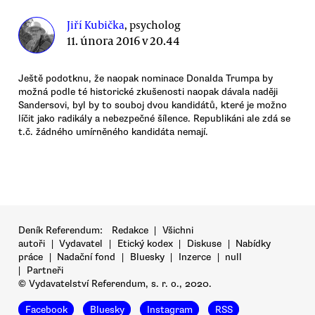
Jiří Kubička
, psycholog
11. února 2016 v 20.44
Ještě podotknu, že naopak nominace Donalda Trumpa by
možná podle té historické zkušenosti naopak dávala naději
Sandersovi, byl by to souboj dvou kandidátů, které je možno
líčit jako radikály a nebezpečné šílence. Republikáni ale zdá se
t.č. žádného umírněného kandidáta nemají.
Deník Referendum:
Redakce
|
Všichni
autoři
|
Vydavatel
|
Etický kodex
|
Diskuse
|
Nabídky
práce
|
Nadační fond
|
Bluesky
|
Inzerce
|
null
|
Partneři
© Vydavatelství Referendum, s. r. o., 2020.
Facebook
Bluesky
Instagram
RSS