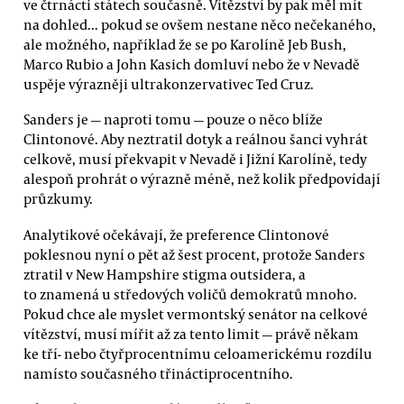
ve čtrnácti státech současně. Vítězství by pak měl mít
na dohled... pokud se ovšem nestane něco nečekaného,
ale možného, například že se po Karolíně Jeb Bush,
Marco Rubio a John Kasich domluví nebo že v Nevadě
uspěje výrazněji ultrakonzervativec Ted Cruz.
Sanders je — naproti tomu — pouze o něco blíže
Clintonové. Aby neztratil dotyk a reálnou šanci vyhrát
celkově, musí překvapit v Nevadě i Jižní Karolíně, tedy
alespoň prohrát o výrazně méně, než kolik předpovídají
průzkumy.
Analytikové očekávají, že preference Clintonové
poklesnou nyní o pět až šest procent, protože Sanders
ztratil v New Hampshire stigma outsidera, a
to znamená u středových voličů demokratů mnoho.
Pokud chce ale myslet vermontský senátor na celkové
vítězství, musí mířit až za tento limit — právě někam
ke tří- nebo čtyřprocentnímu celoamerickému rozdílu
namísto současného třináctiprocentního.