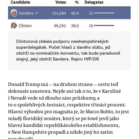
Clintonová získala podporu newhampshirských
superdelegátek. Počet hlasů z daného státu, jež
obdrží na nominačním konventu, tak bude paradoxně
stejný, jaký obdrží Sanders. Repro HfP/DR
Donald Trump má — na druhou stranu — cestu teď
dokonale umetenu. Nejde ani tak o to, že v Karolíně
i Nevadě vede už dlouho sám průzkumy, a
to o spolehlivých šestnáct, respektive třináct procent.
Hlavní výhodou pro magnáta je, že Marco Rubio, to jest
mladý floridský senátor, který se po Iowě jevil jako
hlavní kandidát republikánského establishmentu,
v New Hampshire propadl a nikdo jiný ho zatím
nenahradil.