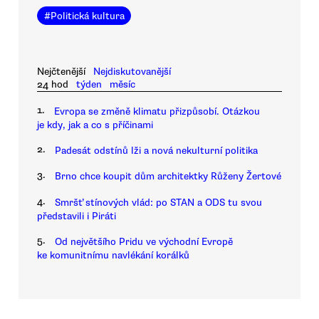
#
Politická kultura
Nejčtenější
Nejdiskutovanější
24 hod
týden
měsíc
1.
Evropa se změně klimatu přizpůsobí. Otázkou
je kdy, jak a co s příčinami
2.
Padesát odstínů lži a nová nekulturní politika
3.
Brno chce koupit dům architektky Růženy Žertové
4.
Smršť stínových vlád: po STAN a ODS tu svou
představili i Piráti
5.
Od největšího Pridu ve východní Evropě
ke komunitnímu navlékání korálků