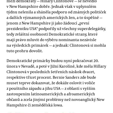
mezi demokraty — Hillary Clintonové — se nevedlo
v New Hampshire dobře. Jednak však v uplynulém
týdnu nelenila a sháněla podporu od známých političek
a dalších významných amerických žen, a to úspěšně —
jenom z New Hampshire ji jako žádoucí „první
prezidentku USA“ podpořily už všechny superdelegátky,
tedy zvláštní osobnosti Demokratické strany, které
mají právo mluvit do výběru nominanta nezávisle
na výsledcích primárek — a jednak: Clintonová si mohla
tuto prohru dovolit.
Demokratické primárky budou nyní pokračovat 20.
února v Nevadě, a poté v Jižní Karolíně, kde měla Hillary
Clintonová v posledních šetřeních náskok dvacet,
respektive třicet procent. Bernie Sanders zde bude
muset teprve dokazovat, že dokáže oslovit i voliče
z pouštního západu a jihu USA — z oblastí s vyšším
zastoupením latinoamerických a afroamerických
občanů a zcela jinými problémy než novoanglický New
Hampshire či zemědělská Iowa.