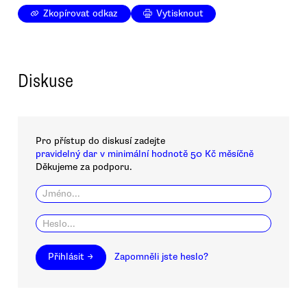
Zkopírovat odkaz
Vytisknout
Diskuse
Pro přístup do diskusí zadejte
pravidelný dar v minimální hodnotě 50 Kč měsíčně
Děkujeme za podporu.
Přihlásit →
Zapomněli jste heslo?