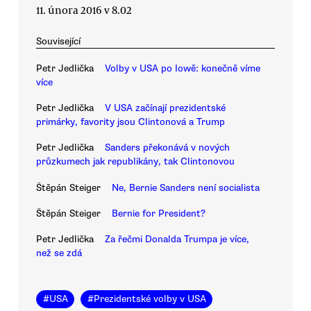
11. února 2016 v 8.02
Související
Petr Jedlička
Volby v USA po Iowě: konečně víme
více
Petr Jedlička
V USA začínají prezidentské
primárky, favority jsou Clintonová a Trump
Petr Jedlička
Sanders překonává v nových
průzkumech jak republikány, tak Clintonovou
Štěpán Steiger
Ne, Bernie Sanders není socialista
Štěpán Steiger
Bernie for President?
Petr Jedlička
Za řečmi Donalda Trumpa je více,
než se zdá
#
USA
#
Prezidentské volby v USA