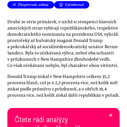
Zkopírovat odkaz
Vytisknout
Druhé ze série primárek, v nichž si stoupenci hlavních
amerických stran vybírají republikánského, respektive
demokratického nominanta na prezidenta USA, vyhráli
prostořeký až hulvátský magnát Donald Trump
a pokrokářský až sociálnědemokratický senátor Bernie
Sanders. Byla to očekávaná výhra, neboť oba uchazeči
v průzkumech v New Hampshire dlouhodobě vedli.
Co však očekávané nebylo, byl charakter obou vítězství.
Donald Trump získal v New Hampshire celkem 35,3
procenta hlasů, což je o 2,2 procenta více, než kolik měl
získat podle průměru z průzkumů, a o obřích 19,4
procenta více, než kolik získal další republikán v pořadí.
×
Čtete rádi analýzy