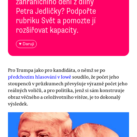
zahraničního dění z dílny
Petra Jedličky? Podpořte
rubriku Svět a pomozte jí
rozšiřovat kapacity.
♥ Daruji
Pro Trumpa jako pro kandidáta, o němž se po
předchozím hlasování v Iowě
soudilo, že počet jeho
stoupenců v průzkumech převyšuje výrazně počet jeho
reálných voličů, a pro politika, jenž si sám konstruuje
obraz věčného a celoživotního vítěze, je to dokonalý
výsledek.