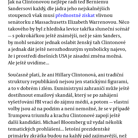
Jak na Clintonovou nejlépe radí teď Berniemu
Sandersovi každý, dle jádra jeho nejskalnějších
stoupenců však musí
přednostně získat
vlivnou
senátorku z Massachusetts Elizabeth Warrenovou. Něco
takového by byl z hlediska levice takřka sluneční scénář
— s pokrokářkou ještě známější, než je sám Sanders,
by mohl senátor jednak oslabit ženský tah Clintonové
a jednak dát ještě nerozhodnutým symbolicky najevo,
že i prostředí dnešních USA je zásadní změna možná.
Ale ještě uvidíme...
Současně platí, že ani Hillary Clintonová, ani tradiční
struktury republikánů nejsou jen statickými figurami,
a to v dobrém i zlém. Exministryni zahraničí může ještě
dostihnout emailový skandál, který se po zahájení
vyšetřování FBI vrací do zájmu médií, a potom — vlastní
volby jsou až na podzim a není nemožné, že se v případě
Trumpova triumfu a krachu Clintonové zapojí ještě
další kandidáti. Michael Bloomberg už vydal několik
tematických prohlášení... letošní prezidentské
primárky zkrátka budou na každý pád zajímavější, než