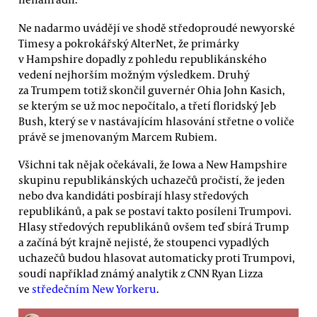
Ne nadarmo uvádějí ve shodě středoproudé newyorské
Timesy a pokrokářský AlterNet, že primárky
v Hampshire dopadly z pohledu republikánského
vedení nejhorším možným výsledkem. Druhý
za Trumpem totiž skončil guvernér Ohia John Kasich,
se kterým se už moc nepočítalo, a třetí floridský Jeb
Bush, který se v nastávajícím hlasování střetne o voliče
právě se jmenovaným Marcem Rubiem.
Všichni tak nějak očekávali, že Iowa a New Hampshire
skupinu republikánských uchazečů pročistí, že jeden
nebo dva kandidáti posbírají hlasy středových
republikánů, a pak se postaví takto posíleni Trumpovi.
Hlasy středových republikánů ovšem teď sbírá Trump
a začíná být krajně nejisté, že stoupenci vypadlých
uchazečů budou hlasovat automaticky proti Trumpovi,
soudí například známý analytik z CNN Ryan Lizza
ve
středečním New Yorkeru
.