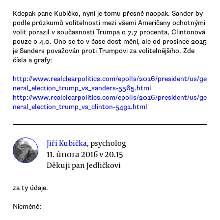
Kdepak pane Kubičko, nyní je tomu přesně naopak. Sander by
podle průzkumů volitelnosti mezi všemi Američany ochotnými
volit porazil v současnosti Trumpa o 7,7 procenta, Clintonová
pouze o 4,0. Ono se to v čase dost mění, ale od prosince 2015
je Sanders považován proti Trumpovi za volitelnějšího. Zde
čísla a grafy:
http://www.realclearpolitics.com/epolls/2016/president/us/ge
neral_election_trump_vs_sanders-5565.html
http://www.realclearpolitics.com/epolls/2016/president/us/ge
neral_election_trump_vs_clinton-5491.html
Jiří Kubička
, psycholog
11. února 2016 v 20.15
Děkuji pan Jedličkovi
za ty údaje.
Nicméně: