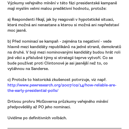
Výzkumy veřejného mínění v této fázi presidentské kampaně
mají myslím velmi malou prediktivní hodnotu, protože:
a) Respondenti říkají, jak by reagovali v hypotetické situaci,
která možná ani nenastane a kterou si možná ani nepředstaví
moc jasně.
b) Před nominací se kampaň - zejména ta negativní - vede
hlavně mezi kandidáty republikánů na jedné straně, demokratů
na druhé. V boji mezi nominovanými kandidáty budou hrát roli
jiné věci a příslušné týmy si strategii teprve vytvoří. Co se
bude používat proti Clintonové je asi jasnější než to, co
vytáhnou na Sanderse.
c) Protože to historická zkušenost potvrzuje, viz např.
http://www.pewresearch.org/2007/02/14/how-reliable-are-
the-early-presidential-polls/
Drtivou prohru McGoverna průzkumy veřejného mínění
předpověděly až PO jeho nominaci.
Uvidíme po definitivních volbách.