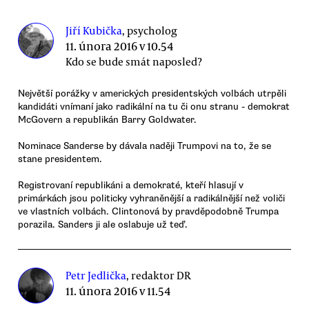
Jiří Kubička
, psycholog
11. února 2016 v 10.54
Kdo se bude smát naposled?
Největší porážky v amerických presidentských volbách utrpěli
kandidáti vnímaní jako radikální na tu či onu stranu - demokrat
McGovern a republikán Barry Goldwater.
Nominace Sanderse by dávala naději Trumpovi na to, že se
stane presidentem.
Registrovaní republikáni a demokraté, kteří hlasují v
primárkách jsou politicky vyhraněnější a radikálnější než voliči
ve vlastních volbách. Clintonová by pravděpodobně Trumpa
porazila. Sanders ji ale oslabuje už teď.
Petr Jedlička
, redaktor DR
11. února 2016 v 11.54