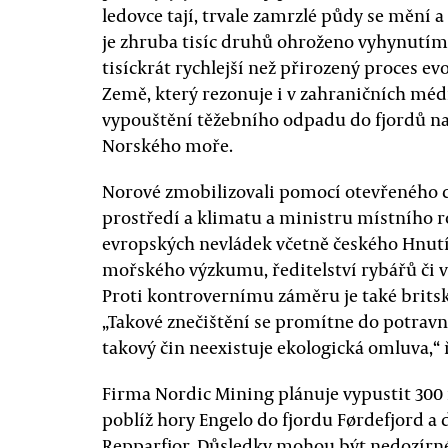
ledovce tají, trvale zamrzlé půdy se mění 
je zhruba tisíc druhů ohroženo vyhynutím
tisíckrát rychlejší než přirozený proces ev
Země, který rezonuje i v zahraničních médi
vypouštění těžebního odpadu do fjordů n
Norského moře.
Norové zmobilizovali pomocí otevřeného 
prostředí a klimatu a ministru místního r
evropských nevládek včetně českého Hnutí 
mořského výzkumu, ředitelství rybářů či 
Proti kontrovernímu záměru je také britsk
„Takové znečištění se promítne do potravní
takový čin neexistuje ekologická omluva,“ 
Firma Nordic Mining plánuje vypustit 300
poblíž hory Engelo do fjordu Førdefjord a 
Repparfjor. Důsledky mohou být nedozírné