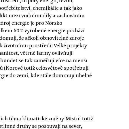
ostředí, úspory energií, těžbu,
otřebitelství, chemikálie a tak jako
flikt mezi vodními díly a zachováním
zdroj energie je pro Norsko
lkem 60 % vyrobené energie pochází
domují, že ačkoli obnovitelné zdroje
k životnímu prostředí. Velké projekty
anitost, větrné farmy ovlivňují
bundet se tak zaměřují více na menší
(Norové totiž celosvětově spotřebují
ergie do zemí, kde stále dominují uhelné
ích téma klimatické změny. Místní totiž
ostlinné druhy se posouvají na sever,