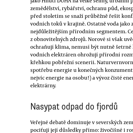
jako Hnutí DUHA na velké šelmy, urbánní pr
zemědělství, rybářství, ochranu půd, ekosp
před stoletím se snaží průběžně řešit kon
vodních toků v krajině. Ostatně voda jako 
nejdůležitějším přírodním segmentem. Ce
z obnovitelných zdrojů. Norové si však uvě
ochraňují klima, nemusí být nutně šetrné 
vodních elektráren ohrožují přírodní rozm
křehkou pobřežní scenerii. Naturvernvorn
spotřebu energie u konečných konzumentů 
nejvíc energie na osobu!) a vývoz čisté en
elektrárny.
Nasypat odpad do fjordů
Veřejné debatě dominuje v severských zem
pociťují její důsledky přímo: živočišné i r