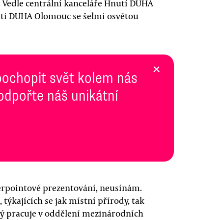
 Vedle centrální kanceláře Hnutí DUHA
utí DUHA Olomouc se šelmí osvětou
×
pochopit svět kolem nás
Podpořte náš unikátní
erpointové prezentování, neusínám.
týkajících se jak místní přírody, tak
erý pracuje v oddělení mezinárodních