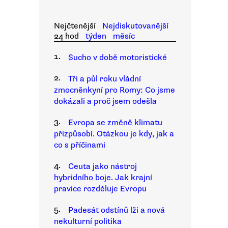
Nejčtenější
Nejdiskutovanější
24 hod
týden
měsíc
1.
Sucho v době motoristické
2.
Tři a půl roku vládní
zmocněnkyní pro Romy: Co jsme
dokázali a proč jsem odešla
3.
Evropa se změně klimatu
přizpůsobí. Otázkou je kdy, jak a
co s příčinami
4.
Ceuta jako nástroj
hybridního boje. Jak krajní
pravice rozděluje Evropu
5.
Padesát odstínů lži a nová
nekulturní politika