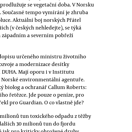
a prodlužuje se vegetační doba. V Norsku
. Současné tempo vymírání je zhruba
oluce. Aktuální boj norských Přátel
ích (v českých nehledejte), se týká
a západním a severním pobřeží
dopisu určeného ministru životního
ozvoje a modernizace desítky
DUHA. Mají oporu i v Institutu
v Norské environmentální agentuře.
ý biolog a ochranář Callum Roberts:
ho řetězce. Jde pouze o peníze, pro
řekl pro Guardian. O co vlastně jde?
 milionů tun toxického odpadu z těžby
dalších 30 milionů tun do fjordu
 jak pro kriticky ohrožené druhy