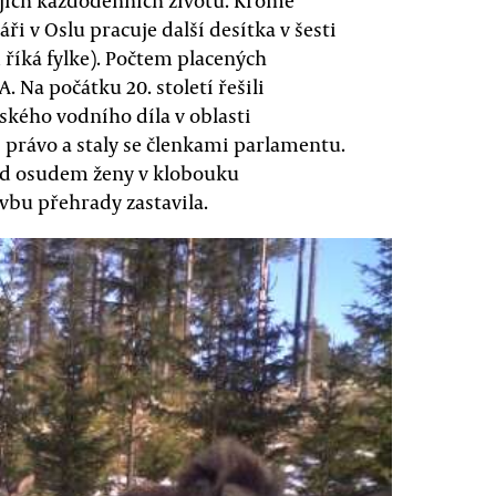
ejich každodenních životů. Kromě
ři v Oslu pracuje další desítka v šesti
 říká fylke). Počtem placených
Na počátku 20. století řešili
kého vodního díla v oblasti
 právo a staly se členkami parlamentu.
ad osudem ženy v klobouku
bu přehrady zastavila.