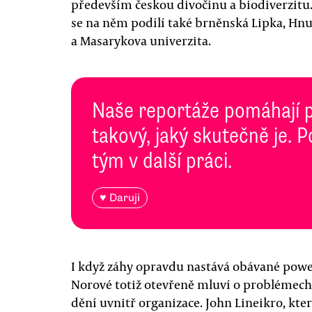
především českou divočinu a biodiverzitu.
se na něm podílí také brněnská Lipka, Hn
a Masarykova univerzita.
Naše reportáže pomáhají 
takový, jaký skutečně je. 
tým v další práci.
♥ Daruji
I když záhy opravdu nastává obávané pow
Norové totiž otevřeně mluví o problémech, 
dění uvnitř organizace. John Lineikro, kt