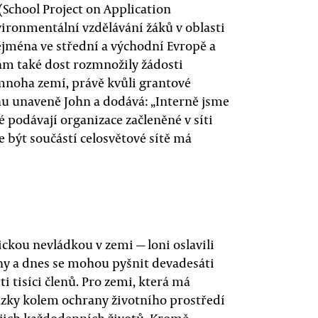
(School Project on Application
ironmentální vzdělávání žáků v oblasti
ejména ve střední a východní Evropě a
ám také dost rozmnožily žádosti
mnoha zemí, právě kvůli grantové
hu unaveně John a dodává: „Interně jsme
é podávají organizace začleněné v síti
e být součástí celosvětové sítě má
ckou nevládkou v zemi — loni oslavili
členy a dnes se mohou pyšnit devadesáti
 tisíci členů. Pro zemi, která má
ázky kolem ochrany životního prostředí