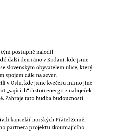
ný tým postupně nalodil
il další den ráno v Kodani, kde jsme
i se slovenským obyvatelem ulice, který
ším spojem dále na sever.
li v Oslu, kde jsme kvečeru mimo jiné
t „sajících“ čistou energii z nabíječek
. Zahraje tato hudba budoucnosti
ívili kancelář norských Přátel Země,
ho partnera projektu zkoumajícího