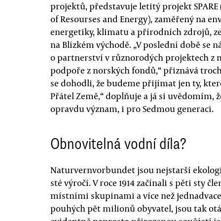
projektů, představuje letitý projekt SPARE 
of Resourses and Energy), zaměřený na env
energetiky, klimatu a přírodních zdrojů, z
na Blízkém východě. „V poslední době se n
o partnerství v různorodých projektech z 
podpoře z norských fondů,“ přiznává troc
se dohodli, že budeme přijímat jen ty, kter
Přátel Země,“ doplňuje a já si uvědomím, ž
opravdu význam, i pro Sedmou generaci.
Obnovitelná vodní díla?
Naturvernvorbundet jsou nejstarší ekologi
sté výročí. V roce 1914 začínali s pěti sty 
místními skupinami a více než jednadvaceti
pouhých pět milionů obyvatel, jsou tak ot