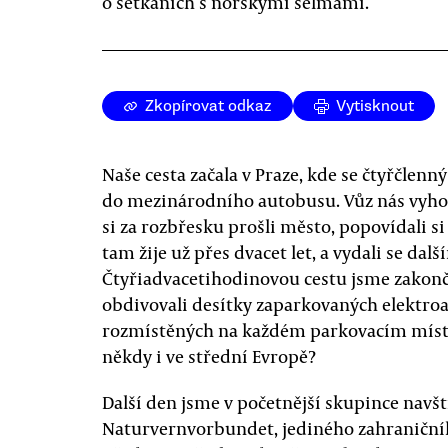
o setkáních s norskými šelmami.
Zkopírovat odkaz
Vytisknout
Naše cesta začala v Praze, kde se čtyřčlen
do mezinárodního autobusu. Vůz nás vyhod
si za rozbřesku prošli město, popovídali s
tam žije už přes dvacet let, a vydali se dal
Čtyřiadvacetihodinovou cestu jsme zakonči
obdivovali desítky zaparkovaných elektroau
rozmístěných na každém parkovacím místě
někdy i ve střední Evropě?
Další den jsme v početnější skupince navšt
Naturvernvorbundet, jediného zahraniční