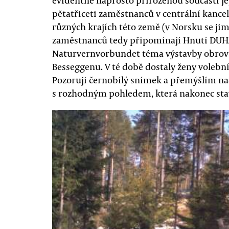
evidentně naprosto přirozenou součástí j
pětatřiceti zaměstnanců v centrální kancelá
různých krajích této země (v Norsku se jim
zaměstnanců tedy připomínají Hnutí DUHA. 
Naturvernvorbundet téma výstavby obrovs
Besseggenu. V té době dostaly ženy volební
Pozoruji černobílý snímek a přemýšlím n
s rozhodným pohledem, která nakonec stav