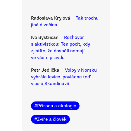
Radoslava Krylová
Tak trochu
jiná divočina
Ivo Bystřičan
Rozhovor
s aktivistkou: Ten pocit, kdy
zjistíte, že dospělí nemají
ve všem pravdu
Petr Jedlička
Volby v Norsku
vyhrála levice, povládne teď
v celé Skandinávii
#
Příroda a ekologie
#
Zvíře a člověk