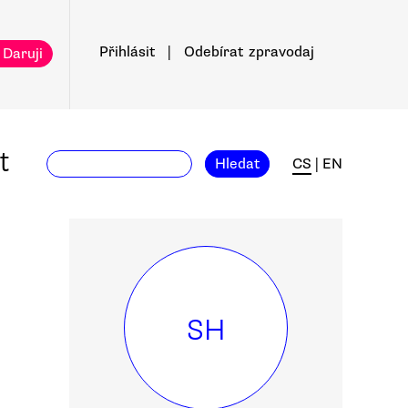
Přihlásit
|
Odebírat
zpravodaj
 Daruji
t
Hledat
CS
|
EN
SH