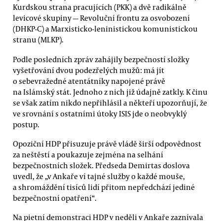
Kurdskou strana pracujících (PKK) a dvě radikálně
levicové skupiny — Revoluční frontu za osvobození
(DHKP-C) a Marxisticko-leninistickou komunistickou
stranu (MLKP).
Podle posledních zpráv zahájily bezpečností složky
vyšetřování dvou podezřelých mužů: má jít
o sebevražedné atentátníky napojené právě
na Islámský stát. Jednoho z nich již údajně zatkly. K činu
se však zatím nikdo nepřihlásil a někteří upozorňují, že
ve srovnání s ostatními útoky ISIS jde o neobvyklý
postup.
Opoziční HDP přisuzuje právě vládě širší odpovědnost
za neštěstí a poukazuje zejména na selhání
bezpečnostních složek. Předseda Demirtas doslova
uvedl, že „v Ankaře ví tajné služby o každé mouše,
a shromáždění tisíců lidí přitom nepředchází jediné
bezpečnostní opatření“.
Na pietní demonstraci HDP v neděli v Ankaře zaznívala