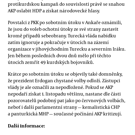
protikurdskou kampaň do souvislosti právě se snahou
AKP oslabit HDP a získat národovecké hlasy.
Povstalci z PKK po sobotním útoku v Ankaře oznámili,
že jsou do voleb ochotni útoky ze své strany zastavit
kromě případů sebeobrany. Turecká vláda nabídku
zatím ignoruje a pokračuje v útocích na zázemí
organizace v jihovýchodním Turecku a severním Iráku.
Jen během posledních dvou dnů mělo při těchto
útocích zemřít 49 kurdských bojovníků.
Krátce po sobotním útoku se objevily také domněnky,
že prezident Erdogan chystané volby odloží. Zástupci
vlády je ale označili za nepodložené. Pokud se AKP
nepodaří získat 1. listopadu většinu, nastane dle části
pozorovatelů podobný pat jako po červnových volbách,
neboť i další parlamentní strany — kemalistická CHP
a panturkická MHP — současné počínání AKP kritizují.
Další informace: