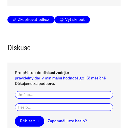
Zkopírovat odkaz
Vytisknout
Diskuse
Pro přístup do diskusí zadejte
pravidelný dar v minimální hodnotě 50 Kč měsíčně
Děkujeme za podporu.
Přihlásit →
Zapomněli jste heslo?