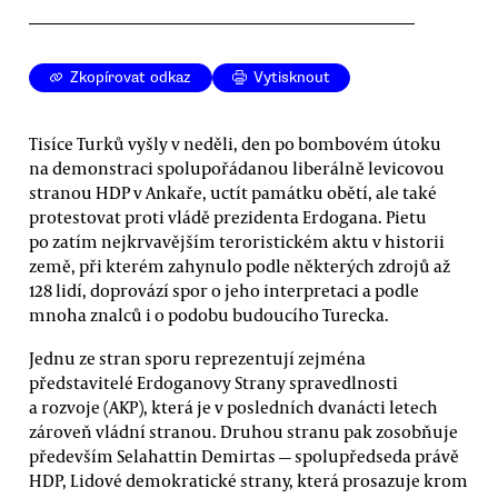
Zkopírovat odkaz
Vytisknout
Tisíce Turků vyšly v neděli, den po bombovém útoku
na demonstraci spolupořádanou liberálně levicovou
stranou HDP v Ankaře, uctít památku obětí, ale také
protestovat proti vládě prezidenta Erdogana. Pietu
po zatím nejkrvavějším teroristickém aktu v historii
země, při kterém zahynulo podle některých zdrojů až
128 lidí, doprovází spor o jeho interpretaci a podle
mnoha znalců i o podobu budoucího Turecka.
Jednu ze stran sporu reprezentují zejména
představitelé Erdoganovy Strany spravedlnosti
a rozvoje (AKP), která je v posledních dvanácti letech
zároveň vládní stranou. Druhou stranu pak zosobňuje
především Selahattin Demirtas — spolupředseda právě
HDP, Lidové demokratické strany, která prosazuje krom