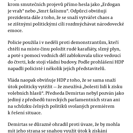
krom smutečních projevů přímo hesla jako „Erdogan
je vrah“ nebo „Smrt fašismu“. Odpůrci obviňují
prezidenta dále z toho, že se snaží vytvářet chaos a
se zištnými politickými cíli rozdmýchávat národovecké
emoce.
Policie použila i v neděli proti demonstrantům, kteří
chtěli na místo činu položit rudé karafiáty, slzný plyn,
a poté s pomocí vodních děl zablokovala ulice vedoucí
do čtvrti, kde stojí vládní budovy. Podle prohlášení HDP
napadli policisté i několik jejích představitelů.
Vláda naopak obviňuje HDP z toho, že se sama snaží
útok politicky vytěžit — že zneužívá „bolesti lidí k zisku
volebních hlasů“. Předseda Demirtas nebyl pozván jako
jediný z předsedů tureckých parlamentních stran ani
na schůzku čelných politiků svolaných premiérem
k řešení situace.
Demirtas se důrazně ohradil proti úvaze, že by mohla
mít jeho strana se snahou využít útok k získání