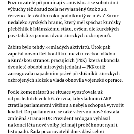
Pozorovatelé připomínají v souvislosti se sobotními
výbuchy též dosud zcela nevyjasněný útok z 20.
července letošního roku podniknutý ve městě Suruc
nedaleko syrských hranic, který měl spáchat kurdský
přeběhlík k Islámskému státu, ovšem dle kurdských
povstalců za pomoci dvou tureckých ozbrojenců.
Zabito bylo tehdy 33 mladých aktivistů. Útok pak
započal novou fázi konfliktu mezi tureckou vládou
a Kurdskou stranou pracujících (PKK), která ukončila
dvouleté období mírových jednání — PKK totiž
zareagovala napadením právě příslušníků tureckých
ozbrojených složek a vláda obnovila vojenské operace.
Podle komentátorů se situace vyostřovala už
od posledních voleb 6. června, kdy vládnoucí AKP
ztratila parlamentní většinu a nebyla schopná vytvořit
koalici. Do parlamentu se také v červnu nově dostala
zmíněná strana HDP. Prezident Erdogan vyhlásil
na konci léta nové volby, jež mají proběhnout nyní 1.
listopadu. Řada pozorovatelů dnes dává celou