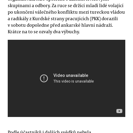
skupinami a odbory. Za ruce se držící mladí lidé volající
po ukončení válečného konfliktu mezi tureckou vládou
a radikály z Kurdské strany pracujících (PKK) dorazili
v sobotu dopoledne před ankarské hlavní nádraží.
Krátce na to se ozvaly dva výbuchy.
Podle účastníků i dalších svědků nebyla