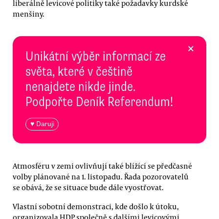
liberálně levicové politiky také požadavky kurdské
menšiny.
×
Unikátní výběr informací ze
světa, které v češtině
nenajdete nikde jinde.
Podpořte Deník Referendum!
♥ Daruji
Atmosféru v zemi ovlivňují také blížící se předčasné
volby plánované na 1. listopadu. Řada pozorovatelů
se obává, že se situace bude dále vyostřovat.
Vlastní sobotní demonstraci, kde došlo k útoku,
organizovala HDP společně s dalšími levicovými