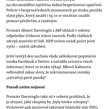
na shromáždění zajištěna žádná bezpečnostní opatření.
Policie v bezprostředních momentech po útoku použila
slzný plyn, který zasáhl i ty, co se mezitím snažili
pomoci přeživším a raněným.
Premiér Ahmet Davutoglu z AKP ohlásil v sobotu
odpoledne třídenní státní smutek. Podle vládních
zdrojů zemřelo 97 lidí. HDP ovšem uvádí počet ještě
vyšší — oněch 128 obětí.
Ještě tentýž den nechala vláda zablokovat populární
média Facebook a Twitter a nařídila cenzuru všech
informací, které se útoku týkají. Mluvčí kabinetu
odůvodnil zákaz slovy, že inkriminované snímky
„vytvářejí pocit paniky“.
Pozadí zatím nejasné
Premiér Davutoglu také už v sobotu prohlásil, že
je zřejmé, jaké skupiny by „byly útoku schopny“.
Vysloveně pak jmenoval takzvaný Islámský stát (ISIS),