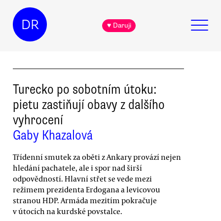
DR
♥ Daruji
Turecko po sobotním útoku:
pietu zastiňují obavy z dalšího
vyhrocení
Gaby Khazalová
Třídenní smutek za oběti z Ankary provází nejen
hledání pachatele, ale i spor nad širší
odpovědností. Hlavní střet se vede mezi
režimem prezidenta Erdogana a levicovou
stranou HDP. Armáda mezitím pokračuje
v útocích na kurdské povstalce.