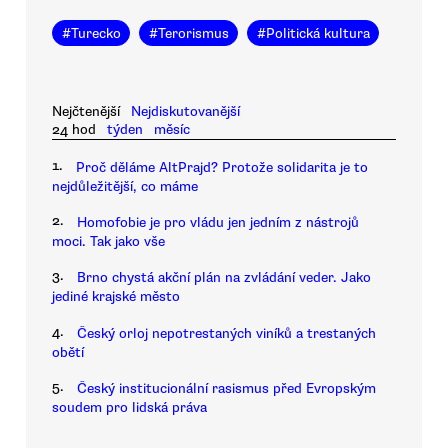
#
Turecko
#
Terorismus
#
Politická kultura
Nejčtenější
Nejdiskutovanější
24 hod
týden
měsíc
1.
Proč děláme AltPrajd? Protože solidarita je to
nejdůležitější, co máme
2.
Homofobie je pro vládu jen jedním z nástrojů
moci. Tak jako vše
3.
Brno chystá akční plán na zvládání veder. Jako
jediné krajské město
4.
Český orloj nepotrestaných viníků a trestaných
obětí
5.
Český institucionální rasismus před Evropským
soudem pro lidská práva