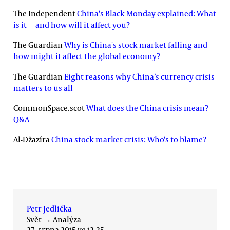
The Independent
China's Black Monday explained: What
is it — and how will it affect you?
The Guardian
Why is China's stock market falling and
how might it affect the global economy?
The Guardian
Eight reasons why China’s currency crisis
matters to us all
CommonSpace.scot
What does the China crisis mean?
Q&A
Al-Džazíra
China stock market crisis: Who's to blame?
Petr Jedlička
Svět
→
Analýza
27. srpna 2015 ve 12.25