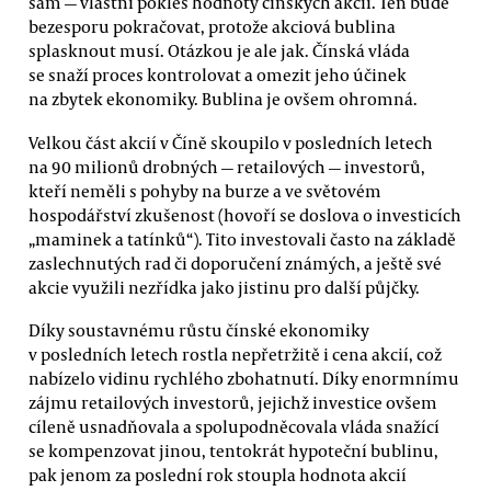
sám — vlastní pokles hodnoty čínských akcií. Ten bude
bezesporu pokračovat, protože akciová bublina
splasknout musí. Otázkou je ale jak. Čínská vláda
se snaží proces kontrolovat a omezit jeho účinek
na zbytek ekonomiky. Bublina je ovšem ohromná.
Velkou část akcií v Číně skoupilo v posledních letech
na 90 milionů drobných — retailových — investorů,
kteří neměli s pohyby na burze a ve světovém
hospodářství zkušenost (hovoří se doslova o investicích
„maminek a tatínků“). Tito investovali často na základě
zaslechnutých rad či doporučení známých, a ještě své
akcie využili nezřídka jako jistinu pro další půjčky.
Díky soustavnému růstu čínské ekonomiky
v posledních letech rostla nepřetržitě i cena akcií, což
nabízelo vidinu rychlého zbohatnutí. Díky enormnímu
zájmu retailových investorů, jejichž investice ovšem
cíleně usnadňovala a spolupodněcovala vláda snažící
se kompenzovat jinou, tentokrát hypoteční bublinu,
pak jenom za poslední rok stoupla hodnota akcií