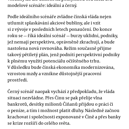
modelové scénáře: ideální a černý.
Podle ideálního scénáře zvládne čínská vláda nejen
utlumit splaskávání akciové bubliny, ale i vzít
si z vývoje v posledních letech ponaučení. Do konce
roku se — říká ideální scénář — burzy uklidní, podniky,
jež nemají perspektivu, oprávněně zkrachují, a bude
nastolena nová rovnováha. Režim současně přijme
takový pětiletý plán, jenž podnítí perspektivní podniky
k plnému využití potenciálu očištěného trhu.
V důsledku bude čínská ekonomika modernizována,
vzrostou mzdy a vznikne důstojnější pracovní
prostředí.
Černý scénář naopak vychází z předpokladu, že vláda
situaci nezvládne. Přes Čínu se pak přelije vlna
bankrotů, desítky milionů Číňanů přijdou o práci či
o peníze, a tím i možnost platit dluhy. Následně začnou
krachovat i společnosti exponované v Číně a přes banky
se krize rozšíří do celého světa.