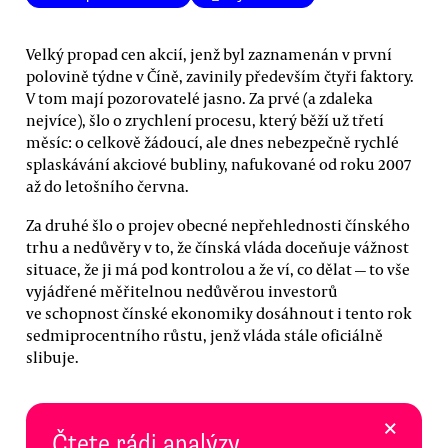
Velký propad cen akcií, jenž byl zaznamenán v první
polovině týdne v Číně, zavinily především čtyři faktory.
V tom mají pozorovatelé jasno. Za prvé (a zdaleka
nejvíce), šlo o zrychlení procesu, který běží už třetí
měsíc: o celkově žádoucí, ale dnes nebezpečně rychlé
splaskávání akciové bubliny, nafukované od roku 2007
až do letošního června.
Za druhé šlo o projev obecné nepřehlednosti čínského
trhu a nedůvěry v to, že čínská vláda doceňuje vážnost
situace, že ji má pod kontrolou a že ví, co dělat — to vše
vyjádřené měřitelnou nedůvěrou investorů
ve schopnost čínské ekonomiky dosáhnout i tento rok
sedmiprocentního růstu, jenž vláda stále oficiálně
slibuje.
×
Čtete rádi analýzy