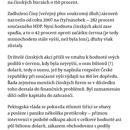
na čínských burzách o 150 procent.
Zadlužení Číny (veřejný plus soukromý dluh) zároveň
narostlo od roku 2007 na čtyřnásobek — 282 procent
současného HDP. Nyní hodnota čínských akcií zase
spadla, a to o 42 procent oproti začátku června (je tedy
mimochodem stále vyšší, než byla loni), dluhy však
zůstaly.
Držitelé čínských akcí přišli ve vztahu k hodnotě svých
podílů v červnu, kdy byla nejvyšší, o osm bilionů (!)
dolarů, tedy o sumu, jež by naplnila rozpočet České
republiky při současné výši výdajů na 160 let dopředu.
Řada zejména menších čínských firem se v důsledku
toho dostala do finančních problémů. Byl zaznamenán
dílčí odliv kapitálu do zahraničí.
Pekingská vláda se pokusila ztlumit šířící se obavy
a posléze i paniku několika protikroky — přímou
intervencí v podobě odkupu akcií v celkové hodnotě asi
půl bilionu dolarů, zákazem obchodování s podíly