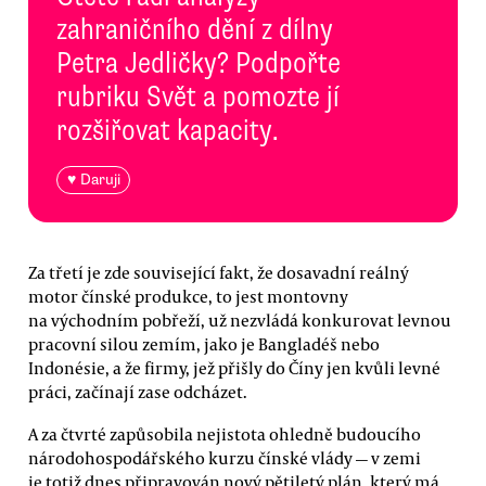
zahraničního dění z dílny
Petra Jedličky? Podpořte
rubriku Svět a pomozte jí
rozšiřovat kapacity.
♥ Daruji
Za třetí je zde související fakt, že dosavadní reálný
motor čínské produkce, to jest montovny
na východním pobřeží, už nezvládá konkurovat levnou
pracovní silou zemím, jako je Bangladéš nebo
Indonésie, a že firmy, jež přišly do Číny jen kvůli levné
práci, začínají zase odcházet.
A za čtvrté zapůsobila nejistota ohledně budoucího
národohospodářského kurzu čínské vlády — v zemi
je totiž dnes připravován nový pětiletý plán, který má