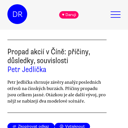
DR
♥ Daruji
Propad akcií v Číně: příčiny,
důsledky, souvislosti
Petr Jedlička
Petr Jedlička shrnuje závěry analýz posledních
otřesů na čínských burzách. Příčiny propadu
jsou celkem jasné. Otázkou je ale další vývoj, pro
nějž se nabízejí dva modelové scénáře.
Zkopírovat odkaz
Vytisknout