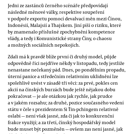
Jedni ze zastánců černého scénáře předpovídají
následné měnové války, respektive soupeření
v podpoře exportu pomocí devalvací měn mezi Čínou,
Indonésií, Malajsií a Thajskem. Jiní píší o riziku, které
by znamenalo příslušné zpochybnění kompetence
vlády, a tedy i Komunistické strany Číny, o chaosu
a možných sociálních nepokojích.
Zdali má k pravdě blíže první či druhý model, půjde
odpovědně říci nejdříve někdy v listopadu, tedy jestliže
nenastane nečekaný pád. Dnes, po pondělním propadu,
úterní panice a středečním relativním uklidnění lze
spolehlivě uvést v zásadě tři věci: za prvé, pokles cen
akcií na čínských burzách bude ještě nějakou dobu
pokračovat — je ale otázkou jak rychle, jak prudce
a v jakém rozsahu; za druhé, pozice současného vedení
státu v čele s prezidentem Si Ťin-pchingem relativně
oslabí — není však jasné, zda či jak to konkurenční
frakce využijí; a za třetí, čínský hospodářský model
bude muset být pozměněn — ovšem zas není jasné, jak