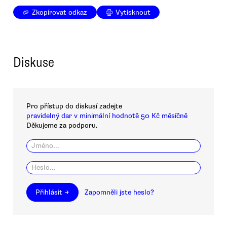
Zkopírovat odkaz
Vytisknout
Diskuse
Pro přístup do diskusí zadejte
pravidelný dar v minimální hodnotě 50 Kč měsíčně
Děkujeme za podporu.
Přihlásit →
Zapomněli jste heslo?