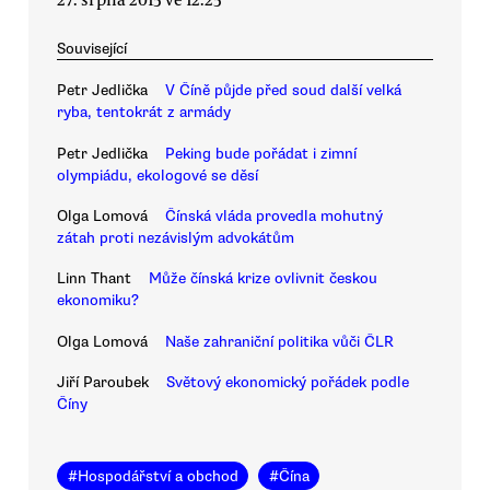
Související
Petr Jedlička
V Číně půjde před soud další velká
ryba, tentokrát z armády
Petr Jedlička
Peking bude pořádat i zimní
olympiádu, ekologové se děsí
Olga Lomová
Čínská vláda provedla mohutný
zátah proti nezávislým advokátům
Linn Thant
Může čínská krize ovlivnit českou
ekonomiku?
Olga Lomová
Naše zahraniční politika vůči ČLR
Jiří Paroubek
Světový ekonomický pořádek podle
Číny
#
Hospodářství a obchod
#
Čína