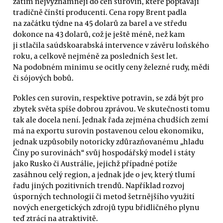
zatím nejvýznamněji do cen surovin, které poptávají
tradičně čínští producenti. Cena ropy Brent padla
na začátku týdne na 45 dolarů za barel a ve středu
dokonce na 43 dolarů, což je ještě méně, než kam
ji stlačila saúdskoarabská intervence v závěru loňského
roku, a celkově nejméně za posledních šest let.
Na podobném minimu se ocitly ceny železné rudy, mědi
či sójových bobů.
Pokles cen surovin, respektive potravin, se zdá být pro
zbytek světa spíše dobrou zprávou. Ve skutečnosti tomu
tak ale docela není. Jednak řada zejména chudších zemí
má na exportu surovin postavenou celou ekonomiku,
jednak uzpůsobily notoricky zdůrazňovanému „hladu
Číny po surovinách“ svůj hospodářský model i státy
jako Rusko či Austrálie, jejichž případné potíže
zasáhnou celý region, a jednak jde o jev, který tlumí
řadu jiných pozitivních trendů. Například rozvoj
úsporných technologií či metod šetrnějšího využití
nových energetických zdrojů typu břidličného plynu
teď ztrácí na atraktivitě.