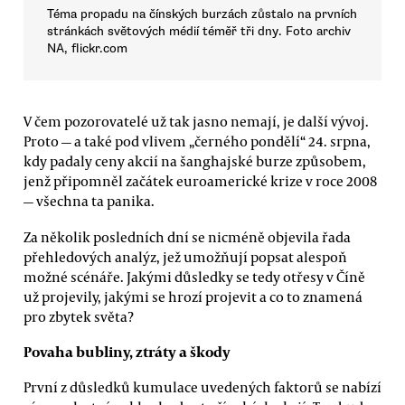
Téma propadu na čínských burzách zůstalo na prvních
stránkách světových médií téměř tři dny. Foto archiv
NA, flickr.com
V čem pozorovatelé už tak jasno nemají, je další vývoj.
Proto — a také pod vlivem „černého pondělí“ 24. srpna,
kdy padaly ceny akcií na šanghajské burze způsobem,
jenž připomněl začátek euroamerické krize v roce 2008
— všechna ta panika.
Za několik posledních dní se nicméně objevila řada
přehledových analýz, jež umožňují popsat alespoň
možné scénáře. Jakými důsledky se tedy otřesy v Číně
už projevily, jakými se hrozí projevit a co to znamená
pro zbytek světa?
Povaha bubliny, ztráty a škody
První z důsledků kumulace uvedených faktorů se nabízí