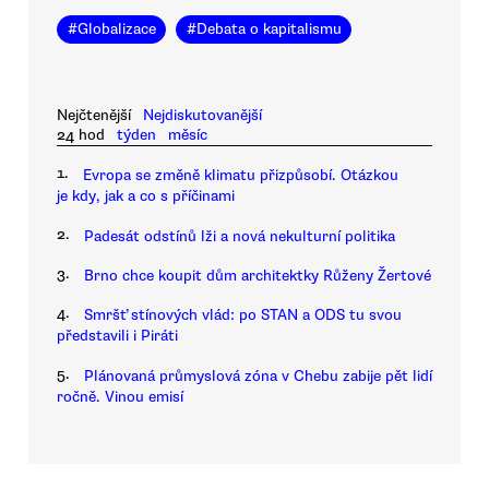
#
Globalizace
#
Debata o kapitalismu
Nejčtenější
Nejdiskutovanější
24 hod
týden
měsíc
1.
Evropa se změně klimatu přizpůsobí. Otázkou
je kdy, jak a co s příčinami
2.
Padesát odstínů lži a nová nekulturní politika
3.
Brno chce koupit dům architektky Růženy Žertové
4.
Smršť stínových vlád: po STAN a ODS tu svou
představili i Piráti
5.
Plánovaná průmyslová zóna v Chebu zabije pět lidí
ročně. Vinou emisí