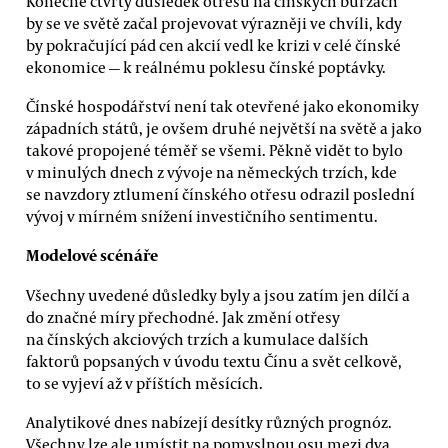
Konečně čtvrtý důsledek otřesů na čínských burzách
by se ve světě začal projevovat výrazněji ve chvíli, kdy
by pokračující pád cen akcií vedl ke krizi v celé čínské
ekonomice — k reálnému poklesu čínské poptávky.
Čínské hospodářství není tak otevřené jako ekonomiky
západních států, je ovšem druhé největší na světě a jako
takové propojené téměř se všemi. Pěkně vidět to bylo
v minulých dnech z vývoje na německých trzích, kde
se navzdory ztlumení čínského otřesu odrazil poslední
vývoj v mírném snížení investičního sentimentu.
Modelové scénáře
Všechny uvedené důsledky byly a jsou zatím jen dílčí a
do značné míry přechodné. Jak změní otřesy
na čínských akciových trzích a kumulace dalších
faktorů popsaných v úvodu textu Čínu a svět celkově,
to se vyjeví až v příštích měsících.
Analytikové dnes nabízejí desítky různých prognóz.
Všechny lze ale umístit na pomyslnou osu mezi dva