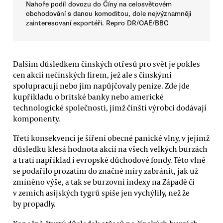
Nahoře podíl dovozu do Číny na celosvětovém
obchodování s danou komoditou, dole nejvýznamněji
zainteresovaní exportéři. Repro DR/OAE/BBC
Dalším důsledkem čínských otřesů pro svět je pokles
cen akcií nečínských firem, jež ale s čínskými
spolupracují nebo jim napůjčovaly peníze. Zde jde
kupříkladu o britské banky nebo americké
technologické společnosti, jimž čínští výrobci dodávají
komponenty.
Třetí konsekvencí je šíření obecné panické vlny, v jejímž
důsledku klesá hodnota akcií na všech velkých burzách
a tratí například i evropské důchodové fondy. Této vlně
se podařilo prozatím do značné míry zabránit, jak už
zmíněno výše, a tak se burzovní indexy na Západě či
v zemích asijských tygrů spíše jen vychýlily, než že
by propadly.