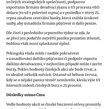
určitých strategických společností, podporou
exportním firmám devalvací jüanu o tři procenta vůči
dolaru (to už v polovině srpna) a v posledku v úterý 25.
srpna zásahem centrální banky, která snížila úrokové
sazby, aby usnadnila firmám půjčovat si další peníze.
Dle čísel z posledního srpnového týdne se zdá, že
se přeci jen podařilo největší paniku prozatím ztlumit,
bublina však musí splasknout úplně.
Pekingská vláda může i nadále pokračovat
v usnadňování dalšího půjčování či podpoře exportu
dalšími devalvacemi, v nejhorším případě může i zavřít
burzy. Pokles hodnoty čínských akcí ale bude trvat, a
to ideálně několik měsíců. Ostatně už během června,
kdy se o nějaké panice téměř nemluvilo, klesla výše tří
hlavních indexů čínských burz o 25 procent.
Důsledky mimo Čínu
Vedle hodnoty akcií se čínské burzovní otřesy promítly