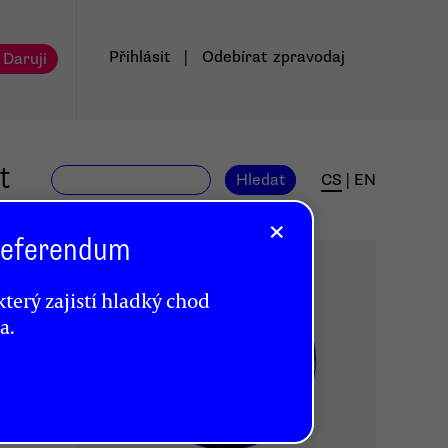
Přihlásit
|
Odebírat
zpravodaj
 Daruji
t
Hledat
CS
|
EN
×
 Referendum
terý zajistí hladký chod
a.