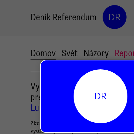
Deník Referendum
DR
Domov
Svět
Názory
Repo
Vyšlechtěme si příštího
DR
prezidenta
Lukáš Jelínek
Zkusme panoptikální figury dnešních dis
využít k výchově příští hlavy státu. Kdo vš