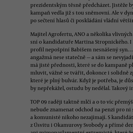
prezidentským těsně předcházet. Jistěže b
kampaň vedla již s tou sněmovní. Ale v dy
po sečtení hlasů či poskládání vládní větši
Majitel Agrofertu, ANO a několika vlivnýc
sní o kandidatuře Martina Stropnického. I
profil nepošpiní Babišem nesnášený syn…
angažmá nese statečně — a sám se nevyjadřu
má jisté přednosti, které se do kampaně 
mluvit, vážně se tvářit, dokonce i solidně
které je plný bulvár. Když je potřeba, je dů
by nepřekážel, ostudu by nedělal. Takový i
TOP 09 raději taktně mlčí a o to víc přemý
nebude znamenat odchod na penzi pro ni 
a komunisté nikoho nezajímají. S kandidát
z Úsvitu i Okamurovy Svobody a přímé demo
ani mimoparlamentní extremisté, které žen