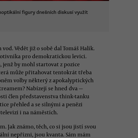
ikální figury dnešních diskusí využít
vod. Vědět již o sobě dal Tomáš Halík.
otivníka pro demokratickou levici.
 jenž by mohl startovat z pozice
terá může přitahovat tentokrát třeba
koněm volby některý z apokalyptických
reamem? Nabízejí se hned dva —
osti člen představenstva think-tanku
tice přehled a se silnými a penězi
elevizi i na náměstích.
 Jak známo, těch, co si jsou jistí svou
iální nepřízni, jsou kvanta. Sám mám