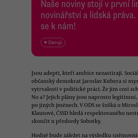
Naše noviny stojí v první l
novinářství a lidská práva.
se k nám!
♥ Daruji
Jsou adepti, kteří ambice nezastírají. Soc
občanský demokrat Jaroslav Kubera si myslí,
vytrvalosti v politické práci. Že jim cosi 
No a? Jejich plány jsou naprosto legitimní, 
po jiných jménech. V ODS se šušká o Miros
Klausové, ČSSD hledá respektovaného nestr
skončit u předsedy Sobotky.
Hodně bude záležet na výsledku sněmovní