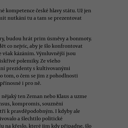
é kompetence české hlavy státu. Už jen
mít nutkání tu a tam se prezentovat
mery, budou hrát prim úsměvy a bonmoty.
t co nejvíc, aby je šlo konfrontovat
se však kázáním. Výmluvnější jsou
jiskřivé polemiky. Ze všeho
ální prezidenty s kultivovanými
 o tom, o čem se jim z pohodlnosti
přínosné i pro ně.
e nějaký ten Zeman nebo Klaus a uzme
nsus, kompromis, souznění
atří k pravděpodobným. I kdyby ale
ovalo a šlechtilo politické
u na křeslo, které jim kdy připadne, šlo