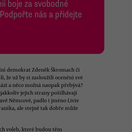
inii boje za svobodné
 Podpořte nás a přidejte
iální demokrat Zdeněk Škromach či
 že už by si zasloužili ocenění své
schází a něco možná naopak přebývá?
jakkoliv jejich strany pošilhávají
lavě Němcové, padlo i jméno Livie
aníka, ale stejně tak dobře může
ch voleb, které budou těm