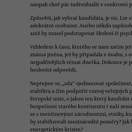
naopak chuť pár individualit v soukromí
Způsobů, jak vybrat kandidáta, je víc. Lze 
adekvátní osobnost. Anebo někdo zapůsobí
aniž by musel podstupovat školení či psyc
Vzhledem k času, kterého se nám zatím ješ
známá jména, jež by připadala v úvahu, s o
nejpalčivějších témat dneška. Dokonce je p
heslovité odpovědi.
Neptejme se, „zda“ sjednocovat společnost, al
stabilitu a čím podpořit rozvoj veřejných 
Evropské unie, o jakou ten který kandidát č
bezpečnost starého kontinentu i naší země
se s menšinovými národnostmi, etniky, k
by stabilizovali mezinárodní poměry? Jak
energetickým krizím?