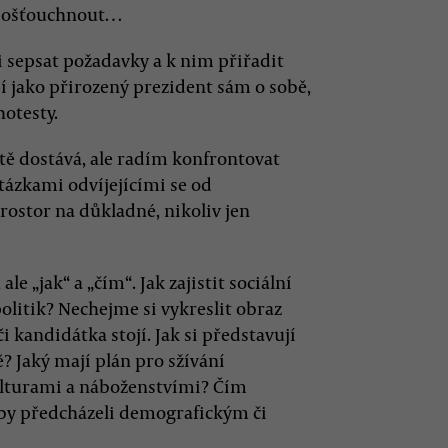
 pošťouchnout…
si sepsat požadavky a k nim přiřadit
 jako přirozený prezident sám o sobě,
hotesty.
tě dostává, ale radím konfrontovat
tázkami odvíjejícími se od
rostor na důkladné, nikoliv jen
e „jak“ a „čím“. Jak zajistit sociální
politik? Nechejme si vykreslit obraz
i kandidátka stojí. Jak si představují
? Jaký mají plán pro sžívání
ulturami a náboženstvími? Čím
 by předcházeli demografickým či