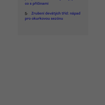
co s příčinami
5.
Zrušení devátých tříd: nápad
pro okurkovou sezónu