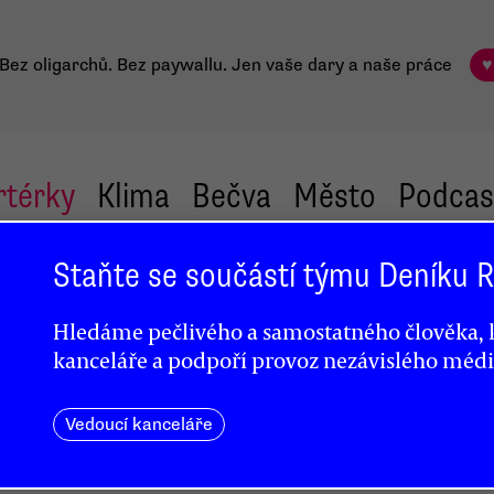
Bez oligarchů. Bez paywallu.
Jen vaše dary a naše práce
♥
rtérky
Klima
Bečva
Město
Podcas
Staňte se součástí týmu Deníku
Hledáme pečlivého a samostatného člověka, k
kanceláře a podpoří provoz nezávislého médi
Vedoucí kanceláře
kusí
echno