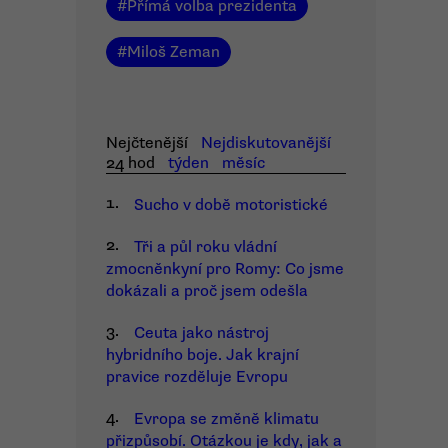
#
Přímá volba prezidenta
#
Miloš Zeman
Nejčtenější
Nejdiskutovanější
24 hod
týden
měsíc
1.
Sucho v době motoristické
2.
Tři a půl roku vládní
zmocněnkyní pro Romy: Co jsme
dokázali a proč jsem odešla
3.
Ceuta jako nástroj
hybridního boje. Jak krajní
pravice rozděluje Evropu
4.
Evropa se změně klimatu
přizpůsobí. Otázkou je kdy, jak a