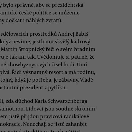
y bylo správné, aby se prezidentská
namické české politice se můžeme
ny dočkat i náhlých zvratů.
h sdělovacích prostředků Andrej Babiš
 když nevíme, jestli mu skvělý kádrový
 Martin Stropnický řeči o svém hradním
je tak ani tak. Uvědomuje si patrně, že
plné showbyznysových čísel hodí. Umí
 zpívá. Řídí významný resort a má rodinu,
stojný, když je potřeba, je zábavný. Vládě
nstantní prezident z pytlíku.
šlí, zda důchod Karla Schwarzenberga
samotnou. Lidovci jsou soudně skromní
em jistě přijdou pravicoví radikálové
kracie. Nenechají se jistě zahanbit
e vpřed atraktivní strach a šířící