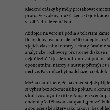
Kladené otázky by měly přesahovat omezen
proto, že zvolený muž či žena stejně bude 
v roli ředitele zeměkoule.
Až dojde na veřejná pódia a televizní ka
Do té doby bychom ale měli o adeptech vědě
s jejich vlastními obrazy a citáty. Braňme 
analytické rozhovory, prostorné diskuse i 
nejdůležitější je ale konfrontovat potenci
oponentními názory a nutit je přemýšlet i
nechce. Pak může být nadcházející období 
Možná namítnete, že nakonec stejně přijd
si výhru bez sebemenšího pokusu o konse
s kultivovanými kritiky. Ano, ten scénář p
období před žhavou kampaní „pouze“ kultiv
a společenské aktéry jako takové, bez ohled