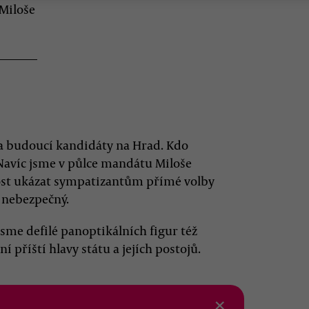
 Miloše
 na budoucí kandidáty na Hrad. Kdo
… Navíc jsme v půlce mandátu Miloše
ost ukázat sympatizantům přímé volby
 nebezpečný.
me defilé panoptikálních figur též
 příští hlavy státu a jejích postojů.
×