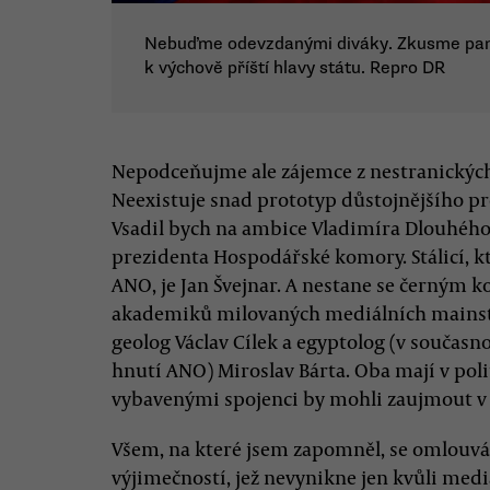
Nebuďme odevzdanými diváky. Zkusme panopt
k výchově příští hlavy státu. Repro DR
Nepodceňujme ale zájemce z nestranických 
Neexistuje snad prototyp důstojnějšího pr
Vsadil bych na ambice Vladimíra Dlouhého,
prezidenta Hospodářské komory. Stálicí, k
ANO, je Jan Švejnar. A nestane se černým 
akademiků milovaných mediálních mainst
geolog Václav Cílek a egyptolog (v současn
hnutí ANO) Miroslav Bárta. Oba mají v poli
vybavenými spojenci by mohli zaujmout v t
Všem, na které jsem zapomněl, se omlouvám.
výjimečností, jež nevynikne jen kvůli med