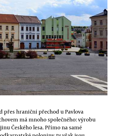
d přes hraniční přechod u Pavlova
Tachovem má mnoho společného: výrobu
jinu Českého lesa. Přímo na samé
podkarpatské poloniny, ty však jsou