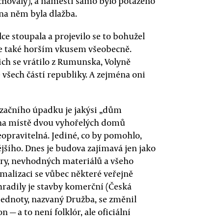
achovaly), a náměstí samo bylo potaženo
na něm byla dlažba.
ce stoupala a projevilo se to bohužel
e také horším vkusem všeobecně.
nich se vrátilo z Rumunska, Volyně
ze všech částí republiky. A zejména oni
ačního úpadku je jakýsi „dům
na místě dvou vyhořelých domů
eopravitelná. Jediné, co by pomohlo,
jšího. Dnes je budova zajímavá jen jako
ury, nevhodných materiálů a všeho
rmalizaci se vůbec některé veřejně
ahradily je stavby komerční (Česká
Jednoty, nazvaný Družba, se změnil
 — a to není folklór, ale oficiální