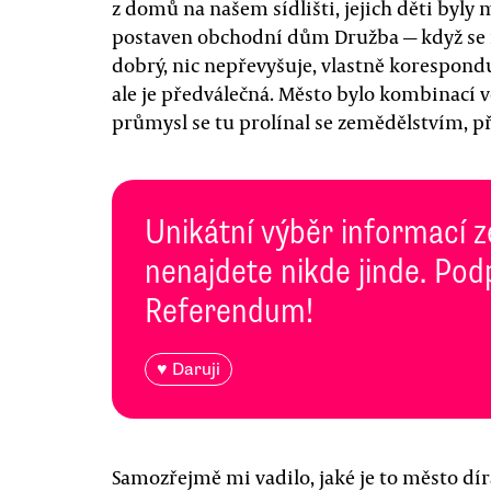
z domů na našem sídlišti, jejich děti byly 
postaven obchodní dům Družba — když se 
dobrý, nic nepřevyšuje, vlastně korespond
ale je předválečná. Město bylo kombinací
průmysl se tu prolínal se zemědělstvím, p
Unikátní výběr informací z
nenajdete nikde jinde. Pod
Referendum!
♥ Daruji
Samozřejmě mi vadilo, jaké je to město díra