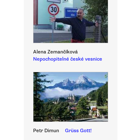
Alena Zemančíková
Nepochopitelné české vesnice
Petr Dimun
Grüss Gott!