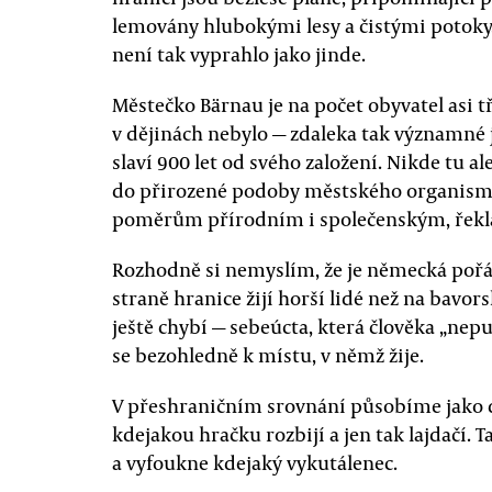
lemovány hlubokými lesy a čistými potoky
není tak vyprahlo jako jinde.
Městečko Bärnau je na počet obyvatel asi t
v dějinách nebylo — zdaleka tak významné j
slaví 900 let od svého založení. Nikde tu a
do přirozené podoby městského organismu
poměrům přírodním i společenským, řekl
Rozhodně si nemyslím, že je německá pořád
straně hranice žijí horší lidé než na bavor
ještě chybí — sebeúcta, která člověka „nep
se bezohledně k místu, v němž žije.
V přeshraničním srovnání působíme jako dě
kdejakou hračku rozbijí a jen tak lajdačí
a vyfoukne kdejaký vykutálenec.