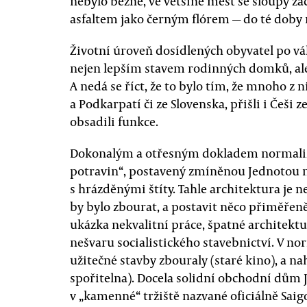
nebylo běžné, ve většině měst se sloupy z
asfaltem jako černým flórem — do té doby 
Životní úroveň dosídlených obyvatel po vál
nejen lepším stavem rodinných domků, al
A nedá se říct, že to bylo tím, že mnoho z 
a Podkarpatí či ze Slovenska, přišli i Češi 
obsadili funkce.
Dokonalým a otřesným dokladem normaliz
potravin“, postavený zmíněnou Jednotou 
s hrázděnými štíty. Tahle architektura je n
by bylo zbourat, a postavit něco přiměřeně
ukázka nekvalitní práce, špatné architekt
nešvaru socialistického stavebnictví. V no
užitečné stavby zbouraly (staré kino), a n
spořitelna). Docela solidní obchodní dům 
v „kamenné“ tržiště nazvané oficiálně Saigon