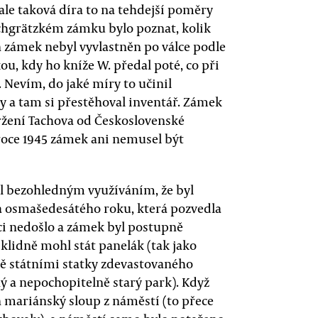
 ale taková díra to na tehdejší poměry
schgrätzkém zámku bylo poznat, kolik
 zámek nebyl vyvlastněn po válce podle
ou, kdy ho kníže W. předal poté, co při
 Nevím, do jaké míry to učinil
y a tam si přestěhoval inventář. Zámek
tržení Tachova od Československé
o roce 1945 zámek ani nemusel být
ral bezohledným využíváním, že byl
a osmašedesátého roku, která pozvedla
ci nedošlo a zámek byl postupně
 klidně mohl stát panelák (tak jako
stě státními statky zdevastovaného
ý a nepochopitelně starý park). Když
 mariánský sloup z náměstí (to přece