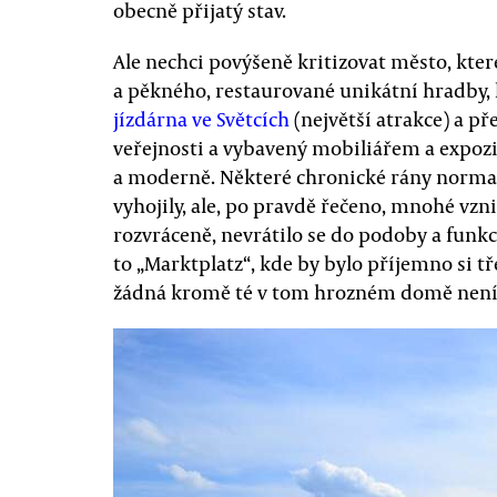
obecně přijatý stav.
Ale nechci povýšeně kritizovat město, kter
a pěkného, restaurované unikátní hradby,
jízdárna ve Světcích
(největší atrakce) a 
veřejnosti a vybavený mobiliářem a expozic
a moderně. Některé chronické rány normal
vyhojily, ale, po pravdě řečeno, mnohé vz
rozvráceně, nevrátilo se do podoby a funkc
to „Marktplatz“, kde by bylo příjemno si t
žádná kromě té v tom hrozném domě není),