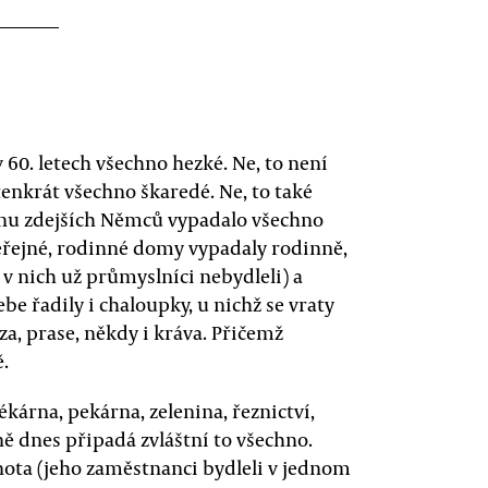
v 60. letech všechno hezké. Ne, to není
tenkrát všechno škaredé. Ne, to také
unu zdejších Němců vypadalo všechno
eřejné, rodinné domy vypadaly rodinně,
 v nich už průmyslníci nebydleli) a
be řadily i chaloupky, u nichž se vraty
oza, prase, někdy i kráva. Přičemž
.
árna, pekárna, zelenina, řeznictví,
ě dnes připadá zvláštní to všechno.
nota (jeho zaměstnanci bydleli v jednom