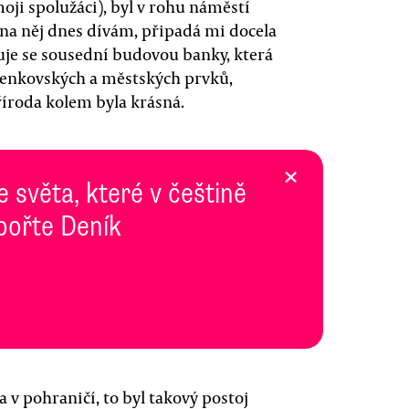
moji spolužáci), byl v rohu náměstí
na něj dnes dívám, připadá mi docela
uje se sousední budovou banky, která
 venkovských a městských prvků,
říroda kolem byla krásná.
×
e světa, které v češtině
pořte Deník
 v pohraničí, to byl takový postoj