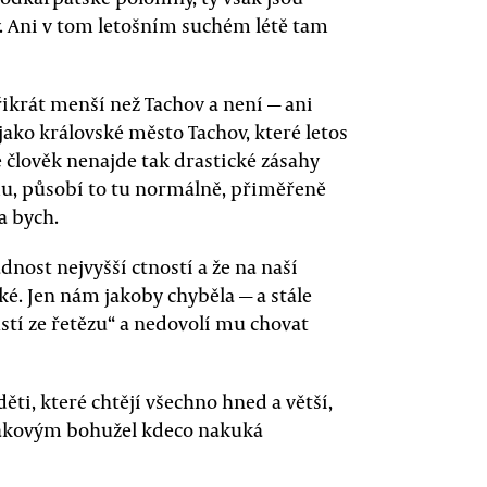
. Ani v tom letošním suchém létě tam
řikrát menší než Tachov a není — ani
ako královské město Tachov, které letos
le člověk nenajde tak drastické zásahy
, působí to tu normálně, přiměřeně
a bych.
nost nejvyšší ctností a že na naší
ské. Jen nám jakoby chyběla — a stále
ustí ze řetězu“ a nedovolí mu chovat
ti, které chtějí všechno hned a větší,
. Takovým bohužel kdeco nakuká