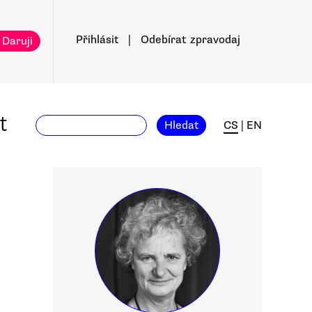
Přihlásit
|
Odebírat
zpravodaj
 Daruji
t
Hledat
CS
|
EN