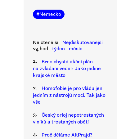
#
Německo
Nejčtenější
Nejdiskutovanější
24 hod
týden
měsíc
1.
Brno chystá akční plán
na zvládání veder. Jako jediné
krajské město
2.
Homofobie je pro vládu jen
jedním z nástrojů moci. Tak jako
vše
3.
Český orloj nepotrestaných
viníků a trestaných obětí
4.
Proč děláme AltPrajd?