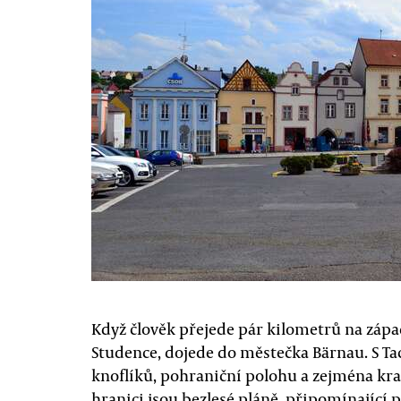
Když člověk přejede pár kilometrů na zápa
Studence, dojede do městečka Bärnau. S 
knoflíků, pohraniční polohu a zejména kra
hranici jsou bezlesé pláně, připomínající 