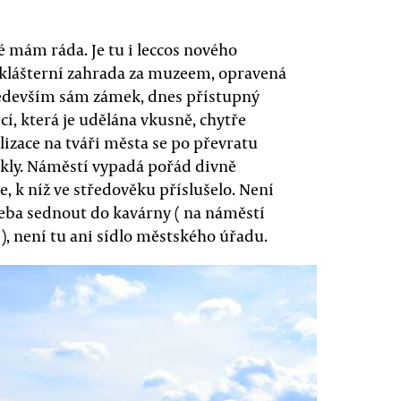
é mám ráda. Je tu i leccos nového
 klášterní zahrada za muzeem, opravená
především sám zámek, dnes přístupný
í, která je udělána vkusně, chytře
izace na tváři města se po převratu
nikly. Náměstí vypadá pořád divně
e, k níž ve středověku příslušelo. Není
řeba sednout do kavárny ( na náměstí
 není tu ani sídlo městského úřadu.