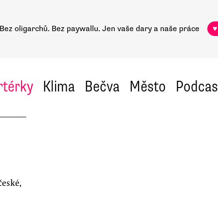
Bez oligarchů. Bez paywallu.
Jen vaše dary a naše práce
♥
rtérky
Klima
Bečva
Město
Podcas
české,