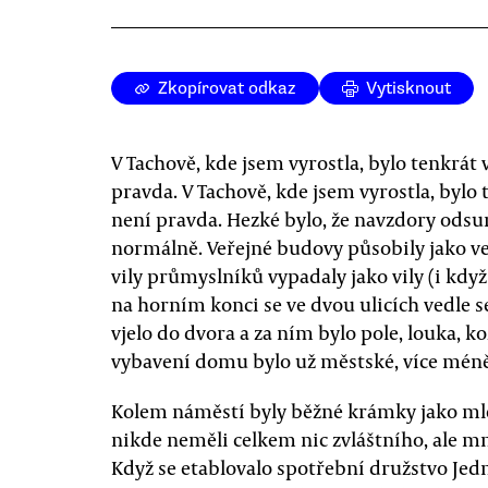
Zkopírovat odkaz
Vytisknout
V Tachově, kde jsem vyrostla, bylo tenkrát 
pravda. V Tachově, kde jsem vyrostla, bylo 
není pravda. Hezké bylo, že navzdory ods
normálně. Veřejné budovy působily jako v
vily průmyslníků vypadaly jako vily (i když
na horním konci se ve dvou ulicích vedle se
vjelo do dvora a za ním bylo pole, louka, k
vybavení domu bylo už městské, více méně
Kolem náměstí byly běžné krámky jako mlék
nikde neměli celkem nic zvláštního, ale mn
Když se etablovalo spotřební družstvo Jed