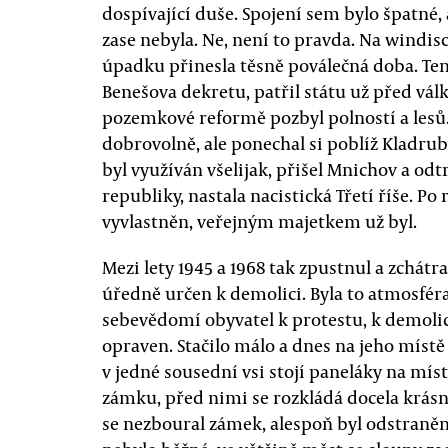
dospívající duše. Spojení sem bylo špatné,
zase nebyla. Ne, není to pravda. Na windi
úpadku přinesla těsně poválečná doba. Ten
Benešova dekretu, patřil státu už před válk
pozemkové reformě pozbyl polností a lesů.
dobrovolně, ale ponechal si poblíž Kladrub
byl využíván všelijak, přišel Mnichov a od
republiky, nastala nacistická Třetí říše. P
vyvlastněn, veřejným majetkem už byl.
Mezi lety 1945 a 1968 tak zpustnul a zchát
úředně určen k demolici. Byla to atmosfér
sebevědomí obyvatel k protestu, k demoli
opraven. Stačilo málo a dnes na jeho místě
v jedné sousední vsi stojí paneláky na mí
zámku, před nimi se rozkládá docela krásn
se nezboural zámek, alespoň byl odstraněn