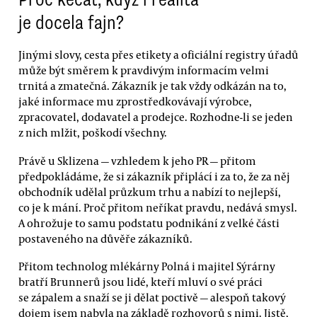
je docela fajn?
Jinými slovy, cesta přes etikety a oficiální registry úřadů
může být směrem k pravdivým informacím velmi
trnitá a zmatečná. Zákazník je tak vždy odkázán na to,
jaké informace mu zprostředkovávají výrobce,
zpracovatel, dodavatel a prodejce. Rozhodne-li se jeden
z nich mlžit, poškodí všechny.
Právě u Sklizena — vzhledem k jeho PR — přitom
předpokládáme, že si zákazník připlácí i za to, že za něj
obchodník udělal průzkum trhu a nabízí to nejlepší,
co je k mání. Proč přitom neříkat pravdu, nedává smysl.
A ohrožuje to samu podstatu podnikání z velké části
postaveného na důvěře zákazníků.
Přitom technolog mlékárny Polná i majitel Sýrárny
bratří Brunnerů jsou lidé, kteří mluví o své práci
se zápalem a snaží se ji dělat poctivě — alespoň takový
dojem jsem nabyla na základě rozhovorů s nimi. Jistě,