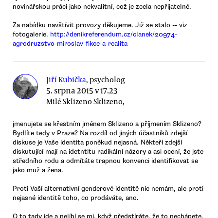
novinářskou práci jako nekvalitní, což je zcela nepřijatelné.
Za nabídku navštívit provozy děkujeme. Již se stalo -- viz
fotogalerie.
http://denikreferendum.cz/clanek/20974-
agrodruzstvo-miroslav-fikce-a-realita
Jiří Kubička
, psycholog
5. srpna 2015 v 17.23
Milé Sklizeno Sklizeno,
jmenujete se křestním jménem Sklizeno a příjmením Sklizeno?
Bydlíte tedy v Praze? Na rozdíl od jiných účastníků zdejší
diskuse je Vaše identita poněkud nejasná. Někteří zdejší
diskutující mají na idetntitu radikální názory a asi ocení, že jste
středního rodu a odmítáte trapnou konvenci identifikovat se
jako muž a žena.
Proti Vaší alternativní genderové identitě nic nemám, ale proti
nejasné identitě toho, co prodáváte, ano.
O to tady jde a nelíbí se mi, když předstíráte, že to nechápete.