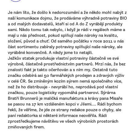
Je nám líto, že došlo k nedorozumění a že někdo mohl nabýt z
naší komunikace dojmu, že prodáváme výhradně potraviny BIO
a od malých dodavatelů, kteří si od A do Z vyrábějí produkty
sami. Nikdo tomu tak nebylo, i když je rádi v regálech máme a
mají u nás přednost, pokud splňují naše nároky na kvalitu,
složení, původ a chuť. Od samého počátku v roce 2011 u nás
část sortimentu zabíraly potraviny splňující naše nároky, ale
vyráběné konvenčně. A nikdy jsme to netajili.
Ježkův statek produkuje vlastní potraviny částečně ve své
výrobně, částečně prostřednictvím partnerů. Mrzí nás, že bez
znalosti fakt je takto očerňován a s ním my. Ostatně tuto
značku odebírá asi 50 farmářských prodejen a zdravých výživ
v celé ČR. Se zmíněným kozím sýrem nemá společného více,
než že ho distribuuje - nevyrábí ho, neprodává pod vlastní
značkou, pouze logisticky vypomáhá partnerovi. Sýrárna
Bratří Brunnerů je maličká manufaktura a krávy pana Misaře
se pasou na 17 km vzdáleném kopci v Jilemi.... Rádi bychom
řekli, že věříme, že jde ze strany redakce pouze o chyby, ale
paní redaktorka si některé informace neověřila. Rádi
zprostředkujeme návštěvu ve všech výrobních prostorách
zmiňovaných firem.