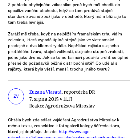
Z pohledu obyčejného zákazníka: proč bych měl chodit do
specilizovaného obchodu, když se tam prodává stejné
standardizované zboží jako v obchodě, který mám blíž a je to
tam třeba levnější.
Zaráží mě třeba, když na nejbližším framařském trhu vidím
zeleninu, která vypadá úplně stejně jako ve vietnamské
prodejně o dva kilometry dále. Například rajčata stejného
protáhlého tvaru, stejné velikosti, stejného stupně zralosti,
jedno jako druhé. Jak se tomu farmáři podařilo trefit se úplně
přesně do požadavků běžné distribuční sítě? Co udělal s
rajčaty, která byla větší, menší, trochu jiného tvaru?
Zuzana Vlasatá
, reportérka DR
ZV
7. srpna 2015 v 11.13
Reakce Agrodružstva Miroslav
Chtěla bych zde sdílet vyjádření Agrodružstva Miroslav k
mému textu, respektive k fotogalerii kolegy šéfredaktora,
která jej doplňuje. Je zde:
http://www.agd-
miroslav.cz/informace-a-novinky/reakce-na-clanek-v-deniku-