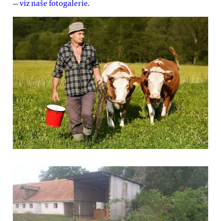
—
viz naše fotogalerie
.