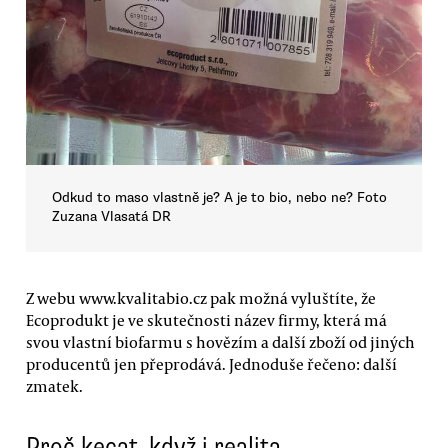
Odkud to maso vlastně je? A je to bio, nebo ne? Foto
Zuzana Vlasatá DR
Z webu www.kvalitabio.cz pak možná vyluštíte, že
Ecoprodukt je ve skutečnosti název firmy, která má
svou vlastní biofarmu s hovězím a další zboží od jiných
producentů jen přeprodává. Jednoduše řečeno: další
zmatek.
Proč kecat, když i realita