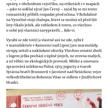
správy, v obchodním rejstříku, na etiketách i v mapách
— jako to udělal sýrař Jan Černý — začal by se mi tento
romantický příběh rozpadat před očima. V Bohdalíně
na Vysočině stojí chalupa, které se možná už před 150
lety říkalo Ježek, ale vzhledem k tomu, co všechno
o sobě její vlastníci navyprávěli… Kdo ví.
Vyrábí se zde totiž (a vlastně ani ne zde, nýbrž
v manufaktuře v Kamenici nad Lipou) jen marmelády,
sirupy, müsli a nakládané okurky. Všechno ostatní zboží
s logem ježka pochází z úplně jiných, ne zrovna malých,
a už vůbec ne ekologických provozů. Mléko a smetanu
zpracovává mlékárna Polná; sýry, jogurty a tvaroh
Sýrárna bratří Brunnerů v Jarošově nad Nežárkou; vejce
velkodrůbežárna Bohemia Vitae se sídlem v Jindřichově
Hradci.