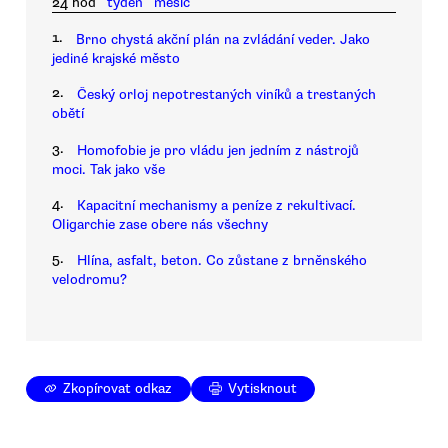
24 hod
týden
měsíc
1.
Brno chystá akční plán na zvládání veder. Jako
jediné krajské město
2.
Český orloj nepotrestaných viníků a trestaných
obětí
3.
Homofobie je pro vládu jen jedním z nástrojů
moci. Tak jako vše
4.
Kapacitní mechanismy a peníze z rekultivací.
Oligarchie zase obere nás všechny
5.
Hlína, asfalt, beton. Co zůstane z brněnského
velodromu?
Zkopírovat odkaz
Vytisknout