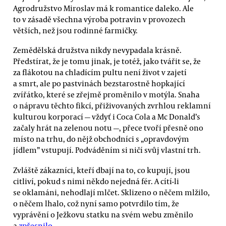
Agrodružstvo Miroslav má k romantice daleko. Ale
to v zásadě všechna výroba potravin v provozech
větších, než jsou rodinné farmičky.
Zemědělská družstva nikdy nevypadala krásně.
Předstírat, že je tomu jinak, je totéž, jako tvářit se, že
za flákotou na chladícím pultu není život v zajetí
a smrt, ale po pastvinách bezstarostně hopkající
zvířátko, které se zřejmě proměnilo v motýla. Snaha
o nápravu těchto fikcí, přiživovaných zvrhlou reklamní
kulturou korporací — vždyť i Coca Cola a Mc Donald’s
začaly hrát na zelenou notu —, přece tvoří přesně ono
místo na trhu, do nějž obchodníci s „opravdovým
jídlem” vstupují. Podváděním si ničí svůj vlastní trh.
Zvláště zákazníci, kteří dbají na to, co kupují, jsou
citliví, pokud s nimi někdo nejedná fér. A cítí-li
se oklamáni, nehodlají mlčet. Sklizeno o něčem mlžilo,
o něčem lhalo, což nyní samo potvrdilo tím, že
vyprávění o Ježkovu statku na svém webu změnilo
a
zpřesnilo
.