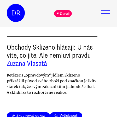
DR
♥ Daruji
Obchody Sklizeno hlásají: U nás
víte, co jíte. Ale nemluví pravdu
Zuzana Vlasatá
Řetězec s „opravdovým“ jídlem Sklizeno
přikrášlil původ svého zboží pod značkou Ježkův
statek tak, že svým zákazníkům jednoduše lhal.
A sklidil za to rozhořčené reakce.
Zkopírovat odkaz
Vytisknout