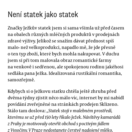
Není statek jako statek
Značky Ježkův statek jsem si sama všimla už před časem
na obalech různých mléčných produktů v prodejnách
zdravé výživy. Jelikož se snažím dávat přednost spíš
malo- než velkoprodukci, napadlo mě, že jde přesně
o ten typ zboží, které bych mohla nakupovat. V duchu
jsem si při tom malovala obraz romantické farmy
na venkově i sedřenou, ale spokojenou rodinu jakéhosi
sedláka pana Ježka. Idealizovaná rustikální romantika,
samozřejmě.
Kdybych si o Ježkovu statku chtěla ještě zhruba před
dvěma týdny zjistit něco málo víc, internet by mi nabídl
povídání zveřejněné na stránkách prodejen Sklizeno.
Stálo tam doslova:
„Statek stojí v malebném prostředí,
kterému se už před 150 lety říkalo Ježek. Návštěvy kamarádů
z Prahy je motivovaly otevřít obchod s poctivým jídlem
z Vysočiny. V Praze nedostanete čerstvě nadojené mléko,