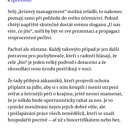
Svůj „krizový management“ možná zvládli, to nakonec
poznají sami při pohledu do svého účetnictví. Pokud
chtějí napříště skutečně dostát svému sloganu „U nás
víte, co jíte“, měli by být ve své prezentaci a propagaci
stoprocentně pečliví.
Pachuť ale zůstane. Každý takovýto případ je jen další
potravou pro pochybovače, kteří s radostí hlásají, že
celé „bio“ je jeden velký podvod s dotacemi a že
ekosedláci svou úrodu postřikují v noci.
Že tady přibývá zákazníků, kteří projevili ochotu
připlatit za jídlo, aby si s ním koupili i menší utrpení
zvířat a šetrnější péči o krajinu, ještě nesmí znamenat,
že je někdo bude oportunisticky tahat za nos. Je to
cynické zneužívání nejen jejich dobré vůle, ale
i pošlapávání práce všech zemědělců, kteří se snaží
hospodařit poctivě — ať už s biocertifikátem nebo bez.