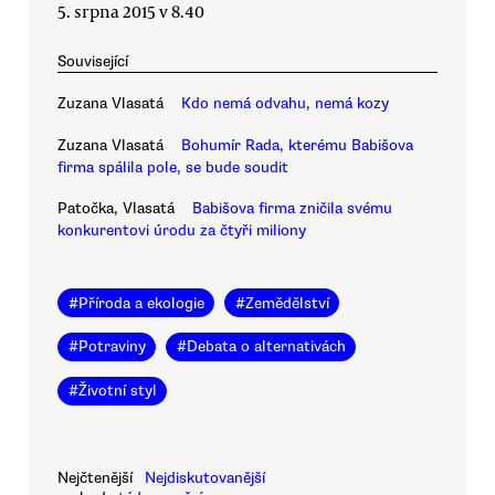
5. srpna 2015 v 8.40
Související
Zuzana Vlasatá
Kdo nemá odvahu, nemá kozy
Zuzana Vlasatá
Bohumír Rada, kterému Babišova
firma spálila pole, se bude soudit
Patočka, Vlasatá
Babišova firma zničila svému
konkurentovi úrodu za čtyři miliony
#
Příroda a ekologie
#
Zemědělství
#
Potraviny
#
Debata o alternativách
#
Životní styl
Nejčtenější
Nejdiskutovanější