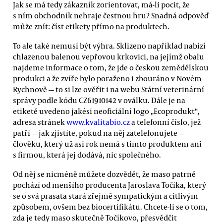
Jak se má tedy zákazník zorientovat, má-li pocit, že
s ním obchodník nehraje čestnou hru? Snadná odpověď
může znít: číst etikety přímo na produktech.
To ale také nemusí být výhra. Sklizeno například nabízí
chlazenou balenou vepřovou krkovici, na jejímž obalu
najdeme informace o tom, že jde o českou zemědělskou
produkci a že zvíře bylo poraženo i zbouráno v Novém
Rychnově — to si lze ověřit i na webu Státní veterinární
správy podle kódu CZ61910142 v oválku. Dále je na
etiketě uvedeno jakési neoficiální logo „Ecoprodukt“,
adresa stránek
www.kvalitabio.cz
a telefonní číslo, jež
patří — jak zjistíte, pokud na něj zatelefonujete —
člověku, který už asi rok nemá s tímto produktem ani
s firmou, která jej dodává, nic společného.
Od něj se nicméně můžete dozvědět, že maso patrně
pochází od menšího producenta Jaroslava Točíka, který
se o svá prasata stará zřejmě sympatickým a citlivým
způsobem, ovšem bez biocertifikátu. Chcete-li se o tom,
zda je tedy maso skutečně Točíkovo, přesvědčit