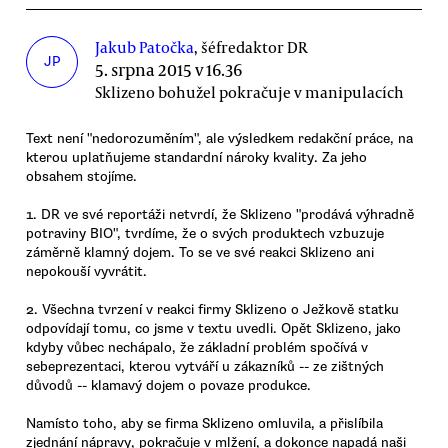
Jakub Patočka
, šéfredaktor DR
JP
5. srpna 2015 v 16.36
Sklizeno bohužel pokračuje v manipulacích
Text není "nedorozuměním", ale výsledkem redakční práce, na
kterou uplatňujeme standardní nároky kvality. Za jeho
obsahem stojíme.
1. DR ve své reportáži netvrdí, že Sklizeno "prodává výhradně
potraviny BIO", tvrdíme, že o svých produktech vzbuzuje
záměrně klamný dojem. To se ve své reakci Sklizeno ani
nepokouší vyvrátit.
2. Všechna tvrzení v reakci firmy Sklizeno o Ježkově statku
odpovídají tomu, co jsme v textu uvedli. Opět Sklizeno, jako
kdyby vůbec nechápalo, že základní problém spočívá v
sebeprezentaci, kterou vytváří u zákazníků -- ze zištných
důvodů -- klamavý dojem o povaze produkce.
Namísto toho, aby se firma Sklizeno omluvila, a přislíbila
zjednání nápravy, pokračuje v mlžení, a dokonce napadá naši