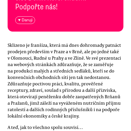
Podpořte nás!
♥ Daruji
Sklizeno je franšíza, která má dnes dohromady patnáct
prodejen především v Praze a v Brně, ale po jedné také
v Olomouci, Rudné u Prahy a ve Zlíně. Ve své prezentaci
na webových stránkách zdůrazňuje, že se zaměřuje
na produkci malých a středních sedláků, kteří se do
konvenčních obchodních sítí jen tak nedostanou.
Zdůrazňuje poctivou práci, kvalitu, prověřené
receptury, zdraví, soulad s přírodou a další přízviska,
která otevírají peněženku dobře zaopatřených Brňanů
a Pražanů, jimž záleží na vyváženém nutričním příjmu
ratolestí a dalších rodinných příslušníků i na podpoře
lokální ekonomiky a české krajiny.
A teď, jak to všechno spolu souvisí…