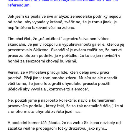
referendum
Jak jsem už psala ve své analýze: zemědělské podniky nejsou
od toho, aby vypadaly krásně, tvářit se, že je tomu jinak, je
nepřiměřené lakování věci na zeleno.
Tím chci říct, že „ošuntělost“ agrodružstva není vůbec
skandální. Je jen v rozporu s vypulírovaností galerie, kterou jej
prezentovalo Sklizeno. Skandální je ovšem tvářit se, že mrtvé
prase za plotem podniku je v pořádku, že to se jen novináři v
honbě za senzacemi chovají bulvárně.
Věřím, že v Miroslavi pracují lidé, kteří dělají svou práci
poctivě. Přeji jim v tom mnoho zdaru. Musím se ale ohradit
vůči tomu, že jsme fotografii uhynulého prasete použili
účelově aby vyvolala „kontroverzi a emoce“.
Ne, použili jsme ji naprosto korektně, navíc s komentářem
pracovníka podniku, který řekl, že to tak normálně dělají, že si
z onoho místa uhynulá zvířata jezdí ras.
A poslední komentář: škoda, že na webu Sklizena nevisely od
začátku reálné propagační fotky družstva, jako nyní...