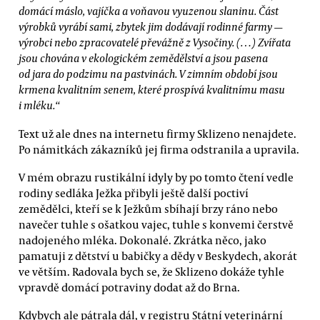
domácí máslo, vajíčka a voňavou vyuzenou slaninu. Část
výrobků vyrábí sami, zbytek jim dodávají rodinné farmy —
výrobci nebo zpracovatelé převážně z Vysočiny. (…) Zvířata
jsou chována v ekologickém zemědělství a jsou pasena
od jara do podzimu na pastvinách. V zimním období jsou
krmena kvalitním senem, které prospívá kvalitnímu masu
i mléku.“
Text už ale dnes na internetu firmy Sklizeno nenajdete.
Po námitkách zákazníků jej firma odstranila a upravila.
V mém obrazu rustikální idyly by po tomto čtení vedle
rodiny sedláka Ježka přibyli ještě další poctiví
zemědělci, kteří se k Ježkům sbíhají brzy ráno nebo
navečer tuhle s ošatkou vajec, tuhle s konvemi čerstvě
nadojeného mléka. Dokonalé. Zkrátka něco, jako
pamatuji z dětství u babičky a dědy v Beskydech, akorát
ve větším. Radovala bych se, že Sklizeno dokáže tyhle
vpravdě domácí potraviny dodat až do Brna.
Kdybych ale pátrala dál, v registru Státní veterinární