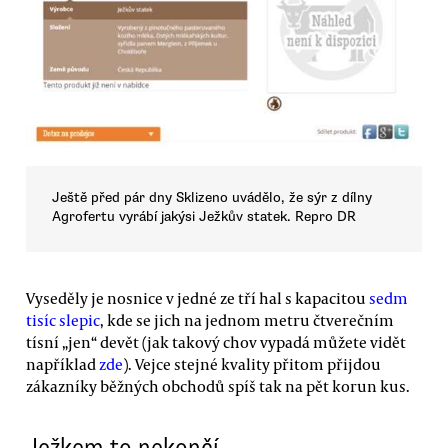
Ještě před pár dny Sklizeno uvádělo, že sýr z dílny
Agrofertu vyrábí jakýsi Ježkův statek. Repro DR
Vyseděly je nosnice v jedné ze tří hal s kapacitou
sedm
tisíc slepic
, kde se jich na jednom metru čtverečním
tísní „jen“ devět (jak takový chov vypadá můžete vidět
například
zde
). Vejce stejné kvality přitom přijdou
zákazníky běžných obchodů spíš tak na pět korun kus.
Ježkem to nekončí