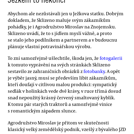
Abychom ale nezůstávali jen u Ježkova statku. Dobrým
dokladem, že Sklizeno maluje svým zákazníkům
pohádky, je i Agrodružstvo Miroslav na Znojemsku.
Sklizeno uvádí, že to s jídlem myslí vážně, a proto
se stalo jeho podílníkem a partnerem a v budoucnu
plánuje vlastní potravinářskou výrobu.
To zní samozřejmě ušlechtile, škoda jen, že
fotogalerii
k tomuto vyprávění na svých stránkách Sklizeno
sestavilo ze zahraničních obrázků z
fotobanky
. A opět
je výběr jasný, musí se především líbit zákazníkům,
kteří doufají v citlivou malou produkci: sympatický
sedlák v holínkách vede dvě krávy, v ruce třímá dosud
snad nepoužitý krásný červený smaltovaný kyblík.
K tomu pár starých traktorů a samozřejmě vinice
s romantickým západem slunce.
Agrodružstvo Miroslav je přitom ve skutečnosti
klasický velký zemědělský podnik, vzešlý z bývalého JZD