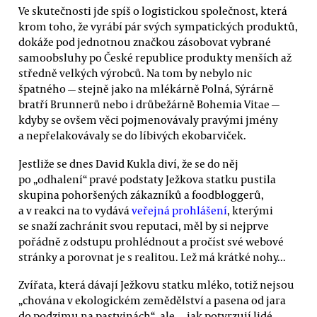
Ve skutečnosti jde spíš o logistickou společnost, která
krom toho, že vyrábí pár svých sympatických produktů,
dokáže pod jednotnou značkou zásobovat vybrané
samoobsluhy po České republice produkty menších až
středně velkých výrobců. Na tom by nebylo nic
špatného — stejně jako na mlékárně Polná, Sýrárně
bratří Brunnerů nebo i drůbežárně Bohemia Vitae —
kdyby se ovšem věci pojmenovávaly pravými jmény
a nepřelakovávaly se do líbivých ekobarviček.
Jestliže se dnes David Kukla diví, že se do něj
po „odhalení“ pravé podstaty Ježkova statku pustila
skupina pohoršených zákazníků a foodbloggerů,
a v reakci na to vydává
veřejná prohlášení
, kterými
se snaží zachránit svou reputaci, měl by si nejprve
pořádně z odstupu prohlédnout a pročíst své webové
stránky a porovnat je s realitou. Lež má krátké nohy...
Zvířata, která dávají Ježkovu statku mléko, totiž nejsou
„chována v ekologickém zemědělství a pasena od jara
do podzimu na pastvinách“, ale — jak potvrzují lidé