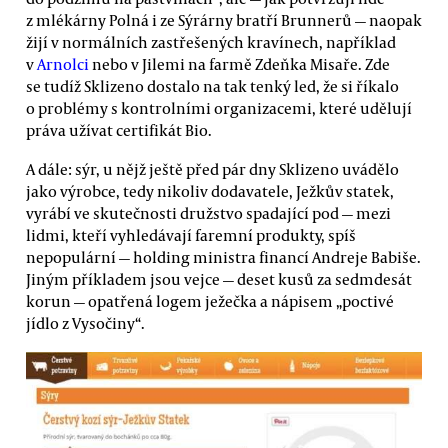
z mlékárny Polná i ze Sýrárny bratří Brunnerů — naopak
žijí v normálních zastřešených kravínech, například
v
Arnolci
nebo v Jilemi na farmě Zdeňka Misaře. Zde
se tudíž Sklizeno dostalo na tak tenký led, že si říkalo
o problémy s kontrolními organizacemi, které udělují
práva užívat certifikát Bio.
A dále: sýr, u nějž ještě před pár dny Sklizeno uvádělo
jako výrobce, tedy nikoliv dodavatele, Ježkův statek,
vyrábí ve skutečnosti družstvo spadající pod — mezi
lidmi, kteří vyhledávají faremní produkty, spíš
nepopulární — holding ministra financí Andreje Babiše.
Jiným příkladem jsou vejce — deset kusů za sedmdesát
korun — opatřená logem ježečka a nápisem „poctivé
jídlo z Vysočiny“.