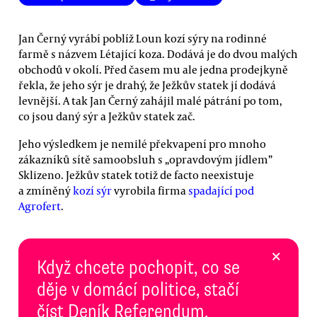
Jan Černý vyrábí poblíž Loun kozí sýry na rodinné
farmě s názvem Létající koza. Dodává je do dvou malých
obchodů v okolí. Před časem mu ale jedna prodejkyně
řekla, že jeho sýr je drahý, že Ježkův statek jí dodává
levnější. A tak Jan Černý zahájil malé pátrání po tom,
co jsou daný sýr a Ježkův statek zač.
Jeho výsledkem je nemilé překvapení pro mnoho
zákazníků sítě samoobsluh s „opravdovým jídlem”
Sklizeno. Ježkův statek totiž de facto neexistuje
a zmíněný
kozí sýr
vyrobila firma
spadající pod
Agrofert
.
×
Když chcete pochopit, co se
děje v domácí politice, stačí
číst Deník Referendum.