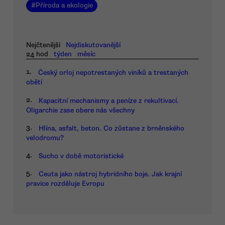
#
Příroda a ekologie
Nejčtenější
Nejdiskutovanější
24 hod
týden
měsíc
1.
Český orloj nepotrestaných viníků a trestaných
obětí
2.
Kapacitní mechanismy a peníze z rekultivací.
Oligarchie zase obere nás všechny
3.
Hlína, asfalt, beton. Co zůstane z brněnského
velodromu?
4.
Sucho v době motoristické
5.
Ceuta jako nástroj hybridního boje. Jak krajní
pravice rozděluje Evropu