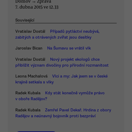
Domov
→
Zpráva
7. dubna 2015 ve 12.33
Související
Vratislav Dostál
Případů pytláctví neubývá,
zabitých a otrávených zvířat jsou desítky
Jaroslav Bican
Na Šumavu se vrátil vlk
Vratislav Dostál
Nový projekt ekologů chce
přiblížit význam divočiny pro přírodní rozmanitost
Leona Machalová
Vlci a my: Jak jsem se v české
krajině setkala s vlky
Radek Kubala
Kdy stát konečně vymůže právo
v oboře Radějov?
Radek Kubala
Zemřel Pavel Dekař. Hrdina z obory
Radějov a neúnavný bojovník proti bezpráví