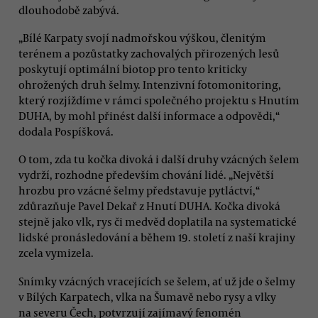
dlouhodobě zabývá.
„Bílé Karpaty svojí nadmořskou výškou, členitým
terénem a pozůstatky zachovalých přirozených lesů
poskytují optimální biotop pro tento kriticky
ohrožených druh šelmy. Intenzivní fotomonitoring,
který rozjíždíme v rámci společného projektu s Hnutím
DUHA, by mohl přinést další informace a odpovědi,“
dodala Pospíšková.
O tom, zda tu kočka divoká i další druhy vzácných šelem
vydrží, rozhodne především chování lidé. „Největší
hrozbu pro vzácné šelmy představuje pytláctví,“
zdůrazňuje Pavel Dekař z Hnutí DUHA. Kočka divoká
stejně jako vlk, rys či medvěd doplatila na systematické
lidské pronásledování a během 19. století z naší krajiny
zcela vymizela.
Snímky vzácných vracejících se šelem, ať už jde o šelmy
v Bílých Karpatech, vlka na Šumavě nebo rysy a vlky
na severu Čech, potvrzují zajímavý fenomén