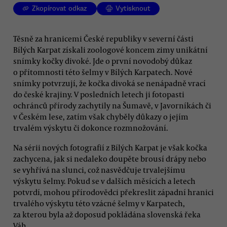
Zkopírovat odkaz
Vytisknout
Těsně za hranicemi České republiky v severní části
Bílých Karpat získali zoologové koncem zimy unikátní
snímky kočky divoké. Jde o první novodobý důkaz
o přítomnosti této šelmy v Bílých Karpatech. Nové
snímky potvrzují, že kočka divoká se nenápadně vrací
do české krajiny. V posledních letech ji fotopasti
ochránců přírody zachytily na Šumavě, v Javorníkách či
v Českém lese, zatím však chyběly důkazy o jejím
trvalém výskytu či dokonce rozmnožování.
Na sérii nových fotografií z Bílých Karpat je však kočka
zachycena, jak si nedaleko doupěte brousí drápy nebo
se vyhřívá na slunci, což nasvědčuje trvalejšímu
výskytu šelmy. Pokud se v dalších měsících a letech
potvrdí, mohou přírodovědci překreslit západní hranici
trvalého výskytu této vzácné šelmy v Karpatech,
za kterou byla až doposud pokládána slovenská řeka
Váh.