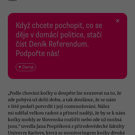
×
Když chcete pochopit, co se
děje v domácí politice, stačí
číst Deník Referendum.
Podpořte nás!
♥ Daruji
„Podle chování kočky u doupěte lze usuzovat na to, že
zde pobývá už delší dobu, a tak doufáme, že se nám
v létě podaří potvrdit i její rozmnožování. Nález
mi udělal velkou radost a přinesl naději, že by se k nám
kočky mohly ze Slovenska rozšířit nebo zde už možná
jsou,“ uvedla Jana Pospíšková z přírodovědecké fakulty
Univerzy Karlovy, která se monitoringem kočky divoké