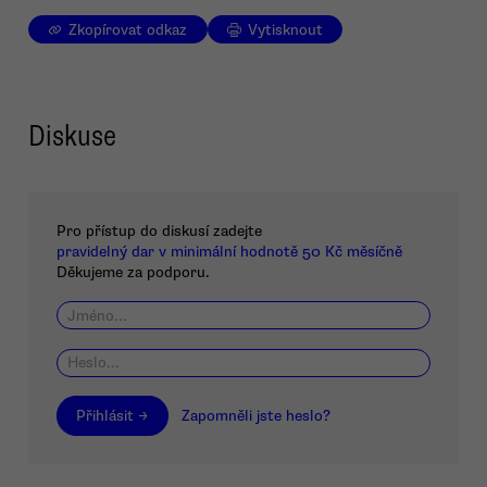
Zkopírovat odkaz
Vytisknout
Diskuse
Pro přístup do diskusí zadejte
pravidelný dar v minimální hodnotě 50 Kč měsíčně
Děkujeme za podporu.
Přihlásit →
Zapomněli jste heslo?