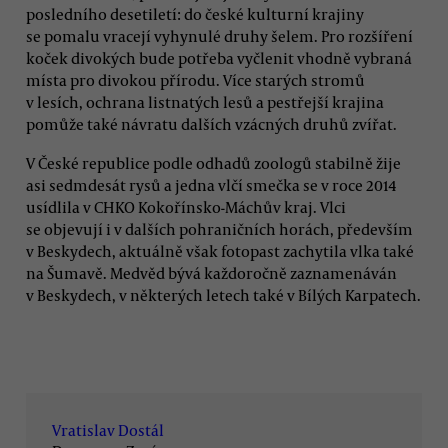
posledního desetiletí: do české kulturní krajiny
se pomalu vracejí vyhynulé druhy šelem. Pro rozšíření
koček divokých bude potřeba vyčlenit vhodně vybraná
místa pro divokou přírodu. Více starých stromů
v lesích, ochrana listnatých lesů a pestřejší krajina
pomůže také návratu dalších vzácných druhů zvířat.
V České republice podle odhadů zoologů stabilně žije
asi sedmdesát rysů a jedna vlčí smečka se v roce 2014
usídlila v CHKO Kokořínsko-Máchův kraj. Vlci
se objevují i v dalších pohraničních horách, především
v Beskydech, aktuálně však fotopast zachytila vlka také
na Šumavě. Medvěd bývá každoročně zaznamenáván
v Beskydech, v některých letech také v Bílých Karpatech.
Vratislav Dostál