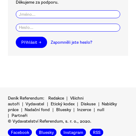
Děkujeme za podporu.
Přihlásit →
Zapomněli jste heslo?
Deník Referendum:
Redakce
|
Všichni
autoři
|
Vydavatel
|
Etický kodex
|
Diskuse
|
Nabídky
práce
|
Nadační fond
|
Bluesky
|
Inzerce
|
null
|
Partneři
© Vydavatelství Referendum, s. r. o., 2020.
Facebook
Bluesky
Instagram
RSS