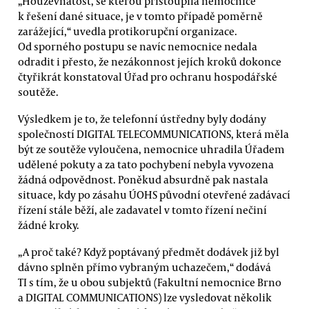
„Houževnatost, se kterou přistoupila nemocnice
k řešení dané situace, je v tomto případě poměrně
zarážející,“ uvedla protikorupční organizace.
Od sporného postupu se navíc nemocnice nedala
odradit i přesto, že nezákonnost jejích kroků dokonce
čtyřikrát konstatoval Úřad pro ochranu hospodářské
soutěže.
Výsledkem je to, že telefonní ústředny byly dodány
společností DIGITAL TELECOMMUNICATIONS, která měla
být ze soutěže vyloučena, nemocnice uhradila Úřadem
udělené pokuty a za tato pochybení nebyla vyvozena
žádná odpovědnost. Poněkud absurdně pak nastala
situace, kdy po zásahu ÚOHS původní otevřené zadávací
řízení stále běží, ale zadavatel v tomto řízení nečiní
žádné kroky.
„A proč také? Když poptávaný předmět dodávek již byl
dávno splněn přímo vybraným uchazečem,“ dodává
TI s tím, že u obou subjektů (Fakultní nemocnice Brno
a DIGITAL COMMUNICATIONS) lze vysledovat několik