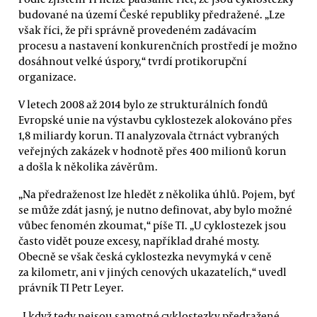
budované na území České republiky předražené. „Lze
však říci, že při správně provedeném zadávacím
procesu a nastavení konkurenčních prostředí je možno
dosáhnout velké úspory,“ tvrdí protikorupční
organizace.
V letech 2008 až 2014 bylo ze strukturálních fondů
Evropské unie na výstavbu cyklostezek alokováno přes
1,8 miliardy korun. TI analyzovala čtrnáct vybraných
veřejných zakázek v hodnotě přes 400 milionů korun
a došla k několika závěrům.
„Na předraženost lze hledět z několika úhlů. Pojem, byť
se může zdát jasný, je nutno definovat, aby bylo možné
vůbec fenomén zkoumat,“ píše TI. „U cyklostezek jsou
často vidět pouze excesy, například drahé mosty.
Obecně se však česká cyklostezka nevymyká v ceně
za kilometr, ani v jiných cenových ukazatelích,“ uvedl
právník TI Petr Leyer.
„I když tedy nejsou samotné cyklostezky předražené,