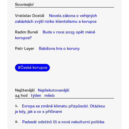
Související
Vratislav Dostál
Novela zákona o veřejných
zakázkách zvýší riziko klientelismu a korupce
Radim Bureš
Bude v roce 2015 opět méně
korupce?
Petr Leyer
Babišova hra o koruny
#
Česká korupce
Nejčtenější
Nejdiskutovanější
24 hod
týden
měsíc
1.
Evropa se změně klimatu přizpůsobí. Otázkou
je kdy, jak a co s příčinami
2.
Padesát odstínů lži a nová nekulturní politika