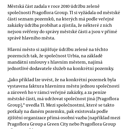
Městská část zadala v roce 2010 údržbu zeleně
společnosti Pragoflora Group. TI si vyžádala od městské
části seznam pozemků, na kterých má podle veřejné
zakázky údržba probíhat a zjistila, že některé z nich
nejsou svěřeny do správy městské části a jsou v přímé
správě hlavního města.
Hlavní město si zajišťuje údržbu zeleně na těchto
pozemcích tak, že společnost Urbia, na základě
mandátní smlouvy s hlavním městem, najímá
jednotlivé dodavatele služeb na konkrétní pozemky.
„Jako příklad lze uvést, že na konkrétní pozemek byla
vystavena faktura hlavnímu městu jednou společností
a zároveň ho v rámci veřejné zakázky, a za peníze
městské části, má udržovat společnost jiná (Pragoflora
Group),“ uvedla TI. Mezi společnostmi, které se takto
potkaly na daném pozemku, pak existovala podle
zjištění organizace přímá osobní vazba (například mezi
Pragoflora Group a Green City nebo Pragoflora Group