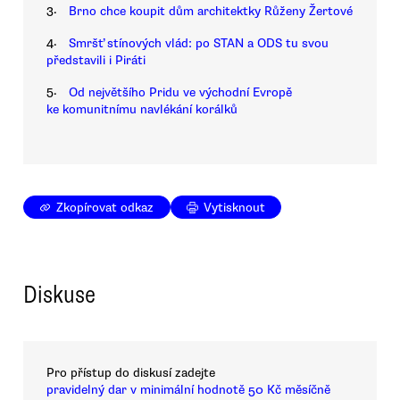
3.
Brno chce koupit dům architektky Růženy Žertové
4.
Smršť stínových vlád: po STAN a ODS tu svou
představili i Piráti
5.
Od největšího Pridu ve východní Evropě
ke komunitnímu navlékání korálků
Zkopírovat odkaz
Vytisknout
Diskuse
Pro přístup do diskusí zadejte
pravidelný dar v minimální hodnotě 50 Kč měsíčně