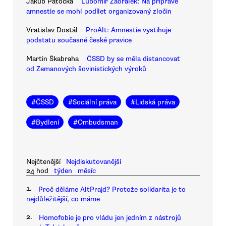
Jakub Patočka
Lubomír Zaorálek: Na přípravě
amnestie se mohl podílet organizovaný zločin
Vratislav Dostál
ProAlt: Amnestie vystihuje
podstatu současné české pravice
Martin Škabraha
ČSSD by se měla distancovat
od Zemanových šovinistických výroků
#
ČSSD
#
Sociální práva
#
Lidská práva
#
Bydlení
#
Ombudsman
Nejčtenější
Nejdiskutovanější
24 hod
týden
měsíc
1.
Proč děláme AltPrajd? Protože solidarita je to
nejdůležitější, co máme
2.
Homofobie je pro vládu jen jedním z nástrojů