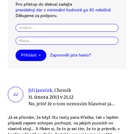
Pro přístup do diskusí zadejte
pravidelný dar v minimální hodnotě 50 Kč měsíčně
Děkujeme za podporu.
Přihlásit →
Zapomněli jste heslo?
Jiří Janeček
, Chemik
JJ
11. února 2013 v 21.12
No, ještě že o tom nemusím hlasovat já...
Já se přiznám, že když čtu texty pana Křečka, tak v lepším
případě nejsem schopen pochopit, na jakých pozicích on
vlastně stojí... A říkám si, že to je asi tím, že to je právník; v