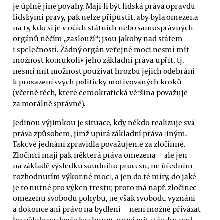
je úplně jiné povahy. Mají-li být lidská práva opravdu
lidskými právy, pak nelze připustit, aby byla omezena
na ty, kdo si je v očích státních nebo samosprávných
orgánů něčím „zaslouží“; jsou jakoby nad státem
i společností. Žádný orgán veřejné moci nesmí mít
možnost komukoliv jeho základní práva upřít, tj.
nesmí mít možnost používat hrozbu jejich odebrání
k prosazení svých politicky motivovaných kroků
(včetně těch, které demokratická většina považuje
za morálně správné).
Jedinou výjimkou je situace, kdy někdo realizuje svá
práva způsobem, jímž upírá základní práva jiným.
Takové jednání zpravidla považujeme za zločinné.
Zločinci mají pak některá práva omezena — ale jen
na základě výsledku soudního procesu, ne úředním
rozhodnutím výkonné moci, a jen do té míry, do jaké
je to nutné pro výkon trestu; proto má např. zločinec
omezenu svobodu pohybu, ne však svobodu vyznání
a dokonce ani právo na bydlení — není možné přivázat
ho někde na dvoře ke sloupu, musí mít střechu nad