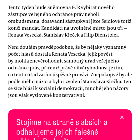
Tento týden bude Sněmovna PČR vybírat nového
zástupce veřejného ochránce práv neboli
ombudsmana; dosavadní zástupkyni Jitce Seidlové totiž
končí mandát. Kandidáti na uvolněné místo jsou tři —
Renata Vesecká, Stanislav Křeček a Filip Dienstbier.
Není doufám pravděpodobné, že by nějaký významný
počet hlasů dostala Renata Vesecká, jejíž pověst
by mohla znevěrohodnit samotný úřad veřejného
ochránce práv, přičemž právě důvěryhodnost je tím,
co tento úřad zatím úspěšně provází. Znepokojivé by ale
podle mého názoru bylo i zvolení Stanislava Křečka. Ten
se sice hlásí k sociální demokracii, mnohé jeho názory
jsou však vysloveně konzervativní.
×
Stojíme na straně slabších a
odhalujeme jejich falešné