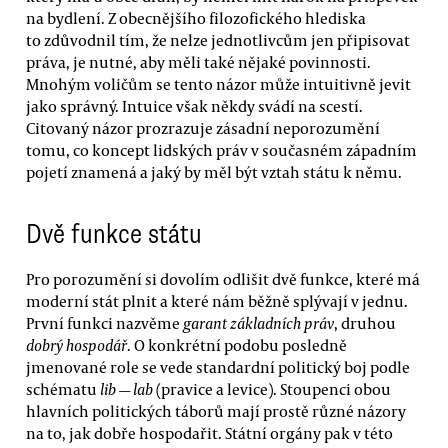
na bydlení. Z obecnějšího filozofického hlediska
to zdůvodnil tím, že nelze jednotlivcům jen připisovat
práva, je nutné, aby měli také nějaké povinnosti.
Mnohým voličům se tento názor může intuitivně jevit
jako správný. Intuice však někdy svádí na scestí.
Citovaný názor prozrazuje zásadní neporozumění
tomu, co koncept lidských práv v současném západním
pojetí znamená a jaký by měl být vztah státu k němu.
Dvě funkce státu
Pro porozumění si dovolím odlišit dvě funkce, které má
moderní stát plnit a které nám běžně splývají v jednu.
První funkci nazvěme
garant základních práv
, druhou
dobrý hospodář
. O konkrétní podobu posledně
jmenované role se vede standardní politický boj podle
schématu
lib — lab
(pravice a levice). Stoupenci obou
hlavních politických táborů mají prostě různé názory
na to, jak dobře hospodařit. Státní orgány pak v této