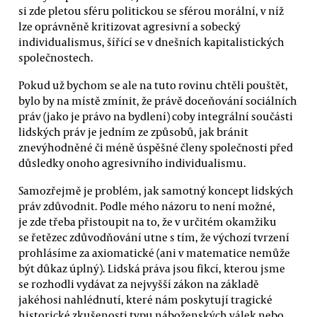
si zde pletou sféru politickou se sférou morální, v níž
lze oprávněně kritizovat agresivní a sobecký
individualismus, šířící se v dnešních kapitalistických
společnostech.
Pokud už bychom se ale na tuto rovinu chtěli pouštět,
bylo by na místě zmínit, že právě doceňování sociálních
práv (jako je právo na bydlení) coby integrální součásti
lidských práv je jedním ze způsobů, jak bránit
znevýhodněné či méně úspěšné členy společnosti před
důsledky onoho agresivního individualismu.
Samozřejmě je problém, jak samotný koncept lidských
práv zdůvodnit. Podle mého názoru to není možné,
je zde třeba přistoupit na to, že v určitém okamžiku
se řetězec zdůvodňování utne s tím, že výchozí tvrzení
prohlásíme za axiomatické (ani v matematice nemůže
být důkaz úplný). Lidská práva jsou fikcí, kterou jsme
se rozhodli vydávat za nejvyšší zákon na základě
jakéhosi nahlédnutí, které nám poskytují tragické
historické zkušenosti typu náboženských válek nebo