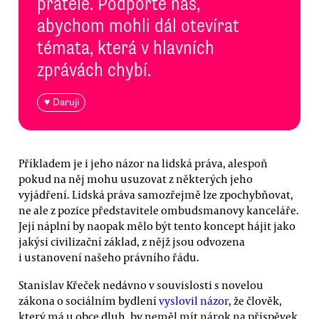
přátele. Podpořte nás,
abychom mohli dál otevírat
témata, která v hlavních
zprávách chybí.
♥ Daruji
Příkladem je i jeho názor na lidská práva, alespoň
pokud na něj mohu usuzovat z některých jeho
vyjádření. Lidská práva samozřejmě lze zpochybňovat,
ne ale z pozice představitele ombudsmanovy kanceláře.
Její náplní by naopak mělo být tento koncept hájit jako
jakýsi civilizační základ, z nějž jsou odvozena
i ustanovení našeho právního řádu.
Stanislav Křeček nedávno v souvislosti s novelou
zákona o sociálním bydlení
vyslovil názor
, že člověk,
který má u obce dluh, by neměl mít nárok na příspěvek