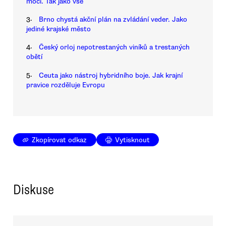
moci. Tak jako vše
3.
Brno chystá akční plán na zvládání veder. Jako
jediné krajské město
4.
Český orloj nepotrestaných viníků a trestaných
obětí
5.
Ceuta jako nástroj hybridního boje. Jak krajní
pravice rozděluje Evropu
Zkopírovat odkaz
Vytisknout
Diskuse