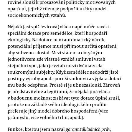
rovině slouží k prosazování politicky motivovaných
opatření, jejichž cílem je podpořit určitý model
socioekonomických vztahů.
Nějaká (asi spíš levicová) vláda např. může zavést
speciální dotace pro zemědělce, kteří hospodaří
ekologicky. Na dotace není automatický nárok,
potenciální příjemce musí přijmout určitá opatření,
aby subvence dostal. Mezi státem a dotyčným
jednotlivcem zde vlastně vzniká smluvní vztah
stejného typu, jako je vztah mezi dvěma zcela
soukromými subjekty. Když zemědělec nedodrží jisté
postupy výroby apod., poruší smlouvu a výplata dotací
mu bude odepřena. Prostě si je už nezaslouží. Zároveň
je představitelné a legitimní, že nějaká jiná vláda
v budoucnu možnost získávat tyto dotace úplně zruší,
protože na základě svého ideologického profilu
preferuje jiný model dobrého hospodaření (více
průmyslu, více volného trhu, apod.).
Funkce, kterou jsem nazval
garant základních práv
,