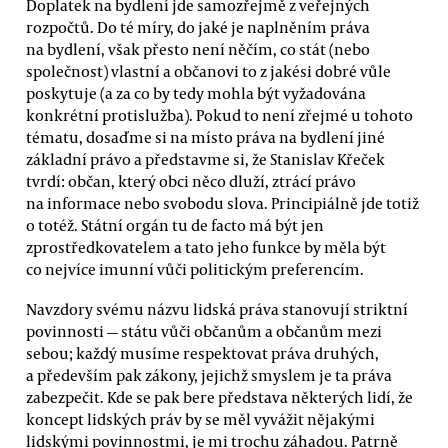
Doplatek na bydlení jde samozřejmě z veřejných
rozpočtů. Do té míry, do jaké je naplněním práva
na bydlení, však přesto není něčím, co stát (nebo
společnost) vlastní a občanovi to z jakési dobré vůle
poskytuje (a za co by tedy mohla být vyžadována
konkrétní protislužba). Pokud to není zřejmé u tohoto
tématu, dosaďme si na místo práva na bydlení jiné
základní právo a představme si, že Stanislav Křeček
tvrdí: občan, který obci něco dluží, ztrácí právo
na informace nebo svobodu slova. Principiálně jde totiž
o totéž. Státní orgán tu de facto má být jen
zprostředkovatelem a tato jeho funkce by měla být
co nejvíce imunní vůči politickým preferencím.
Navzdory svému názvu lidská práva stanovují striktní
povinnosti — státu vůči občanům a občanům mezi
sebou; každý musíme respektovat práva druhých,
a především pak zákony, jejichž smyslem je ta práva
zabezpečit. Kde se pak bere představa některých lidí, že
koncept lidských práv by se měl vyvážit nějakými
lidskými povinnostmi, je mi trochu záhadou. Patrně