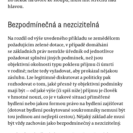
hlavou.
Bezpodmínečná a nezcizitelná
Na rozdíl od výše uvedeného příkladu se zemědělcem
požadujícím zelené dotace, v případě domáhání
se základních práv nemůže úředník od jednotlivce
požadovat splnění jiných podmínek, než jsou
objektivní okolnosti typu poklesu příjmu či úmrtí
v rodině; nelze tedy vyžadovat, aby prokázal nějakou
zásluhu. Lze legitimně diskutovat a politicky pak
rozhodovat o tom, jaké přesně ty objektivní podmínky
mají být — od jaké výše (či spíš níže) příjmu je člověk
v hmotné nouzi, co je v takové situaci přiměřené
bydlení nebo jakou formou právo na bydlení zajišťovat
(dotovat bydlení poskytované soukromníky nemusí být
tou jedinou ani nejlepší cestou). Nějaký základ ale musí
být vždy zachován jako bezpodmínečný a nezcizitelný.