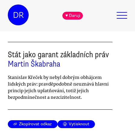
DR
♥ Daruji
Stát jako garant základních práv
Martin Škabraha
Stanislav Křeček by nebyl dobrým obhájcem
lidských práv: pravděpodobně neuznává hlavní
princip jejich uplatňování, totiž jejich
bezpodmínečnost a nezcizitelnost.
Zkopírovat odkaz
Vytisknout