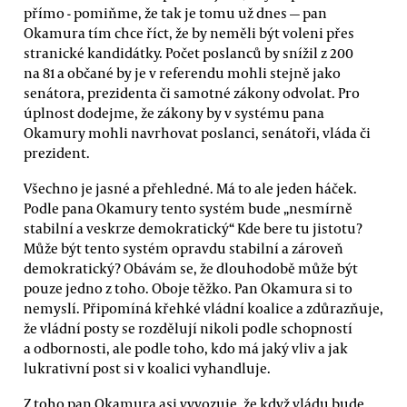
přímo - pomiňme, že tak je tomu už dnes — pan
Okamura tím chce říct, že by neměli být voleni přes
stranické kandidátky. Počet poslanců by snížil z 200
na 81 a občané by je v referendu mohli stejně jako
senátora, prezidenta či samotné zákony odvolat. Pro
úplnost dodejme, že zákony by v systému pana
Okamury mohli navrhovat poslanci, senátoři, vláda či
prezident.
Všechno je jasné a přehledné. Má to ale jeden háček.
Podle pana Okamury tento systém bude „nesmírně
stabilní a veskrze demokratický“ Kde bere tu jistotu?
Může být tento systém opravdu stabilní a zároveň
demokratický? Obávám se, že dlouhodobě může být
pouze jedno z toho. Oboje těžko. Pan Okamura si to
nemyslí. Připomíná křehké vládní koalice a zdůrazňuje,
že vládní posty se rozdělují nikoli podle schopností
a odbornosti, ale podle toho, kdo má jaký vliv a jak
lukrativní post si v koalici vyhandluje.
Z toho pan Okamura asi vyvozuje, že když vládu bude