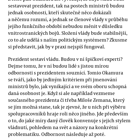
sestavovat prezident, tak na postech ministrů budou
jednak osobnosti, kteří skutečně něco dokázali
a něčemu rozumí, a jednak se členové vlády v průběhu
jejího funkčního období nebudou měnit v důsledku
vnitrostranických bojů. Složení vlády bude stabilnější,
co to ale udělá s naším politickým systémem? Zkusme
si představit, jak by v praxi nejspíš fungoval.
Prezident sestaví vládu. Budou v ní špičkoví experti?
Dejme tomu, že v ní budou lidé s jistou mírou
odbornosti s prezidentem souznící. Tomio Okamura
se tváří, jako by jediným kritériem při jmenování
ministrů bylo, jak vynikající a ve svém oboru schopná
daná osobnost je. Když si ale například vezmeme
současného prezidenta či třeba Miloše Zemana, který
se jím možná stane, tak je zjevné, že u nich při výběru
spolupracovníků hraje roli něco jiného. Jde především
o to, do jaké míry daný člověk konvenuje s jejich stylem
vládnutí, pohledem na svět a názory na konkrétní
problematiku. Odbornost následuje až poté.