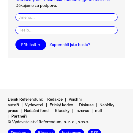
Děkujeme za podporu.
Přihlásit →
Zapomněli jste heslo?
Deník Referendum:
Redakce
|
Všichni
autoři
|
Vydavatel
|
Etický kodex
|
Diskuse
|
Nabídky
práce
|
Nadační fond
|
Bluesky
|
Inzerce
|
null
|
Partneři
© Vydavatelství Referendum, s. r. o., 2020.
Facebook
Bluesky
Instagram
RSS