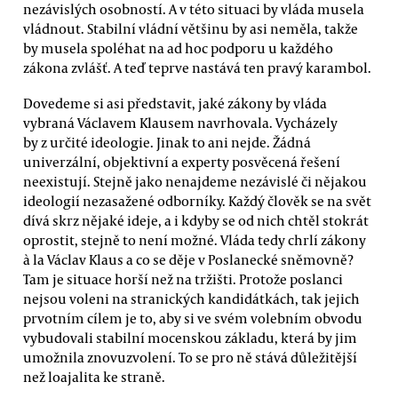
nezávislých osobností. A v této situaci by vláda musela
vládnout. Stabilní vládní většinu by asi neměla, takže
by musela spoléhat na ad hoc podporu u každého
zákona zvlášť. A teď teprve nastává ten pravý karambol.
Dovedeme si asi představit, jaké zákony by vláda
vybraná Václavem Klausem navrhovala. Vycházely
by z určité ideologie. Jinak to ani nejde. Žádná
univerzální, objektivní a experty posvěcená řešení
neexistují. Stejně jako nenajdeme nezávislé či nějakou
ideologií nezasažené odborníky. Každý člověk se na svět
dívá skrz nějaké ideje, a i kdyby se od nich chtěl stokrát
oprostit, stejně to není možné. Vláda tedy chrlí zákony
à la Václav Klaus a co se děje v Poslanecké sněmovně?
Tam je situace horší než na tržišti. Protože poslanci
nejsou voleni na stranických kandidátkách, tak jejich
prvotním cílem je to, aby si ve svém volebním obvodu
vybudovali stabilní mocenskou základu, která by jim
umožnila znovuzvolení. To se pro ně stává důležitější
než loajalita ke straně.