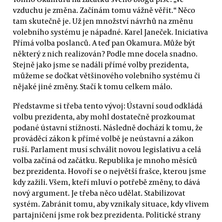
vzduchu je změna. Začínám tomu vážně věřit.“ Něco
tam skutečně je. Už jen množství návrhů na změnu
volebního systému je nápadné. Karel Janeček. Iniciativa
Přímá volba poslanců. A teď pan Okamura. Může být
některý z nich realizován? Podle mne docela snadno.
Stejně jako jsme se nadáli přímé volby prezidenta,
můžeme se dočkat většinového volebního systému či
nějaké jiné změny. Stačí k tomu celkem málo.
Představme si třeba tento vývoj: Ústavní soud odkládá
volbu prezidenta, aby mohl dostatečně prozkoumat
podané ústavní stížnosti. Následně dochází k tomu, že
prováděcí zákon k přímé volbě je neústavní a zákon
ruší. Parlament musí schválit novou legislativu a celá
volba začíná od začátku. Republika je mnoho měsíců
bez prezidenta. Hovoří se o největší frašce, kterou jsme
kdy zažili. Všem, kteří mluví o potřebě změny, to dává
nový argument. Je třeba něco udělat. Stabilizovat
systém. Zabránit tomu, aby vznikaly situace, kdy vlivem
partajničení jsme rok bez prezidenta. Politické strany