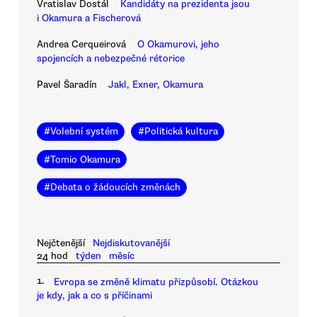
Vratislav Dostál
Kandidáty na prezidenta jsou
i Okamura a Fischerová
Andrea Cerqueirová
O Okamurovi, jeho
spojencích a nebezpečné rétorice
Pavel Šaradín
Jakl, Exner, Okamura
#
Volební systém
#
Politická kultura
#
Tomio Okamura
#
Debata o žádoucích změnách
Nejčtenější
Nejdiskutovanější
24 hod
týden
měsíc
1.
Evropa se změně klimatu přizpůsobí. Otázkou
je kdy, jak a co s příčinami