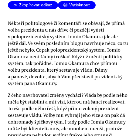
Zkopírovat odkaz
Vytisknout
Někteří politologové či komentáři se obávají, že přímá
volba prezidenta u nás dříve či později vyústí
v poloprezidentský systém. Tomio Okamura jde ale
ještě dál. Ve svém posledním blogu navrhuje něco, co tu
ještě nebylo. Copak poloprezidentský systém. Tomio
Okamura není žádný troškař. Když už měnit politický
systém, tak pořádně. Tomio Okamura chce přímou
volbu prezidenta, který sestavuje vládu. Dámy
a pánové, dovolte, abych Vám představil prezidentský
systém pana Okamury.
Z čeho navrhovatel změny vychází? Vláda by podle něho
měla být stabilní a mít vizi, kterou má šanci realizovat.
To vše podle něho řeší, když přímo volený prezident
sestavuje vládu. Volby mu vyhrají jeho vize a on pak dá
dohromady špičkový tým. I tady podle Tomia Okamury
může být klientelismus, ale mnohem menší, protože
prezidenta nebudou vydírat frakce jeho strany či