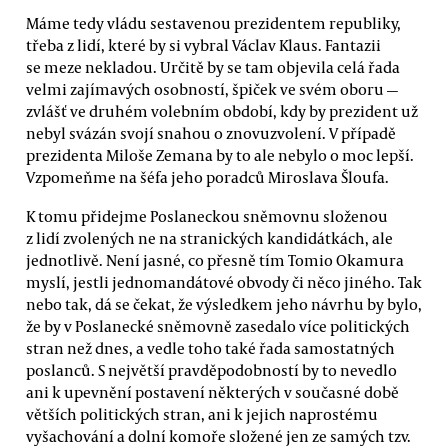
Máme tedy vládu sestavenou prezidentem republiky,
třeba z lidí, které by si vybral Václav Klaus. Fantazii
se meze nekladou. Určitě by se tam objevila celá řada
velmi zajímavých osobností, špiček ve svém oboru —
zvlášť ve druhém volebním období, kdy by prezident už
nebyl svázán svojí snahou o znovuzvolení. V případě
prezidenta Miloše Zemana by to ale nebylo o moc lepší.
Vzpomeňme na šéfa jeho poradců Miroslava Šloufa.
K tomu přidejme Poslaneckou sněmovnu složenou
z lidí zvolených ne na stranických kandidátkách, ale
jednotlivě. Není jasné, co přesně tím Tomio Okamura
myslí, jestli jednomandátové obvody či něco jiného. Tak
nebo tak, dá se čekat, že výsledkem jeho návrhu by bylo,
že by v Poslanecké sněmovně zasedalo více politických
stran než dnes, a vedle toho také řada samostatných
poslanců. S největší pravděpodobností by to nevedlo
ani k upevnění postavení některých v současné době
větších politických stran, ani k jejich naprostému
vyšachování a dolní komoře složené jen ze samých tzv.