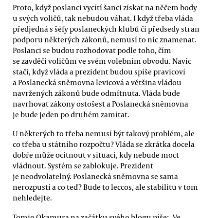
Proto, když poslanci vycítí šanci získat na něčem body
u svých voličů, tak nebudou váhat. I když třeba vláda
předjedná s šéfy poslaneckých klubů či předsedy stran
podporu některých zákonů, nemusí to nic znamenat.
Poslanci se budou rozhodovat podle toho, čím
se zavděčí voličům ve svém volebním obvodu. Navíc
stačí, když vláda a prezident budou spíše pravicoví
a Poslanecká sněmovna levicová a většina vládou
navržených zákonů bude odmítnuta. Vláda bude
navrhovat zákony ostošest a Poslanecká sněmovna
je bude jeden po druhém zamítat.
U některých to třeba nemusí být takový problém, ale
co třeba u státního rozpočtu? Vláda se zkrátka docela
dobře může ocitnout v situaci, kdy nebude moct
vládnout. Systém se zablokuje. Prezident
je neodvolatelný. Poslanecká sněmovna se sama
nerozpustí a co teď? Bude to leccos, ale stabilitu v tom
nehledejte.
Tomio Okamura na začátku svého blogu píše: „Ve