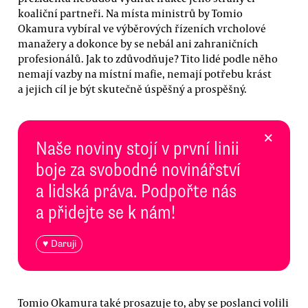
koaliční partneři. Na místa ministrů by Tomio
Okamura vybíral ve výběrových řízeních vrcholové
manažery a dokonce by se nebál ani zahraničních
profesionálů. Jak to zdůvodňuje? Tito lidé podle něho
nemají vazby na místní mafie, nemají potřebu krást
a jejich cíl je být skutečně úspěšný a prospěšný.
×
Naše noviny stojí v první linii
boje za svobodné novinářství
a lidská práva. Podpořte nás
a přidejte se k nám!
♥ Daruji
Tomio Okamura také prosazuje to, aby se poslanci volili