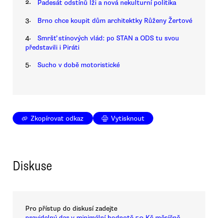
2.
Padesát odstínů lži a nová nekulturní politika
3.
Brno chce koupit dům architektky Růženy Žertové
4.
Smršť stínových vlád: po STAN a ODS tu svou
představili i Piráti
5.
Sucho v době motoristické
Zkopírovat odkaz
Vytisknout
Diskuse
Pro přístup do diskusí zadejte
pravidelný dar v minimální hodnotě 50 Kč měsíčně