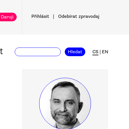
Přihlásit
|
Odebírat
zpravodaj
 Daruji
t
Hledat
CS
|
EN