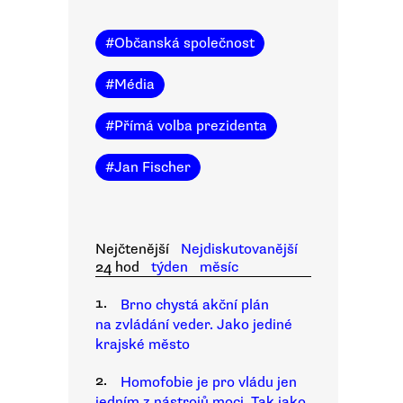
#
Občanská společnost
#
Média
#
Přímá volba prezidenta
#
Jan Fischer
Nejčtenější
Nejdiskutovanější
24 hod
týden
měsíc
1.
Brno chystá akční plán
na zvládání veder. Jako jediné
krajské město
2.
Homofobie je pro vládu jen
jedním z nástrojů moci. Tak jako