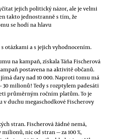
t jejich politický názor, ale je velmi
n takto jednostranně s tím, že
komu se hodí na hlavu
 s otázkami a s jejich vyhodnocením.
 sumu na kampaň, získala Táňa Fischerová
e kampaň postavena na aktivitě občanů.
jímá dary nad 10 000. Naproti tomu má
 — 30 milionů! Tedy s rozptylem padesáti
iceti průměrným ročním platům. To je
tu v duchu megaschodkové Fischerovy
ckých stran. Fischerová žádné nemá,
y milionů, nic od stran — za 100 %,