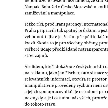
nepomůže. To ovšem neznamená, že statisti
Naopak. Bohužel v Česko-Moravském kotlík
zamlžování a manipulace.
Těžko říci, proč Transparency International,
Praha připravili tak špatný průzkum a ješ
vyhodnotit. Jisté je, že tím přispěli k d
kvízů. Škoda to je pro všechny občany, pr
veškeré údaje předkládané netransparentn
střet zájmů.
Ale lidem, kteří dokážou z českých médií 
na reklamu, jako Jan Fischer, tato situace 
relevantních informací, otevírá se prostor
manipulativně provedený výzkum není ost
a jejich spolupracovníků. Je ostudou i pr
nesmysly, a je i ostudou nás všech, protože
do tohoto stavu.