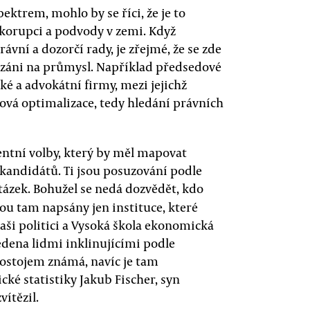
pektrem, mohlo by se říci, že je to
t korupci a podvody v zemi. Když
vní a dozorčí rady, je zřejmé, že se zde
ázáni na průmysl. Například předsedové
ké a advokátní firmy, mezi jejichž
ová optimalizace, tedy hledání právních
ntní volby, který by měl mapovat
andidátů. Ti jsou posuzování podle
 otázek. Bohužel se nedá dozvědět, kdo
sou tam napsány jen instituce, které
Naši politici a Vysoká škola ekonomická
edena lidmi inklinujícími podle
 postojem známá, navíc je tam
é statistiky Jakub Fischer, syn
vítězil.