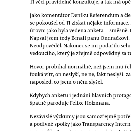
TI věci pravidelně konzultuje, a tak má opět
Jako komentátor Deníku Referendum a čle
se pokoušel od TI získat nějaké informac
úrovni jako byla vedena anketa — směšně. D
Napsal jsem tedy E-mail panu Ondračkovi,
Neodpověděl. Nakonec se mi podařilo sehn
vedoucího, který je zřejmě odpovědný za tu
Hovor probíhal normálně, než jsem mu řekl,
fouká vítr, on neslyší, ne ne, fakt neslyší, z
naposled, co jsem o něm slyšel.
Kdybych anketu i jednání hlavních protagon
špatně paroduje Felixe Holzmana.
Nezávislé výzkumy jsou samozřejmě potřeb
a podivné spolky jako Transparency Interna