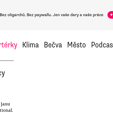
Bez oligarchů. Bez paywallu.
Jen vaše dary a naše práce
♥
rtérky
Klima
Bečva
Město
Podcas
cy
 Janu
tional.