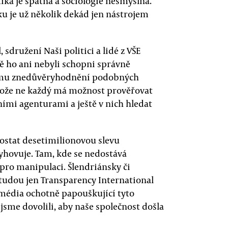
ka je špatná a sociologie nesmyslná.
u je už několik dekád jen nástrojem
 sdružení Naši politici a lidé z VŠE
tě ho ani nebyli schopni správně
alšímu znedůvěryhodnění podobných
otože ne každý má možnost prověřovat
ími agenturami a ještě v nich hledat
dostat desetimilionovou slevu
vyhovuje. Tam, kde se nedostává
 pro manipulaci. Šlendriánsky či
udou jen Transparency International
o média ochotně papouškující tyto
 jsme dovolili, aby naše společnost došla