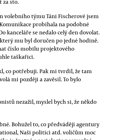
 za sto.
n volebního týmu Táni Fischerové jsem
e. Komunikace probíhala na podobné
o kanceláře se nedalo celý den dovolat.
 který mu byl doručen po jedné hodině.
at číslo mobilu projektového
hle taškařici.
 co potřebuji. Pak mi tvrdil, že tam
avolá mi později a zavěsil. To bylo
istů nezažil, myslel bych si, že někdo
né. Bohužel to, co předvádějí agentury
tional, Naši politici atd. voličům moc