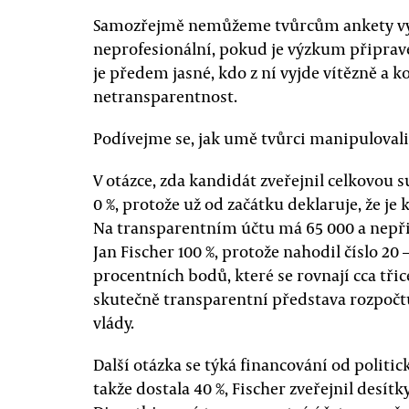
Samozřejmě nemůžeme tvůrcům ankety vyčíta
neprofesionální, pokud je výzkum připrave
je předem jasné, kdo z ní vyjde vítězně a 
netransparentnost.
Podívejme se, jak umě tvůrci manipulovali
V otázce, zda kandidát zveřejnil celkovou
0 %, protože už od začátku deklaruje, že j
Na transparentním účtu má 65 000 a nepři
Jan Fischer 100 %, protože nahodil číslo 20
procentních bodů, které se rovnají cca tř
skutečně transparentní představa rozpoč
vlády.
Další otázka se týká financování od politi
takže dostala 40 %, Fischer zveřejnil desítk