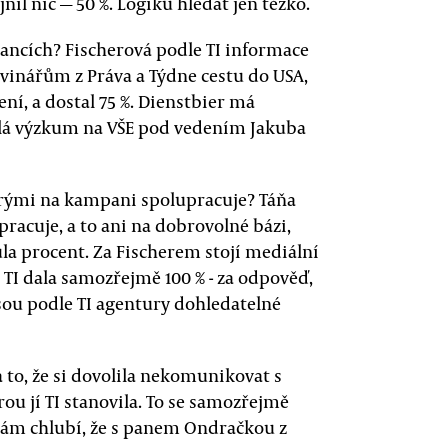
il nic — 50 %. Logiku hledat jen těžko.
ancích? Fischerová podle TI informace
novinářům z Práva a Týdne cestu do USA,
ení, a dostal 75 %. Dienstbier má
dělá výzkum na VŠE pod vedením Jakuba
erými na kampani spolupracuje? Táňa
acuje, a to ani na dobrovolné bázi,
ula procent. Za Fischerem stojí mediální
TI dala samozřejmě 100 % - za odpověď,
sou podle TI agentury dohledatelné
a to, že si dovolila nekomunikovat s
rou jí TI stanovila. To se samozřejmě
 sám chlubí, že s panem Ondračkou z