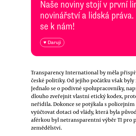
Naše noviny stojí v první l
novinářství a lidská práva.
se k nám!
♥ Daruji
Transparency International by měla přisp
české politiky. Od jejího počátku však byly
Jednalo se o podivné spolupracovníky, nap
dlouho zveřejnit vlastní etický kodex, pro
neřídila. Dokonce se potýkala s policejní
vyúčtovat dotaci od vlády, která byla půvo
aférkou byl netransparentní výběr TI pro
zemědělství.