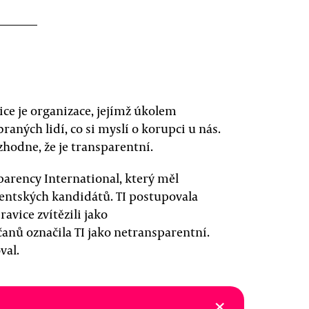
ice je organizace, jejímž úkolem
aných lidí, co si myslí o korupci u nás.
zhodne, že je transparentní.
arency International, který měl
ntských kandidátů. TI postupovala
ravice zvítězili jako
čanů označila TI jako netransparentní.
val.
×