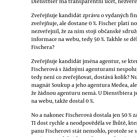
Dienstbier má transparentní účet, nezveřejn
Zveřejňuje kandidát zprávu o vydaných fin
zveřejňuje, ale dostane 0 %. Fischer platí 
nezveřejnil, že za ním stojí občanské sdruž
informace na webu, tedy 50 %. Takhle se 
Fischera?
Zveřejňuje kandidát jména agentur, se kt
Fischerová s žádnými agenturami nespolupr
tedy není co zveřejňovat, dostává kolik? N
magnát Soukup a jeho agentura Medea, ale 
že žádnou agenturu nemá. U Dienstbiera j
na webu, takže dostal 0 %.
No a nakonec Fischerová dostala jen 50 % z
TI dost rychle a neodpověděla ve lhůtě, kte
panu Fischerovi stát nemohlo, protože se