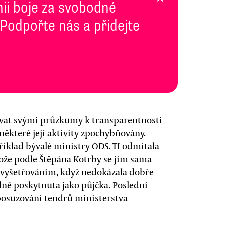
inii boje za svobodné
 Podpořte nás a přidejte
ívat svými průzkumy k transparentnosti
 některé její aktivity zpochybňovány.
říklad bývalé ministry ODS. TI odmítala
tože podle Štěpána Kotrby se jím sama
m vyšetřováním, když nedokázala dobře
dně poskytnuta jako půjčka. Poslední
 posuzování tendrů ministerstva