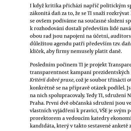
I když kritika přichází napříč politickým s
zákonitá daň za to, že se TI snaží rozkrýva
se ovšem podíváme na současné složení sprá
k rozhodování dostali především lidé nav
obou rad jsou napojeni na účetní, auditors
důležitou agendu patří především tzv. daň
kliček, aby firmy nemusely platit daně.
Posledním počinem TI je projekt Transpare
transparentnost kampaní prezidentských k
, což je soubor třinácti
Kritérií dobré praxe
konkrétně se na přípravě otázek podílel. J
na nich spolupracovaly. Tedy TI, sdružení 
Praha. První dvě občanská sdružení jsou v
vlastních vyjádření k pravici, VŠE je svým
prorektorem a vedoucím katedry ekonomick
kandidáta, který v takto sestavené anketě z