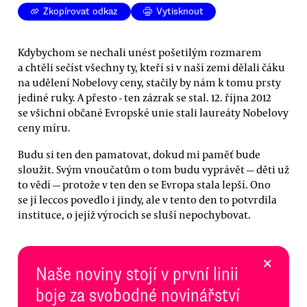
Zkopírovat odkaz
Vytisknout
Kdybychom se nechali unést pošetilým rozmarem
a chtěli sečíst všechny ty, kteří si v naší zemi dělali čáku
na udělení Nobelovy ceny, stačily by nám k tomu prsty
jediné ruky. A přesto - ten zázrak se stal. 12. října 2012
se všichni občané Evropské unie stali laureáty Nobelovy
ceny míru.
Budu si ten den pamatovat, dokud mi paměť bude
sloužit. Svým vnoučatům o tom budu vyprávět — děti už
to vědí — protože v ten den se Evropa stala lepší. Ono
se jí leccos povedlo i jindy, ale v tento den to potvrdila
instituce, o jejíž výrocích se sluší nepochybovat.
×
Naše noviny stojí v první linii
boje za svobodné novinářství