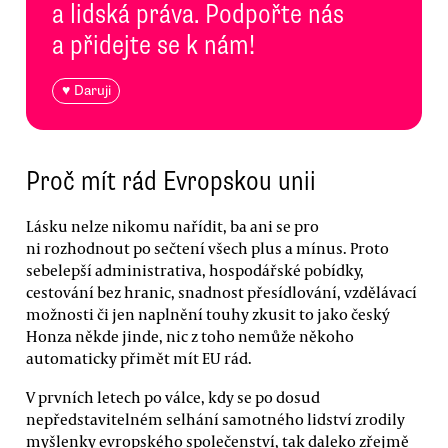
a lidská práva. Podpořte nás
a přidejte se k nám!
♥ Daruji
Proč mít rád Evropskou unii
Lásku nelze nikomu nařídit, ba ani se pro
ni rozhodnout po sečtení všech plus a mínus. Proto
sebelepší administrativa, hospodářské pobídky,
cestování bez hranic, snadnost přesídlování, vzdělávací
možnosti či jen naplnění touhy zkusit to jako český
Honza někde jinde, nic z toho nemůže někoho
automaticky přimět mít EU rád.
V prvních letech po válce, kdy se po dosud
nepředstavitelném selhání samotného lidství zrodily
myšlenky evropského společenství, tak daleko zřejmě