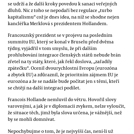
se udrží a že další kroky povedou k sanaci veřejných
dluhů. Nic z toho se nepodaří bez regulace „turbo
kapitalismu“ což je dnes idea, na níž se shodne nejen
kancléřka Merklová s prezidentem Hollandem.
Francouzský prezident se v projevu na posledním
summitu EU, který se konal v Bruselu před dvěma
týdny, vyjádřil v tom smyslu, že při dalším
prohlubování integrace členských států nebude brán
zřetel na ty státy, které, jak řekl doslova, „zařadily
zpátečku“. Ocenil dvourychlostní Evropu (eurozóna
a zbytek EU) a zdůraznil, že prioritním zájmem EU je
eurozóna a že se nadále bude počítat jen s těmi, kteří
se chtějí na další integraci podílet.
Francois Hollande nemluvil do větru. Hovořil slovy
varovnými, a jak je v diplomacii zvykem, nelze vyloučit,
že situace těch, jimž byla slova určena, je vážnější, než
by se mohli domnívat.
Nepochybujme o tom, že je nejvyšší čas, není-li už