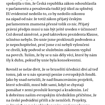
spokojila s tím, že Česká republika zákon odsouhlasila
v parlamentu a považovala tudíž její úkol za splněný.
EU evidentně nedošlo to, co by nedošlo nikomu
na západ od nás: že totiž zákon přijatý českým
parlamentem znamená přesně tolik co nic. Přijatý
právní předpis musí u nás být ještě uveden v účinnost!
Což dosud záměrně, a pod taktovkou prezidenta Klause,
učiněno nebylo. Do unie jsme proklouzli podvodem a
je nepochopitelné, proč jsme z ní nebyli vyloučeni
ve chvíli, kdy podvod se služebním zákonem vyplul
na povrch. Tuším, že by se u nás děly věci, které by nám
šly k duhu, pokud by unie byla konsekventní.
Rovněž se nelze divit, že se bruselští úředníci diví až teď
tomu, jak se u nás spravují peníze z evropských fondů.
Jako by snad netušili, že nad financováním projektů,
které schválili, musí bdít sami, když se chystají
pomáhat v zemi proslulé korupcí a kradením. Leč
k dobrému našim evropským úředníkům přičtěme, že
na české podvádění přišli a že nemlčeli. Projekty,