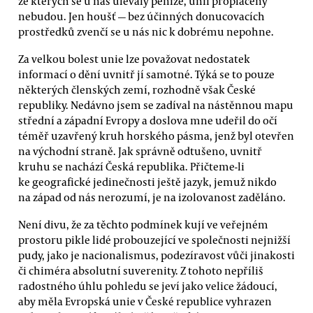
ze kterých se u nás ulévaly peníze, unií proplaceny
nebudou. Jen houšť — bez účinných donucovacích
prostředků zvenčí se u nás nic k dobrému nepohne.
Za velkou bolest unie lze považovat nedostatek
informací o dění uvnitř jí samotné. Týká se to pouze
některých členských zemí, rozhodně však České
republiky. Nedávno jsem se zadíval na nástěnnou mapu
střední a západní Evropy a doslova mne udeřil do očí
téměř uzavřený kruh horského pásma, jenž byl otevřen
na východní straně. Jak správně odtušeno, uvnitř
kruhu se nachází Česká republika. Přičteme-li
ke geografické jedinečnosti ještě jazyk, jemuž nikdo
na západ od nás nerozumí, je na izolovanost zaděláno.
Není divu, že za těchto podmínek kují ve veřejném
prostoru pikle lidé probouzející ve společnosti nejnižší
pudy, jako je nacionalismus, podezíravost vůči jinakosti
či chiméra absolutní suverenity. Z tohoto nepříliš
radostného úhlu pohledu se jeví jako velice žádoucí,
aby měla Evropská unie v České republice vyhrazen