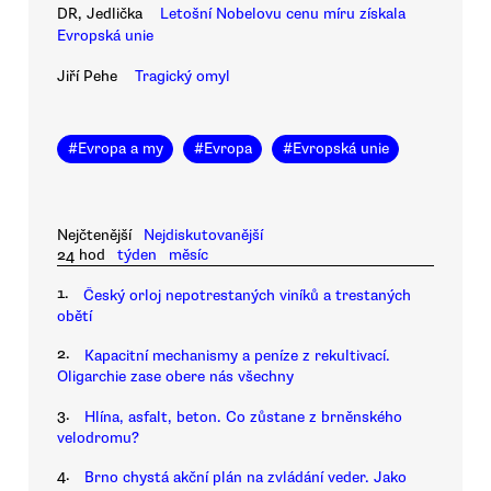
DR, Jedlička
Letošní Nobelovu cenu míru získala
Evropská unie
Jiří Pehe
Tragický omyl
#
Evropa a my
#
Evropa
#
Evropská unie
Nejčtenější
Nejdiskutovanější
24 hod
týden
měsíc
1.
Český orloj nepotrestaných viníků a trestaných
obětí
2.
Kapacitní mechanismy a peníze z rekultivací.
Oligarchie zase obere nás všechny
3.
Hlína, asfalt, beton. Co zůstane z brněnského
velodromu?
4.
Brno chystá akční plán na zvládání veder. Jako