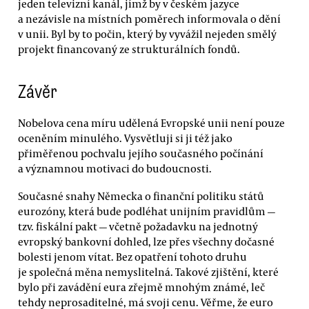
jeden televizní kanál, jímž by v českém jazyce
a nezávisle na místních poměrech informovala o dění
v unii. Byl by to počin, který by vyvážil nejeden smělý
projekt financovaný ze strukturálních fondů.
Závěr
Nobelova cena míru udělená Evropské unii není pouze
oceněním minulého. Vysvětluji si ji též jako
přiměřenou pochvalu jejího současného počínání
a významnou motivaci do budoucnosti.
Současné snahy Německa o finanční politiku států
eurozóny, která bude podléhat unijním pravidlům —
tzv. fiskální pakt — včetně požadavku na jednotný
evropský bankovní dohled, lze přes všechny dočasné
bolesti jenom vítat. Bez opatření tohoto druhu
je společná měna nemyslitelná. Takové zjištění, které
bylo při zavádění eura zřejmě mnohým známé, leč
tehdy neprosaditelné, má svoji cenu. Věřme, že euro