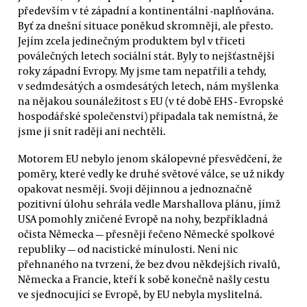
především v té západní a kontinentální -naplňována.
Byť za dnešní situace poněkud skromněji, ale přesto.
Jejím zcela jedinečným produktem byl v třiceti
poválečných letech sociální stát. Byly to nejšťastnější
roky západní Evropy. My jsme tam nepatřili a tehdy,
v sedmdesátých a osmdesátých letech, nám myšlenka
na nějakou sounáležitost s EU (v té době EHS - Evropské
hospodářské společenství) připadala tak nemístná, že
jsme ji snít raději ani nechtěli.
Motorem EU nebylo jenom skálopevné přesvědčení, že
poměry, které vedly ke druhé světové válce, se už nikdy
opakovat nesmějí. Svoji dějinnou a jednoznačně
pozitivní úlohu sehrála vedle Marshallova plánu, jímž
USA pomohly zničené Evropě na nohy, bezpříkladná
očista Německa — přesněji řečeno Německé spolkové
republiky — od nacistické minulosti. Není nic
přehnaného na tvrzení, že bez dvou někdejších rivalů,
Německa a Francie, kteří k sobě konečně našly cestu
ve sjednocující se Evropě, by EU nebyla myslitelná.