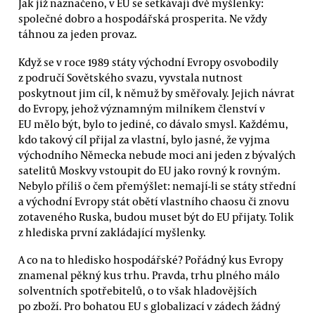
Jak již naznačeno, v EU se setkávají dvě myšlenky:
společné dobro a hospodářská prosperita. Ne vždy
táhnou za jeden provaz.
Když se v roce 1989 státy východní Evropy osvobodily
z područí Sovětského svazu, vyvstala nutnost
poskytnout jim cíl, k němuž by směřovaly. Jejich návrat
do Evropy, jehož významným milníkem členství v
EU mělo být, bylo to jediné, co dávalo smysl. Každému,
kdo takový cíl přijal za vlastní, bylo jasné, že vyjma
východního Německa nebude moci ani jeden z bývalých
satelitů Moskvy vstoupit do EU jako rovný k rovným.
Nebylo příliš o čem přemýšlet: nemají-li se státy střední
a východní Evropy stát obětí vlastního chaosu či znovu
zotaveného Ruska, budou muset být do EU přijaty. Tolik
z hlediska první zakládající myšlenky.
A co na to hledisko hospodářské? Pořádný kus Evropy
znamenal pěkný kus trhu. Pravda, trhu plného málo
solventních spotřebitelů, o to však hladovějších
po zboží. Pro bohatou EU s globalizací v zádech žádný