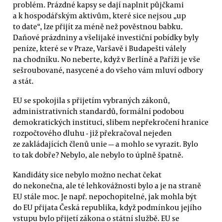
problém. Prázdné kapsy se dají naplnit půjčkami
a k hospodářským aktivům, které sice nejsou „up
to date“, lze přijít za méně než pověstnou babku.
Daňové prázdniny a všelijaké investiční pobídky byly
peníze, které se v Praze, Varšavě i Budapešti válely
na chodníku. No neberte, když v Berlíně a Paříži je vše
sešroubované, nasycené a do všeho vám mluví odbory
a stát.
EU se spokojila s přijetím vybraných zákonů,
administrativních standardů, formální podobou
demokratických institucí, slibem nepřekročení hranice
rozpočtového dluhu - již překračoval nejeden
ze zakládajících členů unie — a mohlo se vyrazit. Bylo
to tak dobře? Nebylo, ale nebylo to úplně špatně.
Kandidáty sice nebylo možno nechat čekat
do nekonečna, ale té lehkovážnosti bylo a je na straně
EU stále moc. Je např. nepochopitelné, jak mohla být
do EU přijata Česká republika, když podmínkou jejího
vstupu bylo přijetí zákona o státní službě. EU se