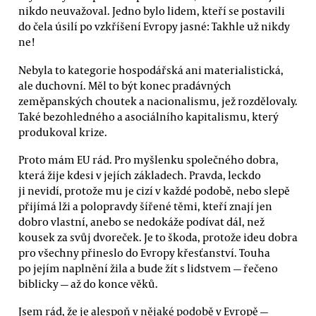
nikdo neuvažoval. Jedno bylo lidem, kteří se postavili
do čela úsilí po vzkříšení Evropy jasné: Takhle už nikdy
ne!
Nebyla to kategorie hospodářská ani materialistická,
ale duchovní. Měl to být konec pradávných
zeměpanských choutek a nacionalismu, jež rozdělovaly.
Také bezohledného a asociálního kapitalismu, který
produkoval krize.
Proto mám EU rád. Pro myšlenku společného dobra,
která žije kdesi v jejích základech. Pravda, leckdo
ji nevidí, protože mu je cizí v každé podobě, nebo slepě
přijímá lži a polopravdy šířené těmi, kteří znají jen
dobro vlastní, anebo se nedokáže podívat dál, než
kousek za svůj dvoreček. Je to škoda, protože ideu dobra
pro všechny přineslo do Evropy křesťanství. Touha
po jejím naplnění žila a bude žít s lidstvem — řečeno
biblicky — až do konce věků.
Jsem rád, že je alespoň v nějaké podobě v Evropě —