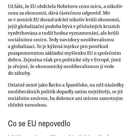
Už fakt, že EU obdržela Nobelovu cenu míru, a nikoliv
cenu za ekonomii, dává částečnou odpověď. Mír
se v zemích EU dosud udržel nikoliv kvůli ekonomii,
jejíž globalizační podoba bývá v příslušných kruzích
vyzdvihována a tudíž hodna vyznamenání, ale kvůli
sociálnímu smíru. Tedy navzdory neoliberalismu
a globalizaci. To je kýžená injekce pro poněkud
pozapomenutou základní myšlenku EU o společném
dobru. Zejména však pro politické síly v Evropě, jimž
je zřejmé, že ekonomický neoliberalismus ji vede
do záhuby.
Ostatně země jako Řecko a Španělsko, na něž následky
neoliberálních politik dopadly zatím nejtíživěji, se již
sociálním smírem, ba dokonce ani mírem samotným
chlubit nemohou.
Co se EU nepovedlo