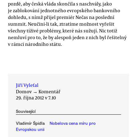
pozdě, aby česká vláda skončila s naschvály, jako
je zablokování jednotného evropského bankovního
dohledu, s nímž přijel premiér Nečas na poslední
summit. Neučiní-li tak, ztratíme možnost vyřešit
všechny tíživé problémy, které nás sužují. Nic totiž
nemluví pro to, že by alespoň jeden z nich byl řešitelný
v rámci národního státu.
Jiří Vyleťal
Domov
→
Komentář
29. října 2012 v 7.10
Související
Vladimír Špidla
Nobelova cena míru pro
Evropskou unii