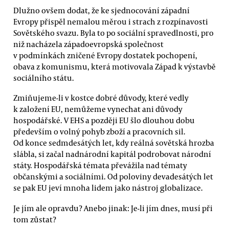
Dlužno ovšem dodat, že ke sjednocování západní
Evropy přispěl nemalou měrou i strach z rozpínavosti
Sovětského svazu. Byla to po sociální spravedlnosti, pro
niž nacházela západoevropská společnost
v podmínkách zničené Evropy dostatek pochopení,
obava z komunismu, která motivovala Západ k výstavbě
sociálního státu.
Zmiňujeme-li v kostce dobré důvody, které vedly
k založení EU, nemůžeme vynechat ani důvody
hospodářské. V EHS a později EU šlo dlouhou dobu
především o volný pohyb zboží a pracovních sil.
Od konce sedmdesátých let, kdy reálná sovětská hrozba
slábla, si začal nadnárodní kapitál podrobovat národní
státy. Hospodářská témata převážila nad tématy
občanskými a sociálními. Od poloviny devadesátých let
se pak EU jeví mnoha lidem jako nástroj globalizace.
Je jím ale opravdu? Anebo jinak: Je-li jím dnes, musí při
tom zůstat?