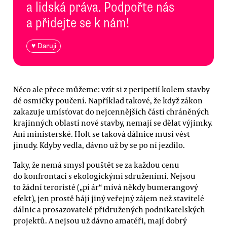
a lidská práva. Podpořte nás
a přidejte se k nám!
♥ Daruji
Něco ale přece můžeme: vzít si z peripetií kolem stavby
dé osmičky poučení. Například takové, že když zákon
zakazuje umísťovat do nejcennějších částí chráněných
krajinných oblastí nové stavby, nemají se dělat výjimky.
Ani ministerské. Holt se taková dálnice musí vést
jinudy. Kdyby vedla, dávno už by se po ní jezdilo.
Taky, že nemá smysl pouštět se za každou cenu
do konfrontací s ekologickými sdruženími. Nejsou
to žádní teroristé („pí ár“ mívá někdy bumerangový
efekt), jen prostě hájí jiný veřejný zájem než stavitelé
dálnic a prosazovatelé přidružených podnikatelských
projektů. A nejsou už dávno amatéři, mají dobrý