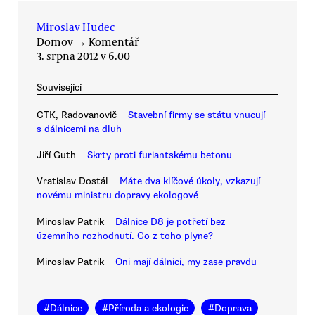
Miroslav Hudec
Domov
→
Komentář
3. srpna 2012 v 6.00
Související
ČTK, Radovanovič
Stavební firmy se státu vnucují
s dálnicemi na dluh
Jiří Guth
Škrty proti furiantskému betonu
Vratislav Dostál
Máte dva klíčové úkoly, vzkazují
novému ministru dopravy ekologové
Miroslav Patrik
Dálnice D8 je potřetí bez
územního rozhodnutí. Co z toho plyne?
Miroslav Patrik
Oni mají dálnici, my zase pravdu
#
Dálnice
#
Příroda a ekologie
#
Doprava