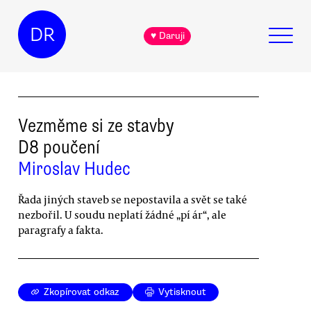
DR
♥ Daruji
Vezměme si ze stavby
D8 poučení
Miroslav Hudec
Řada jiných staveb se nepostavila a svět se také
nezbořil. U soudu neplatí žádné „pí ár“, ale
paragrafy a fakta.
Zkopírovat odkaz
Vytisknout