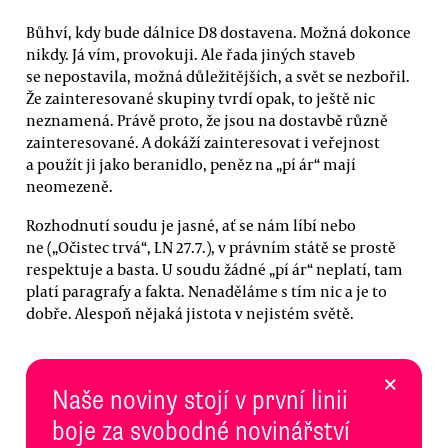
Bůhví, kdy bude dálnice D8 dostavena. Možná dokonce
nikdy. Já vím, provokuji. Ale řada jiných staveb
se nepostavila, možná důležitějších, a svět se nezbořil.
Že zainteresované skupiny tvrdí opak, to ještě nic
neznamená. Právě proto, že jsou na dostavbě různě
zainteresované. A dokáží zainteresovat i veřejnost
a použít ji jako beranidlo, peněz na „pí ár“ mají
neomezeně.
Rozhodnutí soudu je jasné, ať se nám líbí nebo
ne („Očistec trvá“, LN 27.7.), v právním státě se prostě
respektuje a basta. U soudu žádné „pí ár“ neplatí, tam
platí paragrafy a fakta. Nenaděláme s tím nic a je to
dobře. Alespoň nějaká jistota v nejistém světě.
×
Naše noviny stojí v první linii
boje za svobodné novinářství