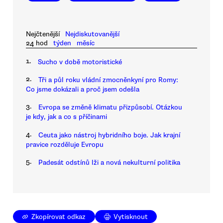
Nejčtenější
Nejdiskutovanější
24 hod
týden
měsíc
1.
Sucho v době motoristické
2.
Tři a půl roku vládní zmocněnkyní pro Romy:
Co jsme dokázali a proč jsem odešla
3.
Evropa se změně klimatu přizpůsobí. Otázkou
je kdy, jak a co s příčinami
4.
Ceuta jako nástroj hybridního boje. Jak krajní
pravice rozděluje Evropu
5.
Padesát odstínů lži a nová nekulturní politika
Zkopírovat odkaz
Vytisknout