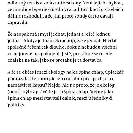
odborný servis a zmáknuté zákony. Není jejich chybou,
že mnohdy lépe než úředníci a politici, kteří o stavbách
dálnic rozhodují, a že jim proto soudy často dávají
zapravdu.
Že naopak má smysl jednat, jednat a ještě jednou
jednat. A když jednání zkrachují, zase jednat. Hledat
společné řešení tak dlouho, dokud nebudou všichni
co nejméně nespokojeni. Jistě, protáhne se to. Ale
zdaleka ne tak, jako se protahuje ta dostavba.
A že se občas i mezi ekology najde špína chlap, úplatkář,
podrazák, kterému jde jen o osobní prospěch, o to,
namastit si kapsu? Najde. Ale ne proto, že je ekolog
(není), nýbrž právě že je to špína chlap. Stejně jako
špína chlap mezi staviteli dálnic, mezi úředníky či
politiky.