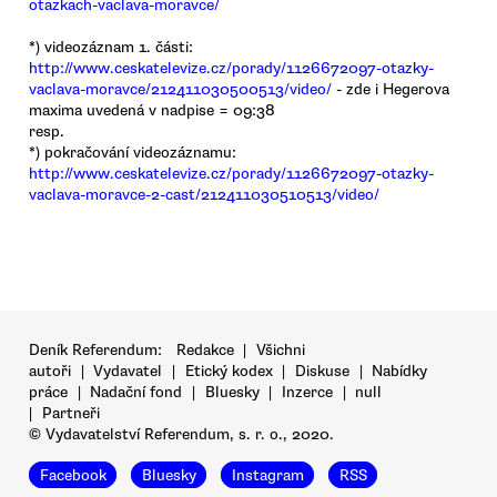
otazkach-vaclava-moravce/
*) videozáznam 1. části:
http://www.ceskatelevize.cz/porady/1126672097-otazky-
vaclava-moravce/212411030500513/video/
- zde i Hegerova
maxima uvedená v nadpise = 09:38
resp.
*) pokračování videozáznamu:
http://www.ceskatelevize.cz/porady/1126672097-otazky-
vaclava-moravce-2-cast/212411030510513/video/
Deník Referendum:
Redakce
|
Všichni
autoři
|
Vydavatel
|
Etický kodex
|
Diskuse
|
Nabídky
práce
|
Nadační fond
|
Bluesky
|
Inzerce
|
null
|
Partneři
© Vydavatelství Referendum, s. r. o., 2020.
Facebook
Bluesky
Instagram
RSS