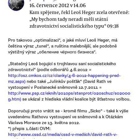
16. července 2012 v 14.06
Kam spějeme, řekl Leoš Heger zcela otevřeně:
„My bychom tady neradi měli státní
zdravotnictví socialistického typu“ 09:38
Pro takovou „optimalizaci“, o jaké mluví Leoš Heger, má
čeština výraz „tunel“, a ruština malebnější, ale podobně
výstižný výraz „oбеление чёрного бизнесa“.
„Statečný Leoš bojující s trojhlavou saní socialistického
zdravotnictví“ (podle odborářů 4.6.2012 =
http://osz.cmkos.cz/cz/clanky/4-6-2012-happening-pred-
mz.aspx)
nebo také „Julínkův pošťák“ (David Rath ve
vystoupení v Poslanecké sněmovně 12.7.2011 =
http://www.psp.cz/eknih/2010ps/stenprot/020schuz/s02000
9.htm)
se ukázal z hlediska vládní koalice být šťastnou volbou.
Doporučuji proto vrátit se - kromě filmu „Sicko“ - také k výše
uvedenému Rathovu vystoupení ve sněmovně a k Otázkám
Václava Moravce ze 13. května 2012.
*) přepis 1.části OVM:
http://www.cssd.cz/media/cssd-v-mediich/david-rath-v-