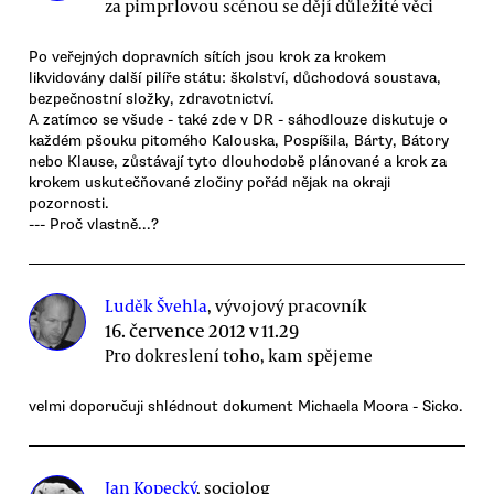
za pimprlovou scénou se dějí důležité věci
Po veřejných dopravních sítích jsou krok za krokem
likvidovány další pilíře státu: školství, důchodová soustava,
bezpečnostní složky, zdravotnictví.
A zatímco se všude - také zde v DR - sáhodlouze diskutuje o
každém pšouku pitomého Kalouska, Pospíšila, Bárty, Bátory
nebo Klause, zůstávají tyto dlouhodobě plánované a krok za
krokem uskutečňované zločiny pořád nějak na okraji
pozornosti.
--- Proč vlastně...?
Luděk Švehla
, vývojový pracovník
16. července 2012 v 11.29
Pro dokreslení toho, kam spějeme
velmi doporučuji shlédnout dokument Michaela Moora - Sicko.
Jan Kopecký
, sociolog