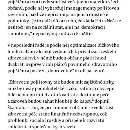
pojištění a tvoří tedy součást veřejného majetku všech
občanů, podle něj vyhrožují managementy pojišťoven
zavřením, pakliže nepřistoupí na jejich drastické
podmínky. „Je to další důkaz toho, že vláda Petra Nečase
neútočí jen na sociální stát, ale i na demokracii
samotnou,“ nepochybuje mluvčí ProAltu.
V neposlední řadě je podle něj optimalizace lůžkového
fondu dalším z kroků vedoucích k privatizaci českého
zdravotnictví, v němž budou občané platit hned
dvakrát: nejprve v roli plátců povinného zdravotního
pojištění a posléze „dobrovolně“ v roli pacientů.
„Zdravotní pojišťovny tak budou mít zajištěné zisky,
aniž by nesly podnikatelské riziko, zatímco obyčejní
lidé nebudou mít jistotu kvalitní a dostupné péče
a zároveň budou sahat hlouběji do kapsy,“ doplnil
Škabraha s tím, že pro mnohé z občanů se velká část
zdravotní péče stane finančně nedostupnou, což
prohloubí sociální rozdíly a přispěje k rozvratu
solidárních společenských vazeb.