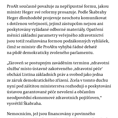
ProAlt současně považuje za nepřípustné formu, jakou
ministr Heger své reformy prosazuje. Podle Škabrahy
Heger dlouhodobě projevuje neochotu komunikovat
s dotčenou veřejností, jejímž zástupcům nejsou ani
poskytovány vyžádané odborné materiály. Opatření
měnící základní parametry veřejného zdravotnictví
jsou totiž realizována formou podzákonných vyhlášek,
čímž se ministr dle ProAltu vyhýbá řádné debatě
na půdě demokraticky zvoleného parlamentu.
„Zároveň se postupným zaváděním termínu ,zdravotní
služba‘ místo ústavně zakotveného ,zdravotní péče‘
obchází Listina základních práv a svobod jako jedna
ze záruk demokratického zřízení. Zcela v tomto duchu
nyní pod záštitou ministerstva rozhodují o poskytování
ústavou garantované péče nevolení a občanům
neodpovědní ekonomové zdravotních pojišťoven,“
vysvětlil Škabraha.
Nemocnicím, jež jsou financovány z povinného