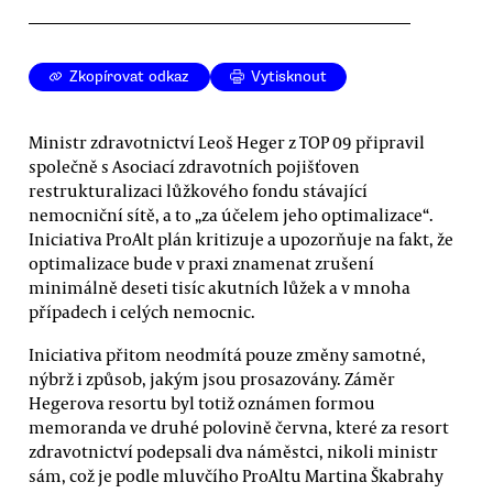
Zkopírovat odkaz
Vytisknout
Ministr zdravotnictví Leoš Heger z TOP 09 připravil
společně s Asociací zdravotních pojišťoven
restrukturalizaci lůžkového fondu stávající
nemocniční sítě, a to „za účelem jeho optimalizace“.
Iniciativa ProAlt plán kritizuje a upozorňuje na fakt, že
optimalizace bude v praxi znamenat zrušení
minimálně deseti tisíc akutních lůžek a v mnoha
případech i celých nemocnic.
Iniciativa přitom neodmítá pouze změny samotné,
nýbrž i způsob, jakým jsou prosazovány. Záměr
Hegerova resortu byl totiž oznámen formou
memoranda ve druhé polovině června, které za resort
zdravotnictví podepsali dva náměstci, nikoli ministr
sám, což je podle mluvčího ProAltu Martina Škabrahy