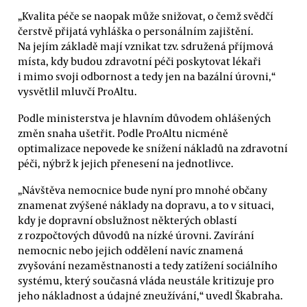
„Kvalita péče se naopak může snižovat, o čemž svědčí
čerstvě přijatá vyhláška o personálním zajištění.
Na jejím základě mají vznikat tzv. sdružená příjmová
místa, kdy budou zdravotní péči poskytovat lékaři
i mimo svoji odbornost a tedy jen na bazální úrovni,“
vysvětlil mluvčí ProAltu.
Podle ministerstva je hlavním důvodem ohlášených
změn snaha ušetřit. Podle ProAltu nicméně
optimalizace nepovede ke snížení nákladů na zdravotní
péči, nýbrž k jejich přenesení na jednotlivce.
„Návštěva nemocnice bude nyní pro mnohé občany
znamenat zvýšené náklady na dopravu, a to v situaci,
kdy je dopravní obslužnost některých oblastí
z rozpočtových důvodů na nízké úrovni. Zavírání
nemocnic nebo jejich oddělení navíc znamená
zvyšování nezaměstnanosti a tedy zatížení sociálního
systému, který současná vláda neustále kritizuje pro
jeho nákladnost a údajné zneužívání,“ uvedl Škabraha.