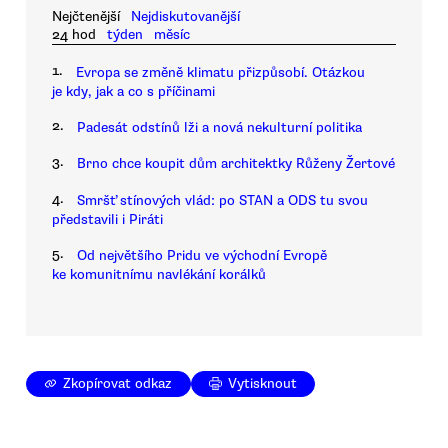
Nejčtenější
Nejdiskutovanější
24 hod
týden
měsíc
1.
Evropa se změně klimatu přizpůsobí. Otázkou
je kdy, jak a co s příčinami
2.
Padesát odstínů lži a nová nekulturní politika
3.
Brno chce koupit dům architektky Růženy Žertové
4.
Smršť stínových vlád: po STAN a ODS tu svou
představili i Piráti
5.
Od největšího Pridu ve východní Evropě
ke komunitnímu navlékání korálků
Zkopírovat odkaz
Vytisknout