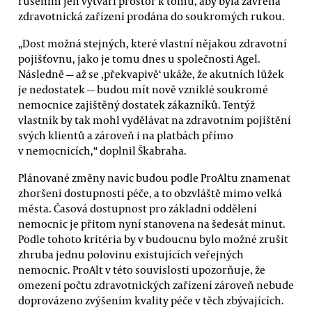
rušením jen vytváří prostor k tomu, aby byla zavřená
zdravotnická zařízení prodána do soukromých rukou.
„Dost možná stejných, které vlastní nějakou zdravotní
pojišťovnu, jako je tomu dnes u společnosti Agel.
Následně — až se ,překvapivě‘ ukáže, že akutních lůžek
je nedostatek — budou mít nově vzniklé soukromé
nemocnice zajištěný dostatek zákazníků. Tentýž
vlastník by tak mohl vydělávat na zdravotním pojištění
svých klientů a zároveň i na platbách přímo
v nemocnicích,“ doplnil Škabraha.
Plánované změny navíc budou podle ProAltu znamenat
zhoršení dostupnosti péče, a to obzvláště mimo velká
města. Časová dostupnost pro základní oddělení
nemocnic je přitom nyní stanovena na šedesát minut.
Podle tohoto kritéria by v budoucnu bylo možné zrušit
zhruba jednu polovinu existujících veřejných
nemocnic. ProAlt v této souvislosti upozorňuje, že
omezení počtu zdravotnických zařízení zároveň nebude
doprovázeno zvýšením kvality péče v těch zbývajících.