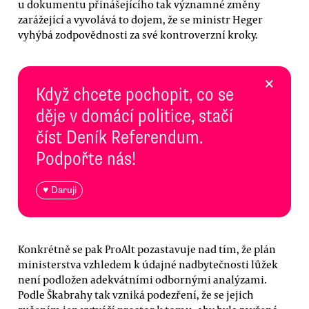
u dokumentu přinášejícího tak významné změny
zarážející a vyvolává to dojem, že se ministr Heger
vyhýbá zodpovědnosti za své kontroverzní kroky.
×
Když chcete pochopit, co se
děje v domácí politice, stačí
číst Deník Referendum.
Podpořte nás!
♥ Daruji
Konkrétně se pak ProAlt pozastavuje nad tím, že plán
ministerstva vzhledem k údajné nadbytečnosti lůžek
není podložen adekvátními odbornými analýzami.
Podle Škabrahy tak vzniká podezření, že se jejich