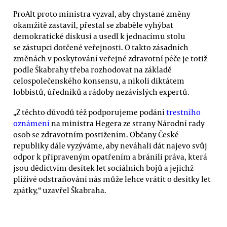
ProAlt proto ministra vyzval, aby chystané změny
okamžitě zastavil, přestal se zbaběle vyhýbat
demokratické diskusi a usedl k jednacímu stolu
se zástupci dotčené veřejnosti. O takto zásadních
změnách v poskytování veřejné zdravotní péče je totiž
podle Škabrahy třeba rozhodovat na základě
celospolečenského konsensu, a nikoli diktátem
lobbistů, úředníků a rádoby nezávislých expertů.
„Z těchto důvodů též podporujeme podání
trestního
oznámení
na ministra Hegera ze strany Národní rady
osob se zdravotním postižením. Občany České
republiky dále vyzýváme, aby neváhali dát najevo svůj
odpor k připraveným opatřením a bránili práva, která
jsou dědictvím desítek let sociálních bojů a jejichž
plíživé odstraňování nás může lehce vrátit o desítky let
zpátky,“ uzavřel Škabraha.