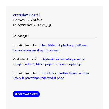
Vratislav Dostál
Domov
→
Zpráva
12. července 2012 v 15.36
Související
Ludvík Hovorka
Neprůhledné platby pojišťoven
nemocnicím maskují tunelování
Vratislav Dostál
Gajdůšková nabádá pacienty
k bojkotu léků, které pojišťovny neproplácejí
Ludvík Hovorka
Poplatek za volbu lékaře a další
kroky k privatizaci zdravotní péče
#
Zdravotnictví