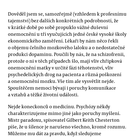
Dověděl jsem se, samozřejmě (vzhledem k profesnímu
tajemství) bez dalších konkrétních podrobností, že
v krátké době po sobě propuklo vážné duševní
onemocnění u tří vyučujících jedné české vysoké školy
ekonomického zaměření. Lékaři by nám něco řekli
o objemu čelního mozkového laloku a o nedostatečné
produkci dopaminu. Poučili by nás, že na schizofrenii,
protože o ni v těch případech šlo, mají vliv chřipková
onemocnění matky v určité fázi těhotenství, vliv
psychedelických drog na pacienta a různá poškození
a onemocnění mozku. Vše tím ale vysvětlit nejde.
Spouštěčem nemoci bývají i poruchy komunikace
a vztahů a těžké životní události.
Nejde koneckonců o medicínu. Psychózy někdy
charakterizujeme mimo jiné jako poruchy myšlení.
Mistr paradoxu, spisovatel Gilbert Keith Chesterton
píše, že u šílence je narušeno všechno, kromě rozumu.
Můžeme mu dát za pravdu, když sledujeme