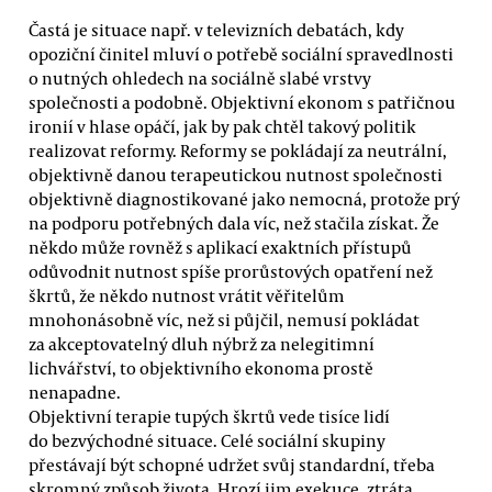
Častá je situace např. v televizních debatách, kdy
opoziční činitel mluví o potřebě sociální spravedlnosti
o nutných ohledech na sociálně slabé vrstvy
společnosti a podobně. Objektivní ekonom s patřičnou
ironií v hlase opáčí, jak by pak chtěl takový politik
realizovat reformy. Reformy se pokládají za neutrální,
objektivně danou terapeutickou nutnost společnosti
objektivně diagnostikované jako nemocná, protože prý
na podporu potřebných dala víc, než stačila získat. Že
někdo může rovněž s aplikací exaktních přístupů
odůvodnit nutnost spíše prorůstových opatření než
škrtů, že někdo nutnost vrátit věřitelům
mnohonásobně víc, než si půjčil, nemusí pokládat
za akceptovatelný dluh nýbrž za nelegitimní
lichvářství, to objektivního ekonoma prostě
nenapadne.
Objektivní terapie tupých škrtů vede tisíce lidí
do bezvýchodné situace. Celé sociální skupiny
přestávají být schopné udržet svůj standardní, třeba
skromný způsob života. Hrozí jim exekuce, ztráta