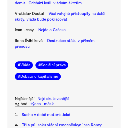
demisi. Odchází kvůli vládním škrtům
Vratislav Dostál
Věci veřejné přistoupily na další
škrty, vláda bude pokračovat
Ivan Lesay
Nejde o Grécko
Ilona Švihlíková
Destrukce státu v přímém
přenosu
#
Vláda
#
Sociální práva
#
Debata o kapitalismu
Nejčtenější
Nejdiskutovanější
24 hod
týden
měsíc
1.
Sucho v době motoristické
2.
Tři a půl roku vládní zmocněnkyní pro Romy: