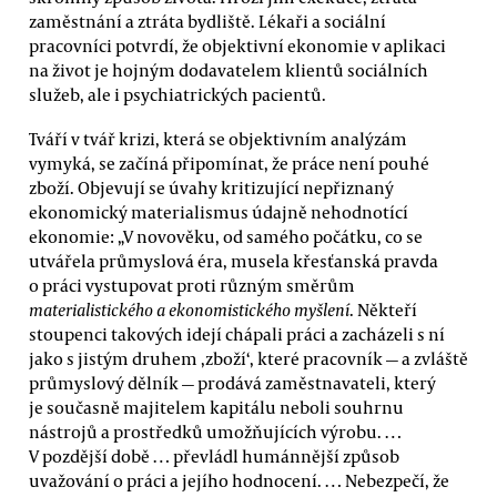
zaměstnání a ztráta bydliště. Lékaři a sociální
pracovníci potvrdí, že objektivní ekonomie v aplikaci
na život je hojným dodavatelem klientů sociálních
služeb, ale i psychiatrických pacientů.
Tváří v tvář krizi, která se objektivním analýzám
vymyká, se začíná připomínat, že práce není pouhé
zboží. Objevují se úvahy kritizující nepřiznaný
ekonomický materialismus údajně nehodnotící
ekonomie: „V novověku, od samého počátku, co se
utvářela průmyslová éra, musela křesťanská pravda
o práci vystupovat proti různým směrům
materialistického a ekonomistického myšlení
. Někteří
stoupenci takových idejí chápali práci a zacházeli s ní
jako s jistým druhem ‚zboží‘, které pracovník — a zvláště
průmyslový dělník — prodává zaměstnavateli, který
je současně majitelem kapitálu neboli souhrnu
nástrojů a prostředků umožňujících výrobu. …
V pozdější době … převládl humánnější způsob
uvažování o práci a jejího hodnocení. … Nebezpečí, že