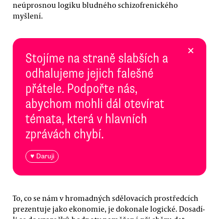
neúprosnou logiku bludného schizofrenického
myšlení.
×
Stojíme na straně slabších a
odhalujeme jejich falešné
přátele. Podpořte nás,
abychom mohli dál otevírat
témata, která v hlavních
zprávách chybí.
♥ Daruji
To, co se nám v hromadných sdělovacích prostředcích
prezentuje jako ekonomie, je dokonale logické. Dosadí-