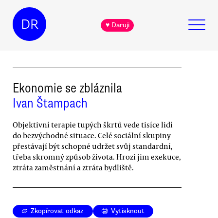
DR
♥ Daruji
Ekonomie se zbláznila
Ivan Štampach
Objektivní terapie tupých škrtů vede tisíce lidí
do bezvýchodné situace. Celé sociální skupiny
přestávají být schopné udržet svůj standardní,
třeba skromný způsob života. Hrozí jim exekuce,
ztráta zaměstnání a ztráta bydliště.
Zkopírovat odkaz
Vytisknout