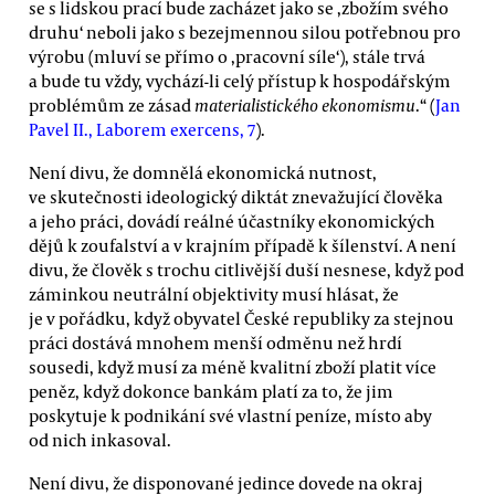
se s lidskou prací bude zacházet jako se ‚zbožím svého
druhu‘ neboli jako s bezejmennou silou potřebnou pro
výrobu (mluví se přímo o ‚pracovní síle‘), stále trvá
a bude tu vždy, vychází-li celý přístup k hospodářským
problémům ze zásad
materialistického ekonomismu
.“ (
Jan
Pavel II., Laborem exercens, 7
).
Není divu, že domnělá ekonomická nutnost,
ve skutečnosti ideologický diktát znevažující člověka
a jeho práci, dovádí reálné účastníky ekonomických
dějů k zoufalství a v krajním případě k šílenství. A není
divu, že člověk s trochu citlivější duší nesnese, když pod
záminkou neutrální objektivity musí hlásat, že
je v pořádku, když obyvatel České republiky za stejnou
práci dostává mnohem menší odměnu než hrdí
sousedi, když musí za méně kvalitní zboží platit více
peněz, když dokonce bankám platí za to, že jim
poskytuje k podnikání své vlastní peníze, místo aby
od nich inkasoval.
Není divu, že disponované jedince dovede na okraj