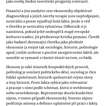
jako osoby, budou teoretické prognózy rozvracet.
Finanční a jiní analytici stav ekonomiky objektivně
diagnostikují a jejich návrhy terapie jsou nepředpojaté,
neutrální a pouze vyjadřují holá fakta. Jenže u věd
o člověku je neutralita vyloučena. Odborník si ji
namlouvá, pokud ještě nedospěl k etapě evropské
kulturní tradice, jíž představuje kritika poznání. Člověk
jako badatel zkoumající člověka jako předmět
ekonomie (a stejně tak sociologie, historie, politologie
apod.) může usilovat o poctivé zaregistrování faktů, ale
nemůže se vymanit z vlastní účasti na tom, co bádá.
Ekonom je také účastník hospodářských procesů,
politolog je součástí politického dění, sociolog je člen
lidské společnosti, historik spoluutváří svými slovy
a činy historii. Proto fakta vybírá jako relevantní
a pracuje s nimi podle schémat, která si uvědomuje
nebo neuvědomuje. Reprezentuje docela konkrétní
zájem, v tomto případě ekonomický. Tomuto zájmu
podřizuje axiomy a definice uplatněné při práci s fakty.