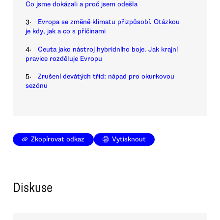
Co jsme dokázali a proč jsem odešla
3.
Evropa se změně klimatu přizpůsobí. Otázkou
je kdy, jak a co s příčinami
4.
Ceuta jako nástroj hybridního boje. Jak krajní
pravice rozděluje Evropu
5.
Zrušení devátých tříd: nápad pro okurkovou
sezónu
Zkopírovat odkaz
Vytisknout
Diskuse