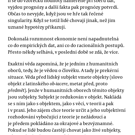
li se do vzorečků hodnoty naměřené při sběru dat,
vyjdou prognózy a další fakta pak prognózy potvrdí.
Občas to nevyjde, když jsou ve hře tak řečené
singularity. Když se totiž lidé chovají jinak, než jim
uznané hypotézy přikazují.
Dokonalá rozumnost ekonomie není napadnutelná
co do empirických dat, ani co do racionálních postupů.
Přesto někdy selhává, v poslední době se zdá, že více.
Exaktní věda zapomíná, že je jedním z humanitních
oborů, tedy, že je vědou o člověku. A tady je prekérní
situace. Věda před lidský subjekt vmete objekty (slovo
objekt z latinského
ob-iacere
, metat před, proto
předmět
). Jenže v humanitních oborech těmito objekty
jsou subjekty. Subjekt je redukován v objekt. Nakládá
se s ním jako s objektem, jako s věcí, v teorii a pak
i v praxi. Jeho zájem chce teorie určit a jeho subjektivní
rozhodování vybočující z teorie je nežádoucí a
je předem pokládáno za okrajové a bezvýznamné.
Pokud se lidé budou častěji chovat jako živé subjekty,