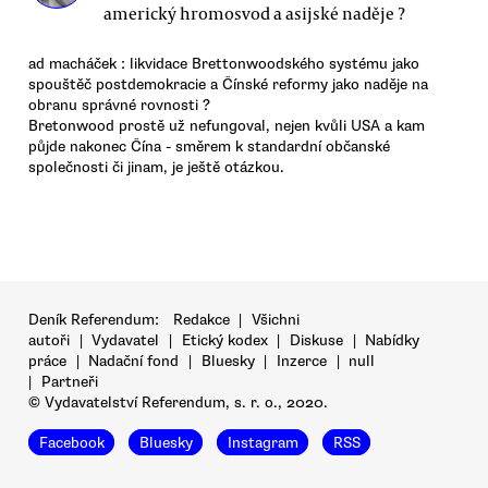
americký hromosvod a asijské naděje ?
ad macháček : likvidace Brettonwoodského systému jako
spouštěč postdemokracie a Čínské reformy jako naděje na
obranu správné rovnosti ?
Bretonwood prostě už nefungoval, nejen kvůli USA a kam
půjde nakonec Čína - směrem k standardní občanské
společnosti či jinam, je ještě otázkou.
Deník Referendum:
Redakce
|
Všichni
autoři
|
Vydavatel
|
Etický kodex
|
Diskuse
|
Nabídky
práce
|
Nadační fond
|
Bluesky
|
Inzerce
|
null
|
Partneři
© Vydavatelství Referendum, s. r. o., 2020.
Facebook
Bluesky
Instagram
RSS