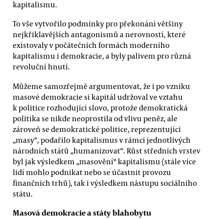
kapitalismu.
To vše vytvořilo podmínky pro překonání většiny
nejkřiklavějších antagonismů a nerovností, které
existovaly v počátečních formách moderního
kapitalismu i demokracie, a byly palivem pro různá
revoluční hnutí.
Můžeme samozřejmě argumentovat, že i po vzniku
masové demokracie si kapitál udržoval ve vztahu
k politice rozhodující slovo, protože demokratická
politika se nikde neoprostila od vlivu peněz, ale
zároveň se demokratické politice, reprezentující
„masy“, podařilo kapitalismus v rámci jednotlivých
národních států „humanizovat“. Růst středních vrstev
byl jak výsledkem „masovění“ kapitalismu (stále více
lidí mohlo podnikat nebo se účastnit provozu
finančních trhů), tak i výsledkem nástupu sociálního
státu.
Masová demokracie a státy blahobytu