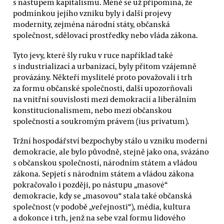
s nástupem kapitalismu. Méně se už připomíná, že
podmínkou jejího vzniku byly i další projevy
modernity, zejména národní státy, občanská
společnost, sdělovací prostředky nebo vláda zákona.
Tyto jevy, které šly ruku v ruce například také
s industrializací a urbanizací, byly přitom vzájemně
provázány. Někteří myslitelé proto považovali i trh
za formu občanské společnosti, další upozorňovali
na vnitřní souvislosti mezi demokracií a liberálním
konstitucionalismem, nebo mezi občanskou
společností a soukromým právem (ius privatum).
Tržní hospodářství bezpochyby stálo u vzniku moderní
demokracie, ale bylo původně, stejně jako ona, svázáno
s občanskou společností, národním státem a vládou
zákona. Sepjetí s národním státem a vládou zákona
pokračovalo i později, po nástupu „masové“
demokracie, kdy se „masovou“ stala také občanská
společnost (v podobě „veřejnosti“), média, kultura
a dokonce i trh, jenž na sebe vzal formu lidového