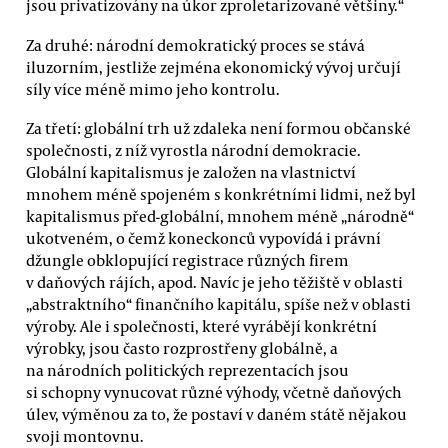
jsou privatizovány na úkor zproletarizované většiny.“
Za druhé: národní demokratický proces se stává
iluzorním, jestliže zejména ekonomický vývoj určují
síly více méně mimo jeho kontrolu.
Za třetí: globální trh už zdaleka není formou občanské
společnosti, z níž vyrostla národní demokracie.
Globální kapitalismus je založen na vlastnictví
mnohem méně spojeném s konkrétními lidmi, než byl
kapitalismus před-globální, mnohem méně „národně“
ukotveném, o čemž koneckonců vypovídá i právní
džungle obklopující registrace různých firem
v daňových rájích, apod. Navíc je jeho těžiště v oblasti
„abstraktního“ finančního kapitálu, spíše než v oblasti
výroby. Ale i společnosti, které vyrábějí konkrétní
výrobky, jsou často rozprostřeny globálně, a
na národních politických reprezentacích jsou
si schopny vynucovat různé výhody, včetně daňových
úlev, výměnou za to, že postaví v daném státě nějakou
svoji montovnu.