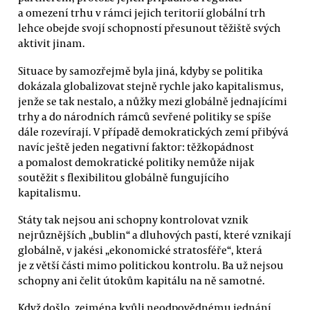
a omezení trhu v rámci jejich teritorií globální trh
lehce obejde svojí schopností přesunout těžiště svých
aktivit jinam.
Situace by samozřejmě byla jiná, kdyby se politika
dokázala globalizovat stejně rychle jako kapitalismus,
jenže se tak nestalo, a nůžky mezi globálně jednajícími
trhy a do národních rámců sevřené politiky se spíše
dále rozevírají. V případě demokratických zemí přibývá
navíc ještě jeden negativní faktor: těžkopádnost
a pomalost demokratické politiky nemůže nijak
soutěžit s flexibilitou globálně fungujícího
kapitalismu.
Státy tak nejsou ani schopny kontrolovat vznik
nejrůznějších „bublin“ a dluhových pastí, které vznikají
globálně, v jakési „ekonomické stratosféře“, která
je z větší části mimo politickou kontrolu. Ba už nejsou
schopny ani čelit útokům kapitálu na ně samotné.
Když došlo, zejména kvůli neodpovědnému jednání