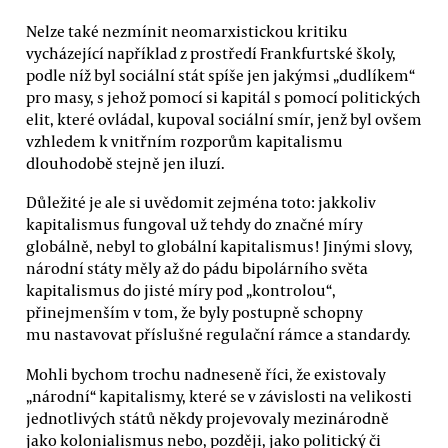
Nelze také nezmínit neomarxistickou kritiku
vycházející například z prostředí Frankfurtské školy,
podle níž byl sociální stát spíše jen jakýmsi „dudlíkem“
pro masy, s jehož pomocí si kapitál s pomocí politických
elit, které ovládal, kupoval sociální smír, jenž byl ovšem
vzhledem k vnitřním rozporům kapitalismu
dlouhodobě stejně jen iluzí.
Důležité je ale si uvědomit zejména toto: jakkoliv
kapitalismus fungoval už tehdy do značné míry
globálně, nebyl to globální kapitalismus! Jinými slovy,
národní státy měly až do pádu bipolárního světa
kapitalismus do jisté míry pod „kontrolou“,
přinejmenším v tom, že byly postupně schopny
mu nastavovat příslušné regulační rámce a standardy.
Mohli bychom trochu nadneseně říci, že existovaly
„národní“ kapitalismy, které se v závislosti na velikosti
jednotlivých států někdy projevovaly mezinárodně
jako kolonialismus nebo, později, jako politický či