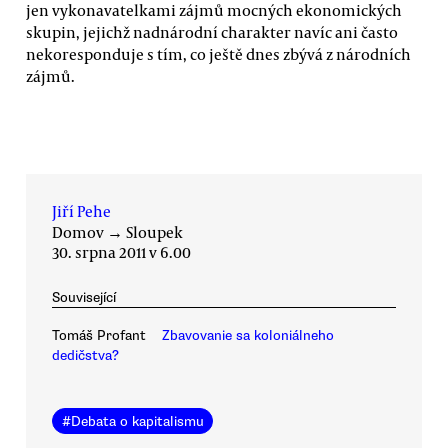
jen vykonavatelkami zájmů mocných ekonomických
skupin, jejichž nadnárodní charakter navíc ani často
nekoresponduje s tím, co ještě dnes zbývá z národních
zájmů.
Jiří Pehe
Domov
→
Sloupek
30. srpna 2011 v 6.00
Související
Tomáš Profant
Zbavovanie sa koloniálneho
dedičstva?
#
Debata o kapitalismu