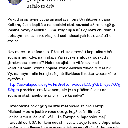
Začalo to dřív
Pokud si správně vybavuji analýzy Ilony Švihlíkové a Jana
Kellera, útok kapitálu na sociální stát nazačal až roku 1989.
Reálné mzdy dělníků v USA stagnují a nůžky mezi chudými a
bohatými se tam rozvírají od sedmdesátých let dvacátého
století.
Nevím, co to způsobilo. Přestali se američtí kapitalisté bát
socialismu, když nám státy Varšavské smlouvy poskytly
„bratrskou pomoc‟? Nebo se ujistili o vítězství nad
komunismem, když Spojené státy vyhrály závod o Měsíc?
Významným milníkem je zřejmě likvidace Brettonwoodského
systému
http://cs.wikipedia.org/wiki/Brettonwoodsk%C3%BD_syst%C3
%A9m
prezidentem Nixonem, ale je to příčina útoku na
sociální stát, anebo jeho první velká salva?
Každopádně rok 1989 se stal mezníkem až pro Evropu.
Michael Moore ještě v roce 2009, když točil film „O
kapitalismu s láskou‟, věřil, že Evropa a Japonsko mají
narozdíl od USA funkční sociální stát. Jak je tomu v Japonsku,
nevím, ale v Evropě pozorujeme, jak se sociální stát kolem nás