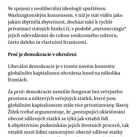
Ve spojení s neoliberální ideologií spuštěnou
Washingtonským konsensem, v níž je stát viděn jako
jakási zbytnělá zbytečnost, dochází také k rychlé
privatizaci státních funkcí či, v podobě „outsourcingu“
jejich odevzdávání do rukou soukromého sektoru,
často daleko za vlastními hranicemi.
Proč je demokracie v ohrožení
Liberální demokracie je v tomto novém kontextu
globálního kapitalismu ohrožena hned na několika
frontách.
Za prvé: demokracie nemůže fungovat bez veřejného
prostoru a některých veřejných statků, které jsou
globálním kapitalismem stále více privatizovány. Slavoj
Žižek trefně argumentuje, že „postupující oklešťování
obecně sdílených statků se týká jak vztahů lidí
k objektivním podmínkám jejich životních procesů, tak
vztahů mezi lidmi samotnými: obecně sdílené statky