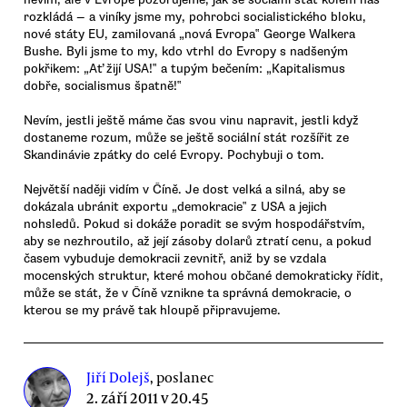
rozkládá — a viníky jsme my, pohrobci socialistického bloku,
nové státy EU, zamilovaná „nová Evropa‟ George Walkera
Bushe. Byli jsme to my, kdo vtrhl do Evropy s nadšeným
pokřikem: „Ať žijí USA!‟ a tupým bečením: „Kapitalismus
dobře, socialismus špatně!‟
Nevím, jestli ještě máme čas svou vinu napravit, jestli když
dostaneme rozum, může se ještě sociální stát rozšířit ze
Skandinávie zpátky do celé Evropy. Pochybuji o tom.
Největší naději vidím v Číně. Je dost velká a silná, aby se
dokázala ubránit exportu „demokracie‟ z USA a jejich
nohsledů. Pokud si dokáže poradit se svým hospodářstvím,
aby se nezhroutilo, až její zásoby dolarů ztratí cenu, a pokud
časem vybuduje demokracii zevnitř, aniž by se vzdala
mocenských struktur, které mohou občané demokraticky řídit,
může se stát, že v Číně vznikne ta správná demokracie, o
kterou se my právě tak hloupě připravujeme.
Jiří Dolejš
, poslanec
2. září 2011 v 20.45