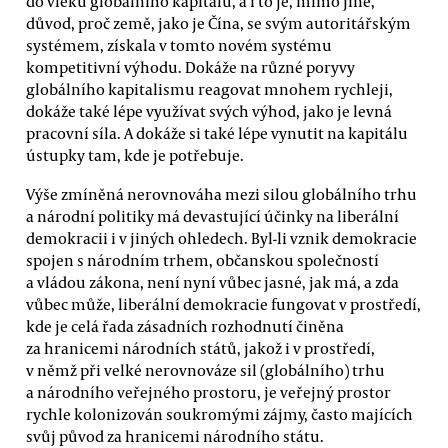
do vleku globálního kapitálu, a i to je, mimo jiné,
důvod, proč země, jako je Čína, se svým autoritářským
systémem, získala v tomto novém systému
kompetitivní výhodu. Dokáže na různé poryvy
globálního kapitalismu reagovat mnohem rychleji,
dokáže také lépe využívat svých výhod, jako je levná
pracovní síla. A dokáže si také lépe vynutit na kapitálu
ústupky tam, kde je potřebuje.
Výše zmíněná nerovnováha mezi silou globálního trhu
a národní politiky má devastující účinky na liberální
demokracii i v jiných ohledech. Byl-li vznik demokracie
spojen s národním trhem, občanskou společností
a vládou zákona, není nyní vůbec jasné, jak má, a zda
vůbec může, liberální demokracie fungovat v prostředí,
kde je celá řada zásadních rozhodnutí činěna
za hranicemi národních států, jakož i v prostředí,
v němž při velké nerovnováze sil (globálního) trhu
a národního veřejného prostoru, je veřejný prostor
rychle kolonizován soukromými zájmy, často majících
svůj původ za hranicemi národního státu.