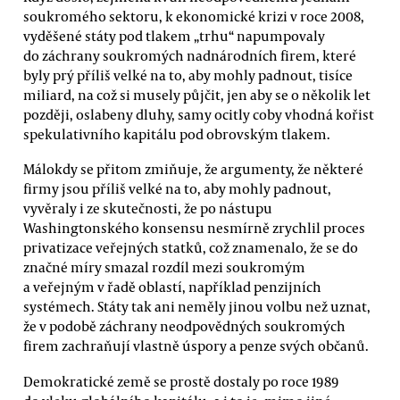
soukromého sektoru, k ekonomické krizi v roce 2008,
vyděšené státy pod tlakem „trhu“ napumpovaly
do záchrany soukromých nadnárodních firem, které
byly prý příliš velké na to, aby mohly padnout, tisíce
miliard, na což si musely půjčit, jen aby se o několik let
později, oslabeny dluhy, samy ocitly coby vhodná kořist
spekulativního kapitálu pod obrovským tlakem.
Málokdy se přitom zmiňuje, že argumenty, že některé
firmy jsou příliš velké na to, aby mohly padnout,
vyvěraly i ze skutečnosti, že po nástupu
Washingtonského konsensu nesmírně zrychlil proces
privatizace veřejných statků, což znamenalo, že se do
značné míry smazal rozdíl mezi soukromým
a veřejným v řadě oblastí, například penzijních
systémech. Státy tak ani neměly jinou volbu než uznat,
že v podobě záchrany neodpovědných soukromých
firem zachraňují vlastně úspory a penze svých občanů.
Demokratické země se prostě dostaly po roce 1989