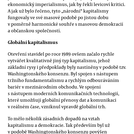
ekonomický imperialismus, jak by řekli levicoví kritici.
A jak už bylo řečeno, tyto „národní“ kapitalismy
fungovaly ve své masové podobě po jistou dobu
v poměrně harmonické souhře s masovou demokracií
a občanskou společností.
Globální kapitalismus
Otevření stavidel po roce 1989 ovšem začalo rychle
vytvářet kvalitativně jiný typ kapitalismu, jehož
základní rysy i předpoklady byly nastíněny v podobě tzv.
Washingtonského konsenzu. Byl spojen s nástupem
tržního fundamentalismu a rychlým odbouráváním
bariér v mezinárodním obchodu. Ve spojení
s nástupem moderních komunikačních technologií,
které umožňují globální přenosy dat a komunikaci
v reálném čase, vzniknul vpravdě globální trh.
To mělo několik zásadních dopadů na vztah
kapitalismu a demokracie. Tak především byl už
v podobě Washingtonského konsenzu povýšen