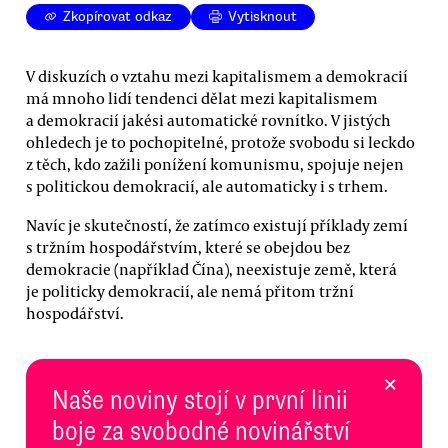
Zkopírovat odkaz
Vytisknout
V diskuzích o vztahu mezi kapitalismem a demokracií
má mnoho lidí tendenci dělat mezi kapitalismem
a demokracií jakési automatické rovnítko. V jistých
ohledech je to pochopitelné, protože svobodu si leckdo
z těch, kdo zažili ponížení komunismu, spojuje nejen
s politickou demokracií, ale automaticky i s trhem.
Navíc je skutečností, že zatímco existují příklady zemí
s tržním hospodářstvím, které se obejdou bez
demokracie (například Čína), neexistuje země, která
je politicky demokracií, ale nemá přitom tržní
hospodářství.
×
Naše noviny stojí v první linii
boje za svobodné novinářství