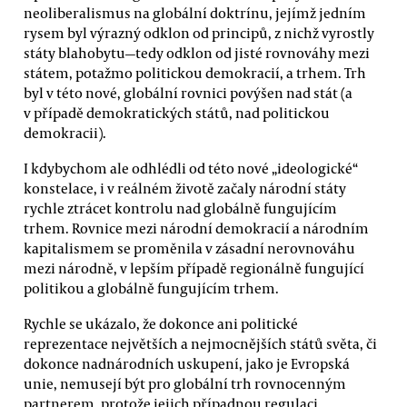
neoliberalismus na globální doktrínu, jejímž jedním
rysem byl výrazný odklon od principů, z nichž vyrostly
státy blahobytu—tedy odklon od jisté rovnováhy mezi
státem, potažmo politickou demokracií, a trhem. Trh
byl v této nové, globální rovnici povýšen nad stát (a
v případě demokratických států, nad politickou
demokracii).
I kdybychom ale odhlédli od této nové „ideologické“
konstelace, i v reálném životě začaly národní státy
rychle ztrácet kontrolu nad globálně fungujícím
trhem. Rovnice mezi národní demokracií a národním
kapitalismem se proměnila v zásadní nerovnováhu
mezi národně, v lepším případě regionálně fungující
politikou a globálně fungujícím trhem.
Rychle se ukázalo, že dokonce ani politické
reprezentace největších a nejmocnějších států světa, či
dokonce nadnárodních uskupení, jako je Evropská
unie, nemusejí být pro globální trh rovnocenným
partnerem, protože jejich případnou regulaci