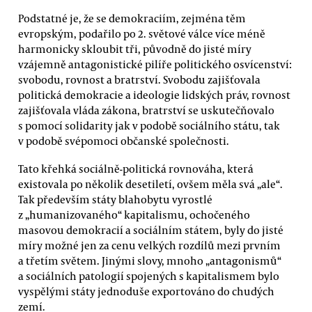
Podstatné je, že se demokraciím, zejména těm
evropským, podařilo po 2. světové válce více méně
harmonicky skloubit tři, původně do jisté míry
vzájemně antagonistické pilíře politického osvícenství:
svobodu, rovnost a bratrství. Svobodu zajišťovala
politická demokracie a ideologie lidských práv, rovnost
zajišťovala vláda zákona, bratrství se uskutečňovalo
s pomocí solidarity jak v podobě sociálního státu, tak
v podobě svépomoci občanské společnosti.
Tato křehká sociálně-politická rovnováha, která
existovala po několik desetiletí, ovšem měla svá „ale“.
Tak především státy blahobytu vyrostlé
z „humanizovaného“ kapitalismu, ochočeného
masovou demokracií a sociálním státem, byly do jisté
míry možné jen za cenu velkých rozdílů mezi prvním
a třetím světem. Jinými slovy, mnoho „antagonismů“
a sociálních patologií spojených s kapitalismem bylo
vyspělými státy jednoduše exportováno do chudých
zemí.