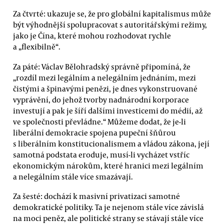
Za čtvrté: ukazuje se, že pro globální kapitalismus může
být výhodnější spolupracovat s autoritářskými režimy,
jako je Čína, které mohou rozhodovat rychle
a „flexibilně“.
Za páté: Václav Bělohradský správně připomíná, že
„rozdíl mezi legálním a nelegálním jednáním, mezi
čistými a špinavými penězi, je dnes vykonstruované
vyprávění, do jehož tvorby nadnárodní korporace
investují a pak je šíří dalšími investicemi do médií, až
ve společnosti převládne.“ Můžeme dodat, že je-li
liberální demokracie spojena pupeční šňůrou
s liberálním konstitucionalismem a vládou zákona, její
samotná podstata eroduje, musí-li vycházet vstříc
ekonomickým nárokům, které hranici mezi legálním
a nelegálním stále více smazávají.
Za šesté: dochází k masivní privatizaci samotné
demokratické politiky. Ta je nejenom stále více závislá
na moci peněz, ale politické strany se stávají stále více