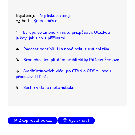
Nejčtenější
Nejdiskutovanější
24 hod
týden
měsíc
1.
Evropa se změně klimatu přizpůsobí. Otázkou
je kdy, jak a co s příčinami
2.
Padesát odstínů lži a nová nekulturní politika
3.
Brno chce koupit dům architektky Růženy Žertové
4.
Smršť stínových vlád: po STAN a ODS tu svou
představili i Piráti
5.
Sucho v době motoristické
Zkopírovat odkaz
Vytisknout