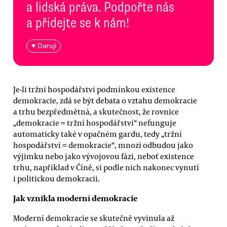
a lidská práva. Podpořte nás
a přidejte se k nám!
♥ Daruji
Je-li tržní hospodářství podmínkou existence
demokracie, zdá se být debata o vztahu demokracie
a trhu bezpředmětná, a skutečnost, že rovnice
„demokracie = tržní hospodářství“ nefunguje
automaticky také v opačném gardu, tedy „tržní
hospodářství = demokracie“, mnozí odbudou jako
výjimku nebo jako vývojovou fázi, neboť existence
trhu, například v Číně, si podle nich nakonec vynutí
i politickou demokracii.
Jak vznikla moderní demokracie
Moderní demokracie se skutečně vyvinula až