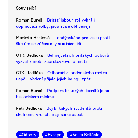
Související
Roman Bureš
Britští labouristé vyhráli
doplňovací volby, jsou stále oblíbenější
Markéta Hrbková
Londýnského protestu proti
škrtům se zúčastnily statisíce lidí
ČTK, Jedlička
Šéf největších britských odborů
vyzval k mobilizaci stávkového hnutí
ČTK, Jedlička
Odboráři z londýnského metra
uspěli. Vedení přijalo jejich kolegu zpět
Roman Bureš
Podpora britských liberálů je na
historickém minimu
Petr Jedlička
Boj britských studentů proti
školnému vrcholí, mají šanci uspět
#
Odbory
#
Evropa
#
Velká Británie