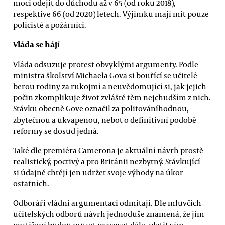
moci odejít do důchodu až v 65 (od roku 2018),
respektive 66 (od 2020) letech. Výjimku mají mít pouze
policisté a požárníci.
Vláda se hájí
Vláda odsuzuje protest obvyklými argumenty. Podle
ministra školství Michaela Gova si bouřící se učitelé
berou rodiny za rukojmí a neuvědomující si, jak jejich
počin zkomplikuje život zvláště těm nejchudším z nich.
Stávku obecně Gove označil za politováníhodnou,
zbytečnou a ukvapenou, neboť o definitivní podobě
reformy se dosud jedná.
Také dle premiéra Camerona je aktuální návrh prostě
realistický, poctivý a pro Británii nezbytný. Stávkující
si údajně chtějí jen udržet svoje výhody na úkor
ostatních.
Odboráři vládní argumentaci odmítají. Dle mluvčích
učitelských odborů návrh jednoduše znamená, že jím