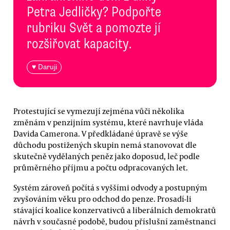
Petra Jedličky? Podpořte
rubriku Svět a pomozte jí
rozšiřovat kapacity.
♥ Daruji
Protestující se vymezují zejména vůči několika
změnám v penzijním systému, které navrhuje vláda
Davida Camerona. V předkládané úpravě se výše
důchodu postižených skupin nemá stanovovat dle
skutečně vydělaných peněz jako doposud, leč podle
průměrného příjmu a počtu odpracovaných let.
Systém zároveň počítá s vyššími odvody a postupným
zvyšováním věku pro odchod do penze. Prosadí-li
stávající koalice konzervativců a liberálních demokratů
návrh v současné podobě, budou příslušní zaměstnanci