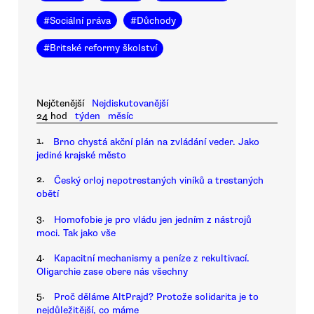
#
Sociální práva
#
Důchody
#
Britské reformy školství
Nejčtenější
Nejdiskutovanější
24 hod
týden
měsíc
1.
Brno chystá akční plán na zvládání veder. Jako
jediné krajské město
2.
Český orloj nepotrestaných viníků a trestaných
obětí
3.
Homofobie je pro vládu jen jedním z nástrojů
moci. Tak jako vše
4.
Kapacitní mechanismy a peníze z rekultivací.
Oligarchie zase obere nás všechny
5.
Proč děláme AltPrajd? Protože solidarita je to
nejdůležitější, co máme