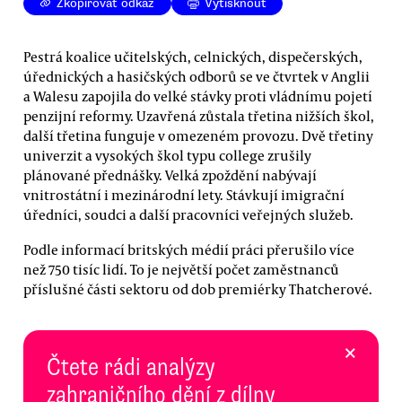
Zkopírovat odkaz
Vytisknout
Pestrá koalice učitelských, celnických, dispečerských,
úřednických a hasičských odborů se ve čtvrtek v Anglii
a Walesu zapojila do velké stávky proti vládnímu pojetí
penzijní reformy. Uzavřená zůstala třetina nižších škol,
další třetina funguje v omezeném provozu. Dvě třetiny
univerzit a vysokých škol typu college zrušily
plánované přednášky. Velká zpoždění nabývají
vnitrostátní i mezinárodní lety. Stávkují imigrační
úředníci, soudci a další pracovníci veřejných služeb.
Podle informací britských médií práci přerušilo více
než 750 tisíc lidí. To je největší počet zaměstnanců
příslušné části sektoru od dob premiérky Thatcherové.
×
Čtete rádi analýzy
zahraničního dění z dílny