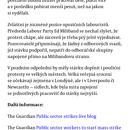
postižení budou muset pracovat déle, platit více
a v posledku pobírat menší penzi, než na jakou
si vydělali.
Zvláštní je nicméně pozice opozičních labouristů.
Předseda Labour Party Ed Miliband se nechal slyšet, že
protest chápe, ale zároveň je třeba prý ještě vyjednávat.
Pozorovatelé připomínají, že žádný z odborových svazů,
jež stávku podpořil, nepatří do odborářské skupiny
napojené přímo na Milibandovu stranu.
V pozdním odpoledni by měly stávku doplnit i pouliční
protesty ve velkých městech. Velká veřejná srocení
se očekávají zejména v Londýně, ale i v Liverpoolu či
Newcastlu — sídlech, kde byla míra zapojení
se jednotlivých pracovišť do stávky nejvyšší.
Další informace:
The Guardian
Public sector strikes live blog
The Guardian
Public sector workers to start mass strike