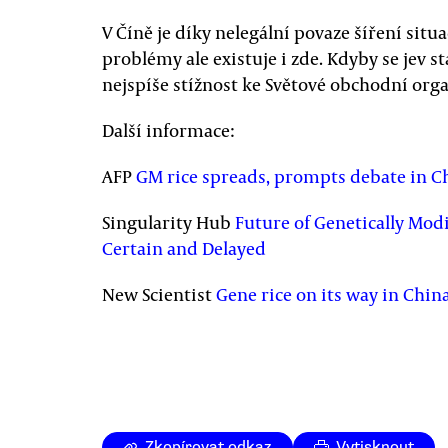
V Číně je díky nelegální povaze šíření situ
problémy ale existuje i zde. Kdyby se jev s
nejspíše stížnost ke Světové obchodní orga
Další informace:
AFP
GM rice spreads, prompts debate in C
Singularity Hub
Future of Genetically Mod
Certain and Delayed
New Scientist
Gene rice on its way in Chin
Zkopírovat odkaz
Vytisknout