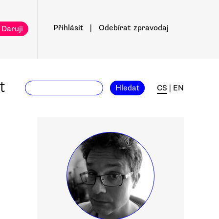
Přihlásit
|
Odebírat
zpravodaj
 Daruji
t
Hledat
CS
|
EN