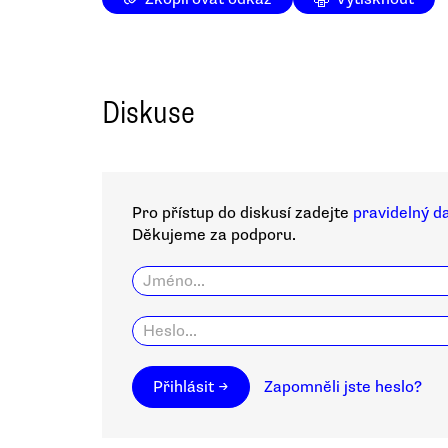
Diskuse
Pro přístup do diskusí zadejte
pravidelný d
Děkujeme za podporu.
Přihlásit →
Zapomněli jste heslo?