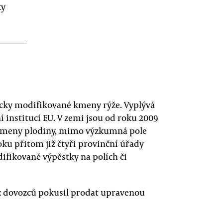
ky
icky modifikované kmeny rýže. Vyplývá
ní institucí EU. V zemi jsou od roku 2009
kmeny plodiny, mimo výzkumná pole
oku přitom již čtyři provinční úřady
odifikované výpěstky na polích či
ý z dovozců pokusil prodat upravenou