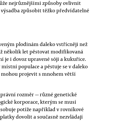
že nejrůznějšími způsoby ovlivnit
 výsadba způsobit těžko předvídatelné
aveným plodinám daleko vstřícněji než
už několik let pěstovat modifikovaná
ní je i dovoz upravené sóji a kukuřice.
 místní populace a pěstuje se v daleko
k mohou projevit s mnohem větší
 právní rozměr — různé genetické
ogické korporace, kterým se musí
ůsobuje potíže například v rovníkové
platky dovolit a současně nezvládají