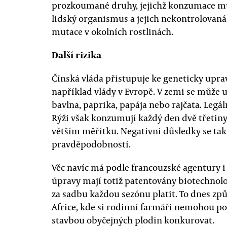
prozkoumané druhy, jejichž konzumace mů
lidský organismus a jejich nekontrolovaná
mutace v okolních rostlinách.
Další rizika
Čínská vláda přistupuje ke geneticky upr
například vlády v Evropě. V zemi se může 
bavlna, paprika, papája nebo rajčata. Legál
Rýži však konzumují každý den dvě třetiny
větším měřítku. Negativní důsledky se ta
pravděpodobností.
Věc navíc má podle francouzské agentury i
úpravy mají totiž patentovány biotechnol
za sadbu každou sezónu platit. To dnes zp
Africe, kde si rodinní farmáři nemohou po
stavbou obyčejných plodin konkurovat.