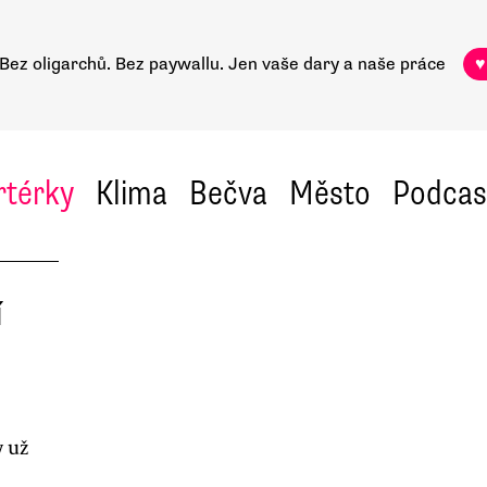
Bez oligarchů. Bez paywallu.
Jen vaše dary a naše práce
♥
rtérky
Klima
Bečva
Město
Podcas
í
y už