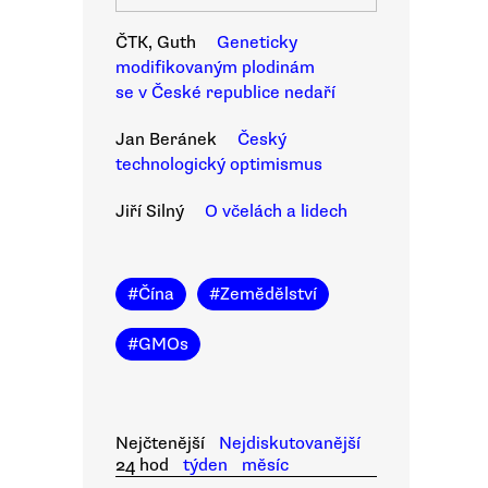
ČTK, Guth
Geneticky
modifikovaným plodinám
se v České republice nedaří
Jan Beránek
Český
technologický optimismus
Jiří Silný
O včelách a lidech
#
Čína
#
Zemědělství
#
GMOs
Nejčtenější
Nejdiskutovanější
24 hod
týden
měsíc