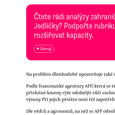
Čtete rádi analýzy zahranič
Jedličky? Podpořte rubriku
rozšiřovat kapacity.
♥ Daruji
Na problém dlouhodobě upozorňuje také o
Podle francouzské agentury AFP, která se t
příslušné kmeny rýže odolnější vůči suchu
výnosy. Při jejich pěstění není též zapotřeb
Dle vědců a agronomů, na něž se AFP odvolá