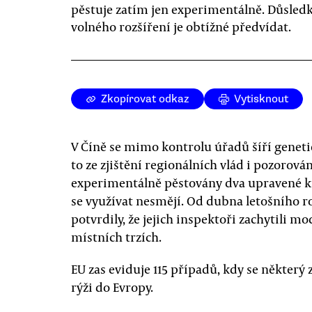
pěstuje zatím jen experimentálně. Důsled
volného rozšíření je obtížné předvídat.
Zkopírovat odkaz
Vytisknout
V Číně se mimo kontrolu úřadů šíří genet
to ze zjištění regionálních vlád i pozorová
experimentálně pěstovány dva upravené 
se využívat nesmějí. Od dubna letošního r
potvrdily, že jejich inspektoři zachytili m
místních trzích.
EU zas eviduje 115 případů, kdy se někter
rýži do Evropy.