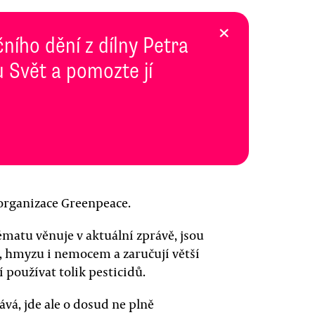
×
ního dění z dílny Petra
 Svět a pomozte jí
rganizace Greenpeace.
ématu věnuje v aktuální zprávě, jsou
, hmyzu i nemocem a zaručují větší
í používat tolik pesticidů.
vá, jde ale o dosud ne plně