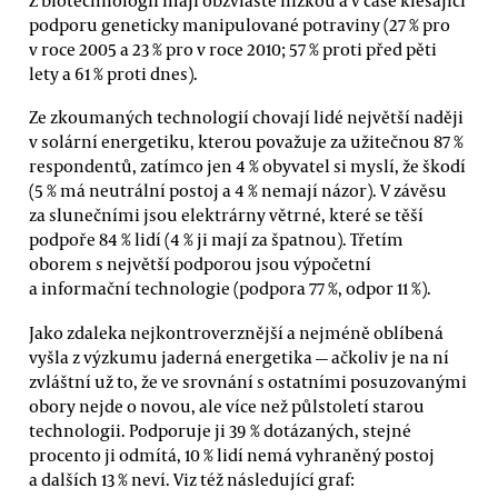
podporu geneticky manipulované potraviny (27 % pro
v roce 2005 a 23 % pro v roce 2010; 57 % proti před pěti
lety a 61 % proti dnes).
Ze zkoumaných technologií chovají lidé největší naději
v solární energetiku, kterou považuje za užitečnou 87 %
respondentů, zatímco jen 4 % obyvatel si myslí, že škodí
(5 % má neutrální postoj a 4 % nemají názor). V závěsu
za slunečními jsou elektrárny větrné, které se těší
podpoře 84 % lidí (4 % ji mají za špatnou). Třetím
oborem s největší podporou jsou výpočetní
a informační technologie (podpora 77 %, odpor 11 %).
Jako zdaleka nejkontroverznější a nejméně oblíbená
vyšla z výzkumu jaderná energetika — ačkoliv je na ní
zvláštní už to, že ve srovnání s ostatními posuzovanými
obory nejde o novou, ale více než půlstoletí starou
technologii. Podporuje ji 39 % dotázaných, stejné
procento ji odmítá, 10 % lidí nemá vyhraněný postoj
a dalších 13 % neví. Viz též následující graf: