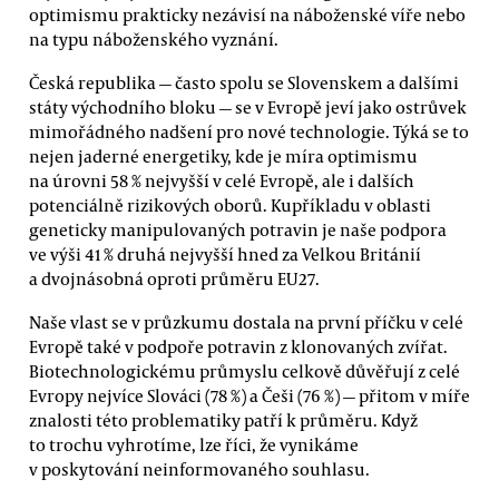
optimismu prakticky nezávisí na náboženské víře nebo
na typu náboženského vyznání.
Česká republika — často spolu se Slovenskem a dalšími
státy východního bloku — se v Evropě jeví jako ostrůvek
mimořádného nadšení pro nové technologie. Týká se to
nejen jaderné energetiky, kde je míra optimismu
na úrovni 58 % nejvyšší v celé Evropě, ale i dalších
potenciálně rizikových oborů. Kupříkladu v oblasti
geneticky manipulovaných potravin je naše podpora
ve výši 41 % druhá nejvyšší hned za Velkou Británií
a dvojnásobná oproti průměru EU27.
Naše vlast se v průzkumu dostala na první příčku v celé
Evropě také v podpoře potravin z klonovaných zvířat.
Biotechnologickému průmyslu celkově důvěřují z celé
Evropy nejvíce Slováci (78 %) a Češi (76 %) — přitom v míře
znalosti této problematiky patří k průměru. Když
to trochu vyhrotíme, lze říci, že vynikáme
v poskytování neinformovaného souhlasu.