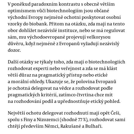
V poněkud paradoxním kontrastu s obecně větším
optimismem vůči biotechnologiím jsou občané
východní Evropy nejméně ochotni poskytovat osobní
vzorky do biobank. Přitom na otázku, zda mají na tento
obor dohlížet nezávislé instituce, nebo se má regulovat
sám, mu východoevropané projevují velkorysou
důvěru, když nejméně z Evropanů vyžadují nezávislý
dozor.
Další otázky se týkaly toho, zda mají o biotechnologiích
rozhodovat experti nebo veřejnost a zda se má klást
větší důraz na pragmatický přístup nebo etické
a morální ohledy. Ukazuje se, že polovina Evropanů
je ochotná delegovat na vědce a rozhodovat podle
pragmatických kritérií, zatímco čtvrtina chce mít
na rozhodování podíl a upřednostňuje etický pohled.
Největší ochotu delegovat rozhodnutí mají opět Češi,
spolu s Finy a Nizozemci (shodně 77 %), rozhodovat sami
chtějí především Němci, Rakušané a Bulhaři.