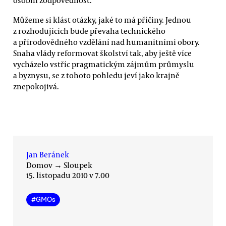
Můžeme si klást otázky, jaké to má příčiny. Jednou
z rozhodujících bude převaha technického
a přírodovědného vzdělání nad humanitními obory.
Snaha vlády reformovat školství tak, aby ještě více
vycházelo vstříc pragmatickým zájmům průmyslu
a byznysu, se z tohoto pohledu jeví jako krajně
znepokojivá.
Jan Beránek
Domov
→
Sloupek
15. listopadu 2010 v 7.00
#
GMOs