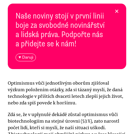
×
Naše noviny stojí v první linii
boje za svobodné novinářství
a lidská práva. Podpořte nás
a přidejte se k nám!
♥ Daruji
Optimismus vůči jednotlivým oborům zjišťoval
výzkum položením otázky, zda si tázaný myslí, že daná
technologie v příštích dvaceti letech zlepší jejich život,
nebo zda spíš povede k horšímu.
Zdá se, že v uplynulé dekádě zůstal optimismus vůči
biotechnologiím na stejné úrovni (53 %), zato narostl
počet lidí, kteří si myslí, že naší situaci uškodí.
Z biotechnologií mají obzvláště nízkou a v čase klesající