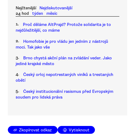
Nejčtenější
Nejdiskutovanější
24 hod
týden
měsíc
1.
Proč děláme AltPrajd? Protože solidarita je to
nejdůležitější, co máme
2.
Homofobie je pro vládu jen jedním z nástrojů
moci. Tak jako vše
3.
Brno chystá akční plán na zvládání veder. Jako
jediné krajské město
4.
Český orloj nepotrestaných viníků a trestaných
obětí
5.
Český institucionální rasismus před Evropským
soudem pro lidská práva
Zkopírovat odkaz
Vytisknout