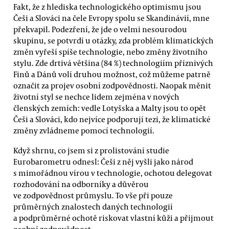
Fakt, že z hlediska technologického optimismu jsou
Češi a Slováci na čele Evropy spolu se Skandinávií, mne
překvapil. Podezření, že jde o velmi nesourodou
skupinu, se potvrdí u otázky, zda problém klimatických
změn vyřeší spíše technologie, nebo změny životního
stylu. Zde drtivá většina (84 %) technologiím příznivých
Finů a Dánů volí druhou možnost, což můžeme patrně
označit za projev osobní zodpovědnosti. Naopak měnit
životní styl se nechce lidem zejména v nových
členských zemích: vedle Lotyšska a Malty jsou to opět
Češi a Slováci, kdo nejvíce podporují tezi, že klimatické
změny zvládneme pomocí technologií.
Když shrnu, co jsem si z prolistování studie
Eurobarometru odnesl: Češi z něj vyšli jako národ
s mimořádnou vírou v technologie, ochotou delegovat
rozhodování na odborníky a důvěrou
ve zodpovědnost průmyslu. To vše při pouze
průměrných znalostech daných technologií
a podprůměrné ochotě riskovat vlastní kůži a přijmout
osobní zodpovědnost.