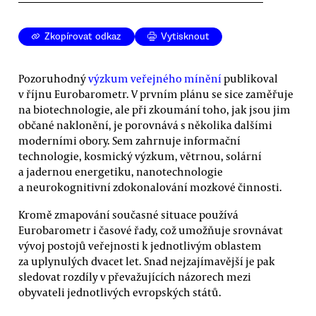
Zkopírovat odkaz
Vytisknout
Pozoruhodný
výzkum veřejného mínění
publikoval
v říjnu Eurobarometr. V prvním plánu se sice zaměřuje
na biotechnologie, ale při zkoumání toho, jak jsou jim
občané naklonění, je porovnává s několika dalšími
moderními obory. Sem zahrnuje informační
technologie, kosmický výzkum, větrnou, solární
a jadernou energetiku, nanotechnologie
a neurokognitivní zdokonalování mozkové činnosti.
Kromě zmapování současné situace používá
Eurobarometr i časové řady, což umožňuje srovnávat
vývoj postojů veřejnosti k jednotlivým oblastem
za uplynulých dvacet let. Snad nejzajímavější je pak
sledovat rozdíly v převažujících názorech mezi
obyvateli jednotlivých evropských států.