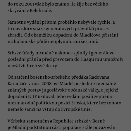
do roku 2001 však bylo známo, že žije bez většího
skrývání v Bělehradě.
Samotné vydání přitom proběhlo nebývale rychle, a
to navzdory snaze generálových právníků proces
zbrzdit. Od okamžiku dopadení do Mladičova přistání
na holandské půdě neuplynulo ani šest dní.
Srbské úřady nicméně nakonec splnily i generálovo
poslední přání a před převozem do Haagu mu umožnily
navštívit hrob své dcery.
Od zatčení bosensko-srbského předáka Radovana
Karadžiče v roce 2008 byl Mladič poslední z mediálně
známých postav jugoslávské občanské války, o jejichž
dopadení ICTY usiloval. Jeho vydání posílí zejména
mezinárodněpolitickou pozici Srbska, které bez tohoto
nemělo šanci na vstup do Evropské unie.
V Srbsku samotném a Republice srbské v Bosně
je Mladič podstatnou částí populace stále považován