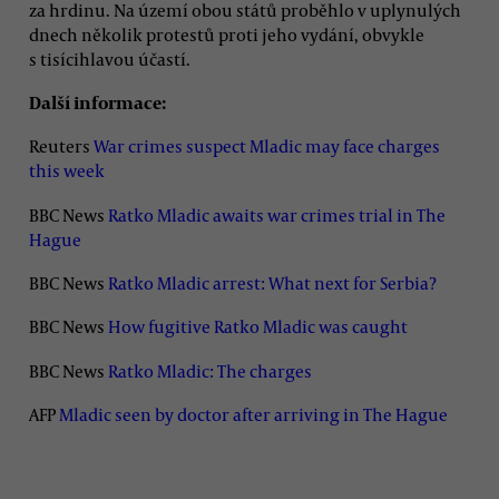
za hrdinu. Na území obou států proběhlo v uplynulých
dnech několik protestů proti jeho vydání, obvykle
s tisícihlavou účastí.
Další informace:
Reuters
War crimes suspect Mladic may face charges
this week
BBC News
Ratko Mladic awaits war crimes trial in The
Hague
BBC News
Ratko Mladic arrest: What next for Serbia?
BBC News
How fugitive Ratko Mladic was caught
BBC News
Ratko Mladic: The charges
AFP
Mladic seen by doctor after arriving in The Hague