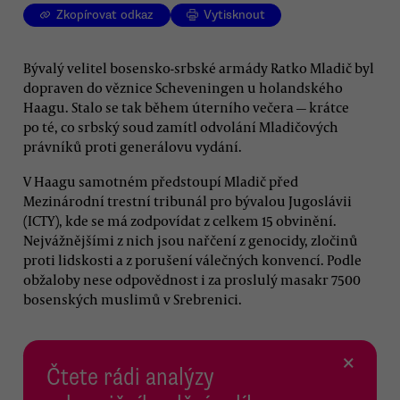
Zkopírovat odkaz
Vytisknout
Bývalý velitel bosensko-srbské armády Ratko Mladič byl
dopraven do věznice Scheveningen u holandského
Haagu. Stalo se tak během úterního večera — krátce
po té, co srbský soud zamítl odvolání Mladičových
právníků proti generálovu vydání.
V Haagu samotném předstoupí Mladič před
Mezinárodní trestní tribunál pro bývalou Jugoslávii
(ICTY), kde se má zodpovídat z celkem 15 obvinění.
Nejvážnějšími z nich jsou nařčení z genocidy, zločinů
proti lidskosti a z porušení válečných konvencí. Podle
obžaloby nese odpovědnost i za proslulý masakr 7500
bosenských muslimů v Srebrenici.
×
Čtete rádi analýzy