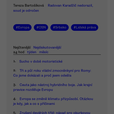
Tereza Bartošíková
Radovan Karadžič nedorazil,
soud je odročen
#
Evropa
#
OSN
#
Srbsko
#
Lidská práva
Nejčtenější
Nejdiskutovanější
24 hod
týden
měsíc
1.
Sucho v době motoristické
2.
Tři a půl roku vládní zmocněnkyní pro Romy:
Co jsme dokázali a proč jsem odešla
3.
Ceuta jako nástroj hybridního boje. Jak krajní
pravice rozděluje Evropu
4.
Evropa se změně klimatu přizpůsobí. Otázkou
je kdy, jak a co s příčinami
5.
Zrušení devátých tříd: nápad pro okurkovou