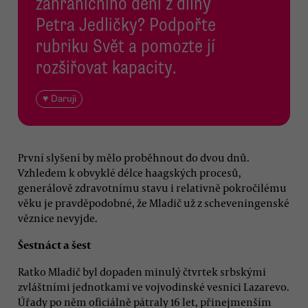
zahraničního dění z dílny
Petra Jedličky? Podpořte
rubriku Svět a pomozte jí
rozšiřovat kapacity.
♥ Daruji
První slyšení by mělo proběhnout do dvou dnů.
Vzhledem k obvyklé délce haagských procesů,
generálově zdravotnímu stavu i relativně pokročilému
věku je pravděpodobné, že Mladič už z scheveningenské
věznice nevyjde.
Šestnáct a šest
Ratko Mladič byl dopaden minulý čtvrtek srbskými
zvláštními jednotkami ve vojvodinské vesnici Lazarevo.
Úřady po něm oficiálně pátraly 16 let, přinejmenším