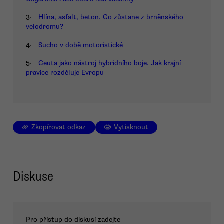
3.
Hlína, asfalt, beton. Co zůstane z brněnského
velodromu?
4.
Sucho v době motoristické
5.
Ceuta jako nástroj hybridního boje. Jak krajní
pravice rozděluje Evropu
Zkopírovat odkaz
Vytisknout
Diskuse
Pro přístup do diskusí zadejte