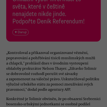
světa, které v češtině
nenajdete nikde jinde.
Podpořte Deník Referendum!
♥ Daruji
„Kontroloval a přikazoval organizované věznění,
popravování a pohřbívání tisíců muslimských mužů
a chlapců," prohlásil dnes v úvodním vystoupení
obžaloby prokurátor Nelson Thayer. „Zdravko Tolimir
se dobrovolně rozhodl porušit své závazky
a zapomenout na válečné právo. Uskutečňoval politiku
výlučně srbského státu za pomoci zneužívání svých
pravomocí," dodal podle agentury AFP.
Konkrétně je Tolimir obviněn, že po obsazení Srebrenici
bosensko-srbskými jednotkami se osobně podílel