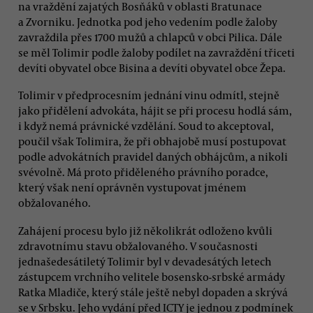
na vraždění zajatých Bosňáků v oblasti Bratunace
a Zvorniku. Jednotka pod jeho vedením podle žaloby
zavraždila přes 1700 mužů a chlapců v obci Pilica. Dále
se měl Tolimir podle žaloby podílet na zavraždění třiceti
devíti obyvatel obce Bisina a devíti obyvatel obce Žepa.
Tolimir v předprocesním jednání vinu odmítl, stejně
jako přidělení advokáta, hájit se při procesu hodlá sám,
i když nemá právnické vzdělání. Soud to akceptoval,
poučil však Tolimira, že při obhajobě musí postupovat
podle advokátních pravidel daných obhájcům, a nikoli
svévolně. Má proto přiděleného právního poradce,
který však není oprávněn vystupovat jménem
obžalovaného.
Zahájení procesu bylo již několikrát odloženo kvůli
zdravotnímu stavu obžalovaného. V současnosti
jednašedesátiletý Tolimir byl v devadesátých letech
zástupcem vrchního velitele bosensko-srbské armády
Ratka Mladiče, který stále ještě nebyl dopaden a skrývá
se v Srbsku. Jeho vydání před ICTY je jednou z podmínek