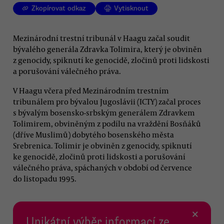
Zkopírovat odkaz
Vytisknout
Mezinárodní trestní tribunál v Haagu začal soudit
bývalého generála Zdravka Tolimira, který je obviněn
z genocidy, spiknutí ke genocidě, zločinů proti lidskosti
a porušování válečného práva.
V Haagu včera před Mezinárodním trestním
tribunálem pro bývalou Jugoslávii (ICTY) začal proces
s bývalým bosensko-srbským generálem Zdravkem
Tolimirem, obviněným z podílu na vraždění Bosňáků
(dříve Muslimů) dobytého bosenského města
Srebrenica. Tolimir je obviněn z genocidy, spiknutí
ke genocidě, zločinů proti lidskosti a porušování
válečného práva, spáchaných v období od července
do listopadu 1995.
×
Unikátní výběr informací ze