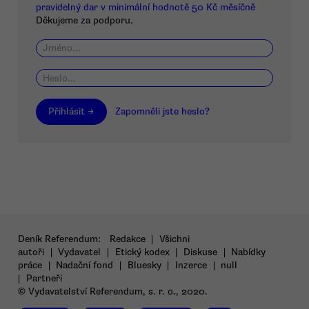
pravidelný dar v minimální hodnotě 50 Kč měsíčně
Děkujeme za podporu.
Přihlásit →
Zapomněli jste heslo?
Deník Referendum:
Redakce
|
Všichni
autoři
|
Vydavatel
|
Etický kodex
|
Diskuse
|
Nabídky
práce
|
Nadační fond
|
Bluesky
|
Inzerce
|
null
|
Partneři
© Vydavatelství Referendum, s. r. o., 2020.