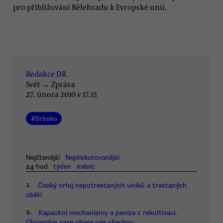
pro přibližování Bělehradu k Evropské unii.
Redakce DR
Svět
→
Zpráva
27. února 2010 v 17.15
#
Srbsko
Nejčtenější
Nejdiskutovanější
24 hod
týden
měsíc
1.
Český orloj nepotrestaných viníků a trestaných
obětí
2.
Kapacitní mechanismy a peníze z rekultivací.
Oligarchie zase obere nás všechny