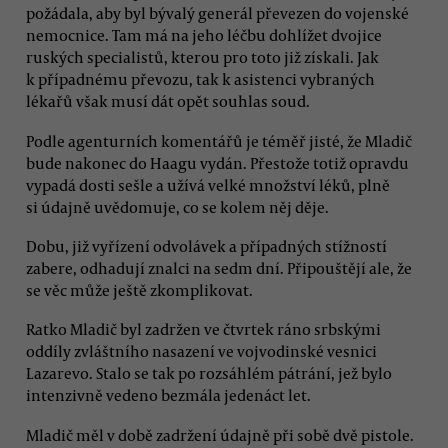
požádala, aby byl bývalý generál převezen do vojenské
nemocnice. Tam má na jeho léčbu dohlížet dvojice
ruských specialistů, kterou pro toto již získali. Jak
k případnému převozu, tak k asistenci vybraných
lékařů však musí dát opět souhlas soud.
Podle agenturních komentářů je téměř jisté, že Mladič
bude nakonec do Haagu vydán. Přestože totiž opravdu
vypadá dosti sešle a užívá velké množství léků, plně
si údajně uvědomuje, co se kolem něj děje.
Dobu, již vyřízení odvolávek a případných stížností
zabere, odhadují znalci na sedm dní. Připouštějí ale, že
se věc může ještě zkomplikovat.
Ratko Mladič byl zadržen ve čtvrtek ráno srbskými
oddíly zvláštního nasazení ve vojvodinské vesnici
Lazarevo. Stalo se tak po rozsáhlém pátrání, jež bylo
intenzivně vedeno bezmála jedenáct let.
Mladič měl v době zadržení údajně při sobě dvě pistole.