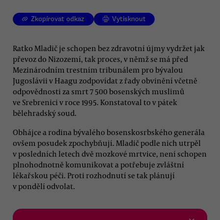
Zkopírovat odkaz
Vytisknout
Ratko Mladič je schopen bez zdravotní újmy vydržet jak
převoz do Nizozemí, tak proces, v němž se má před
Mezinárodním trestním tribunálem pro bývalou
Jugoslávii v Haagu zodpovídat z řady obvinění včetně
odpovědnosti za smrt 7 500 bosenských muslimů
ve Srebrenici v roce 1995. Konstatoval to v pátek
bělehradský soud.
Obhájce a rodina bývalého bosenskosrbského generála
ovšem posudek zpochybňují. Mladič podle nich utrpěl
v posledních letech dvě mozkové mrtvice, není schopen
plnohodnotně komunikovat a potřebuje zvláštní
lékařskou péči. Proti rozhodnutí se tak plánují
v pondělí odvolat.