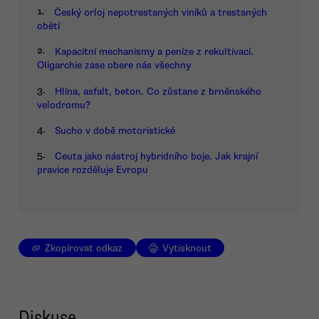
1.
Český orloj nepotrestaných viníků a trestaných
obětí
2.
Kapacitní mechanismy a peníze z rekultivací.
Oligarchie zase obere nás všechny
3.
Hlína, asfalt, beton. Co zůstane z brněnského
velodromu?
4.
Sucho v době motoristické
5.
Ceuta jako nástroj hybridního boje. Jak krajní
pravice rozděluje Evropu
Zkopírovat odkaz
Vytisknout
Diskuse