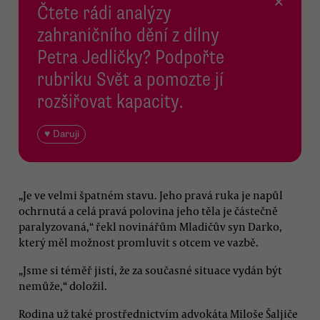
×
Čtete rádi analýzy
zahraničního dění z dílny
Petra Jedličky? Podpořte
rubriku Svět a pomozte jí
rozšiřovat kapacity.
♥ Daruji
„Je ve velmi špatném stavu. Jeho pravá ruka je napůl
ochrnutá a celá pravá polovina jeho těla je částečně
paralyzovaná,“ řekl novinářům Mladičův syn Darko,
který měl možnost promluvit s otcem ve vazbě.
„Jsme si téměř jistí, že za současné situace vydán být
nemůže,“ doložil.
Rodina už také prostřednictvím advokáta Miloše Šaljiče