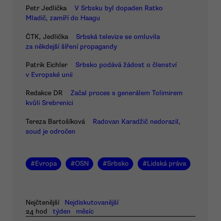
Petr Jedlička
V Srbsku byl dopaden Ratko
Mladič, zamíří do Haagu
ČTK, Jedlička
Srbská televize se omluvila
za někdejší šíření propagandy
Patrik Eichler
Srbsko podává žádost o členství
v Evropské unii
Redakce DR
Začal proces s generálem Tolimirem
kvůli Srebrenici
Tereza Bartošíková
Radovan Karadžič nedorazil,
soud je odročen
#
Evropa
#
OSN
#
Srbsko
#
Lidská práva
Nejčtenější
Nejdiskutovanější
24 hod
týden
měsíc