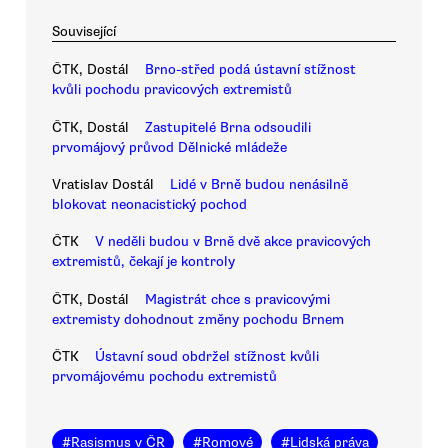
Související
ČTK, Dostál
Brno-střed podá ústavní stížnost
kvůli pochodu pravicových extremistů
ČTK, Dostál
Zastupitelé Brna odsoudili
prvomájový průvod Dělnické mládeže
Vratislav Dostál
Lidé v Brně budou nenásilně
blokovat neonacistický pochod
ČTK
V neděli budou v Brně dvě akce pravicových
extremistů, čekají je kontroly
ČTK, Dostál
Magistrát chce s pravicovými
extremisty dohodnout změny pochodu Brnem
ČTK
Ústavní soud obdržel stížnost kvůli
prvomájovému pochodu extremistů
#
Rasismus v ČR
#
Romové
#
Lidská práva