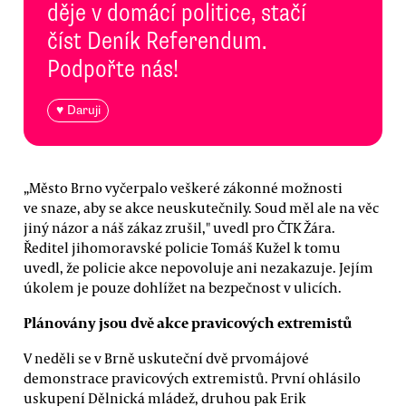
děje v domácí politice, stačí
číst Deník Referendum.
Podpořte nás!
♥ Daruji
„Město Brno vyčerpalo veškeré zákonné možnosti
ve snaze, aby se akce neuskutečnily. Soud měl ale na věc
jiný názor a náš zákaz zrušil," uvedl pro ČTK Žára.
Ředitel jihomoravské policie Tomáš Kužel k tomu
uvedl, že policie akce nepovoluje ani nezakazuje. Jejím
úkolem je pouze dohlížet na bezpečnost v ulicích.
Plánovány jsou dvě akce pravicových extremistů
V neděli se v Brně uskuteční dvě prvomájové
demonstrace pravicových extremistů. První ohlásilo
uskupení Dělnická mládež, druhou pak Erik