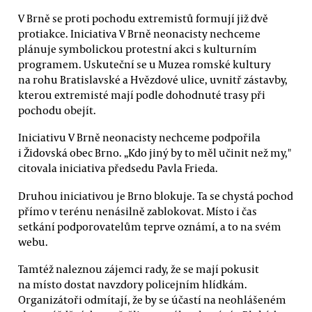
V Brně se proti pochodu extremistů formují již dvě
protiakce. Iniciativa V Brně neonacisty nechceme
plánuje symbolickou protestní akci s kulturním
programem. Uskuteční se u Muzea romské kultury
na rohu Bratislavské a Hvězdové ulice, uvnitř zástavby,
kterou extremisté mají podle dohodnuté trasy při
pochodu obejít.
Iniciativu V Brně neonacisty nechceme podpořila
i Židovská obec Brno. „Kdo jiný by to měl učinit než my,"
citovala iniciativa předsedu Pavla Frieda.
Druhou iniciativou je Brno blokuje. Ta se chystá pochod
přímo v terénu nenásilně zablokovat. Místo i čas
setkání podporovatelům teprve oznámí, a to na svém
webu.
Tamtéž naleznou zájemci rady, že se mají pokusit
na místo dostat navzdory policejním hlídkám.
Organizátoři odmítají, že by se účastí na neohlášeném