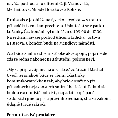
naváže pochod, a to ulicemi Cejl, Vranovská,
Merhautova, Milady Horákové a Koliště.
Druhá akce je ohlášena fyzickou osobou — v tomto
případě Erikem Lamprechtem. Uskuteční se v parku
Lužánky. Čas konání byl nahlášen od 09:00 do 17:00.
Na setkání naváže pochod ulicemi Lidická, Joštova
a Husova. Ukončen bude na Mendlově náměstí.
Zda bude snaha extremistů obě akce spojit, popřípadě
zda se jedna nakonec neuskuteční, policie neví.
„My se připravujeme na obě akce," zdůraznil Machát.
Uvedl, že snahou bude se všemi účastníky
komunikovat v klidu tak, aby bylo dosaženo při
případných nejasnostech smírného řešení. Pokud ale
budou extremisté policisty napadat, popřípadě
se dopustí jiného protiprávního jednání, strážci zákona
údajně tvrdě zakročí.
Formují se dvě protiakce