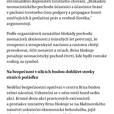
shromáždění dopouštěli trestného chování. „Blokádou
neonacistického pochodu účastníci a účastnice brání
v páchání trestného činu podpory a propagace hnutí
směřujících k potlačení práv a svobod člověka,"
argumentují.
Podle organizátorů nenásilné blokády pochodu
neonacistů zkušenosti z minulých let potvrzují, že
stoupenci a stoupenkyně nacismu a rasismu chtějí
provokovat, šířit nenávist a strach. Brno blokuje
považuje neonacistický pochod čtvrtí, kde bydlí romské
rodiny, za symbol.
Na bezpečnost v ulicích budou dohlížet stovky
strážců pořádku
Nedělní bezpečnostní opatření v centru Brna budou
velmi náročná. Uskuteční se v něm totiž hned sedm
akcí. Kromě dvou akcí pravicových extremistů
a protiakce iniciativy Brno blokuje se na Malinovského
náměstí uskuteční ekumenická bohoslužba, jejíž