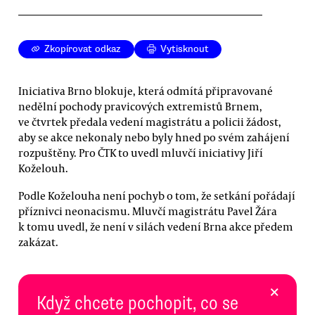
Zkopírovat odkaz
Vytisknout
Iniciativa Brno blokuje, která odmítá připravované
nedělní pochody pravicových extremistů Brnem,
ve čtvrtek předala vedení magistrátu a policii žádost,
aby se akce nekonaly nebo byly hned po svém zahájení
rozpuštěny. Pro ČTK to uvedl mluvčí iniciativy Jiří
Koželouh.
Podle Koželouha není pochyb o tom, že setkání pořádají
příznivci neonacismu. Mluvčí magistrátu Pavel Žára
k tomu uvedl, že není v silách vedení Brna akce předem
zakázat.
×
Když chcete pochopit, co se