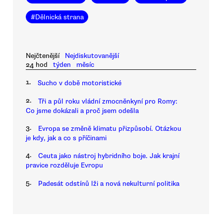
#
Dělnická strana
Nejčtenější
Nejdiskutovanější
24 hod
týden
měsíc
1.
Sucho v době motoristické
2.
Tři a půl roku vládní zmocněnkyní pro Romy:
Co jsme dokázali a proč jsem odešla
3.
Evropa se změně klimatu přizpůsobí. Otázkou
je kdy, jak a co s příčinami
4.
Ceuta jako nástroj hybridního boje. Jak krajní
pravice rozděluje Evropu
5.
Padesát odstínů lži a nová nekulturní politika