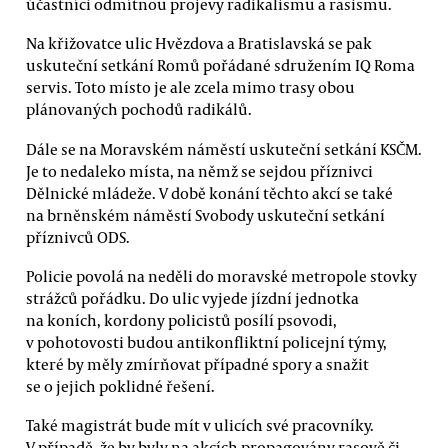
účastníci odmítnou projevy radikalismu a rasismu.
Na křižovatce ulic Hvězdova a Bratislavská se pak
uskuteční setkání Romů pořádané sdružením IQ Roma
servis. Toto místo je ale zcela mimo trasy obou
plánovaných pochodů radikálů.
Dále se na Moravském náměstí uskuteční setkání KSČM.
Je to nedaleko místa, na němž se sejdou příznivci
Dělnické mládeže. V době konání těchto akcí se také
na brněnském náměstí Svobody uskuteční setkání
příznivců ODS.
Policie povolá na neděli do moravské metropole stovky
strážců pořádku. Do ulic vyjede jízdní jednotka
na koních, kordony policistů posílí psovodi,
v pohotovosti budou antikonfliktní policejní týmy,
které by měly zmírňovat případné spory a snažit
se o jejich poklidné řešení.
Také magistrát bude mít v ulicích své pracovníky.
V případě, že by byly na akcích propagovány rasově či