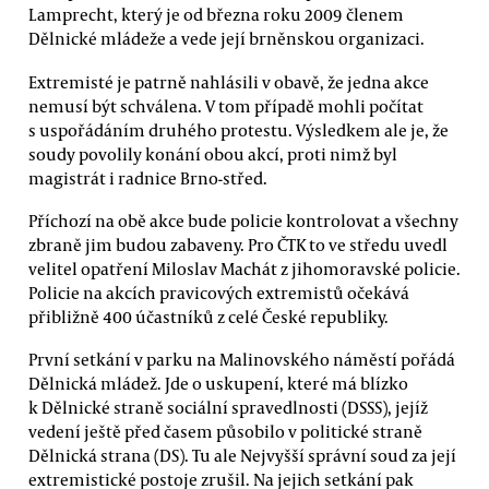
Lamprecht, který je od března roku 2009 členem
Dělnické mládeže a vede její brněnskou organizaci.
Extremisté je patrně nahlásili v obavě, že jedna akce
nemusí být schválena. V tom případě mohli počítat
s uspořádáním druhého protestu. Výsledkem ale je, že
soudy povolily konání obou akcí, proti nimž byl
magistrát i radnice Brno-střed.
Příchozí na obě akce bude policie kontrolovat a všechny
zbraně jim budou zabaveny. Pro ČTK to ve středu uvedl
velitel opatření Miloslav Machát z jihomoravské policie.
Policie na akcích pravicových extremistů očekává
přibližně 400 účastníků z celé České republiky.
První setkání v parku na Malinovského náměstí pořádá
Dělnická mládež. Jde o uskupení, které má blízko
k Dělnické straně sociální spravedlnosti (DSSS), jejíž
vedení ještě před časem působilo v politické straně
Dělnická strana (DS). Tu ale Nejvyšší správní soud za její
extremistické postoje zrušil. Na jejich setkání pak